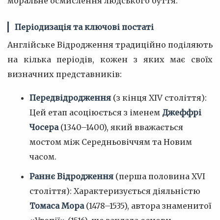
моральне осмислення людського буття.
Періодизація та ключові постаті
Англійське Відродження традиційно поділяють
на кілька періодів, кожен з яких має своїх
визначних представників:
Передвідродження
(з кінця XIV століття):
Цей етап асоціюється з іменем
Джеффрі
Чосера
(1340–1400), який вважається
мостом між Середньовіччям та Новим
часом.
Раннє Відродження
(перша половина XVI
століття): Характеризується діяльністю
Томаса Мора
(1478–1535), автора знаменитої