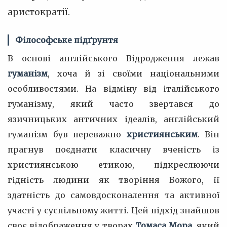
аристократії.
Філософське підґрунтя
В основі англійського Відродження лежав
гуманізм
, хоча й зі своїми національними
особливостями. На відміну від італійського
гуманізму, який часто звертався до
язичницьких античних ідеалів, англійський
гуманізм був переважно
християнським
. Він
прагнув поєднати класичну вченість із
християнською етикою, підкреслюючи
гідність людини як творіння Божого, її
здатність до самовдосконалення та активної
участі у суспільному житті. Цей підхід знайшов
своє відображення у творах
Томаса Мора
, який