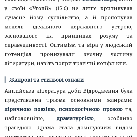
у своїй «Утопії» (1516) не лише критикував
сучасне йому суспільство, а й пропонував
модель ідеального державного устрою,
заснованого на принципах розуму та
справедливості. Оптимізм та віра у людський
потенціал пронизували значну частину
літератури, навіть попри трагічні конфлікти.
Жанрові та стильові ознаки
Англійська література доби Відродження була
представлена трьома основними жанрами:
ліричною поезією
,
психологічною прозою
та,
найголовніше,
драматургією
, особливо
трагедією. Драма стала домінуючим видом
мистецтва, що дозволяв досліджувати складні