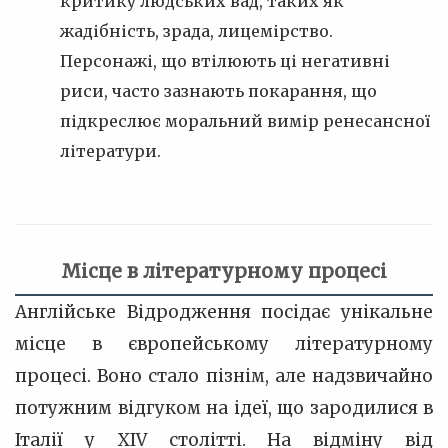
критику людських вад, таких як
жадібність, зрада, лицемірство.
Персонажі, що втілюють ці негативні
риси, часто зазнають покарання, що
підкреслює моральний вимір ренесансної
літератури.
Місце в літературному процесі
Англійське Відродження посідає унікальне
місце в європейському літературному
процесі. Воно стало пізнім, але надзвичайно
потужним відгуком на ідеї, що зародилися в
Італії у XIV столітті. На відміну від