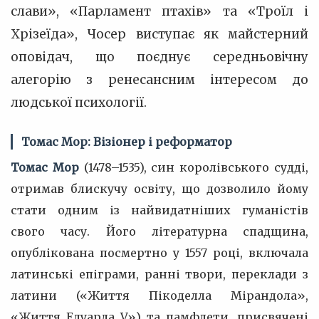
слави», «Парламент птахів» та «Троїл і
Хрізеїда», Чосер виступає як майстерний
оповідач, що поєднує середньовічну
алегорію з ренесансним інтересом до
людської психології.
Томас Мор: Візіонер і реформатор
Томас Мор
(1478–1535), син королівського судді,
отримав блискучу освіту, що дозволило йому
стати одним із найвидатніших гуманістів
свого часу. Його літературна спадщина,
опублікована посмертно у 1557 році, включала
латинські епіграми, ранні твори, переклади з
латини («Життя Пікоделла Мірандола»,
«Життя Едуарда V») та памфлети, присвячені