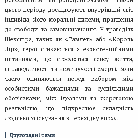
ренесансним антропоцентризмом. Твори
цього періоду досліджують внутрішній світ
індивіда, його моральні дилеми, прагнення
до свободи та самовизначення. У трагедіях
Шекспіра, таких як «Гамлет» або «Король
Лір», герої стикаються з екзистенційними
питаннями, що стосуються сенсу життя,
справедливості та неминучості смерті. Вони
часто опиняються перед вибором між
особистими бажаннями та суспільними
обов'язками, між ідеалами та жорстокою
реальністю, що підкреслює складність
людського існування в перехідну епоху.
Другорядні теми