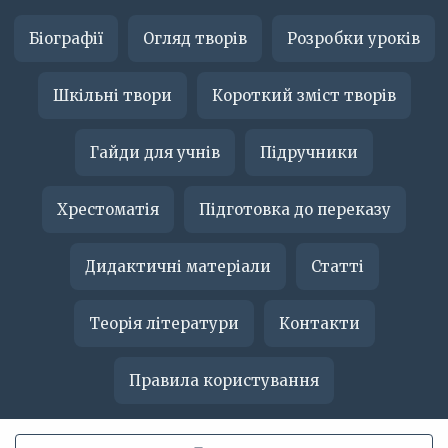
Біографії
Огляд творів
Розробки уроків
Шкільні твори
Короткий зміст творів
Гайди для учнів
Підручники
Хрестоматія
Підготовка до переказу
Дидактичні матеріали
Статті
Теорія літератури
Контакти
Правила користування