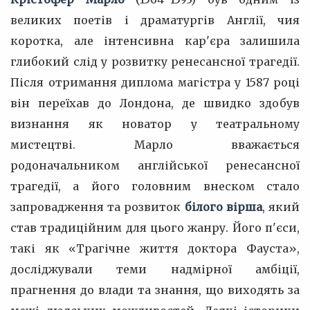
великих поетів і драматургів Англії, чия
коротка, але інтенсивна кар'єра залишила
глибокий слід у розвитку ренесансної трагедії.
Після отримання диплома магістра у 1587 році
він переїхав до Лондона, де швидко здобув
визнання як новатор у театральному
мистецтві. Марло вважається
родоначальником англійської ренесансної
трагедії, а його головним внеском стало
запровадження та розвиток
білого вірша
, який
став традиційним для цього жанру. Його п'єси,
такі як «Трагічне життя доктора Фауста»,
досліджували теми надмірної амбіції,
прагнення до влади та знання, що виходять за