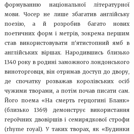
формуванню національної літературної
мови. Чосер не лише збагатив англійську
поезію, а й розробив багато нових
поетичних форм і метрів, зокрема першим
став використовувати п'ятистопний ямб в
англійських віршах. Народившись близько
1340 року в родині заможного лондонського
виноторговця, він отримав доступ до двору,
де спочатку розважав королівських осіб
чужими творами, а потім почав писати сам.
Його поема «На смерть герцогині Бланк»
(близько 1369) демонструє використання
героїчних двовіршів і семирядкової строфи
(rhyme royal). У таких творах, як «Будинки