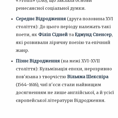
«Утопії» (1516), що заклала основи
ренесансної соціальної думки.
Середнє Відродження
(друга половина XVI
століття): До цього періоду належать такі
поети, як
Філіп Сідней
та
Едмунд Спенсер
,
які розвивали ліричну поезію та епічний
жанр.
Пізнє Відродження
(на межі XVI–XVII
століття): Кульмінація епохи, нерозривно
пов'язана з творчістю
Вільяма Шекспіра
(1564–1616), чиї п'єси стали найвищим
досягненням не лише англійської, а й усієї
європейської літератури Відродження.