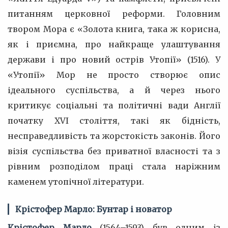
питанням церковної реформи. Головним
твором Мора є «Золота книга, така ж корисна,
як і приємна, про найкраще улаштування
держави і про новий острів Утопії» (1516). У
«Утопії» Мор не просто створює опис
ідеального суспільства, а й через нього
критикує соціальні та політичні вади Англії
початку XVI століття, такі як бідність,
несправедливість та жорстокість законів. Його
візія суспільства без приватної власності та з
рівним розподілом праці стала наріжним
каменем утопічної літератури.
Крістофер Марло: Бунтар і новатор
Крістофер Марло
(1564–1593) був одним із