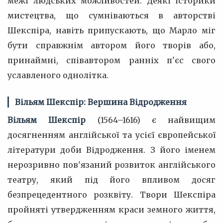
межі людських можливостей. Деякі історики
мистецтва, що сумніваються в авторстві
Шекспіра, навіть припускають, що Марло міг
бути справжнім автором його творів або,
принаймні, співавтором ранніх п'єс свого
уславленого однолітка.
Вільям Шекспір: Вершина Відродження
Вільям Шекспір
(1564–1616) є найвищим
досягненням англійської та усієї європейської
літератури доби Відродження. З його іменем
нерозривно пов'язаний розвиток англійського
театру, який під його впливом досяг
безпрецедентного розквіту. Твори Шекспіра
пройняті утвердженням краси земного життя,