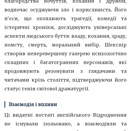
благородства почуттів, кохання і дружби,
водночас осуджуючи зло і корисливість. Його
п'єси, що охоплюють трагедії, комедії та
історичні хроніки, досліджують універсальні
аспекти людського буття: владу, кохання, зраду,
помсту, смерть, моральний вибір. Шекспір
створив неперевершену галерею психологічно
складних і багатогранних персонажів, які
продовжують резонувати з глядачами та
читачами крізь століття, підтверджуючи його
статус генія світової драматургії.
Взаємодія і впливи
Ці видатні постаті англійського Відродження
не існували ізольовано, а взаємодіяли та