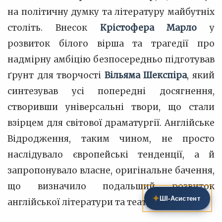
на політичну думку та літературу майбутніх
століть. Внесок
Крістофера Марло
у
розвиток білого вірша та трагедії про
надмірну амбіцію безпосередньо підготував
ґрунт для творчості
Вільяма Шекспіра
, який
синтезував усі попередні досягнення,
створивши універсальні твори, що стали
взірцем для світової драматургії. Англійське
Відродження, таким чином, не просто
наслідувало європейські тенденції, а й
запропонувало власне, оригінальне бачення,
що визначило подальший розвиток
✦
ШІ‑Асистент
англійської літератури та театру.