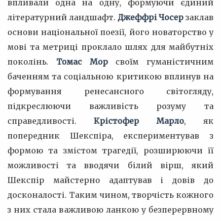
впливали одна на одну, формуючи єдиний
літературний ландшафт.
Джеффрі Чосер
заклав
основи національної поезії, його новаторство у
мові та метриці проклало шлях для майбутніх
поколінь.
Томас Мор
своїм гуманістичним
баченням та соціальною критикою вплинув на
формування ренесансного світогляду,
підкреслюючи важливість розуму та
справедливості.
Крістофер Марло
, як
попередник Шекспіра, експериментував з
формою та змістом трагедії, розширюючи її
можливості та вводячи білий вірш, який
Шекспір майстерно адаптував і довів до
досконалості. Таким чином, творчість кожного
з них стала важливою ланкою у безперервному