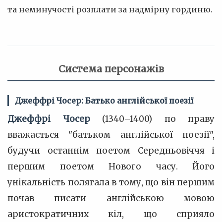
та неминучості розплати за надмірну гординю.
Система персонажів
Джеффрі Чосер: Батько англійської поезії
Джеффрі Чосер
(1340–1400) по праву
вважається "батьком англійської поезії",
будучи останнім поетом Середньовіччя і
першим поетом Нового часу. Його
унікальність полягала в тому, що він першим
почав писати англійською мовою
аристократичних кіл, що сприяло