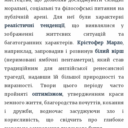
моральні, соціальні та філософські питання на
публічній арені. Для неї були характерні
реалістичні тенденції
, що виявлялися у
зображенні життєвих ситуацій та
багатогранних характерів.
Крістофер Марло
,
наприклад, запровадив і розвинув
білий вірш
(неримовані ямбічні пентаметри), який став
традиційним для англійської ренесансної
трагедії, надавши їй більшої природності та
виразності. Твори цього періоду часто
пройняті
оптимізмом
, утвердженням краси
земного життя, благородства почуттів, кохання
і дружби, водночас засуджуючи зло і
корисливість, що свідчить про глибоке