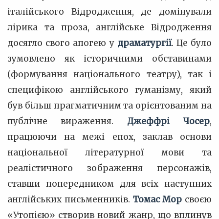
італійського Відродження, де домінували
лірика та проза, англійське Відродження
досягло свого апогею у
драматургії
. Це було
зумовлено як історичними обставинами
(формування національного театру), так і
специфікою англійського гуманізму, який
був більш прагматичним та орієнтованим на
публічне вираження.
Джеффрі Чосер
,
працюючи на межі епох, заклав основи
національної літературної мови та
реалістичного зображення персонажів,
ставши попередником для всіх наступних
англійських письменників.
Томас Мор
своєю
«Утопією» створив новий жанр, що вплинув