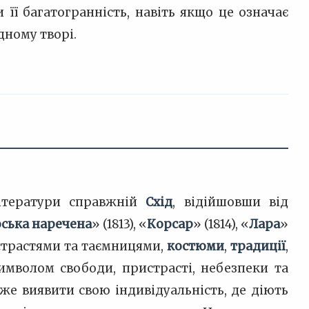
 її багатогранність, навіть якщо це означає
ному творі.
літератури справжній
Схід
, відійшовши від
оська наречена
» (1813), «
Корсар
» (1814), «
Лара
»
страстями та таємницями,
костюми
,
традиції
,
символом свободи, пристрасті, небезпеки та
же виявити свою індивідуальність, де діють