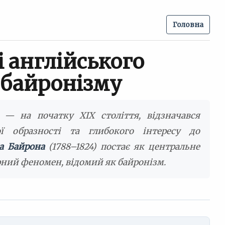
Головна
і англійського
 байронізму
 — на початку XIX століття, відзначався
ї образності та глибокого інтересу до
а Байрона
(1788–1824) постає як центральне
рний феномен, відомий як байронізм.