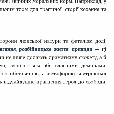
а межі звичних моральних норм. Наприклад, у
льним тлом для трагічної історії кохання та
торони людської натури та фаталізм долі.
ягання
,
розбійницьке життя
,
привиди
— ці
ни не лише додають драматизму сюжету, а й
ею, суспільством або власними демонами.
ьою обставиною, а метафорою внутрішньої
ь відчайдушне прагнення героя до свободи,