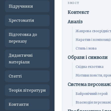
Підручники
Контекст
Хрестоматія
Аналіз
Жанрова своєрідніс
Підготовка до
Наратив і композиці
переказу
Стиль і мова
Дидактичні
Образи і символи
матеріали
Східна екзотика
Мотиви помсти, про
Статті
Система персонаж
Теорія літератури
Байронічний герой
Взаємодія персонаж
Контакти