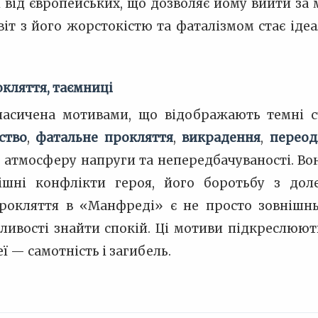
ні від європейських, що дозволяє йому вийти з
іт з його жорстокістю та фаталізмом стає ідеа
кляття, таємниці
насичена мотивами, що відображають темні с
ство
,
фатальне прокляття
,
викрадення
,
переод
атмосферу напруги та непередбачуваності. Во
ішні конфлікти героя, його боротьбу з дол
рокляття в «Манфреді» є не просто зовнішн
ивості знайти спокій. Ці мотиви підкреслюют
еї — самотність і загибель.