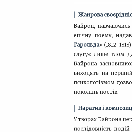
Жанрова своєрідні
Байрон, навчаючись
епічну поему, нада
Гарольда
» (1812–1818)
слугує лише тлом дл
Байрона засновнико
виходять на перший
психологізмом дозво
поколінь поетів.
Наратив і композиц
У творах Байрона пе
послідовність подій