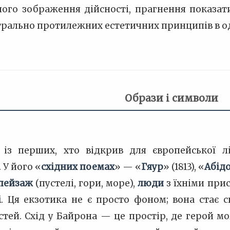
ного зображення дійсності, прагнення показати
рально протилежних естетичних принципів в од
Образи і символи
із перших, хто відкрив для європейської 
 У його «
східних поемах
» — «
Гяур
» (1813), «
Абід
пейзаж
(пустелі, гори, море),
люди
з їхніми при
і
. Ця екзотика не є просто фоном; вона стає 
тей. Схід у Байрона — це простір, де герой мо