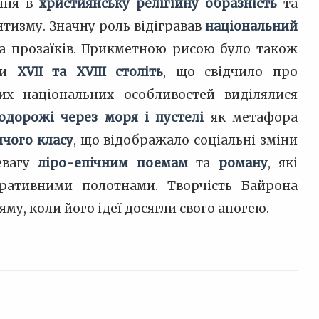
ення в
християнську релігійну образність
та
тизму. Значну роль відігравав
національний
та прозаїків. Прикметною рисою було також
ами
XVII та XVIII століть
, що свідчило про
их національних особливостей виділялися
одорожі через моря і пустелі
як метафора
ичого класу
, що відображало соціальні зміни
евагу
ліро-епічним поемам
та
роману
, які
ративними полотнами. Творчість Байрона
му, коли його ідеї досягли свого апогею.