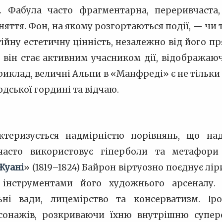
. Фабула часто фрагментарна, переривчаста,
няття. Фон, на якому розгортаються події, — чи 
йну естетичну цінність, незалежно від його пр
; він стає активним учасником дії, відобража
риклад, величні Альпи в «Манфреді» є не тільки 
дської гордині та відчаю.
теризується надмірністю порівнянь, що над
 часто використовує гіперболи та метафор
Жуані
» (1819–1824) Байрон віртуозно поєднує лі
інструментами його художнього арсеналу.
льні вади, лицемірство та консерватизм. І
сонажів, розкриваючи їхню внутрішню супере