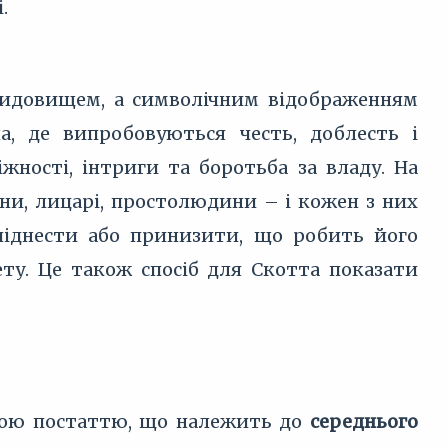
.
 видовищем, а символічним відображенням
а, де випробовуються честь, доблесть і
іжності, інтриги та боротьба за владу. На
они, лицарі, простолюдини – і кожен з них
 піднести або принизити, що робить його
ту. Це також спосіб для Скотта показати
аною постаттю, що належить до
середнього