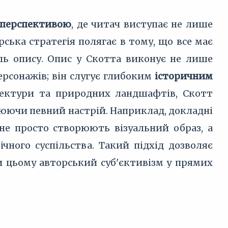
 перспективою
, де читач виступає не лише
ська стратегія полягає в тому, що все має
оль опису. Опис у Скотта виконує не лише
ерсонажів; він слугує глибоким
історичним
хітектури та природних ландшафтів, Скотт
іюючи певний настрій. Наприклад, докладні
не просто створюють візуальний образ, а
ічного суспільства. Такий підхід дозволяє
ри цьому авторський суб'єктивізм у прямих