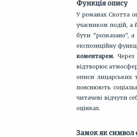
Функція опису
У романах Скотта о
учасником подій, а 
бути "розказано", 
експозиційну функці
коментарем
. Через
відтворює атмосфер
описи лицарських т
пояснюють соціальн
читачеві відчути с
оцінках.
Замок як символ