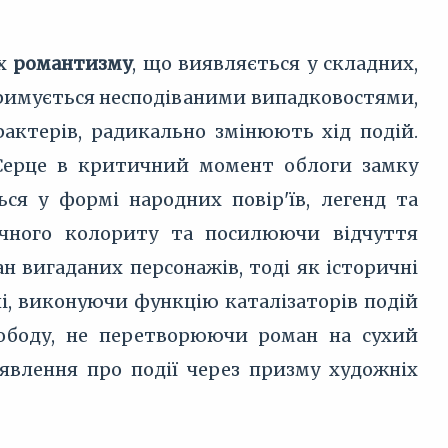
ах
романтизму
, що виявляється у складних,
римується несподіваними випадковостями,
арактерів, радикально змінюють хід подій.
 Серце в критичний момент облоги замку
ся у формі народних повір'їв, легенд та
ичного колориту та посилюючи відчуття
н вигаданих персонажів, тоді як історичні
і, виконуючи функцію каталізаторів подій
вободу, не перетворюючи роман на сухий
уявлення про події через призму художніх