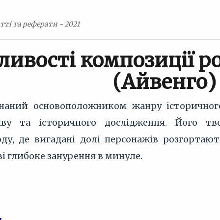
тті та реферати - 2021
ливості композиції ро
(Айвенго)
знаний основоположником жанру історичног
иву та історичного дослідження. Його тв
оду, де вигадані долі персонажів розгортают
 глибоке занурення в минуле.
я