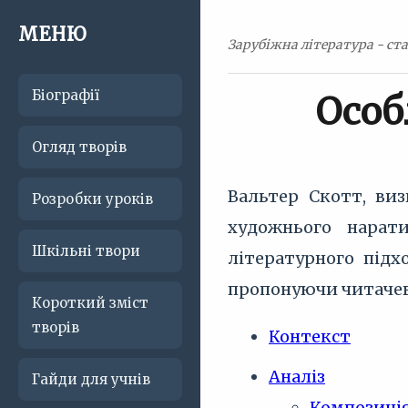
МЕНЮ
Зарубіжна література - ста
Біографії
Особ
Огляд творів
Вальтер Скотт, ви
Розробки уроків
художнього нарат
Шкільні твори
літературного підх
пропонуючи читачеві
Короткий зміст
творів
Контекст
Аналіз
Гайди для учнів
Композиці