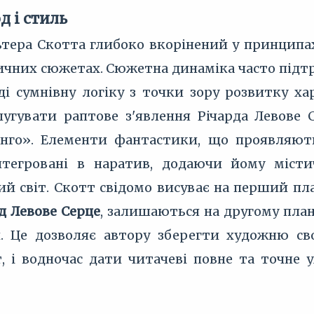
 і стиль
тера Скотта глибоко вкорінений у принцип
них сюжетах. Сюжетна динаміка часто підт
оді сумнівну логіку з точки зору розвитку х
угувати раптове з'явлення Річарда Левове
нго». Елементи фантастики, що проявляють
нтегровані в наратив, додаючи йому міст
ий світ. Скотт свідомо висуває на перший пла
д Левове Серце
, залишаються на другому план
и. Це дозволяє автору зберегти художню с
, і водночас дати читачеві повне та точне 