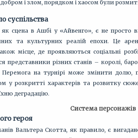
 добром і злом, порядком і хаосом були розмиті
ло суспільства
 як сцена в Ашбі у «Айвенго», є не просто
ичних та культурних реалій епохи. Це арен
також місце, де проявляються соціальні розб
ся представники різних станів – королі, бар
. Перемога на турнірі може змінити долю,
 у розкритті характерів та розвитку сюже
 їхню деградацію.
Система персонажів
ого героя
анів Вальтера Скотта, як правило, є вигад