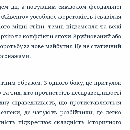
цем дії, а потужним символом феодальної
у «Айвенго» уособлює жорстокість і свавілля
ого міцні стіни, темні підземелля та вежі
рархію та конфлікти епохи. Зруйнований або
боротьбу за нове майбутнє. Це не статичний
ерсонажами.
нтним образом. З одного боку, це притулок
а) та тих, хто протистоїть несправедливості
одну справедливість, що протиставляється
безпеки, де чатують розбійники, де легко
йність підкреслює складність історичного