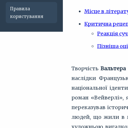
Правила
Місце в літерат
користування
Критична рецеп
Реакція су
Пізніша оц
Творчість
Вальтера
наслідки Французьк
національної іденти
роман «Вейверлі», 
переказував історич
людей, що жили в м
художньою вигадкою