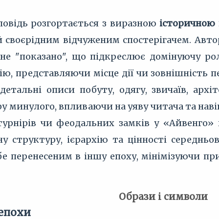
повідь розгортається з виразною
історичною
й своєрідним відчуженим спостерігачем. Автор
а не "показано", що підкреслює домінуючу р
ю, представляючи місце дії чи зовнішність п
 детальні описи побуту, одягу, звичаїв, ар
у минулого, впливаючи на уяву читача та нав
урнірів чи феодальних замків у «Айвенго» 
у структуру, ієрархію та цінності середньов
ебе перенесеним в іншу епоху, мінімізуючи п
Образи і символи
 епохи