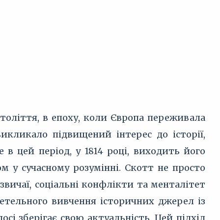
століття, в епоху, коли Європа переживала
икликало підвищений інтерес до історії,
е в цей період, у 1814 році, виходить його
 у сучасному розумінні. Скотт не просто
ї звичаї, соціальні конфлікти та менталітет
етельного вивчення історичних джерел із
і зберігає свою актуальність. Цей підхід