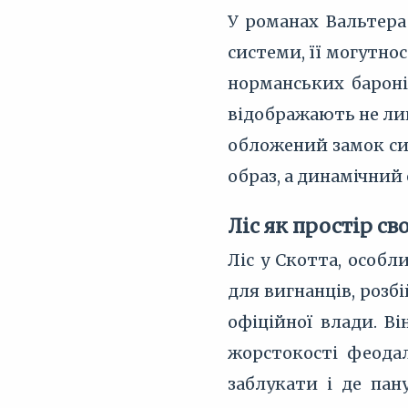
У романах Вальтера
системи, її могутно
норманських бароні
відображають не лиш
обложений замок сим
образ, а динамічний
Ліс як простір с
Ліс у Скотта, особл
для вигнанців, розб
офіційної влади. В
жорстокості феодал
заблукати і де пан