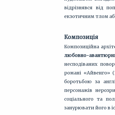
відрізнявся від по
екзотичним тлом або
Композиція
Композиційна архіт
любовно-авантюрн
несподіваних повор
романі «Айвенго» (
боротьбою за англ
персонажів нерозр
соціального та по
занурювати його в 