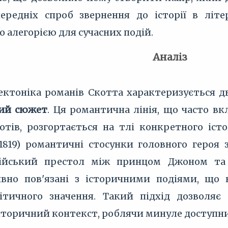
передніх спроб звернення до історії в літ
 алегорією для сучасних подій.
Аналіз
ектоніка романів Скотта характеризується дв
ий сюжет
. Ця романтична лінія, що часто в
отів, розгортається на тлі конкретного іст
1819) романтичні стосунки головного героя
ійський престол між принцом Джоном та 
ивно пов'язані з історичними подіями, що
літичного значення. Такий підхід дозволя
історичний контекст, роблячи минуле доступн