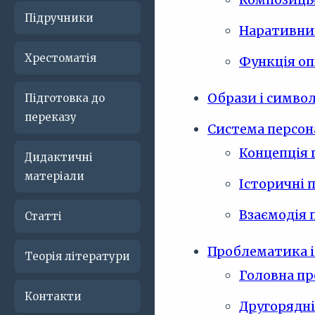
Підручники
Наративний
Хрестоматія
Функція оп
Образи і симво
Підготовка до
переказу
Система персон
Концепція 
Дидактичні
матеріали
Історичні 
Взаємодія 
Статті
Проблематика і
Теорія літератури
Головна п
Контакти
Другорядні