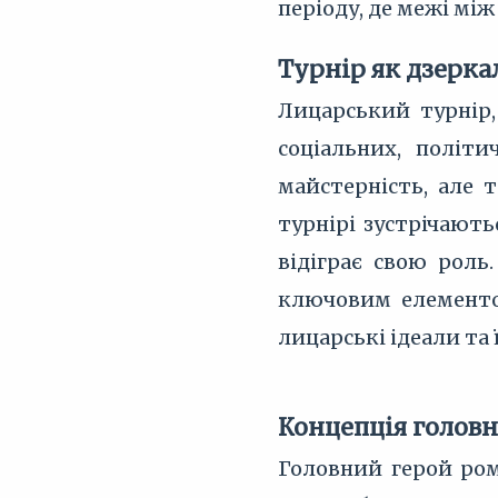
періоду, де межі між
Турнір як дзерка
Лицарський турнір,
соціальних, політ
майстерність, але 
турнірі зустрічають
відіграє свою роль
ключовим елементом
лицарські ідеали та
Концепція головн
Головний герой ром