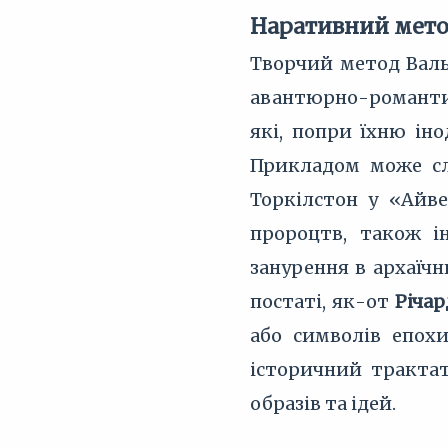
Наративний метод
Творчий метод Валь
авантюрно-романтич
які, попри їхню ін
Прикладом може сл
Торкілстон у «Айве
пророцтв, також і
занурення в архаїчн
постаті, як-от
Річар
або символів епох
історичний трактат
образів та ідей.