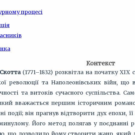
урному процесі
ція
часників
інка
Контекст
 Скотта
(1771–1832) розквітла на початку XIX 
ої революції та Наполеонівських війн, що в
чності та витоків сучасного суспільства. Сам
який вважається першим історичним романом
ні події; він прагнув відтворити дух епохи, ї
инулому. Його метод полягав у поєднанні р
, що дозволило йому створити жанр, який дос