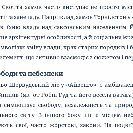
 Скотта замок часто виступає не просто міс
сті та занепаду. Наприклад, замок Торкілстон 
в, їхню владу над саксонським населенням. Й
е архітектурні особливості, а й соціальну іє
волізує зміну влади, крах старих порядків і 
 елемент, що активно взаємодіє з сюжетом і п
вободи та небезпеки
иво Шервудський ліс у «Айвенго», є амбівале
ійників (як-от Робін Гуд та його весела ватаг
ін символізує свободу, незалежність та прир
ьного світу. З іншого боку, ліс є місцем не
ують свої, часто жорстокі, закони. Ця подві