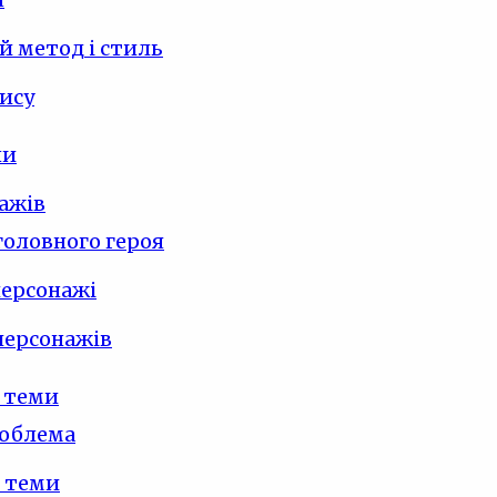
 метод і стиль
ису
ли
ажів
головного героя
персонажі
персонажів
 теми
роблема
 теми