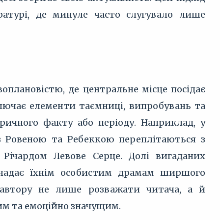
ературі, де минуле часто слугувало лише
оплановістю, де центральне місце посідає
ключає елементи таємниці, випробувань та
оричного факту або періоду. Наприклад, у
 з Ровеною та Ребеккою переплітаються з
Річардом Левове Серце. Долі вигаданих
 надає їхнім особистим драмам ширшого
є автору не лише розважати читача, а й
им та емоційно значущим.