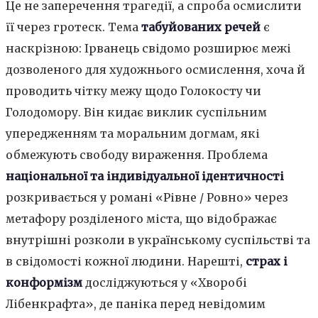
Це не заперечення трагедії, а спроба осмислити
її через гротеск. Тема
табуйованих речей
є
наскрізною: Ірванець свідомо розширює межі
дозволеного для художнього осмислення, хоча й
проводить чітку межу щодо Голокосту чи
Голодомору. Він кидає виклик суспільним
упередженням та моральним догмам, які
обмежують свободу вираження. Проблема
національної та індивідуальної ідентичності
розкривається у романі «Рівне / Ровно» через
метафору розділеного міста, що відображає
внутрішні розколи в українському суспільстві та
в свідомості кожної людини. Нарешті,
страх і
конформізм
досліджуються у «Хворобі
Лібенкрафта», де паніка перед невідомим