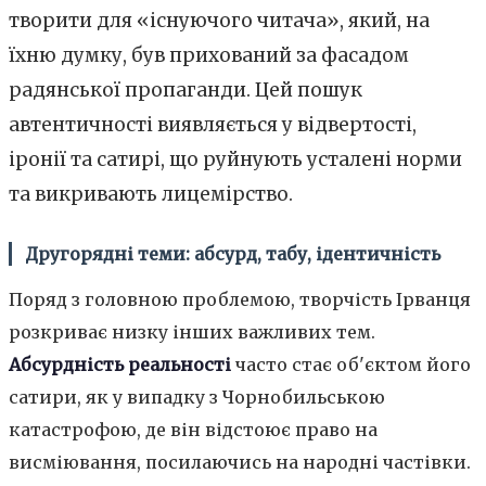
творити для «існуючого читача», який, на
їхню думку, був прихований за фасадом
радянської пропаганди. Цей пошук
автентичності виявляється у відвертості,
іронії та сатирі, що руйнують усталені норми
та викривають лицемірство.
Другорядні теми: абсурд, табу, ідентичність
Поряд з головною проблемою, творчість Ірванця
розкриває низку інших важливих тем.
Абсурдність реальності
часто стає об'єктом його
сатири, як у випадку з Чорнобильською
катастрофою, де він відстоює право на
висміювання, посилаючись на народні частівки.