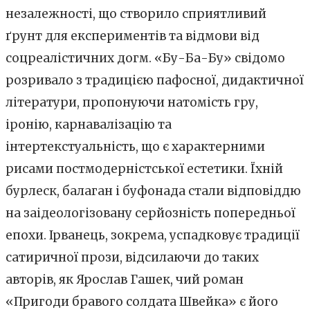
незалежності, що створило сприятливий
ґрунт для експериментів та відмови від
соцреалістичних догм. «Бу-Ба-Бу» свідомо
розривало з традицією пафосної, дидактичної
літератури, пропонуючи натомість гру,
іронію, карнавалізацію та
інтертекстуальність, що є характерними
рисами постмодерністської естетики. Їхній
бурлеск, балаган і буфонада стали відповіддю
на заідеологізовану серйозність попередньої
епохи. Ірванець, зокрема, успадковує традиції
сатиричної прози, відсилаючи до таких
авторів, як Ярослав Гашек, чий роман
«Пригоди бравого солдата Швейка» є його