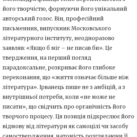
його творчістю, формуючи його унікальний
авторський голос. Він, професійний
письменник, випускник Московського
літературного інституту, неодноразово
заявляв: «Якщо б міг – не писав би». Це
твердження, на перший погляд
парадоксальне, розкриває його глибоке
переконання, що «життя означає більше ніж
література». Ірванець пише не з амбіцій, а з
внутрішньої потреби, коли «не може не
писати», що свідчить про органічність його
творчого процесу. Ця позиція підкреслює його
відмову від літератури як самоцілі чи засобу
самоствердження, натомість розглядаючи її