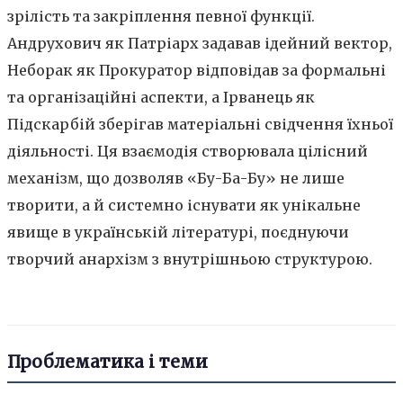
зрілість та закріплення певної функції.
Андрухович як Патріарх задавав ідейний вектор,
Неборак як Прокуратор відповідав за формальні
та організаційні аспекти, а Ірванець як
Підскарбій зберігав матеріальні свідчення їхньої
діяльності. Ця взаємодія створювала цілісний
механізм, що дозволяв «Бу-Ба-Бу» не лише
творити, а й системно існувати як унікальне
явище в українській літературі, поєднуючи
творчий анархізм з внутрішньою структурою.
Проблематика і теми