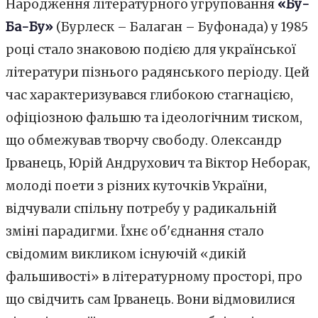
Народження літературного угруповання
«Бу-
Ба-Бу»
(Бурлеск – Балаган – Буфонада) у 1985
році стало знаковою подією для української
літератури пізнього радянського періоду. Цей
час характеризувався глибокою стагнацією,
офіціозною фальшю та ідеологічним тиском,
що обмежував творчу свободу. Олександр
Ірванець, Юрій Андрухович та Віктор Неборак,
молоді поети з різних куточків України,
відчували спільну потребу у радикальній
зміні парадигми. Їхнє об'єднання стало
свідомим викликом існуючій «дикій
фальшивості» в літературному просторі, про
що свідчить сам Ірванець. Вони відмовилися