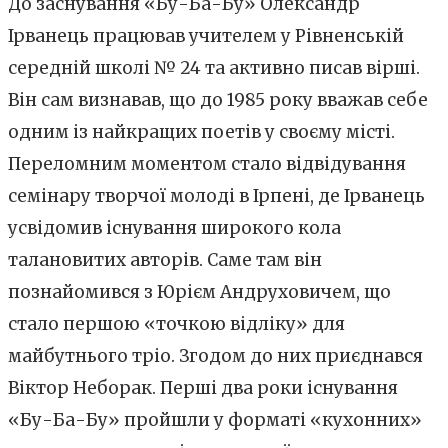
До заснування «Бу-Ба-Бу» Олександр
Ірванець працював учителем у Рівненській
середній школі № 24 та активно писав вірші.
Він сам визнавав, що до 1985 року вважав себе
одним із найкращих поетів у своєму місті.
Переломним моментом стало відвідування
семінару творчої молоді в Ірпені, де Ірванець
усвідомив існування широкого кола
талановитих авторів. Саме там він
познайомився з Юрієм Андруховичем, що
стало першою «точкою відліку» для
майбутнього тріо. Згодом до них приєднався
Віктор Неборак. Перші два роки існування
«Бу-Ба-Бу» пройшли у форматі «кухонних»