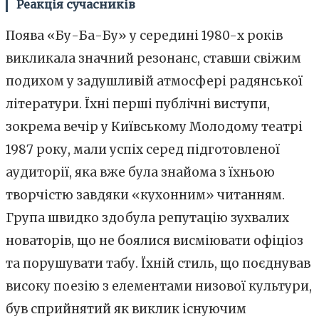
Реакція сучасників
Поява «Бу-Ба-Бу» у середині 1980-х років
викликала значний резонанс, ставши свіжим
подихом у задушливій атмосфері радянської
літератури. Їхні перші публічні виступи,
зокрема вечір у Київському Молодому театрі
1987 року, мали успіх серед підготовленої
аудиторії, яка вже була знайома з їхньою
творчістю завдяки «кухонним» читанням.
Група швидко здобула репутацію зухвалих
новаторів, що не боялися висміювати офіціоз
та порушувати табу. Їхній стиль, що поєднував
високу поезію з елементами низової культури,
був сприйнятий як виклик існуючим