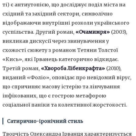
ті) є антиутопією, що досліджує поділ міста на
східний та західний сектори, символічно
відображаючи внутрішні розколи українського
суспільства. Другий роман,
«Очамимря»
(2003),
викликав дискусії через звинувачення у
схожості сюжету з романом Тетяни Толстої
«Кись», які Ірванець категорично відкидає.
Третій роман,
«Хвороба Лібенкрафта»
(2010),
виданий «Фоліо», оповідає про невідомий вірус,
що спричиняє масову істерію та лінчування
інфікованих, що є гострою метафорою
соціальної паніки та колективної жорстокості.
Сатирично-іронічний стиль
Творчість Олександра Ірванця характеризується