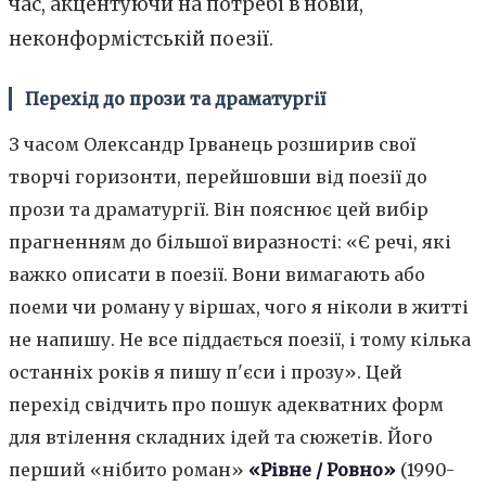
час, акцентуючи на потребі в новій,
неконформістській поезії.
Перехід до прози та драматургії
З часом Олександр Ірванець розширив свої
творчі горизонти, перейшовши від поезії до
прози та драматургії. Він пояснює цей вибір
прагненням до більшої виразності: «Є речі, які
важко описати в поезії. Вони вимагають або
поеми чи роману у віршах, чого я ніколи в житті
не напишу. Не все піддається поезії, і тому кілька
останніх років я пишу п'єси і прозу». Цей
перехід свідчить про пошук адекватних форм
для втілення складних ідей та сюжетів. Його
перший «нібито роман»
«Рівне / Ровно»
(1990-