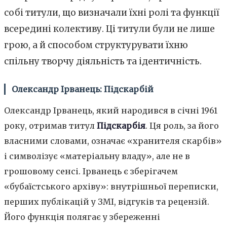
собі титули, що визначали їхні ролі та функції
всередині колективу. Ці титули були не лише
грою, а й способом структурувати їхню
спільну творчу діяльність та ідентичність.
Олександр Ірванець: Підскарбій
Олександр Ірванець, який народився в січні 1961
року, отримав титул
Підскарбія
. Ця роль, за його
власними словами, означає «хранителя скарбів»
і символізує «матеріальну владу», але не в
грошовому сенсі. Ірванець є зберігачем
«бубаїстського архіву»: внутрішньої переписки,
перших публікацій у ЗМІ, відгуків та рецензій.
Його функція полягає у збереженні