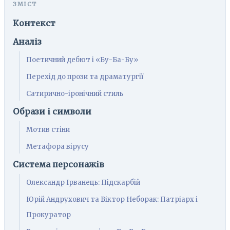
Контекст
Аналіз
Поетичний дебют і «Бу-Ба-Бу»
Перехід до прози та драматургії
Сатирично-іронічний стиль
Образи і символи
Мотив стіни
Метафора вірусу
Система персонажів
Олександр Ірванець: Підскарбій
Юрій Андрухович та Віктор Неборак: Патріарх і
Прокуратор