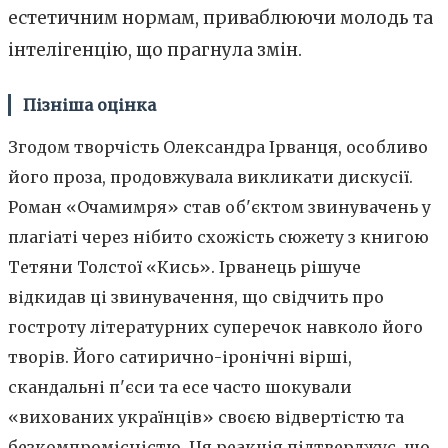
естетичним нормам, приваблюючи молодь та
інтелігенцію, що прагнула змін.
Пізніша оцінка
Згодом творчість Олександра Ірванця, особливо
його проза, продовжувала викликати дискусії.
Роман «Очамимря» став об'єктом звинувачень у
плагіаті через нібито схожість сюжету з книгою
Тетяни Толстої «Кись». Ірванець рішуче
відкидав ці звинувачення, що свідчить про
гостроту літературних суперечок навколо його
творів. Його сатирично-іронічні вірші,
скандальні п'єси та есе часто шокували
«вихованих українців» своєю відвертістю та
безкомпромісністю. Ця реакція підтверджує, що