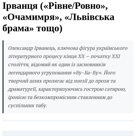
Ірванця («Рівне/Ровно»,
«Очамимря», «Львівська
брама» тощо)
Олександр Ірванець, ключова фігура українського
літературного процесу кінця XX – початку XXI
століття, відомий як один із засновників
легендарного угруповання «Бу-Ба-Бу». Його
творчий шлях пролягає від поезії до прози та
драматургії, характеризуючись гострою сатирою,
іронією та безкомпромісним ставленням до
суспільних табу.