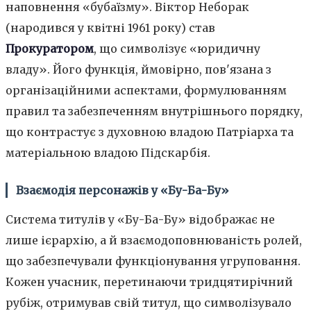
наповнення «бубаїзму». Віктор Неборак
(народився у квітні 1961 року) став
Прокуратором
, що символізує «юридичну
владу». Його функція, ймовірно, пов'язана з
організаційними аспектами, формулюванням
правил та забезпеченням внутрішнього порядку,
що контрастує з духовною владою Патріарха та
матеріальною владою Підскарбія.
Взаємодія персонажів у «Бу-Ба-Бу»
Система титулів у «Бу-Ба-Бу» відображає не
лише ієрархію, а й взаємодоповнюваність ролей,
що забезпечували функціонування угруповання.
Кожен учасник, перетинаючи тридцятирічний
рубіж, отримував свій титул, що символізувало