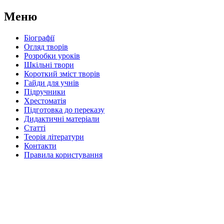
Меню
Біографії
Огляд творів
Розробки уроків
Шкільні твори
Короткий зміст творів
Гайди для учнів
Підручники
Хрестоматія
Підготовка до переказу
Дидактичні матеріали
Статті
Теорія літератури
Контакти
Правила користування