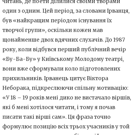
читань, де поети ділилися своїми творами
один з одним. Цей період, за словами Ірванця,
був «найкращим періодом існування їх
творчої групи», оскільки кожен мав
щонайменше двох вдячних слухачів. До 1987
року, коли відбувся перший публічний вечір
«Бу-Ба-Бу» у Київському Молодому театрі,
вони вже сформували коло підготовлених
прихильників. Ірванець цитує Віктора
Неборака, підкреслюючи спільну мотивацію:
«У 18 – 19 років мені дико не вистачало віршів,
які б мені хотілося читати, і тому я почав
писати такі вірші сам». Ця фраза точно
формулює позицію всіх трьох учасників у той