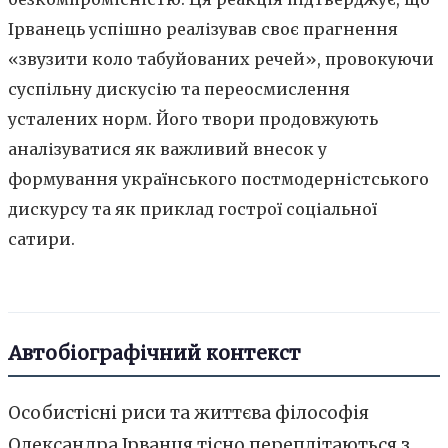
Ірванець успішно реалізував своє прагнення
«звузити коло табуйованих речей», провокуючи
суспільну дискусію та переосмислення
усталених норм. Його твори продовжують
аналізуватися як важливий внесок у
формування українського постмодерністського
дискурсу та як приклад гострої соціальної
сатири.
Автобіографічний контекст
Особистісні риси та життєва філософія
Олександра Ірванця тісно переплітаються з