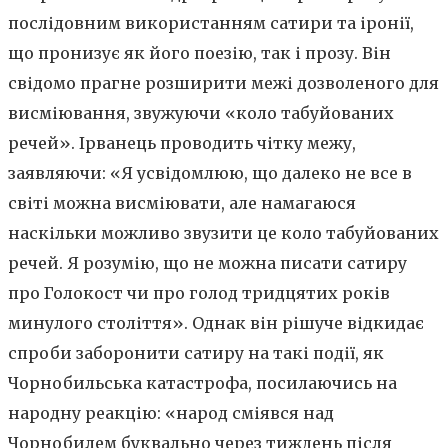
послідовним використанням сатири та іронії,
що пронизує як його поезію, так і прозу. Він
свідомо прагне розширити межі дозволеного для
висміювання, звужуючи «коло табуйованих
речей». Ірванець проводить чітку межу,
заявляючи: «Я усвідомлюю, що далеко не все в
світі можна висміювати, але намагаюся
наскільки можливо звузити це коло табуйованих
речей. Я розумію, що не можна писати сатиру
про Голокост чи про голод тридцятих років
минулого століття». Однак він рішуче відкидає
спроби заборонити сатиру на такі події, як
Чорнобильська катастрофа, посилаючись на
народну реакцію: «народ сміявся над
Чорнобилем буквально через тиждень після