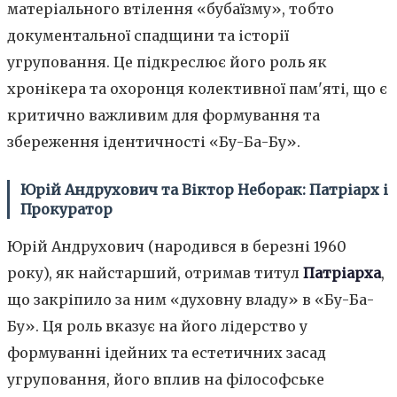
матеріального втілення «бубаїзму», тобто
документальної спадщини та історії
угруповання. Це підкреслює його роль як
хронікера та охоронця колективної пам'яті, що є
критично важливим для формування та
збереження ідентичності «Бу-Ба-Бу».
Юрій Андрухович та Віктор Неборак: Патріарх і
Прокуратор
Юрій Андрухович (народився в березні 1960
року), як найстарший, отримав титул
Патріарха
,
що закріпило за ним «духовну владу» в «Бу-Ба-
Бу». Ця роль вказує на його лідерство у
формуванні ідейних та естетичних засад
угруповання, його вплив на філософське