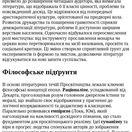
призвело до розширення читацької аудиторії, яка вимагала
літератури, що відображала б її власні цінності, проблеми та
повсякденний досвід. Це відрізнялося від попередньої
аристократичної культури, орієнтованої на придворні кола.
Розвиток друкарства та поширення грамотності сприяли
демократизації літератури, роблячи її доступною ширшим
верствам населення. Одночасно відбувалося переосмислення
ролі мистецтва: від інструменту прославлення монарха чи
церкви воно перетворювалося на засіб виховання, просвіти та
соціальної критики. Ці зміни створили сприятливий ґрунт для
експериментів із формою та змістом, дозволяючи літературі
відгукуватися на нові запити суспільства.
Філософське підґрунтя
В основі літературних течій Просвітництва лежали ключові
філософські концепції епохи.
Раціоналізм
, успадкований від
Декарта, проголошував розум головним джерелом істини та
моралі, що знайшло своє відображення у прагненні до
логічної впорядкованості та дидактизму в класицизмі.
Паралельно розвивався
емпіризм
(Локк, Юм), який
наголошував на важливості досвідного пізнання, що стало
фундаментом для просвітницького реалізму. Ідеї
гуманізму
та
віри в прогрес людства спонукали авторів до зображення