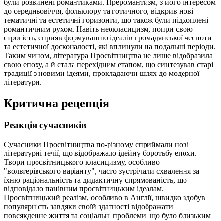
були розвинені романтиками. Преромантизм, з його інтересом
до середньовіччя, фольклору та готичного, відкрив нові
тематичні та естетичні горизонти, що також були підхоплені
романтичним рухом. Навіть неокласицизм, попри свою
строгість, сприяв формуванню ідеалів громадянської чесноти
та естетичної досконалості, які вплинули на подальші періоди.
Таким чином, література Просвітництва не лише відобразила
свою епоху, а й стала перехідним етапом, що синтезував старі
традиції з новими ідеями, прокладаючи шлях до модерної
літератури.
Критична рецепція
Реакція сучасників
Сучасники Просвітництва по-різному сприймали нові
літературні течії, що відображало ідейну боротьбу епохи.
Твори просвітницького класицизму, особливо
"вольтерівського варіанту", часто зустрічали схвалення за
їхню раціональність та дидактичну спрямованість, що
відповідало панівним просвітницьким ідеалам.
Просвітницький реалізм, особливо в Англії, швидко здобув
популярність завдяки своїй здатності відображати
повсякденне життя та соціальні проблеми, що було близьким