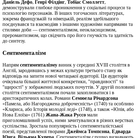
Даніель Дефо
,
Генрі Філдінг
,
Тобіас Смоллетт
,
демонстрували глибоке проникнення у соціальні процеси та
психологію персонажів. В інших тогочасних літературах,
зокрема французькій та німецькій, реалізм здебільшого
поєднувався та взаємодіяв з іншими художніми напрямами та
стилями доби — сентименталізмом, неокласицизмом,
преромантизмом, що свідчить про його гнучкість та здатність
до синтезу.
Сентименталізм
Напрям
сентименталізму
виник у середині XVIII століття в
Англії, зародившись у межах культури третього стану як
відповідь на запити нової читацької аудиторії. Ця аудиторія
очікувала більшої життєвої конкретики, "правдивості" та
"щирості" у зображенні людських почуттів. У другій половині
століття сентименталізмом почали захоплюватися і в
аристократичних колах. Романи
Семюела Річардсона
«Памела, або Нагороджена доброчесність» (1740) та особливо
«Клариса, або Історія молодої леді» (1748), а також «Юлія, або
Нова Елоїза» (1761)
Жана-Жака Руссо
мали
приголомшливий успіх, ними зачитувалися в різних верствах
суспільства. Зростала популярність і сентименталістської
поезії, представленої творами
Джеймса Томпсона
,
Едварда
Юнга
,
Вільяма Купера
. Сентименталізм слушно визначають