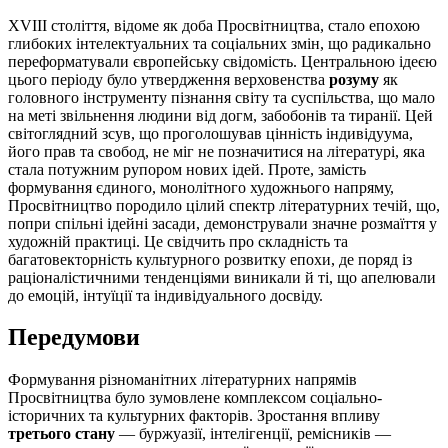
XVIII століття, відоме як доба Просвітництва, стало епохою
глибоких інтелектуальних та соціальних змін, що радикально
переформатували європейську свідомість. Центральною ідеєю
цього періоду було утвердження верховенства
розуму
як
головного інструменту пізнання світу та суспільства, що мало
на меті звільнення людини від догм, забобонів та тиранії. Цей
світоглядний зсув, що проголошував цінність індивідуума,
його прав та свобод, не міг не позначитися на літературі, яка
стала потужним рупором нових ідей. Проте, замість
формування єдиного, монолітного художнього напряму,
Просвітництво породило цілий спектр літературних течій, що,
попри спільні ідейні засади, демонстрували значне розмаїття у
художній практиці. Це свідчить про складність та
багатовекторність культурного розвитку епохи, де поряд із
раціоналістичними тенденціями виникали й ті, що апелювали
до емоцій, інтуїції та індивідуального досвіду.
Передумови
Формування різноманітних літературних напрямів
Просвітництва було зумовлене комплексом соціально-
історичних та культурних факторів. Зростання впливу
третього стану
— буржуазії, інтелігенції, ремісників —