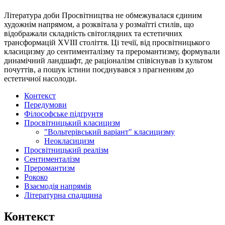
Література доби Просвітництва не обмежувалася єдиним
художнім напрямом, а розквітала у розмаїтті стилів, що
відображали складність світоглядних та естетичних
трансформацій XVIII століття. Ці течії, від просвітницького
класицизму до сентименталізму та преромантизму, формували
динамічний ландшафт, де раціоналізм співіснував із культом
почуттів, а пошук істини поєднувався з прагненням до
естетичної насолоди.
Контекст
Передумови
Філософське підґрунтя
Просвітницький класицизм
"Вольтерівський варіант" класицизму
Неокласицизм
Просвітницький реалізм
Сентименталізм
Преромантизм
Рококо
Взаємодія напрямів
Літературна спадщина
Контекст