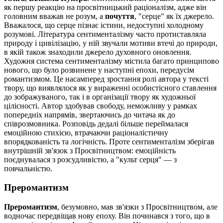
як першу реакцію на просвітницький раціоналізм, адже він
головним вважав не розум, а
почуття
, "серце" як їх джерело.
Вважалося, що серце пізнає істини, недоступні холодному
розумові. Література сентименталізму часто протиставляла
природу і цивілізацію, у ній звучали мотиви втечі до природи,
в якій також знаходили джерело духовного оновлення.
Художня система сентименталізму містила багато принципово
нового, що було розвинене у наступні епохи, передусім
романтизмом. Це насамперед зростання ролі автора у тексті
твору, що виявлялося як у вираженні особистісного ставлення
до зображуваного, так і в організації твору як художньої
цілісності. Автор здобував свободу, неможливу у рамках
попередніх напрямів, звертаючись до читача як до
співрозмовника. Розповідь дедалі більше переймалася
емоційною стихією, втрачаючи раціоналістичну
впорядкованість та логічність. Проте сентименталізм зберігав
внутрішній зв'язок з Просвітництвом: емоційність
поєднувалася з розсудливістю, а "культ серця" — з
повчальністю.
Преромантизм
Преромантизм
, безумовно, мав зв'язки з Просвітництвом, але
водночас передвіщав нову епоху. Він починався з того, що в