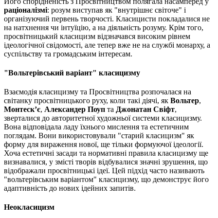
Його спорідненість з Просвітництвом полягала насамперед у
раціоналізмі
: розум виступав як "внутрішнє світоче" і
організуючий первень творчості. Класицисти покладалися не
на натхнення чи інтуїцію, а на діяльність розуму. Крім того,
просвітницький класицизм відзначався високим рівнем
ідеологічної свідомості, але тепер вже не на службі монарху, а
суспільству та громадським інтересам.
"Вольтерівський варіант" класицизму
Взаємодія класицизму та Просвітництва розпочалася на
світанку просвітницького руху, коли такі діячі, як
Вольтер
,
Монтеск’є
,
Александер Поуп
та
Джонатан Свіфт
,
зверталися до авторитетної художньої системи класицизму.
Вона відповідала ладу їхнього мислення та естетичним
поглядам. Вони використовували "старий класицизм" як
форму для вираження нової, ще тільки формуючої ідеології.
Хоча естетичні засади та нормативні правила класицизму ще
визнавалися, у змісті творів відбувалися значні зрушення, що
відображали просвітницькі ідеї. Цей підхід часто називають
"вольтерівським варіантом" класицизму, що демонструє його
адаптивність до нових ідейних запитів.
Неокласицизм