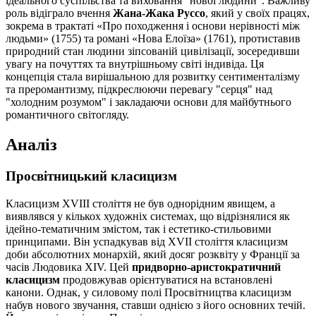
ідеального суспільства та виховання "нової людини". Важливу
роль відіграло вчення
Жана-Жака Руссо
, який у своїх працях,
зокрема в трактаті «Про походження і основи нерівності між
людьми» (1755) та романі «Нова Елоїза» (1761), протиставив
природний стан людини зіпсованій цивілізації, зосередивши
увагу на почуттях та внутрішньому світі індивіда. Ця
концепція стала вирішальною для розвитку сентименталізму
та преромантизму, підкреслюючи перевагу "серця" над
"холодним розумом" і закладаючи основи для майбутнього
романтичного світогляду.
Аналіз
Просвітницький класицизм
Класицизм XVIII століття не був однорідним явищем, а
виявлявся у кількох художніх системах, що відрізнялися як
ідейно-тематичним змістом, так і естетико-стильовими
принципами. Він успадкував від XVII століття класицизм
доби абсолютних монархій, який досяг розквіту у Франції за
часів Людовика XIV. Цей
придворно-аристократичний
класицизм
продовжував орієнтуватися на встановлені
канони. Однак, у силовому полі Просвітництва класицизм
набув нового звучання, ставши однією з його основних течій.