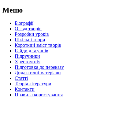
Меню
Біографії
Огляд творів
Розробки уроків
Шкільні твори
Короткий зміст творів
Гайди для учнів
Підручники
Хрестоматія
Підготовка до переказу
Дидактичні матеріали
Статті
Теорія літератури
Контакти
Правила користування