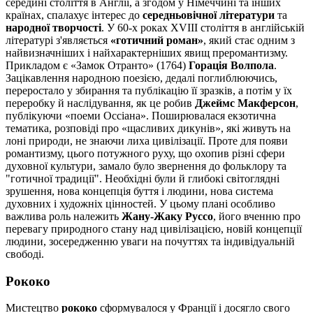
середині століття в Англії, а згодом у Німеччині та інших
країнах, спалахує інтерес до
середньовічної літератури
та
народної творчості
. У 60-х роках XVIII століття в англійській
літературі з'являється
«готичний роман»
, який стає одним з
найвизначніших і найхарактерніших явищ преромантизму.
Прикладом є «Замок Отранто» (1764)
Горація Волпола
.
Зацікавлення народною поезією, дедалі поглиблюючись,
переростало у збирання та публікацію її зразків, а потім у їх
переробку й наслідування, як це робив
Джеймс Макферсон
,
публікуючи «поеми Оссіана». Поширювалася екзотична
тематика, розповіді про «щасливих дикунів», які живуть на
лоні природи, не знаючи лиха цивілізації. Проте для появи
романтизму, цього потужного руху, що охопив різні сфери
духовної культури, замало було звернення до фольклору та
"готичної традиції". Необхідні були й глибокі світоглядні
зрушення, нова концепція буття і людини, нова система
духовних і художніх цінностей. У цьому плані особливо
важлива роль належить
Жану-Жаку Руссо
, його вченню про
перевагу природного стану над цивілізацією, новій концепції
людини, зосередженню уваги на почуттях та індивідуальній
свободі.
Рококо
Мистецтво
рококо
сформувалося у Франції і досягло свого