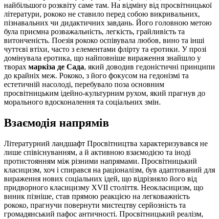
найбільшого розквіту саме там. На відміну від просвітницької
літератури, рококо не ставило перед собою викривальних,
пізнавальних чи дидактичних завдань. Його головною метою
була приємна розважальність, легкість, грайливість та
витонченість. Поезія рококо оспівувала любов, вино та інші
чуттєві втіхи, часто з елементами флірту та еротики. У прозі
домінувала еротика, що найповніше вираження знайшло у
творах
маркіза де Сада
, який доводив гедоністичні принципи
до крайніх меж. Рококо, з його фокусом на гедонізмі та
естетичній насолоді, перебувало поза основним
просвітницьким ідейно-культурним рухом, який прагнув до
морального вдосконалення та соціальних змін.
Взаємодія напрямів
Літературний ландшафт Просвітництва характеризувався не
лише співіснуванням, а й активною взаємодією та іноді
протистоянням між різними напрямами. Просвітницький
класицизм, хоч і спирався на раціоналізм, був адаптований для
вираження нових соціальних ідей, що відрізняло його від
придворного класицизму XVII століття. Неокласицизм, що
виник пізніше, став прямою реакцією на легковажність
рококо, прагнучи повернути мистецтву серйозність та
громадянський пафос античності. Просвітницький реалізм,