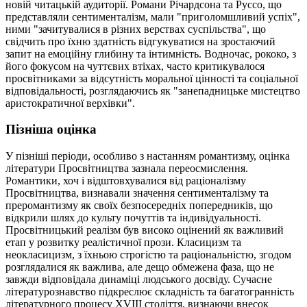
новій читацькій аудиторії. Романи Річардсона та Руссо, що
представляли сентименталізм, мали "приголомшливий успіх",
ними "зачитувалися в різних верствах суспільства", що
свідчить про їхню здатність відгукуватися на зростаючий
запит на емоційну глибину та інтимність. Водночас, рококо, з
його фокусом на чуттєвих втіхах, часто критикувалося
просвітниками за відсутність моральної цінності та соціальної
відповідальності, розглядаючись як "занепадницьке мистецтво
аристократичної верхівки".
Пізніша оцінка
У пізніші періоди, особливо з настанням романтизму, оцінка
літератури Просвітництва зазнала переосмислення.
Романтики, хоч і відштовхувалися від раціоналізму
Просвітництва, визнавали значення сентименталізму та
преромантизму як своїх безпосередніх попередників, що
відкрили шлях до культу почуттів та індивідуальності.
Просвітницький реалізм був високо оцінений як важливий
етап у розвитку реалістичної прози. Класицизм та
неокласицизм, з їхньою строгістю та раціональністю, згодом
розглядалися як важлива, але дещо обмежена фаза, що не
завжди відповідала динаміці людського досвіду. Сучасне
літературознавство підкреслює складність та багатогранність
літературного процесу XVIII століття, визнаючи внесок