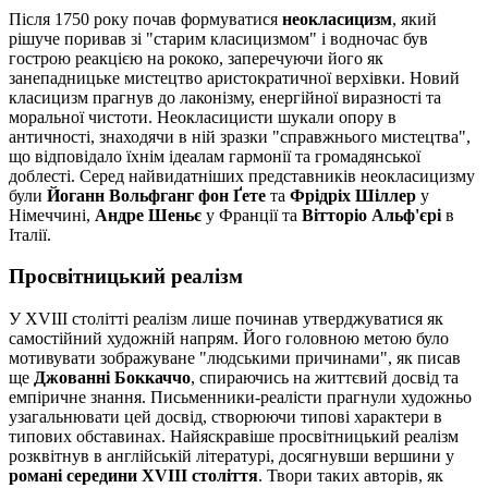
Після 1750 року почав формуватися
неокласицизм
, який
рішуче поривав зі "старим класицизмом" і водночас був
гострою реакцією на рококо, заперечуючи його як
занепадницьке мистецтво аристократичної верхівки. Новий
класицизм прагнув до лаконізму, енергійної виразності та
моральної чистоти. Неокласицисти шукали опору в
античності, знаходячи в ній зразки "справжнього мистецтва",
що відповідало їхнім ідеалам гармонії та громадянської
доблесті. Серед найвидатніших представників неокласицизму
були
Йоганн Вольфганг фон Ґете
та
Фрідріх Шіллер
у
Німеччині,
Андре Шеньє
у Франції та
Вітторіо Альф'єрі
в
Італії.
Просвітницький реалізм
У XVIII столітті реалізм лише починав утверджуватися як
самостійний художній напрям. Його головною метою було
мотивувати зображуване "людськими причинами", як писав
ще
Джованні Боккаччо
, спираючись на життєвий досвід та
емпіричне знання. Письменники-реалісти прагнули художньо
узагальнювати цей досвід, створюючи типові характери в
типових обставинах. Найяскравіше просвітницький реалізм
розквітнув в англійській літературі, досягнувши вершини у
романі середини XVIII століття
. Твори таких авторів, як