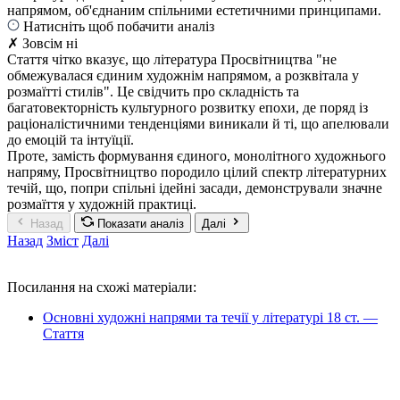
напрямом, об'єднаним спільними естетичними принципами.
Натисніть щоб побачити аналіз
✗ Зовсім ні
Стаття чітко вказує, що література Просвітництва "не
обмежувалася єдиним художнім напрямом, а розквітала у
розмаїтті стилів". Це свідчить про складність та
багатовекторність культурного розвитку епохи, де поряд із
раціоналістичними тенденціями виникали й ті, що апелювали
до емоцій та інтуїції.
Проте, замість формування єдиного, монолітного художнього
напряму, Просвітництво породило цілий спектр літературних
течій, що, попри спільні ідейні засади, демонстрували значне
розмаїття у художній практиці.
Назад
Показати аналіз
Далі
Назад
Зміст
Далі
Посилання на схожі матеріали:
Основні художні напрями та течії у літературі 18 ст. —
Стаття