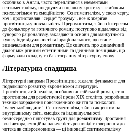
особливо в Англії, часто переплітався з елементами
сентименталізму, поєднуючи соціальну критику з глибоким
психологізмом та емоційністю. Сентименталізм, у свою чергу,
хоч і протиставляв "серце" "розуму", все ж зберігав
просвітницьку повчальність. Преромантизм, з його інтересом
до фольклору та готичного роману, поступово віддалявся від
суворого раціоналізму, закладаючи основи для майбутнього
культу індивідуальності та ірраціонального, що стане
визначальним для романтизму. Це свідчить про динамічний
діалог між різними естетичними та ідейними позиціями, що
формували складну та багатогранну літературну епоху.
Літературна спадщина
Літературні напрями Просвітництва заклали фундамент для
подальшого розвитку європейської літератури.
Просвітницький реалізм, особливо англійський роман, став
прототипом для реалістичної прози XIX століття, розробивши
техніки зображення повсякденного життя та психології
"маленької людини". Сентименталізм, з його акцентом на
внутрішньому світі, емоціях та індивідуальності,
безпосередньо підготував ґрунт для
романтизму
. Зростання
ролі автора, емоційна насиченість розповіді та звернення до
читача як співрозмовника — ці інновації сентименталізму