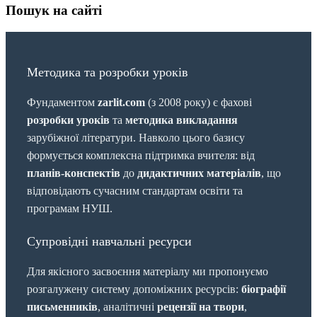
Пошук на сайті
Методика та розробки уроків
Фундаментом
zarlit.com
(з 2008 року) є фахові
розробки уроків
та
методика викладання
зарубіжної літератури. Навколо цього базису
формується комплексна підтримка вчителя: від
планів-конспектів
до
дидактичних матеріалів
, що
відповідають сучасним стандартам освіти та
програмам НУШ.
Супровідні навчальні ресурси
Для якісного засвоєння матеріалу ми пропонуємо
розгалужену систему допоміжних ресурсів:
біографії
письменників
, аналітичні
рецензії на твори
,