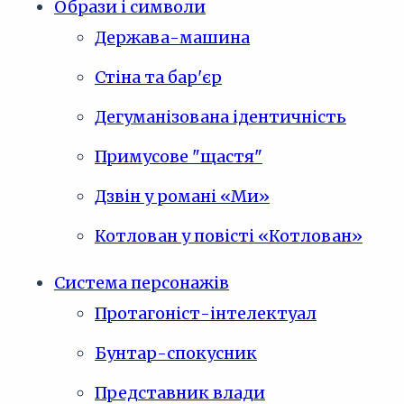
Образи і символи
Держава-машина
Стіна та бар'єр
Дегуманізована ідентичність
Примусове "щастя"
Дзвін у романі «Ми»
Котлован у повісті «Котлован»
Система персонажів
Протагоніст-інтелектуал
Бунтар-спокусник
Представник влади