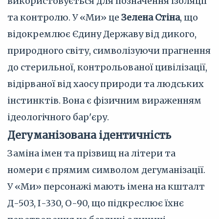
використовується для позначення ізоляції
та контролю. У «Ми» це
Зелена Стіна
, що
відокремлює Єдину Державу від дикого,
природного світу, символізуючи прагнення
до стерильної, контрольованої цивілізації,
відірваної від хаосу природи та людських
інстинктів. Вона є фізичним вираженням
ідеологічного бар'єру.
Дегуманізована ідентичність
Заміна імен та прізвищ на літери та
номери є прямим символом дегуманізації.
У «Ми» персонажі мають імена на кшталт
Д-503, І-330, О-90, що підкреслює їхнє