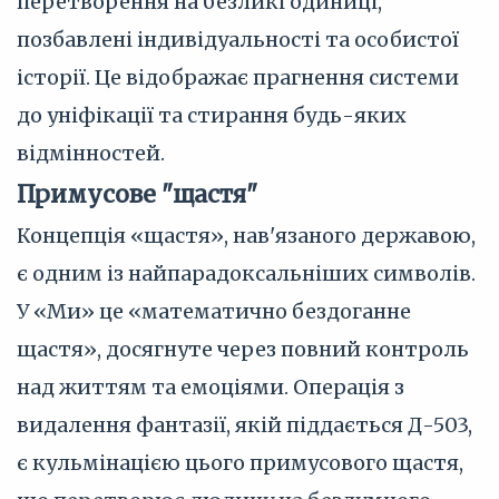
перетворення на безликі одиниці,
позбавлені індивідуальності та особистої
історії. Це відображає прагнення системи
до уніфікації та стирання будь-яких
відмінностей.
Примусове "щастя"
Концепція «щастя», нав'язаного державою,
є одним із найпарадоксальніших символів.
У «Ми» це «математично бездоганне
щастя», досягнуте через повний контроль
над життям та емоціями. Операція з
видалення фантазії, якій піддається Д-503,
є кульмінацією цього примусового щастя,