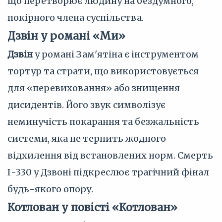
що перетворює людину на бездумного,
покірного члена суспільства.
Дзвін у романі «Ми»
Дзвін
у романі Зам'ятіна є інструментом
тортур та страти, що використовується
для «перевиховання» або знищення
дисидентів. Його звук символізує
неминучість покарання та безжальність
системи, яка не терпить жодного
відхилення від встановлених норм. Смерть
І-330 у Дзвоні підкреслює трагічний фінал
будь-якого опору.
Котлован у повісті «Котлован»