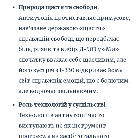
Природа щастя та свободи.
Антиутопія протиставляє примусове,
нав'язане державою «щастя»
справжній свободі, що передбачає
біль, ризик та вибір. Д-503 у «Ми»
спочатку вважає себе щасливим, але
його зустріч з І-330 відкриває йому
світ справжніх емоцій, що є болючим,
але водночас звільняючим.
Роль технологій у суспільстві.
Технології в антиутопії часто
виступають не як інструмент
прогресу, а як засіб тотального