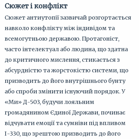
Сюжет і конфлікт
Сюжет антиутопії зазвичай розгортається
навколо конфлікту між індивідом та
всемогутньою державою. Протагоніст,
часто інтелектуал або людина, що здатна
до критичного мислення, стикається з
абсурдністю та жорстокістю системи, що
призводить до його внутрішнього бунту
або спроби змінити існуючий порядок. У
«Ми» Д-503, будучи лояльним
громадянином Єдиної Держави, починає
відчувати емоції та сумніви під впливом
І-330, що зрештою призводить до його