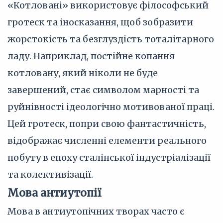
«Котловані» використовує філософський
гротеск та іносказання, щоб зобразити
жорстокість та безглуздість тоталітарного
ладу. Наприклад, постійне копання
котловану, який ніколи не буде
завершений, стає символом марності та
руйнівності ідеологічно мотивованої праці.
Цей гротеск, попри свою фантастичність,
відображає численні елементи реального
побуту в епоху сталінської індустріалізації
та колективізації.
Мова антиутопії
Мова в антиутопічних творах часто є