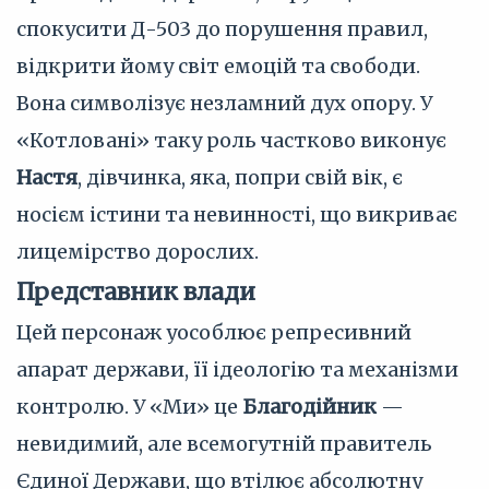
спокусити Д-503 до порушення правил,
відкрити йому світ емоцій та свободи.
Вона символізує незламний дух опору. У
«Котловані» таку роль частково виконує
Настя
, дівчинка, яка, попри свій вік, є
носієм істини та невинності, що викриває
лицемірство дорослих.
Представник влади
Цей персонаж уособлює репресивний
апарат держави, її ідеологію та механізми
контролю. У «Ми» це
Благодійник
—
невидимий, але всемогутній правитель
Єдиної Держави, що втілює абсолютну