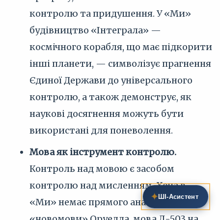
контролю та придушення. У «Ми»
будівництво «Інтеграла» —
космічного корабля, що має підкорити
інші планети, — символізує прагнення
Єдиної Держави до універсального
контролю, а також демонструє, як
наукові досягнення можуть бути
використані для поневолення.
Мова як інструмент контролю.
Контроль над мовою є засобом
контролю над мисленням. Хоча в
✦
ШІ‑Асистент
«Ми» немає прямого аналога
«новомови» Оруелла, мова Д-503 на