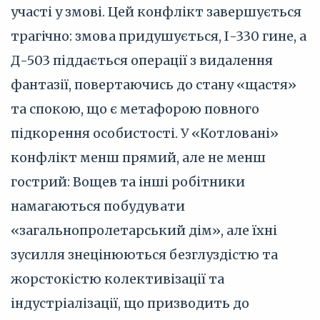
участі у змові. Цей конфлікт завершується
трагічно: змова придушується, І-330 гине, а
Д-503 піддається операції з видалення
фантазії, повертаючись до стану «щастя»
та спокою, що є метафорою повного
підкорення особистості. У «Котловані»
конфлікт менш прямий, але не менш
гострий: Вощев та інші робітники
намагаються побудувати
«загальнопролетарський дім», але їхні
зусилля знецінюються безглуздістю та
жорстокістю колективізації та
індустріалізації, що призводить до