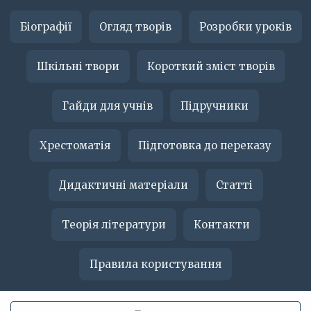
Біографії
Огляд творів
Розробки уроків
Шкільні твори
Короткий зміст творів
Гайди для учнів
Підручники
Хрестоматія
Підготовка до переказу
Дидактичні матеріали
Статті
Теорія літератури
Контакти
Правила користування