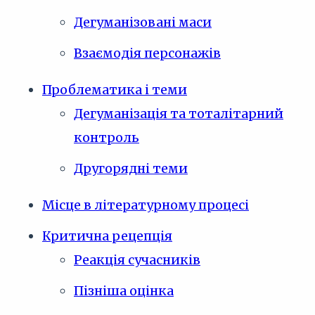
Дегуманізовані маси
Взаємодія персонажів
Проблематика і теми
Дегуманізація та тоталітарний
контроль
Другорядні теми
Місце в літературному процесі
Критична рецепція
Реакція сучасників
Пізніша оцінка