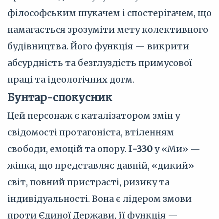
філософським шукачем і спостерігачем, що
намагається зрозуміти мету колективного
будівництва. Його функція — викрити
абсурдність та безглуздість примусової
праці та ідеологічних догм.
Бунтар-спокусник
Цей персонаж є каталізатором змін у
свідомості протагоніста, втіленням
свободи, емоцій та опору.
І-330
у «Ми» —
жінка, що представляє давній, «дикий»
світ, повний пристрасті, ризику та
індивідуальності. Вона є лідером змови
проти Єдиної Держави, її функція —