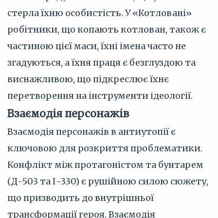
стерла їхню особистість. У «Котловані»
робітники, що копають котлован, також є
частиною цієї маси, їхні імена часто не
згадуються, а їхня праця є безглуздою та
виснажливою, що підкреслює їхнє
перетворення на інструменти ідеології.
Взаємодія персонажів
Взаємодія персонажів в антиутопії є
ключовою для розкриття проблематики.
Конфлікт між протагоністом та бунтарем
(Д-503 та І-330) є рушійною силою сюжету,
що призводить до внутрішньої
трансформації героя. Взаємодія