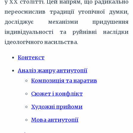
у XX столітті. Цей напрям, що радикально
переосмислив традиції утопічної думки,
досліджує механізми придушення
індивідуальності та руйнівні наслідки
ідеологічного насильства.
Контекст
Аналіз жанру антиутопії
Композиція та наратив
Сюжет і конфлікт
Художні прийоми
Мова антиутопії