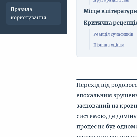
Другорядні теми
Правила
Місце в літератур
користування
Критична рецепці
Реакція сучасників
Пізніша оцінка
Перехід від родового
епохальним зрушення
заснований на кровн
системою, де доміну
процес не був одном
переосмисленням сак