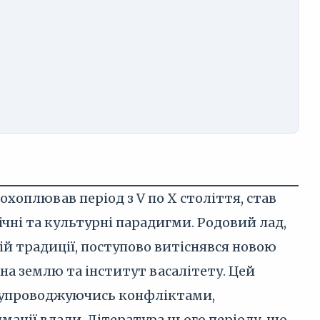
охоплював період з V по X століття, став
чні та культурні парадигми. Родовий лад,
ій традиції, поступово витіснявся новою
на землю та інститут васалітету. Цей
 супроводжуючись конфліктами,
ції влади. Література цього періоду, що