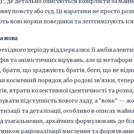
ді", де детально описуються конфлікти за майно
вну помсту або суд. Ці наративи не просто ро
ь нові норми поведінки та легітимізують існ
а мова
ехідного періоду віддзеркалює її амбівалентні
іфів та анімістичних вірувань, але ці метафор
и, брати, що зраджують братів, боги, що не від
и космічний порядок або родові зв'язки, тепе
ів, втрати колективної ідентичності та розпа
зувати підступність нового ладу, а "вовк" — ж
изації та деталізації, особливо в описах майн
 від узагальнених, архаїчних формулювань до 
сником раціоналізації мислення та формування