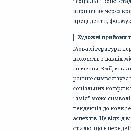
"соціальні кейс-ста
вирішення через кро
прецеденти, формуют
Художні прийоми т
Мова літератури пер
походять з давніх м
значення. Змії, вовк
раніше символізувал
соціальних конфлікт
"змія" може символі
тенденція до конкрет
аспектів. Це відхід
стилю, що є передві