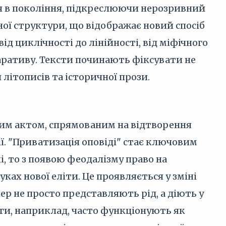
ня в покоління, підкреслюючи нерозривний
ьної структури, що відображає новий спосіб
ід циклічності до лінійності, від міфічного
аративу. Тексти починають фіксувати не
 літописів та історичної прози.
ним актом, спрямованим на відтворення
ії. "Приватизація оповіді" стає ключовим
і, то з появою феодалізму право на
уках нової еліти. Це проявляється у зміні
пер не просто представляють рід, а діють у
аги, наприклад, часто функціонують як