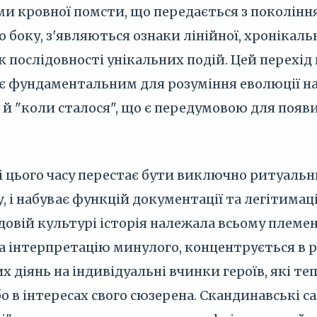
ми кровної помсти, що передається з поколін
го боку, з'являються ознаки лінійної, хронікал
к послідовності унікальних подій. Цей перехід в
, є фундаментальним для розуміння еволюції н
 й "коли сталося", що є передумовою для появи
і цього часу перестає бути виключно ритуаль
, і набуває функцій документації та легітимац
довій культурі історія належала всьому племен
 на інтерпретацію минулого, концентрується в р
 діянь на індивідуальні вчинки героїв, які те
бо в інтересах свого сюзерена. Скандинавські с