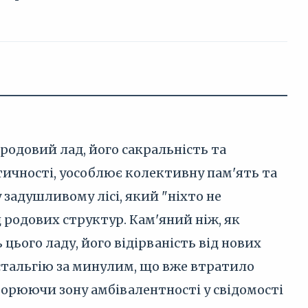
родовий лад, його сакральність та
нтичності, уособлює колективну пам'ять та
 задушливому лісі, який "ніхто не
 родових структур. Кам'яний ніж, як
цього ладу, його відірваність від нових
остальгію за минулим, що вже втратило
творюючи зону амбівалентності у свідомості