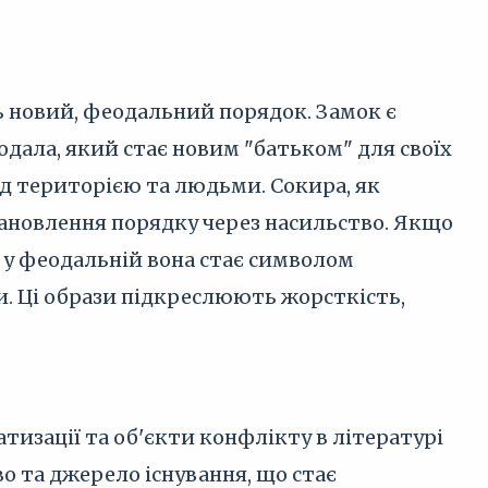
новий, феодальний порядок. Замок є
одала, який стає новим "батьком" для своїх
над територією та людьми. Сокира, як
становлення порядку через насильство. Якщо
 у феодальній вона стає символом
и. Ці образи підкреслюють жорсткість,
изації та об'єкти конфлікту в літературі
во та джерело існування, що стає