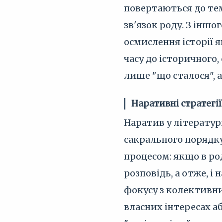
повертаються до те
зв'язок роду. З іншо
осмислення історії я
часу до історичного
лише "що сталося", а
Наративні стратегії
Наратив у літератур
сакрального порядку
процесом: якщо в ро
розповідь, а отже, і
фокусу з колективних
власних інтересах а