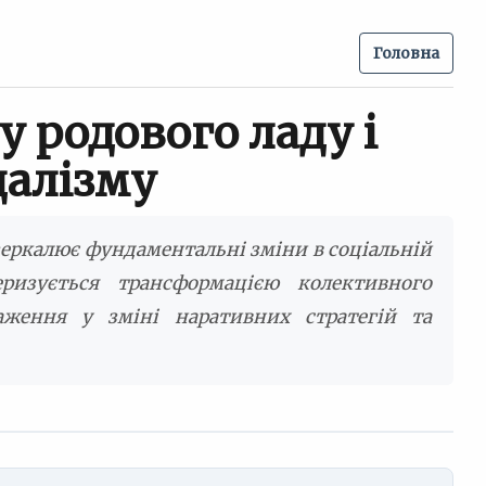
Головна
у родового ладу і
далізму
дзеркалює фундаментальні зміни в соціальній
еризується трансформацією колективного
аження у зміні наративних стратегій та