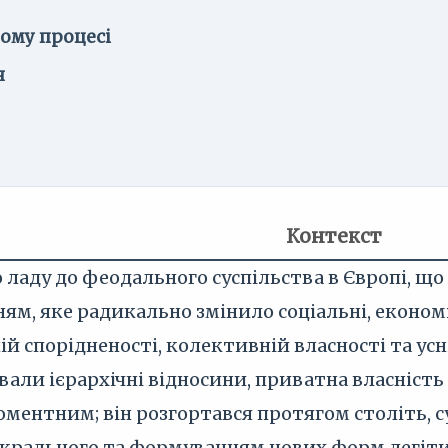
ному процесі
я
Контекст
 ладу до феодального суспільства в Європі, що 
м, яке радикально змінило соціальні, економі
ій спорідненості, колективній власності та усн
вали ієрархічні відносини, приватна власність 
оментним; він розгортався протягом століть,
рального та формуванням нових форм легітима