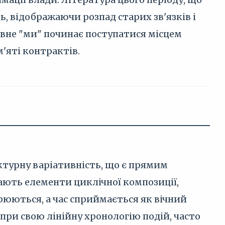
ь, відображаючи розпад старих зв'язків і
ивне "ми" починає поступатися місцем
'яті контрактів.
ктурну варіативність, що є прямим
гають елементи циклічної композиції,
орюються, а час сприймається як вічний
опри свою лінійну хронологію подій, часто