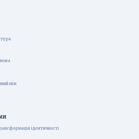
ктура
 мова
яний ніж
ми
трансформація ідентичності