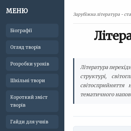
МЕНЮ
Зарубіжна література - ста
Біографії
Літер
Огляд творів
Розробки уроків
Література перехід
структурі, світо
Шкільні твори
світосприйняття 
тематичного напов
Короткий зміст
творів
Гайди для учнів