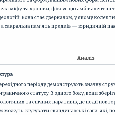
ежі міфу та хроніки, фіксує цю амбівалентніст
еологій. Вона стає дзеркалом, у якому колект
, а сакральна пам'ять предків — юридичній пам
Аналіз
ктура
ерехідного періоду демонструють значну стру
ограничного статусу. З одного боку, вони збері
ологічних та епічних наративів, де події повт
м можуть слугувати скандинавські саги, які, п