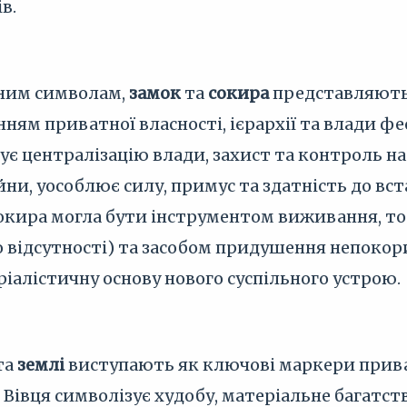
в.
чним символам,
замок
та
сокира
представляють 
ням приватної власності, ієрархії та влади фе
ізує централізацію влади, захист та контроль 
ійни, уособлює силу, примус та здатність до в
сокира могла бути інструментом виживання, то
о відсутності) та засобом придушення непокор
іалістичну основу нового суспільного устрою.
та
землі
виступають як ключові маркери приват
 Вівця символізує худобу, матеріальне багатст