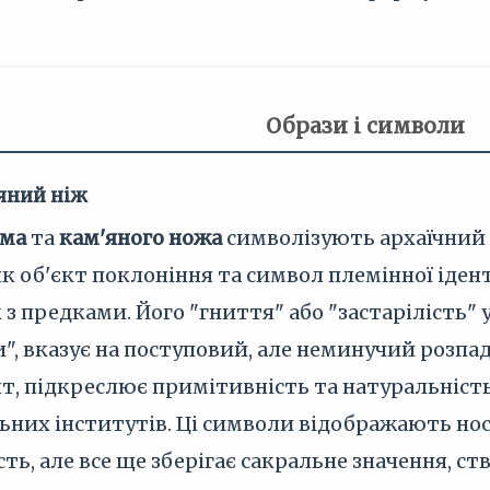
Образи і символи
'яний ніж
ема
та
кам'яного ножа
символізують архаїчний 
 як об'єкт поклоніння та символ племінної іде
з предками. Його "гниття" або "застарілість" у
", вказує на поступовий, але неминучий розпад
т, підкреслює примітивність та натуральність 
льних інститутів. Ці символи відображають н
ть, але все ще зберігає сакральне значення, с