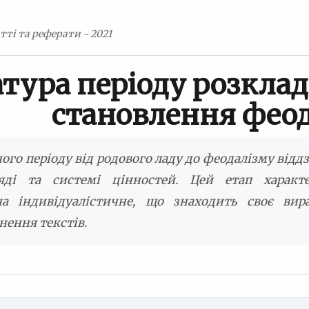
тті та реферати - 2021
атура періоду розклад
становлення фео
ного періоду від родового ладу до феодалізму від
гляді та системі цінностей. Цей етап характ
на індивідуалістичне, що знаходить своє вир
нення текстів.