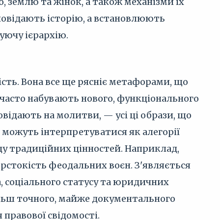
, землю та жінок, а також механізми їх
зповідають історію, а встановлюють
уючу ієрархію.
сть. Вона все ще рясніє метафорами, що
и часто набувають нового, функціонального
повідають на молитви, — усі ці образи, що
р можуть інтерпретуватися як алегорії
ду традиційних цінностей. Наприклад,
орстокість феодальних воєн. З'являється
а, соціального статусу та юридичних
більш точного, майже документального
 правової свідомості.