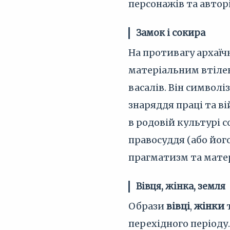
персонажів та авторі
Замок і сокира
На противагу архаї
матеріальним втілен
васалів. Він символ
знаряддя праці та в
в родовій культурі 
правосуддя (або йог
прагматизм та матер
Вівця, жінка, земля
Образи
вівці
,
жінки
перехідного періоду.