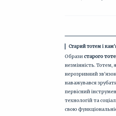
Старий тотем і кам
Образи
старого тот
незмінність. Тотем,
нерозривний зв'язок 
наважувався зрубати
первісний інструмен
технологій та соціа
свою функціональніс