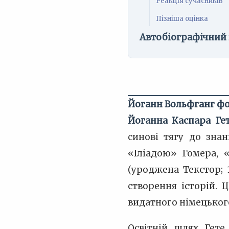
Реакція сучасників
Пізніша оцінка
Автобіографічний
Йоганн Вольфганг фо
Йоганна Каспара Ге
синові тягу до зна
«Іліадою» Гомера, 
(уроджена Текстор; 
створення історій. 
видатного німецьког
Освітній шлях Гете