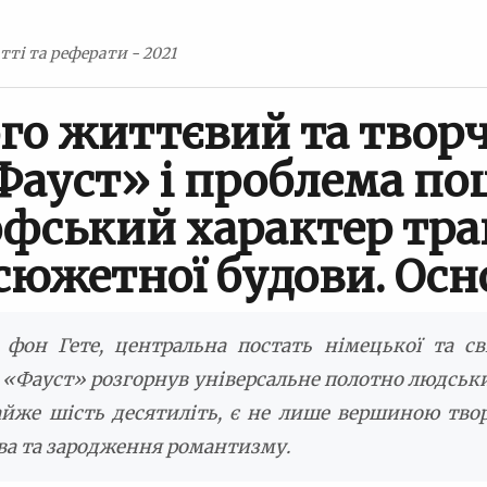
тті та реферати - 2021
ого життєвий та твор
Фауст» і проблема по
фський характер траг
сюжетної будови. Осн
фон Гете, центральна постать німецької та сві
«Фауст» розгорнув універсальне полотно людських
йже шість десятиліть, є не лише вершиною твор
ва та зародження романтизму.