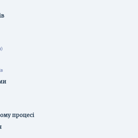
ів
н)
ів
ми
ному процесі
я