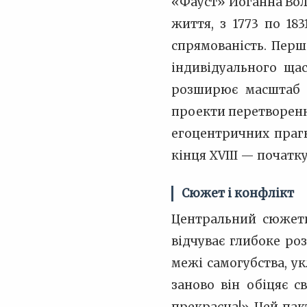
«Фауст» Йоганна Вол
життя, з 1773 по 18
спрямованість. Перш
індивідуального ща
розширює масштаб д
проекти перетворення
егоцентричних прагн
кінця XVIII — початку
Сюжет і конфлікт
Центральний сюжетн
відчуває глибоке ро
межі самогубства, у
заново він обіцяє с