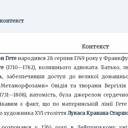
 контекст
Контекст
н Гете
народився 28 серпня 1749 року у Франкфу
те
(1710—1782), колишнього адвоката. Батько,
нь, забезпечивши доступ до великої домашньо
«Метаморфозами» Овідія та творами Вергілія 
1731—1808), натомість, була джерелом сердечн
Цікавим є факт, що по материнській лінії Гет
о художника XVI століття
Лукаса Кранаха Старш
 розпочався у 1765 році в Лейпцизькому уні