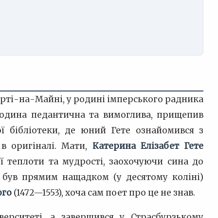
рті-на-Майні, у родині імперського радника
 людина педантична та вимоглива, прищепив
ї бібліотеки, де юний Гете ознайомився з
в оригіналі. Мати,
Катерина Елізабет Гете
ої теплоти та мудрості, заохочуючи сина до
е був прямим нащадком (у десятому коліні)
ого
(1472—1553), хоча сам поет про це не знав.
верситеті, а завершився у Страсбурзькому