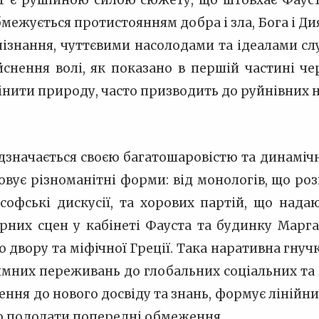
т є рушійною силою сюжету, що штовхає Фауст
межується протистоянням добра і зла, Бога і Ди
ізнання, чуттєвими насолодами та ідеалами слу
йснення волі, як показано в першій частині че
нити природу, часто призводить до руйнівних н
дзначається своєю багатошаровістю та динаміч
овує різноманітні форми: від монологів, що роз
офські дискусії, та хорових партій, що надаю
рних сцен у кабінеті Фауста та будинку Марга
о двору та міфічної Греції. Така наративна гну
тимних переживань до глобальних соціальних та
ння до нового досвіду та знань, формує лінійни
ю подолати попередні обмеження.