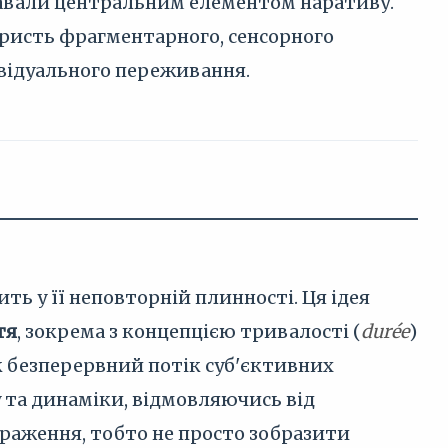
 ставали центральним елементом наративу.
користь фрагментарного, сенсорного
відуального переживання.
ть у її неповторній плинності. Ця ідея
тя
, зокрема з концепцією тривалості (
durée
)
 як безперервний потік суб'єктивних
 та динаміки, відмовляючись від
раження, тобто не просто зобразити