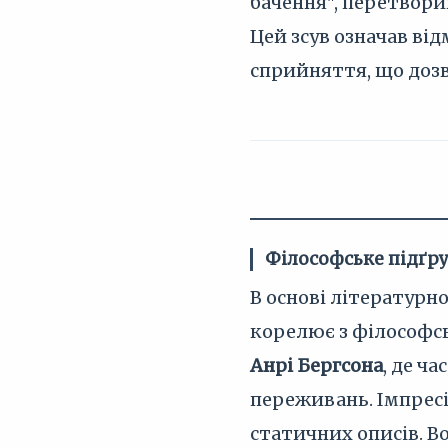
бачення", перетвори
Цей зсув означав ві
сприйняття, що дозв
Філософське підґр
В основі літературн
корелює з філософс
Анрі Бергсона
, де ч
переживань. Імпресі
статичних описів. В