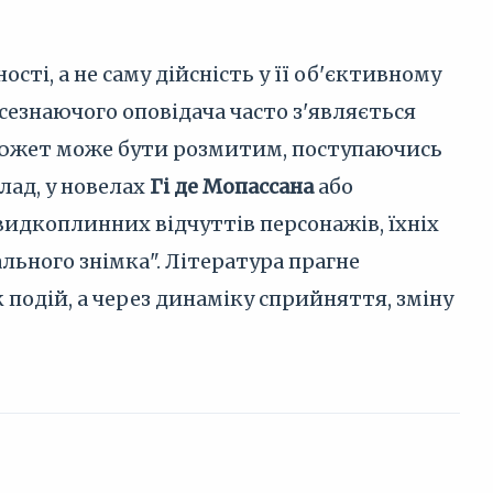
ті, а не саму дійсність у її об'єктивному
всезнаючого оповідача часто з'являється
 Сюжет може бути розмитим, поступаючись
лад, у новелах
Гі де Мопассана
або
видкоплинних відчуттів персонажів, їхніх
ьного знімка". Література прагне
подій, а через динаміку сприйняття, зміну