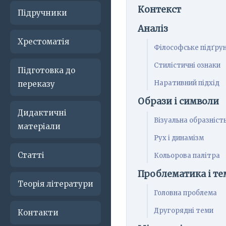
Контекст
Підручники
Аналіз
Хрестоматія
Філософське підґру
Стилістичні ознаки
Підготовка до
Наративний підхід
переказу
Образи і символи
Дидактичні
Візуальна образніст
матеріали
Рух і динамізм
Статті
Кольорова палітра
Проблематика і те
Теорія літератури
Головна проблема
Другорядні теми
Контакти