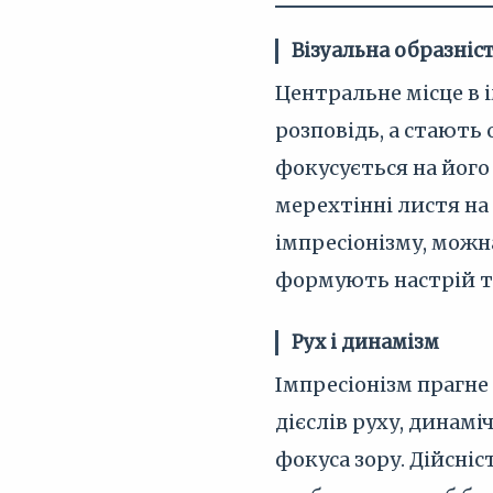
Візуальна образніс
Центральне місце в 
розповідь, а стають 
фокусується на його 
мерехтінні листя на 
імпресіонізму, можн
формують настрій т
Рух і динамізм
Імпресіонізм прагне 
дієслів руху, динам
фокуса зору. Дійсніс