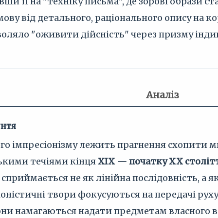
вши її на "техніку письма", де зорові образи
дмову від детального, раціонального опису на 
оляло "оживити дійсність" через призму інди
Аналіз
унтя
ого імпресіонізму лежить прагнення схопити ми
ькими течіями кінця
XIX — початку XX століт
ас сприймається не як лінійна послідовність, а
оністичні твори фокусуються на передачі руху
они намагаються надати предметам власного в