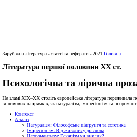
Зарубіжна література - статті та реферати - 2021
Головна
Література першої половини ХХ ст.
Психологічна та лірична проза
На зламі XIX–XX століть європейська література переживала пе
впливових напрямків, як натуралізм, імпресіонізм та неоромант
Контекст
Аналіз
Натуралізм: Філософське підґрунтя та естетика
Імпресіонізм: Від живопису до слова
Неоромантизм: Ескапізм чи виклик?