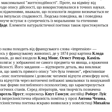
максимальної "життєподібності". Проте, на відміну від
етоди опису дійсності, що використовувалися в точних науках.
дослідженнями, вважали, що психологія людини визначається не
а імпульсах спадковості. Людська поведінка, як і поведінка
минуче вступає в суперечність із моральними та етичними
Доде
. Елементи натуралістичної поетики також простежуються
о назва походить від французького слова «impression» —
сь у французькому живописі, де у 1874 році картина
Клода
иків, до якої входили
Клод Моне
,
Огюст Ренуар
,
Каміль
полягає у зображенні не самого предмета чи явища, а враження
ійсності. Його завдання — відтворити деталь, яка викликає
ав, що замість прямого опису "ніч була темною", ефективніше
ь опис поетичнішим і дозволяє читачеві відчути атмосферу ночі.
 та відчуттів через витончені пейзажні замальовки та вишуканий
буває форми поглибленого психологізму, що характеризується
чних станів. Серед літераторів, чия творчість позначена
арсель Пруст
; норвежець
Кнут Гамсун
; англійці
Роберт Луїс
рі імпресіоністична образність помітна у прозі
Антона Чехова
,
ресіоністична поетика яскраво виявилася у новелістиці
Михайла