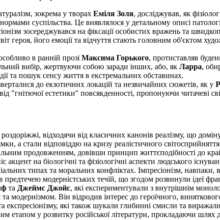
туралізм, зокрема у творах
Еміля Золя
, досліджував, як фізіол
нормами суспільства. Це виявлялося у детальному описі патологі
іонізм зосереджувався на фіксації особистих вражень та швидко
іт героя, його емоції та відчуття стають головним об'єктом худ
собливо в ранній прозі
Максима Горького
, протиставляв буден
альний вибір, жертвуючи собою заради інших, або, як
Ларра
, оби
 дії та пошук сенсу життя в екстремальних обставинах.
верталися до екзотичних локацій та незвичайних сюжетів, як у
Р
від "гнітючої естетики" повсякденності, пропонуючи читачеві св
роздоріжжі, відходячи від класичних канонів реалізму, що домін
рямки, а стали відповіддю на кризу реалістичного світосприйнят
кальним продовженням, довівши принцип життєподібності до крайн
іс акцент на біологічні та фізіологічні аспекти людського існува
ціальних типах та моральних конфліктах. Імпресіонізм, навпаки, 
 предтечею модерністських течій, що згодом розвинули ідеї фраг
лф
та
Джеймс Джойс
, які експериментували з внутрішнім монол
та модернізмом. Він відродив інтерес до героїчного, винятковог
 експресіонізму, які також шукали глибинні смисли та виражали 
 етапом у розвитку російської літератури, прокладаючи шлях до