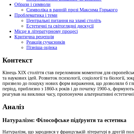
Образи і символи
Символіка в ранній прозі Максима Горького
Проблематика і теми
Центральні питання на зламі століть
Естетичні та світоглядні дискусії
Місце в літературному процесі
Критична рецепція
Реакція сучасників
Пізніша оцінка
Контекст
Кінець XIX століття став переломним моментом для європейсько
та наукових ідей. Розвиток психології, соціології та біології, з
призвело до пошуку нових форм вираження, що дозволяли б глиб
період, приблизно з 1860-х років і до початку 1900-х, формують
реагував на виклики часу, пропонуючи альтернативні естетичні
Аналіз
Натуралізм: Філософське підґрунтя та естетика
Натуралізм, що зародився у французькій літературі в другій по