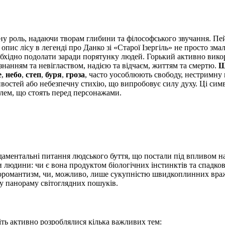
ну роль, надаючи творам глибини та філософського звучання. Пе
пис лісу в легенді про Данко зі «Старої Ізергіль» не просто зм
еобхідно подолати заради порятунку людей. Горький активно вико
нанням та невіглаством, надією та відчаєм, життям та смертю.
Ш
е
,
небо
,
степ
,
буря
,
гроза
, часто уособлюють свободу, нестримну 
востей або небезпечну стихію, що випробовує силу духу. Ці си
илем, що стоять перед персонажами.
ментальні питання людського буття, що постали під впливом нау
 людини: чи є вона продуктом біологічних інстинктів та спадков
еоромантизм, чи, можливо, лише сукупністю швидкоплинних враже
 панораму світоглядних пошуків.
ть активно розроблялися кілька важливих тем: