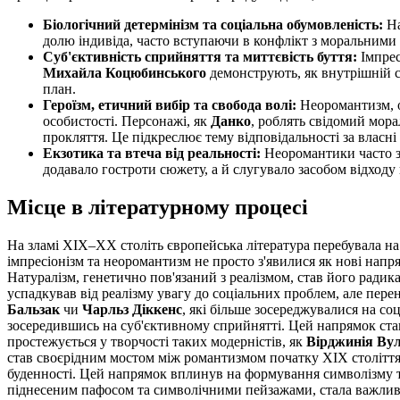
Біологічний детермінізм та соціальна обумовленість:
На
долю індивіда, часто вступаючи в конфлікт з моральними 
Суб'єктивність сприйняття та миттєвість буття:
Імпрес
Михайла Коцюбинського
демонструють, як внутрішній св
план.
Героїзм, етичний вибір та свобода волі:
Неоромантизм, о
особистості. Персонажі, як
Данко
, роблять свідомий мор
прокляття. Це підкреслює тему відповідальності за власні
Екзотика та втеча від реальності:
Неоромантики часто з
додавало гостроти сюжету, а й слугувало засобом відходу 
Місце в літературному процесі
На зламі XIX–XX століть європейська література перебувала на 
імпресіонізм та неоромантизм не просто з'явилися як нові нап
Натуралізм, генетично пов'язаний з реалізмом, став його ради
успадкував від реалізму увагу до соціальних проблем, але перен
Бальзак
чи
Чарльз Діккенс
, які більше зосереджувалися на со
зосередившись на суб'єктивному сприйнятті. Цей напрямок став
простежується у творчості таких модерністів, як
Вірджинія Ву
став своєрідним мостом між романтизмом початку XIX століття 
буденності. Цей напрямок вплинув на формування символізму та
піднесеним пафосом та символічними пейзажами, стала важливим