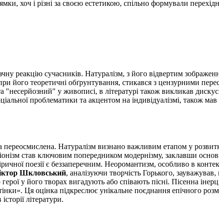
мки, хоч і різні за своєю естетикою, спільно формували перехід
ну реакцію сучасників. Натуралізм, з його відвертим зображення
опри його теоретичні обґрунтування, стикався з цензурними пере
 "несерйозний" у живописі, в літературі також викликав дискусії
ціальної проблематики та акцентом на індивідуалізмі, також мав 
ла переосмислена. Натуралізм визнано важливим етапом у розвитк
іонізм став ключовим попередником модернізму, заклавши основ
іричної поезії є беззаперечним. Неоромантизм, особливо в конте
іктор Шкловський
, аналізуючи творчість Горького, зауважував
герої у його творах вигадують або співають пісні. Пісенна інер
стінки». Ця оцінка підкреслює унікальне поєднання епічного розм
історії літератури.