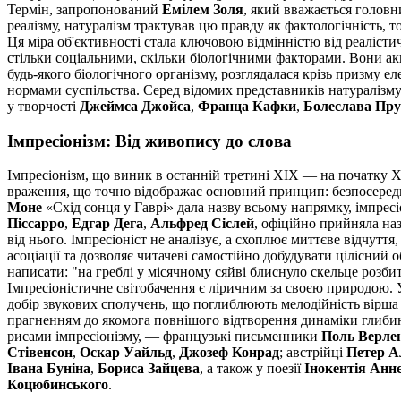
Термін, запропонований
Емілем Золя
, який вважається головн
реалізму, натуралізм трактував цю правду як фактологічність, т
Ця міра об'єктивності стала ключовою відмінністю від реаліст
стільки соціальними, скільки біологічними факторами. Вони акц
будь-якого біологічного організму, розглядалася крізь призму 
нормами суспільства. Серед відомих представників натураліз
у творчості
Джеймса Джойса
,
Франца Кафки
,
Болеслава Пру
Імпресіонізм: Від живопису до слова
Імпресіонізм, що виник в останній третині XIX — на початку X
враження, що точно відображає основний принцип: безпосередн
Моне
«Схід сонця у Гаврі» дала назву всьому напрямку, імпрес
Піссарро
,
Едгар Дега
,
Альфред Сіслей
, офіційно прийняла на
від нього. Імпресіоніст не аналізує, а схоплює миттєве відчут
асоціації та дозволяє читачеві самостійно добудувати цілісний 
написати: "на греблі у місячному сяйві блиснуло скельце розбит
Імпресіоністичне світобачення є ліричним за своєю природою. У
добір звукових сполучень, що поглиблюють мелодійність вірша 
прагненням до якомога повнішого відтворення динаміки глибин
рисами імпресіонізму, — французькі письменники
Поль Верле
Стівенсон
,
Оскар Уайльд
,
Джозеф Конрад
; австрійці
Петер А
Івана Буніна
,
Бориса Зайцева
, а також у поезії
Інокентія Анн
Коцюбинського
.