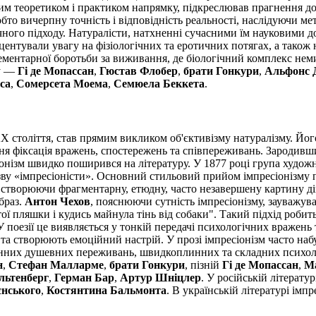
им теоретиком і практиком напрямку, підкреслював прагнення до 
обто вичерпну точність і відповідність реальності, наслідуючи м
ичного підходу. Натуралісти, натхненні сучасними їм науковими 
ентували увагу на фізіологічних та еротичних потягах, а також н
елементарної боротьби за виживання, де біологічний комплекс не
му —
Гі де Мопассан
,
Гюстав Флобер
,
брати Гонкури
,
Альфонс 
са
,
Сомерсета Моема
,
Семюела Беккета
.
X століття, став прямим викликом об'єктивізму натуралізму. Йог
я фіксація вражень, спостережень та співпереживань. Зародивши
іонізм швидко поширився на літературу. У 1877 році група художн
зву «імпресіоністи». Основний стильовий прийом імпресіонізму 
тя, створюючи фрагментарну, етюдну, часто незавершену картину д
образ.
Антон Чехов
, пояснюючи сутність імпресіонізму, зауважув
ої пляшки і кудись майнула тінь від собаки". Такий підхід робит
 поезії це виявляється у тонкій передачі психологічних вражень
та створюють емоційний настрій. У прозі імпресіонізм часто на
них душевних переживань, швидкоплинних та складних психологі
н
,
Стефан Малларме
,
брати Гонкури
, пізній
Гі де Мопассан
,
М
льтенберг
,
Герман Бар
,
Артур Шніцлер
. У російській літерату
єнського
,
Костянтина Бальмонта
. В українській літературі імп