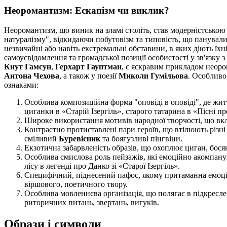
Неоромантизм: Ескапізм чи виклик?
Неоромантизм, що виник на зламі століть, став модерністською
натуралізму", відкидаючи побутовізм та типовість, що панувал
незвичайні або навіть екстремальні обставини, в яких діють їх
самоусвідомлення та громадської позиції особистості у зв'язку 
Кнут Гамсун
,
Герхарт Гауптман
, є яскравим прикладом неоро
Антона Чехова
, а також у поезії
Миколи Гумільова
. Особливо
ознаками:
Особлива композиційна форма "оповіді в оповіді", де жит
циганки в «Старій Ізергіль», старого татарина в «Пісні 
Широке використання мотивів народної творчості, що вклю
Контрастно протиставлені пари героїв, що втілюють різні с
сміливий
Буревісник
та боягузливі пінгвіни.
Екзотична забарвленість образів, що охоплює циган, босякі
Особлива смислова роль пейзажів, які емоційно акомпану
лісу в легенді про Данко зі «Старої Ізергіль».
Специфічний, піднесений пафос, якому притаманна емоційн
віршового, поетичного твору.
Особлива мовленнєва організація, що полягає в підкреслен
риторичних питань, звертань, вигуків.
Образи і символи