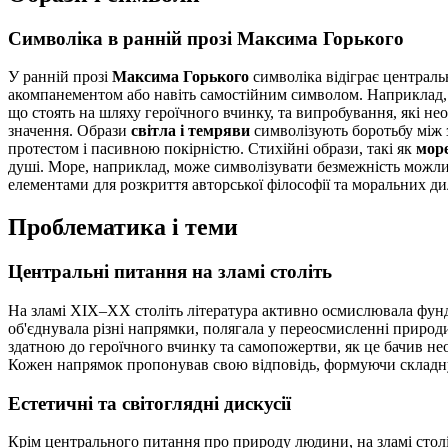
Символіка в ранній прозі Максима Горького
У ранній прозі
Максима Горького
символіка відіграє централь
акомпанементом або навіть самостійним символом. Наприклад, о
що стоять на шляху героїчного вчинку, та випробування, які н
значення. Образи
світла і темряви
символізують боротьбу між з
протестом і пасивною покірністю. Стихійні образи, такі як
мор
душі. Море, наприклад, може символізувати безмежність можли
елементами для розкриття авторської філософії та моральних д
Проблематика і теми
Центральні питання на зламі століть
На зламі XIX–XX століть література активно осмислювала фунда
об'єднувала різні напрямки, полягала у переосмисленні природи
здатною до героїчного вчинку та самопожертви, як це бачив н
Кожен напрямок пропонував свою відповідь, формуючи складну
Естетичні та світоглядні дискусії
Крім центрального питання про природу людини, на зламі столі