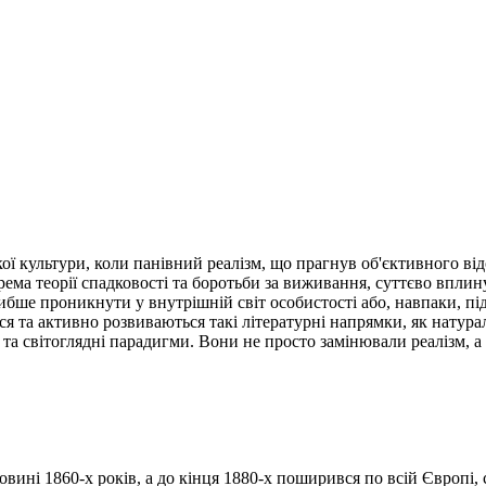
ї культури, коли панівний реалізм, що прагнув об'єктивного ві
окрема теорії спадковості та боротьби за виживання, суттєво вплин
ше проникнути у внутрішній світ особистості або, навпаки, підк
ся та активно розвиваються такі літературні напрямки, як натура
 та світоглядні парадигми. Вони не просто замінювали реалізм,
ловині 1860-х років, а до кінця 1880-х поширився по всій Європі,