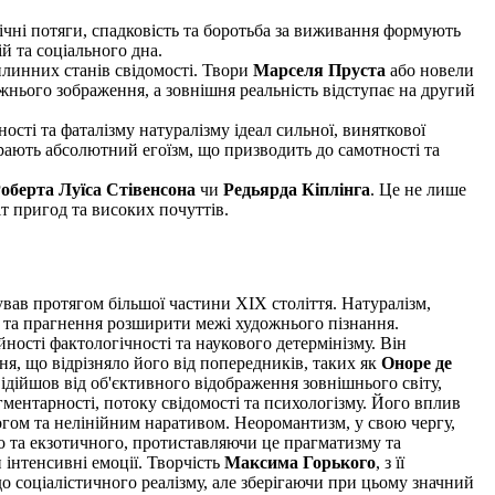
огічні потяги, спадковість та боротьба за виживання формують
й та соціального дна.
плинних станів свідомості. Твори
Марселя Пруста
або новели
ожнього зображення, а зовнішня реальність відступає на другий
ності та фаталізму натуралізму ідеал сильної, виняткової
рають абсолютний егоїзм, що призводить до самотності та
оберта Луїса Стівенсона
чи
Редьярда Кіплінга
. Це не лише
іт пригод та високих почуттів.
ував протягом більшої частини XIX століття. Натуралізм,
тя та прагнення розширити межі художнього пізнання.
ості фактологічності та наукового детермінізму. Він
ння, що відрізняло його від попередників, таких як
Оноре де
відійшов від об'єктивного відображення зовнішнього світу,
ментарності, потоку свідомості та психологізму. Його вплив
огом та нелінійним наративом. Неоромантизм, у свою чергу,
о та екзотичного, протиставляючи це прагматизму та
інтенсивні емоції. Творчість
Максима Горького
, з її
 соціалістичного реалізму, але зберігаючи при цьому значний