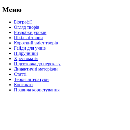
Меню
Біографії
Огляд творів
Розробки уроків
Шкільні твори
Короткий зміст творів
Гайди для учнів
Підручники
Хрестоматія
Підготовка до переказу
Дидактичні матеріали
Статті
Теорія літератури
Контакти
Правила користування