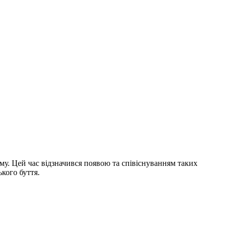
му. Цей час відзначився появою та співіснуванням таких
кого буття.