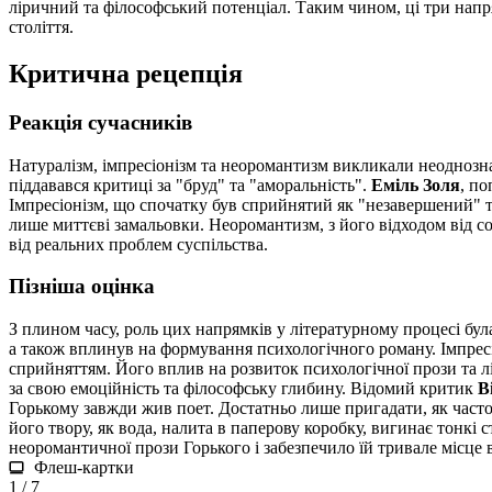
ліричний та філософський потенціал. Таким чином, ці три напря
століття.
Критична рецепція
Реакція сучасників
Натуралізм, імпресіонізм та неоромантизм викликали неоднознач
піддавався критиці за "бруд" та "аморальність".
Еміль Золя
, п
Імпресіонізм, що спочатку був сприйнятий як "незавершений" та
лише миттєві замальовки. Неоромантизм, з його відходом від со
від реальних проблем суспільства.
Пізніша оцінка
З плином часу, роль цих напрямків у літературному процесі бу
а також вплинув на формування психологічного роману. Імпрес
сприйняттям. Його вплив на розвиток психологічної прози та л
за свою емоційність та філософську глибину. Відомий критик
В
Горькому завжди жив поет. Достатньо лише пригадати, як часто 
його твору, як вода, налита в паперову коробку, вигинає тонкі 
неоромантичної прози Горького і забезпечило їй тривале місце в 
Флеш-картки
1 / 7