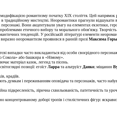
 модифікацією романтизму початку XIX століття. Цей напрямок рі
и в традиційному мистецтві. Неоромантики прагнули відшукати в 
ні персонажі. Вони акцентували увагу на елементах екзотики, гер
з проблемами етичного вибору та морального обов'язку. Творчість
мантичних тенденцій. У російській літературі елементи неором
 виразно неоромантизм проявився в ранній прозі
Максима Горь
тєві випадки часто викладаються від особи своєрідного персонаж
про Сокола» або башкира в «Німому».
чає матеріал казок, легенд та пісень.
вітоглядні позиції: егоїст
Ларра
та альтруїст
Данко
; міщанин
В
в, крадіїв.
ють думкам і переживанням оповідача та персонажів, часто набу
а підкресленість, лірична схвильованість, патетичність та уроч
о концентрованому доборі тропів і стилістичних фігур: яскравих 