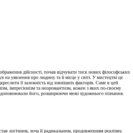
дображення дійсності, почав відчувати тиск нових філософських
ув на уявлення про людину та її місце у світі. У мистецтві це
реслити її залежність від зовнішніх факторів. Саме в цей
лізм, імпресіонізм та неоромантизм, кожен з яких по-своєму
 а доповнювали його, розширюючи межі художнього пізнання.
 став логічним, хоча й радикальним, продовженням реалізму.