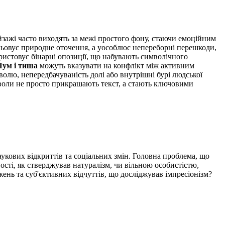
йзажі часто виходять за межі простого фону, стаючи емоційним
альовує природне оточення, а уособлює непереборні перешкоди,
ристовує бінарні опозиції, що набувають символічного
ум і тиша
можуть вказувати на конфлікт між активним
волю, непередбачуваність долі або внутрішні бурі людської
мволи не просто прикрашають текст, а стають ключовими
кових відкриттів та соціальних змін. Головна проблема, що
ості, як стверджував натуралізм, чи вільною особистістю,
нь та суб'єктивних відчуттів, що досліджував імпресіонізм?