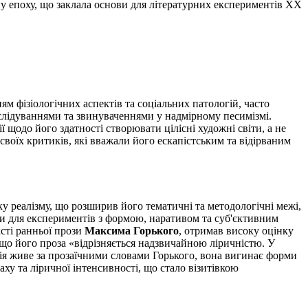
ну епоху, що заклала основи для літературних експериментів XX
м фізіологічних аспектів та соціальних патологій, часто
слідуваннями та звинуваченнями у надмірному песимізмі.
 щодо його здатності створювати цілісні художні світи, а не
своїх критиків, які вважали його ескапістським та відірваним
у реалізму, що розширив його тематичні та методологічні межі,
и для експериментів з формою, наративом та суб'єктивним
ксті ранньої прози
Максима Горького
, отримав високу оцінку
, що його проза «відрізняється надзвичайною ліричністю. У
ція живе за прозаїчними словами Горького, вона вигинає форми
аху та ліричної інтенсивності, що стало візитівкою