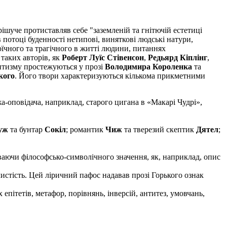
шуче протиставляв себе "заземленій та гнітючій естетиці
потоці буденності нетипові, виняткові людські натури,
оїчного та трагічного в житті людини, питаннях
 таких авторів, як
Роберт Луїс Стівенсон
,
Редьярд Кіплінг
,
антизму простежуються у прозі
Володимира Короленка
та
кого
. Його твори характеризуються кількома прикметними
а-оповідача, наприклад, старого цигана в «Макарі Чудрі»,
уж
та бунтар
Сокіл
; романтик
Чиж
та тверезий скептик
Дятел
;
ваючи філософсько-символічного значення, як, наприклад, опис
истість. Цей ліричний пафос надавав прозі Горького ознак
епітетів, метафор, порівнянь, інверсій, антитез, умовчань,