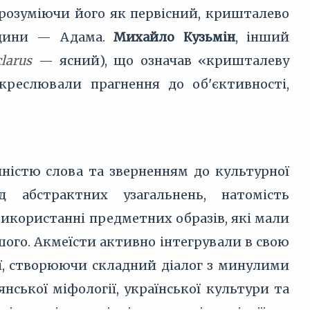
 розуміючи його як первісний, кришталево
юдини — Адама.
Михайло Кузьмін
, інший
clarus
— ясний), що означав «кришталеву
дкреслювали прагнення до об'єктивності,
чністю слова та зверненням до культурної
 абстрактних узагальнень, натомість
використанні предметних образів, які мали
шого. Акмеїсти активно інтегрували в свою
ції, створюючи складний діалог з минулими
нської міфології, української культури та