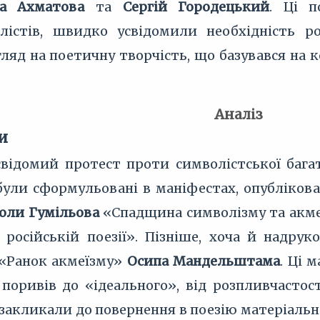
а Ахматова
та
Сергій Городецький
. Ці п
лістів, швидко усвідомили необхідність р
яд на поетичну творчість, що базувався на к
Аналіз
и
відомий протест проти символістської багат
були сформульовані в маніфестах, опубліков
оли Гумільова
«Спадщина символізму та акме
 російській поезії». Пізніше, хоча й надру
«Ранок акмеїзму»
Осипа Мандельштама
. Ці 
 поривів до «ідеального», від розпливчастос
закликали до повернення в поезію матеріально