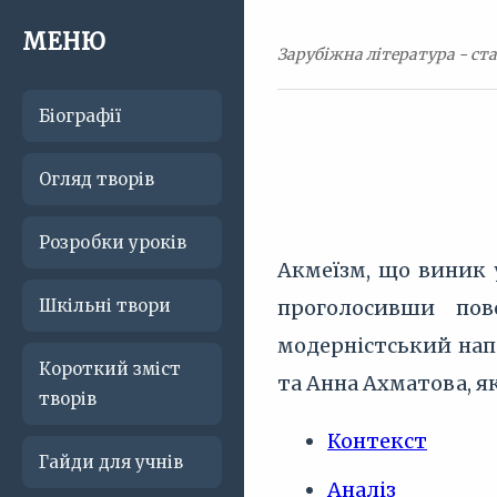
МЕНЮ
Зарубіжна література - ста
Біографії
Огляд творів
Розробки уроків
Акмеїзм, що виник у
Шкільні твори
проголосивши пов
модерністський нап
Короткий зміст
та Анна Ахматова, я
творів
Контекст
Гайди для учнів
Аналіз