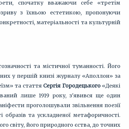
оети, спочатку вважаючи себе «третім
озриву з їхньою естетикою, пропонуючи
онкретності, матеріальності та культурній
означності та містичної туманності. Його
аних у першій книзі журналу «Аполлон» за
їзм» та стаття
Сергія Городецького
«Деякі
кований лише 1919 року, з'явився ще один
маніфести проголошували звільнення поезії
ті образів та ускладненої метафоричності.
го світу, його природного єства, до точних