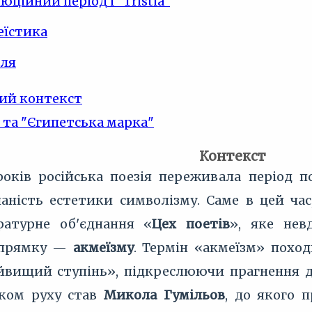
ційний період і "Tristia"
еїстика
оля
ий контекст
 та "Єгипетська марка"
Контекст
років російська поезія переживала період
аність естетики символізму. Саме в цей час
ратурне об'єднання «
Цех поетів
», яке нев
апрямку —
акмеїзму
. Термін «акмеїзм» похо
вищий ступінь», підкреслюючи прагнення до 
ком руху став
Микола Гумільов
, до якого 