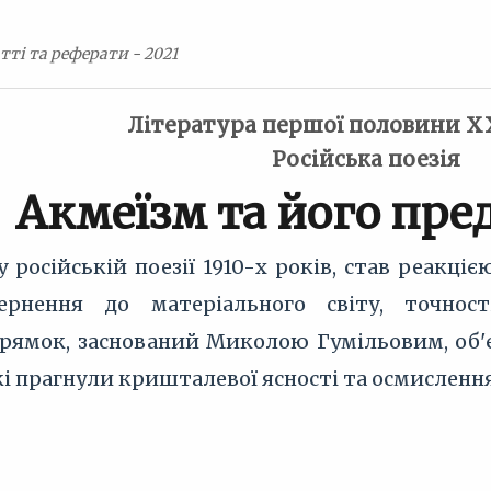
тті та реферати - 2021
Література першої половини Х
Російська поезія
Акмеїзм та його пр
 російській поезії 1910-х років, став реакці
ернення до матеріального світу, точност
рямок, заснований Миколою Гумільовим, об'
кі прагнули кришталевої ясності та осмислення