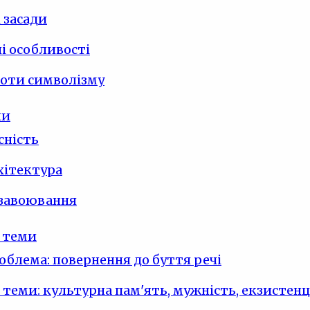
 засади
і особливості
оти символізму
ли
сність
рхітектура
 завоювання
 теми
облема: повернення до буття речі
 теми: культурна пам'ять, мужність, екзистенц