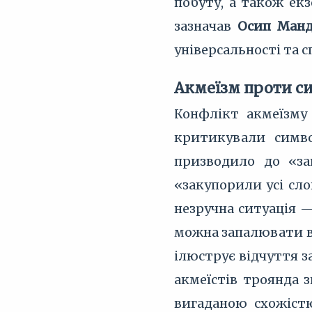
побуту, а також екз
зазначав
Осип Ман
універсальності та 
Акмеїзм проти с
Конфлікт акмеїзму
критикували симво
призводило до «за
«закупорили усі сло
незручна ситуація — 
можна запалювати во
ілюструє відчуття з
акмеїстів троянда з
вигаданою схожіст