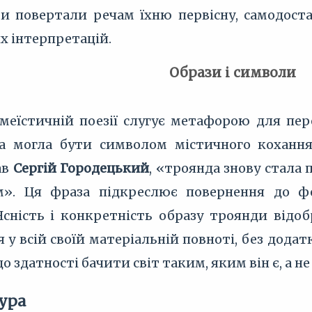
сти повертали речам їхню первісну, самодост
х інтерпретацій.
Образи і символи
меїстичній поезії слугує метафорою для пер
а могла бути символом містичного кохання,
ав
Сергій Городецький
, «троянда знову стала 
м». Ця фраза підкреслює повернення до фе
 Ясність і конкретність образу троянди від
 у всій своїй матеріальній повноті, без додат
до здатності бачити світ таким, яким він є, а н
тура