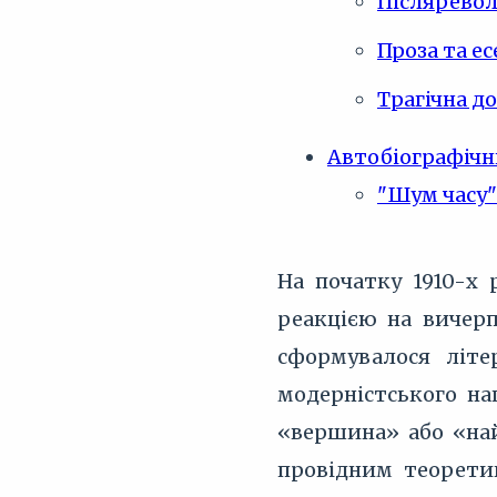
Післяреволю
Проза та ес
Трагічна д
Автобіографічн
"Шум часу"
На початку 1910-х 
реакцією на вичерп
сформувалося літе
модерністського н
«вершина» або «най
провідним теорети