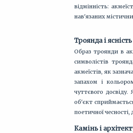
відмінність: акмеї
нав'язаних містични
Троянда і ясність
Образ троянди в ак
символістів троянд
акмеїстів, як зазнач
запахом і кольоро
чуттєвого досвіду.
об'єкт сприймається
поетичної чесності, 
Камінь і архітек