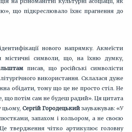
я на різноманітні культурні асоціації, як
ою», що підкреслювало їхнє прагнення до
дентифікації нового напрямку. Акмеїсти
 містичні символи, що, на їхню думку,
ельштам
писав, що російські символісти
 літургічного використання. Склалася дуже
ожна обідати, тому що це не просто стіл. Не
, що потім сам не будеш радий». Ця цитата
у цьому,
Сергій Городецький
зауважував: «У
елюстками, запахом і кольором, а не своєю
Це твердження чітко артикулює головну