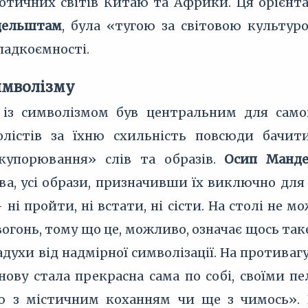
отичних світів Китаю та Африки. Ця орієнтаці
дельштам
, була «тугою за світовою культур
спадкоємності.
имволізму
 із символізмом був центральним для самоі
лістів за їхню схильність повсюди бачити
купорювання» слів та образів.
Осип Манд
ва, усі образи, призначивши їх виключно для
ні пройти, ні встати, ні сісти. На столі не м
гонь, тому що це, можливо, означає щось таке
адухи від надмірної символізації. На противаг
нову стала прекрасна сама по собі, своїми п
ю з містичним коханням чи ще з чимось». 