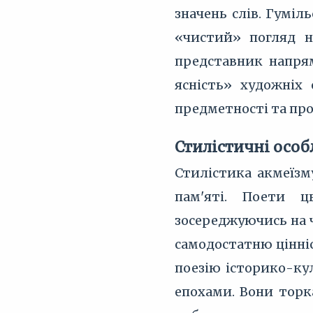
значень слів. Гумі
«чистий» погляд 
представник напря
ясність» художніх 
предметності та про
Стилістичні особ
Стилістика акмеїзм
пам'яті. Поети ц
зосереджуючись на ч
самодостатню цінніс
поезію історико-кул
епохами. Вони торка