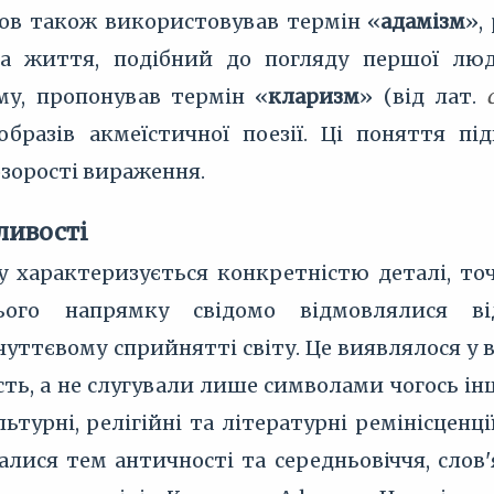
льов також використовував термін «
адамізм
»,
на життя, подібний до погляду першої л
му, пропонував термін «
кларизм
» (від лат.
образів акмеїстичної поезії. Ці поняття пі
зорості вираження.
ливості
у характеризується конкретністю деталі, то
ього напрямку свідомо відмовлялися від
уттєвому сприйнятті світу. Це виявлялося у 
ть, а не слугували лише символами чогось ін
ьтурні, релігійні та літературні ремінісцен
лися тем античності та середньовіччя, слов'я