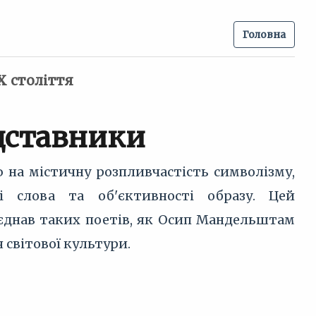
Головна
Х століття
едставники
єю на містичну розпливчастість символізму,
і слова та об'єктивності образу. Цей
єднав таких поетів, як Осип Мандельштам
 світової культури.