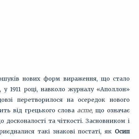
 пошуків нових форм вираження, що стало
, у 1911 році, навколо журналу «Аполлон»
довзі перетворилося на осередок нового
дить від грецького слова
acme
, що означає
досконалості та чіткості. Засновником і
приєдналися такі знакові постаті, як
Осип