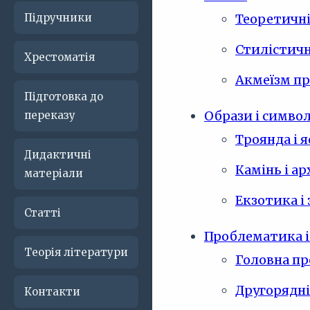
Підручники
Теоретичні
Стилістичн
Хрестоматія
Акмеїзм пр
Підготовка до
Образи і симво
переказу
Троянда і я
Дидактичні
Камінь і а
матеріали
Екзотика і
Статті
Проблематика і
Теорія літератури
Головна пр
Другорядні
Контакти