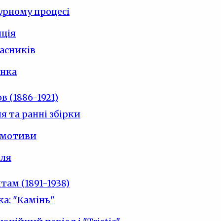
урному процесі
ція
часників
інка
 (1886-1921)
 та ранні збірки
 мотиви
оля
ам (1891-1938)
ка: "Камінь"