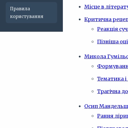
Місце в літерат
Правила
користування
Критична рецеп
Реакція су
Пізніша оц
Микола Гумільов
Формування
Тематика і
Трагічна д
Осип Мандельшт
Рання ліри