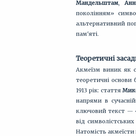
Мандельштам
,
Анн
поколінням» симво
альтернативний погл
пам'яті.
Теоретичні засад
Акмеїзм виник як с
теоретичні основи 
1913 рік: стаття
Мик
напрями в сучасній
ключовий текст — 
від символістських
Натомість акмеїсти 