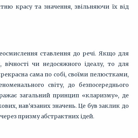
атню красу та значення, звільняючи їх від
еосмислення ставлення до речі. Якщо для
 вічності чи недосяжного ідеалу, то для
прекрасна сама по собі, своїми пелюстками,
номенального світу, до безпосереднього
ображає загальний принцип «кларизму», де
кових, нав'язаних значень. Це був заклик до
е через призму абстрактних ідей.