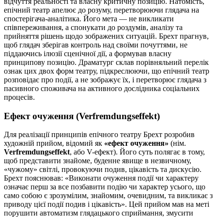
відчуття реальності та власну критичну позицію. Натомість,
епічний театр апелює до розуму, перетворюючи глядача на
спостерігача-аналітика. Його мета — не викликати
співпереживання, а спонукати до роздумів, аналізу та
прийняття рішень щодо зображених ситуацій. Брехт прагнув,
щоб глядач зберігав контроль над своїми почуттями, не
піддаючись ілюзії сценічної дії, а формував власну
принципову позицію. Драматург склав порівняльний перелік
ознак цих двох форм театру, підкреслюючи, що епічний театр
розповідає про події, а не зображує їх, і перетворює глядача з
пасивного споживача на активного дослідника соціальних
процесів.
Ефект очуження (Verfremdungseffekt)
Для реалізації принципів епічного театру Брехт розробив
художній прийом, відомий як
«ефект очуження»
(нім.
Verfremdungseffekt
, або V-ефект). Його суть полягає в тому,
щоб представити знайоме, буденне явище в незвичному,
«чужому» світлі, провокуючи подив, цікавість та дискусію.
Брехт пояснював: «Виконати очуження події чи характеру
означає перш за все позбавити подію чи характер усього, що
само собою є зрозумілим, знайомим, очевидним, та викликає з
приводу цієї події подив і цікавість». Цей прийом мав на меті
порушити автоматизм глядацького сприймання, змусити