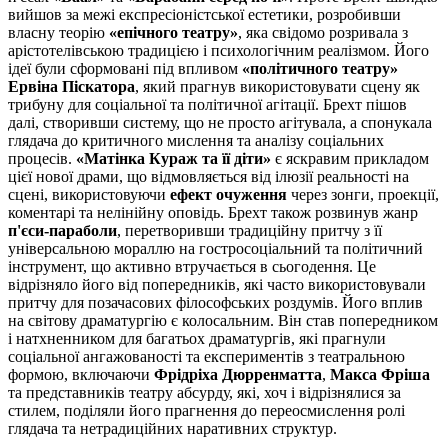
вийшов за межі експресіоністської естетики, розробивши
власну теорію
«епічного театру»
, яка свідомо розривала з
арістотелівською традицією і психологічним реалізмом. Його
ідеї були сформовані під впливом
«політичного театру»
Ервіна Піскатора
, який прагнув використовувати сцену як
трибуну для соціальної та політичної агітації. Брехт пішов
далі, створивши систему, що не просто агітувала, а спонукала
глядача до критичного мислення та аналізу соціальних
процесів.
«Матінка Кураж та її діти»
є яскравим прикладом
цієї нової драми, що відмовляється від ілюзії реальності на
сцені, використовуючи
ефект очуження
через зонги, проекції,
коментарі та нелінійну оповідь. Брехт також розвинув жанр
п'єси-параболи
, перетворивши традиційну притчу з її
універсальною мораллю на гостросоціальний та політичний
інструмент, що активно втручається в сьогодення. Це
відрізняло його від попередників, які часто використовували
притчу для позачасових філософських роздумів. Його вплив
на світову драматургію є колосальним. Він став попередником
і натхненником для багатьох драматургів, які прагнули
соціальної ангажованості та експериментів з театральною
формою, включаючи
Фрідріха Дюрренматта
,
Макса Фріша
та представників театру абсурду, які, хоч і відрізнялися за
стилем, поділяли його прагнення до переосмислення ролі
глядача та нетрадиційних наративних структур.