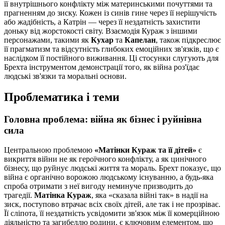
її внутрішнього конфлікту між материнськими почуттями та
прагненням до зиску. Кожен із синів гине через її нерішучість
або жадібність, а Катрін — через її нездатність захистити
доньку від жорстокості світу. Взаємодія Кураж з іншими
персонажами, такими як
Кухар
та
Капелан
, також підкреслює
її прагматизм та відсутність глибоких емоційних зв'язків, що є
наслідком її постійного виживання. Ці стосунки слугують для
Брехта інструментом демонстрації того, як війна роз'їдає
людські зв'язки та моральні основи.
Проблематика і теми
Головна проблема: війна як бізнес і руйнівна
сила
Центральною проблемою
«Матінки Кураж та її дітей»
є
викриття війни не як героїчного конфлікту, а як цинічного
бізнесу, що руйнує людські життя та мораль. Брехт показує, що
війна є органічно ворожою людському існуванню, а будь-яка
спроба отримати з неї вигоду неминуче призводить до
трагедії.
Матінка Кураж
, яка «сказала війні так» в надії на
зиск, поступово втрачає всіх своїх дітей, але так і не прозріває.
Її сліпота, її нездатність усвідомити зв'язок між її комерційною
діяльністю та загибеллю родини, є ключовим елементом, що