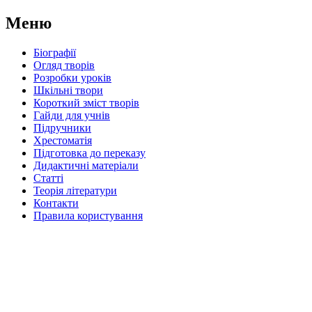
Меню
Біографії
Огляд творів
Розробки уроків
Шкільні твори
Короткий зміст творів
Гайди для учнів
Підручники
Хрестоматія
Підготовка до переказу
Дидактичні матеріали
Статті
Теорія літератури
Контакти
Правила користування