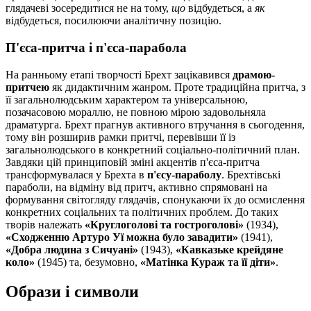
глядачеві зосередитися не на тому,
що
відбудеться, а
як
відбудеться, посилюючи аналітичну позицію.
П'єса-притча і п'єса-парабола
На ранньому етапі творчості Брехт зацікавився
драмою-
притчею
як дидактичним жанром. Проте традиційна притча, з
її загальнолюдським характером та універсальною,
позачасовою мораллю, не повною мірою задовольняла
драматурга. Брехт прагнув активного втручання в сьогодення,
тому він розширив рамки притчі, перевівши її із
загальнолюдського в конкретний соціально-політичний план.
Завдяки цій принциповій зміні акцентів п'єса-притча
трансформувалася у Брехта в
п'єсу-параболу
. Брехтівські
параболи, на відміну від притч, активно спрямовані на
формування світогляду глядачів, спонукаючи їх до осмислення
конкретних соціальних та політичних проблем. До таких
творів належать
«Круглоголові та гостроголові»
(1934),
«Сходженню Артуро Уї можна було завадити»
(1941),
«Добра людина з Сичуані»
(1943),
«Кавказьке крейдяне
коло»
(1945) та, безумовно,
«Матінка Кураж та її діти»
.
Образи і символи