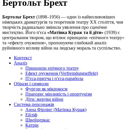
Бертольт Брехт
Бертольт Брехт
(1898–1956) — один із найвпливовіших
німецьких драматургів та теоретиків театру XX століття, чия
творчість радикально змінила уявлення про сценічне
мистецтво. Його п'єса
«Матінка Кураж та її діти»
(1939) є
центральним твором, що втілює принципи «епічного театру»
та «ефекту очуження», пропонуючи глибокий аналіз
руйнівного впливу війни на людську мораль та суспільство.
Контекст
Аналіз
Принципи епічного театру
Ефект очуження (Verfremdungseffekt)
П'єса-притча і п'єса-парабола
Образи і символи
Фургон як мікрокосм
Прапори: мінливість і опортунізм
Діти: жертви війни
Система персонажів
Анна Фірлінг (Матінка Кураж)
Ейліф
Швейцеркас
Катрін