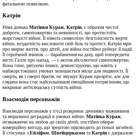
фатальною помилкою.
Катрін
Німа донька
Матінки Кураж
,
Катрін
, є образом чистої
доброти, самопожертви та невинності, що протистоїть
жорстокості війни. Її німота символізує безголосність жертв
війни, нездатність висловити свій біль та протест. Катрін мріє
про мирне життя, про дітей, але війна постійно руйнує її надії.
Її героїчний вчинок — барабанення на даху, щоб попередити
місто Галле про напад, — є актом абсолютної самопожертви.
Вона гине, рятуючи інших, демонструючи, що навіть у
найжорстокіших умовах залишається місце для людяності. Її
смерть, як і смерті братів, не змушує Кураж прозріти, але для
глядача вона стає найсильнішим емоційним потрясінням, що
викриває антилюдську сутність війни.
Взаємодія персонажів
Взаємодія персонажів у п'єсі розкриває динаміку виживання
та моральної деградації в умовах війни.
Матінка Кураж
,
незважаючи на любов до своїх дітей, постійно обирає
комерційну вигоду, що зрештою призводить до їхньої загибелі.
Її стосунки з
Ейліфом
,
Швейцеркасом
та
Катрін
є дзеркалом