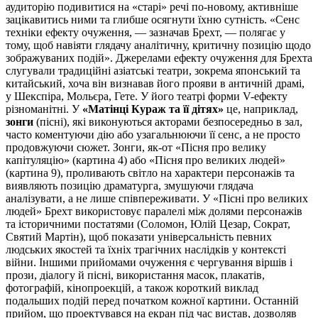
аудиторію подивитися на «старі» речі по-новому, активніше
зацікавитись ними та глибше осягнути їхню сутність. «Сенс
техніки ефекту очуження, — зазначав Брехт, — полягає у
тому, щоб навіяти глядачу аналітичну, критичну позицію щодо
зображуваних подій». Джерелами ефекту очуження для Брехта
слугували традиційні азіатські театри, зокрема японський та
китайський, хоча він визнавав його прояви в античній драмі,
у Шекспіра, Мольєра, Гете. У його театрі форми V-ефекту
різноманітні. У
«Матінці Кураж та її дітях»
це, наприклад,
зонги
(пісні), які виконуються акторами безпосередньо в зал,
часто коментуючи дію або узагальнюючи її сенс, а не просто
продовжуючи сюжет. Зонги, як-от «Пісня про велику
капітуляцію» (картина 4) або «Пісня про великих людей»
(картина 9), проливають світло на характери персонажів та
виявляють позицію драматурга, змушуючи глядача
аналізувати, а не лише співпереживати. У «Пісні про великих
людей» Брехт використовує паралелі між долями персонажів
та історичними постатями (Соломон, Юлій Цезар, Сократ,
Святий Мартін), щоб показати універсальність певних
людських якостей та їхніх трагічних наслідків у контексті
війни. Іншими прийомами очуження є чергування віршів і
прози, діалогу й пісні, використання масок, плакатів,
фотографій, кінопроекцій, а також короткий виклад
подальших подій перед початком кожної картини. Останній
прийом, що проектувався на екран під час вистав, дозволяв