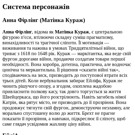
Система персонажів
Анна Фірлінг (Матінка Кураж)
Анна Фірлінг
, відома як
Матінка Кураж
, є центральною
фігурою п'єси, втілюючи складну суміш прагматизму,
винахідливості та трагічної сліпоти. Її мотивація —
виживання та нажива в умовах Тридцятилітньої війни, що
триває з 1618 по 1648 рік. Кураж — маркітантка, яка веде свій
фургон дорогами війни, продаючи солдатам товари першої
необхідності. Вона хоробра, дотепна, практична, але водночас
цинічна та меркантильна. Її рішення «сказати війні так»,
сподіваючись на зиск, призводить до поступової втрати всіх
трьох дітей. Коли вербувальник забирає Ейліфа, Кураж не
чинить рішучого опору, а згодом, охоплена жадобою
привласнити полкову касу, так довго торгується за життя
Швейцеркаса, що його розстрілюють. Навіть загибель німої
Катрін, яка рятує місто, не призводить до її прозріння. Вона
продовжує тягнути свій фургон, демонструючи незламну, але
морально спустошену волю до життя. Брехт не прагне
показати її прозріння, а навпаки, підкреслює її сліпоту, щоб
саме глядач усвідомив жахливу ціну війни.