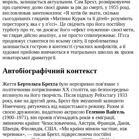
мораль, залишається актуальним. Сам Брехт, розмірковуючи
про сценічну долю своєї драми за рік до смерті, у 1955 році,
висловлював занепокоєння: «Я хотів би знати, скільки
сьогоднішніх глядачів «Матінки Кураж та її дітей» розуміють
пересторогу, яка є у п'єсі». Це свідчить про його постійну
турботу про те, чи досягає його «ефект очуження» своєї мети,
чи глядач дійсно аналізує, а не просто співпереживає. П'єса
продовжує ставитися по всьому світу, її проблематика
залишається гострою в контексті сучасних конфліктів, а її
художні прийоми вивчаються в театральних школах як зразок
новаторської драматургії.
Автобіографічний контекст
Життя
Бертольта Брехта
було нерозривно пов'язане з
політичними потрясіннями XX століття, що безпосередньо
вплинуло на його творчість. Після підпалу Рейхстагу 1933
року, вже на другий день, Брехт був змушений залишити
Німеччину, рятуючись від нацистського режиму. Разом зі
своєю дружиною, видатною актрисою
Геленою Вайгель
(1900–1971), він провів п'ятнадцять років в еміграції,
змінюючи країни: Чехословаччина, Австрія, Франція, Данія,
Швеція, Фінляндія, США. «Ми країни міняли частіше, ніж
черевики», — писав Брехт, підкреслюючи постійні