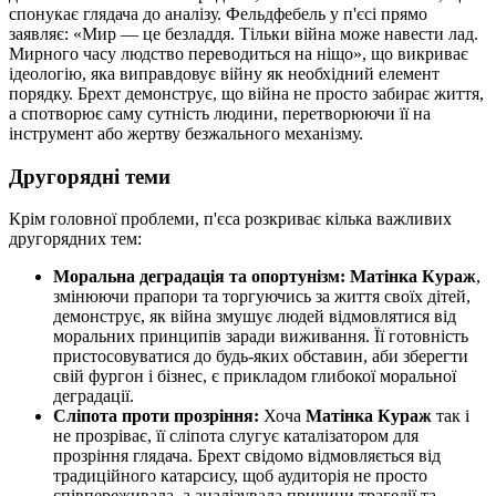
спонукає глядача до аналізу. Фельдфебель у п'єсі прямо
заявляє: «Мир — це безладдя. Тільки війна може навести лад.
Мирного часу людство переводиться на ніщо», що викриває
ідеологію, яка виправдовує війну як необхідний елемент
порядку. Брехт демонструє, що війна не просто забирає життя,
а спотворює саму сутність людини, перетворюючи її на
інструмент або жертву безжального механізму.
Другорядні теми
Крім головної проблеми, п'єса розкриває кілька важливих
другорядних тем:
Моральна деградація та опортунізм:
Матінка Кураж
,
змінюючи прапори та торгуючись за життя своїх дітей,
демонструє, як війна змушує людей відмовлятися від
моральних принципів заради виживання. Її готовність
пристосовуватися до будь-яких обставин, аби зберегти
свій фургон і бізнес, є прикладом глибокої моральної
деградації.
Сліпота проти прозріння:
Хоча
Матінка Кураж
так і
не прозріває, її сліпота слугує каталізатором для
прозріння глядача. Брехт свідомо відмовляється від
традиційного катарсису, щоб аудиторія не просто
співпереживала, а аналізувала причини трагедії та