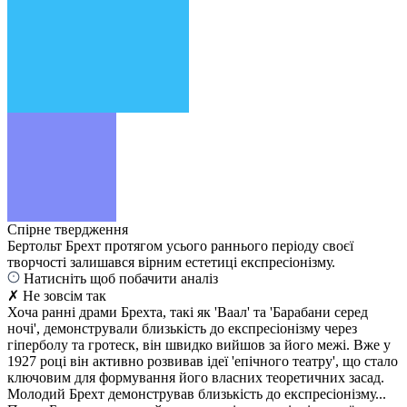
Спірне твердження
Бертольт Брехт протягом усього раннього періоду своєї
творчості залишався вірним естетиці експресіонізму.
Натисніть щоб побачити аналіз
✗ Не зовсім так
Хоча ранні драми Брехта, такі як 'Ваал' та 'Барабани серед
ночі', демонстрували близькість до експресіонізму через
гіперболу та гротеск, він швидко вийшов за його межі. Вже у
1927 році він активно розвивав ідеї 'епічного театру', що стало
ключовим для формування його власних теоретичних засад.
Молодий Брехт демонстрував близькість до експресіонізму...