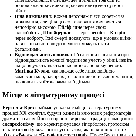
робила власні висновки щодо антилюдської сутності
війни.
Ціна виживання:
Кожен персонаж п'єси бореться за
виживання, але ціна цього виживання виявляється
непомірно високою.
Ейліф
гине через свою
"хоробрість",
Швейцеркас
— через чесність,
Катрін
—
через доброту. Їхні смерті показують, що в умовах війни
навіть позитивні людські якості можуть стати
фатальними.
Відповідальність індивіда:
П'єса ставить питання про
відповідальність кожної людини за участь у війні, навіть
якщо ця участь здається пасивною або вимушеною.
Матінка Кураж
, яка вважає себе лише дрібною
комерсанткою, насправді є частиною військової машини,
що живиться її товарами та її дітьми.
Місце в літературному процесі
Бертольт Брехт
займає унікальне місце в літературному
процесі XX століття, будучи одним із ключових реформаторів
драми та театру. Його творчість виросла з традицій німецького
експресіонізму
, що характеризувався гіперболою, гротеском
та критикою буржуазного суспільства, як це видно в ранніх
п'єсах
«Ваал»
та
«Барабани серед ночі»
. Проте Брехт швидко