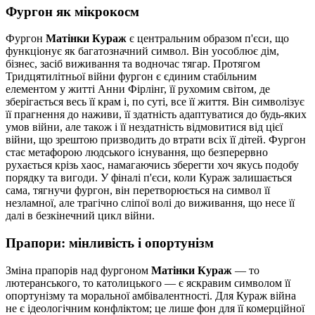
Фургон як мікрокосм
Фургон
Матінки Кураж
є центральним образом п'єси, що
функціонує як багатозначний символ. Він уособлює дім,
бізнес, засіб виживання та водночас тягар. Протягом
Тридцятилітньої війни фургон є єдиним стабільним
елементом у житті Анни Фірлінг, її рухомим світом, де
зберігається весь її крам і, по суті, все її життя. Він символізує
її прагнення до наживи, її здатність адаптуватися до будь-яких
умов війни, але також і її нездатність відмовитися від цієї
війни, що зрештою призводить до втрати всіх її дітей. Фургон
стає метафорою людського існування, що безперервно
рухається крізь хаос, намагаючись зберегти хоч якусь подобу
порядку та вигоди. У фіналі п'єси, коли Кураж залишається
сама, тягнучи фургон, він перетворюється на символ її
незламної, але трагічно сліпої волі до виживання, що несе її
далі в безкінечний цикл війни.
Прапори: мінливість і опортунізм
Зміна прапорів над фургоном
Матінки Кураж
— то
лютеранського, то католицького — є яскравим символом її
опортунізму та моральної амбівалентності. Для Кураж війна
не є ідеологічним конфліктом; це лише фон для її комерційної