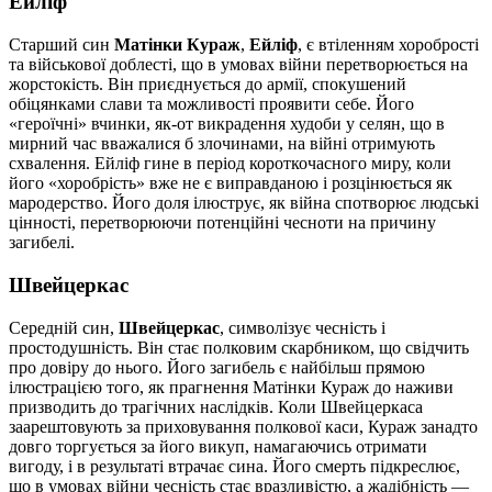
Ейліф
Старший син
Матінки Кураж
,
Ейліф
, є втіленням хоробрості
та військової доблесті, що в умовах війни перетворюється на
жорстокість. Він приєднується до армії, спокушений
обіцянками слави та можливості проявити себе. Його
«героїчні» вчинки, як-от викрадення худоби у селян, що в
мирний час вважалися б злочинами, на війні отримують
схвалення. Ейліф гине в період короткочасного миру, коли
його «хоробрість» вже не є виправданою і розцінюється як
мародерство. Його доля ілюструє, як війна спотворює людські
цінності, перетворюючи потенційні чесноти на причину
загибелі.
Швейцеркас
Середній син,
Швейцеркас
, символізує чесність і
простодушність. Він стає полковим скарбником, що свідчить
про довіру до нього. Його загибель є найбільш прямою
ілюстрацією того, як прагнення Матінки Кураж до наживи
призводить до трагічних наслідків. Коли Швейцеркаса
заарештовують за приховування полкової каси, Кураж занадто
довго торгується за його викуп, намагаючись отримати
вигоду, і в результаті втрачає сина. Його смерть підкреслює,
що в умовах війни чесність стає вразливістю, а жадібність —