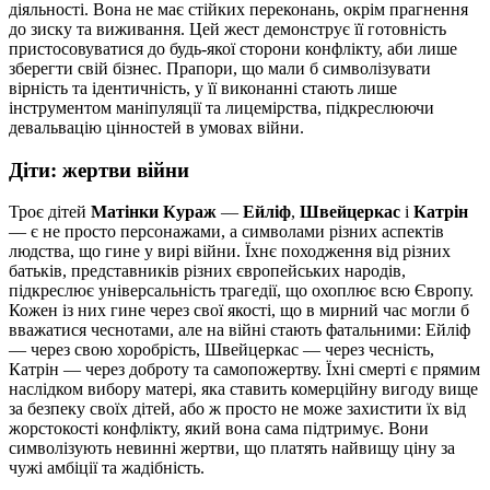
діяльності. Вона не має стійких переконань, окрім прагнення
до зиску та виживання. Цей жест демонструє її готовність
пристосовуватися до будь-якої сторони конфлікту, аби лише
зберегти свій бізнес. Прапори, що мали б символізувати
вірність та ідентичність, у її виконанні стають лише
інструментом маніпуляції та лицемірства, підкреслюючи
девальвацію цінностей в умовах війни.
Діти: жертви війни
Троє дітей
Матінки Кураж
—
Ейліф
,
Швейцеркас
і
Катрін
— є не просто персонажами, а символами різних аспектів
людства, що гине у вирі війни. Їхнє походження від різних
батьків, представників різних європейських народів,
підкреслює універсальність трагедії, що охоплює всю Європу.
Кожен із них гине через свої якості, що в мирний час могли б
вважатися чеснотами, але на війні стають фатальними: Ейліф
— через свою хоробрість, Швейцеркас — через чесність,
Катрін — через доброту та самопожертву. Їхні смерті є прямим
наслідком вибору матері, яка ставить комерційну вигоду вище
за безпеку своїх дітей, або ж просто не може захистити їх від
жорстокості конфлікту, який вона сама підтримує. Вони
символізують невинні жертви, що платять найвищу ціну за
чужі амбіції та жадібність.