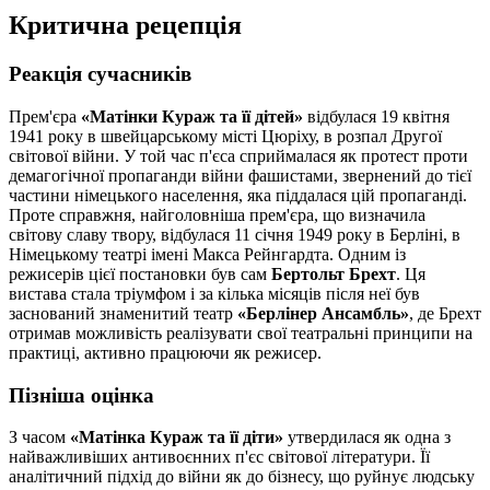
Критична рецепція
Реакція сучасників
Прем'єра
«Матінки Кураж та її дітей»
відбулася 19 квітня
1941 року в швейцарському місті Цюріху, в розпал Другої
світової війни. У той час п'єса сприймалася як протест проти
демагогічної пропаганди війни фашистами, звернений до тієї
частини німецького населення, яка піддалася цій пропаганді.
Проте справжня, найголовніша прем'єра, що визначила
світову славу твору, відбулася 11 січня 1949 року в Берліні, в
Німецькому театрі імені Макса Рейнгардта. Одним із
режисерів цієї постановки був сам
Бертольт Брехт
. Ця
вистава стала тріумфом і за кілька місяців після неї був
заснований знаменитий театр
«Берлінер Ансамбль»
, де Брехт
отримав можливість реалізувати свої театральні принципи на
практиці, активно працюючи як режисер.
Пізніша оцінка
З часом
«Матінка Кураж та її діти»
утвердилася як одна з
найважливіших антивоєнних п'єс світової літератури. Її
аналітичний підхід до війни як до бізнесу, що руйнує людську