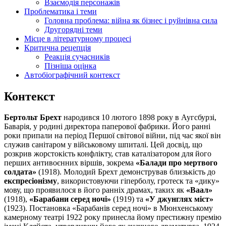
Взаємодія персонажів
Проблематика і теми
Головна проблема: війна як бізнес і руйнівна сила
Другорядні теми
Місце в літературному процесі
Критична рецепція
Реакція сучасників
Пізніша оцінка
Автобіографічний контекст
Контекст
Бертольт Брехт
народився 10 лютого 1898 року в Аугсбурзі,
Баварія, у родині директора паперової фабрики. Його ранні
роки припали на період Першої світової війни, під час якої він
служив санітаром у військовому шпиталі. Цей досвід, що
розкрив жорстокість конфлікту, став каталізатором для його
перших антивоєнних віршів, зокрема
«Балади про мертвого
солдата»
(1918). Молодий Брехт демонстрував близькість до
експресіонізму
, використовуючи гіперболу, гротеск та «дику»
мову, що проявилося в його ранніх драмах, таких як
«Ваал»
(1918),
«Барабани серед ночі»
(1919) та
«У джунглях міст»
(1923). Постановка «Барабанів серед ночі» в Мюнхенському
камерному театрі 1922 року принесла йому престижну премію