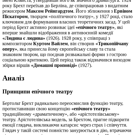
імені Кляйста, утвердивши його як значного драматурга. 1924
року Брехт переїхав до Берліна, де співпрацював з видатним
режисером
Максом Рейнгардтом
. Його зближення з
Ервіном
Піскатором
, творцем «політичного театру», у 1927 році, стало
ключовим для формування власних теоретичних засад. У цей
період Брехт активно розвиває ідеї
«епічного театру»
, які
вперше знайшли відображення в антивоєнній комедії
«Людина є людина»
(1926). 1928 року, у співпраці з
композитором
Куртом Вайлем
, він створив
«Трикопійчану
оперу»
, яка принесла йому європейську славу та стала
знаковим твором, що поєднав розважальні форми з гострою
соціальною критикою. Цей період також відзначився виходом
збірки віршів
«Домашні проповіді»
(1927).
Аналіз
Принципи епічного театру
Бертольт Брехт радикально переосмислив функцію театру,
протиставивши свою концепцію
«епічного театру»
традиційному «драматичному», або «арістотелівському»
театру. Арістотелівська модель, за Брехтом, прагне підкорити
емоції глядача, викликаючи катарсис через страх і співчуття.
Глядач у такій системі повністю занурюється в дію, втрачаючи