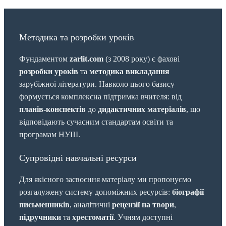
Методика та розробки уроків
Фундаментом
zarlit.com
(з 2008 року) є фахові
розробки уроків
та
методика викладання
зарубіжної літератури. Навколо цього базису
формується комплексна підтримка вчителя: від
планів-конспектів
до
дидактичних матеріалів
, що
відповідають сучасним стандартам освіти та
програмам НУШ.
Супровідні навчальні ресурси
Для якісного засвоєння матеріалу ми пропонуємо
розгалужену систему допоміжних ресурсів:
біографії
письменників
, аналітичні
рецензії на твори
,
підручники
та
хрестоматії
. Учням доступні