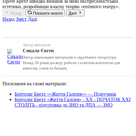
Проте Брехт швидко вийшов за межі експресіоністської
естетики, розробивши власну теорію «епічного театру».
Назад
Показати аналіз
Далі
Назад
Зміст
Далі
Автор матеріалу
Сикало Євген
Автор навчальних матеріалів із зарубіжної літератури.
Понад 20 років досвіду роботи з освітнім контентом для
вчителів, учнів та батьків.
Посилання на схожі матеріали:
Бертольт Брехт ««Життя Галілея»» — Підручник
Бертольт Брехт «Життя Галілея» - XX - ПОЧАТОК XXI
СТОЛІТЬ - підготовка до ЗНО та ДПА — ЗНО