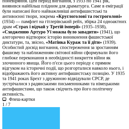
поневіряння. Цей період вигнання, з 1933 по 1941 рік,
виявився найбільш плідним для драматурга. Саме в еміграції
були написані його найважливіші антифашистські та
антивоєнні твори, зокрема
«Круглоголові та гостроголові»
(1934) — памфлет на гітлерівський рейх, збірка 24 одноактних
драм
«Страх і відчай у Третій імперії»
(1935–1938),
«Сходженню Артуро Уї можна було завадити»
(1941), що
алегорично відтворює історію виникнення фашистської
диктатури, та, звісно,
«Матінка Кураж та її діти»
(1939).
Особистий досвід вигнання, спостереження за зростанням
фашизму та наближенням світової війни сформували його
глибоке переконання в необхідності викриття війни як
злочинного явища. Його п'єси цього періоду є прямим
відгуком на історичні події, що розгорталися навколо нього, і
відображають його активну антифашистську позицію. У 1935
та 1941 роках Брехт з дружиною відвідували СРСР, де
зустрічалися з радянськими письменниками та німецькими
антифашистами, що також свідчить про його політичну
активність.
Флеш-картки
1 / 7