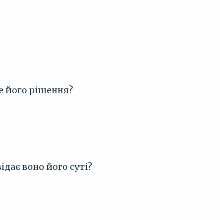
е його рішення?
ідає воно його суті?