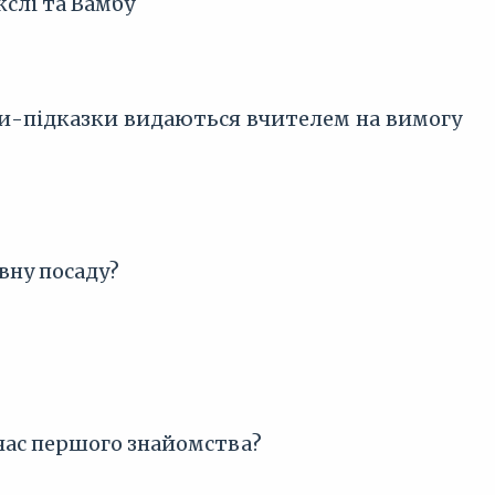
кслі та Вамбу
и-підказки видаються вчителем на вимогу
евну посаду?
 час першого знайомства?