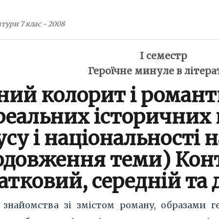
тури 7 клас - 2008
I семестр
Героїчне минуле в літера
ний колорит і романти
реальних історичних п
усу і національності 
одовження теми) Кон
атковий, середній та 
знайомства зі змістом роману, образами г