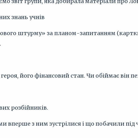
ємо звіт групи, яка добирала матеріали про Ло
рних знань учнів
вого штурму» за планом-запитанням (картк
.
 героя, його фінансовий стан. Чи обіймає він п
вих розбійників.
 ми вперше з ним зустрілися і що побачили під