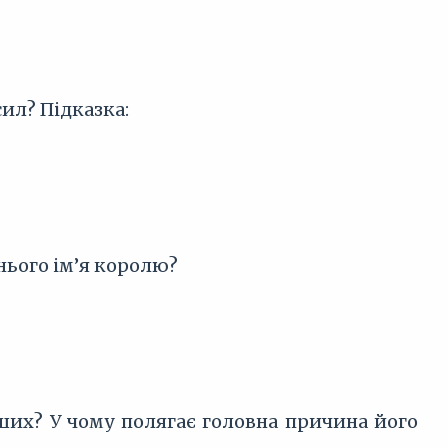
ил? Підказка:
нього ім’я королю?
нших? У чому полягає головна причина його