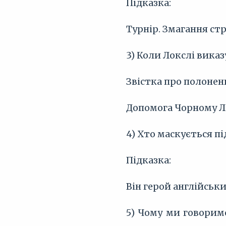
Підказка:
Турнір. Змагання стр
3) Коли Локслі вика
Звістка про полонен
Допомога Чорному Л
4) Хто маскується п
Підказка:
Він герой англійськи
5) Чому ми говорим