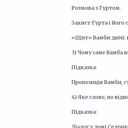
Розмова з Гуртом.
Захист Гурта і його 
«Щит» Вамби двічі: 
3) Чому саме Вамба 
Підказка:
Пропозиція Вамби, с
4) Яке слово, по від
Підказка:
Діалог у домі Седрик