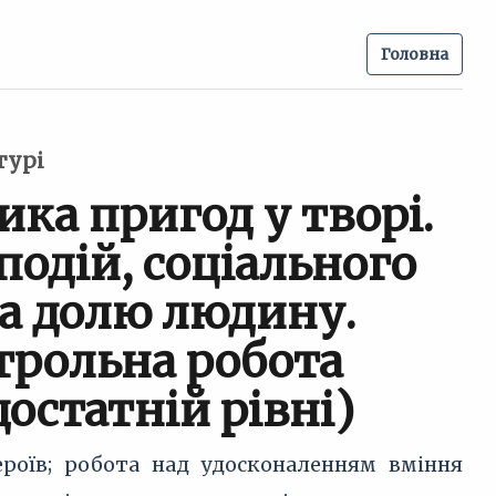
Головна
турі
ка пригод у творі.
одій, соціального
на долю людину.
трольна робота
достатній рівні)
ероїв; робота над удосконаленням вміння