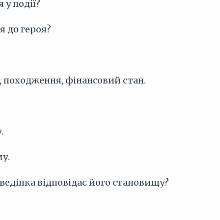
 у події?
я до героя?
, походження, фінансовий стан.
.
у.
оведінка відповідає його становищу?