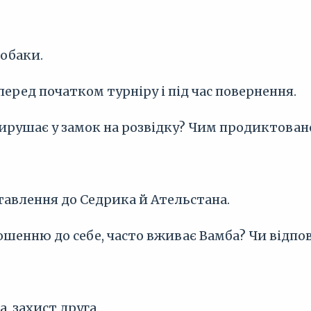
собаки.
перед початком турніру і під час повернення.
вирушає у замок на розвідку? Чим продиктован
тавлення до Седрика й Ательстана.
ношенню до себе, часто вживає Вамба? Чи відпов
а, захист друга.