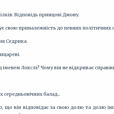
ілків. Відповідь принцові Джону.
зує свою приналежність до певних політичних с
ня Седрика.
ицареві.
ід іменем Локслі? Чому він не відкриває справж
х середньовічних балад...
о, що він відповідає за свою долю та долю і