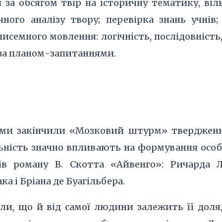
за обсягом твір на історичну тематику, віль
чного аналізу твору; перевірка знань учнів
писемного мовлення: логічність, послідовність
 за планом-запитаннями.
и закінчили «Мозковий штурм» твердженням
льність значно впливають на формування особ
ів роману В. Скотта «Айвенго»: Ричарда Л
ка і Бріана де Буагільбера.
ли, що й від самої людини залежить її доля