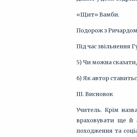
«Щит» Вамби.
Подорож з Ричардом,
Під час звільнення Г
5) Чи можна сказати,
6) Як автор ставитьс
III. Висновок
Учитель. Крім назв
враховувати ще й 
походження та соці