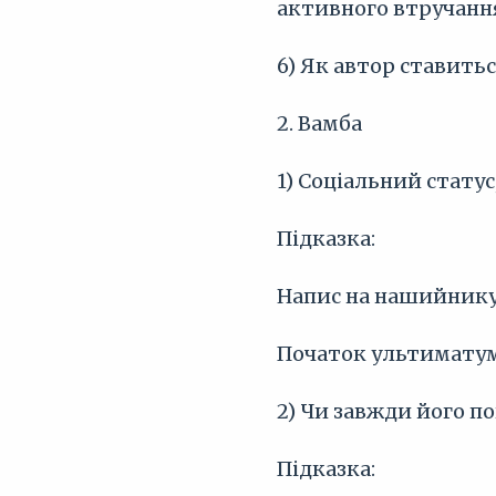
активного втручання
6) Як автор ставитьс
2. Вамба
1) Соціальний статус
Підказка:
Напис на нашийнику
Початок ультиматум
2) Чи завжди його п
Підказка: