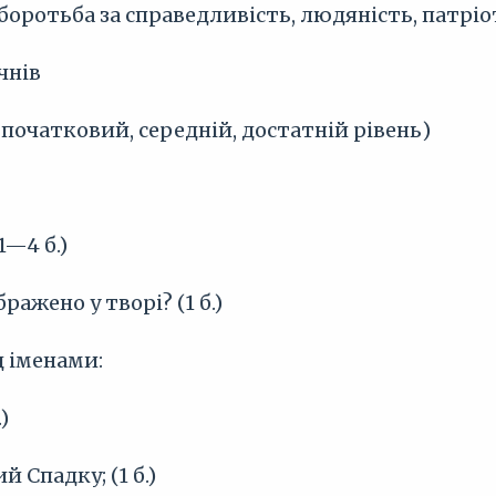
боротьба за справедливість, людяність, патріо
чнів
початковий, середній, достатній рівень)
1—4 б.)
бражено у творі? (1 б.)
д іменами:
)
 Спадку; (1 б.)