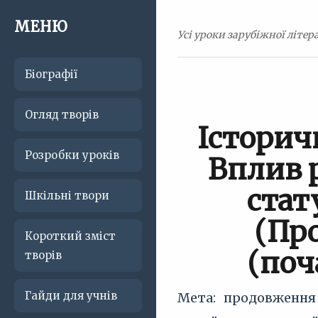
МЕНЮ
Усі уроки зарубіжної літера
Біографії
Огляд творів
Історич
Розробки уроків
Вплив 
стат
Шкільні твори
(Пр
Короткий зміст
(поч
творів
Гайди для учнів
Мета: продовження 