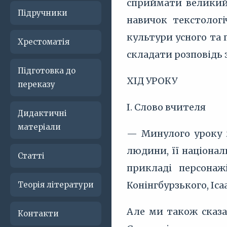
сприймати великий 
Підручники
навичок текстологі
культури усного та 
Хрестоматія
складати розповідь
Підготовка до
ХІД УРОКУ
переказу
І. Слово вчителя
Дидактичні
матеріали
— Минулого уроку м
людини, її націона
Статті
прикладі персонаж
Конінгбурзького, Ісаа
Теорія літератури
Але ми також сказа
Контакти