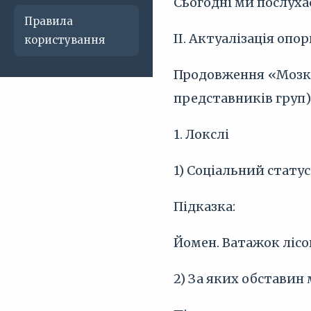
Сьогодні ми послуха
Правила
ІІ. Актуалізація опо
користування
Продовження «Мозко
представників груп)
1. Локслі
1) Соціальний статус
Підказка:
Йомен. Ватажок лісо
2) За яких обставин