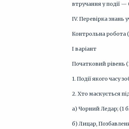
втручання у події — 
IV. Перевірка знань у
Контрольна робота (
I варіант
Початковий рівень (
1. Події якого часу зо
2. Хто маскується пі
а) Чорний Ледар; (1 б.
б) Лицар, Позбавлений