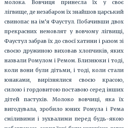
молока. Вовчиця принесла їх у своє
лігвище, де незабаром їх знайшов царський
свинопас на ім’я Фаустул. Побачивши двох
прекрасних немовлят у вовчому лігвищі,
Фаустул забрав їх до своєї хатини і разом зі
своєю дружиною виховав хлопчиків, яких
назвали Ромулом і Ремом. Близнюки і тоді,
коли вони були дітьми, і тоді, коли стали
юнаками, вирізнялися своєю красою,
силою і гордовитою поставою серед інших
дітей пастухів. Молоко вовчиці, яка їх
вигодувала, зробило юних Ромула і Рема
сміливими і зухвалими перед будь-якою