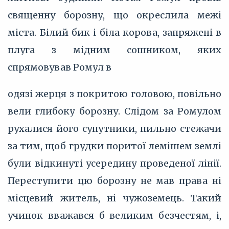
священну борозну, що окреслила межі
міста. Білий бик і біла корова, запряжені в
плуга з мідним сошником, яких
спрямовував Ромул в
одязі жерця з покритою головою, повільно
вели глибоку борозну. Слідом за Ромулом
рухалися його супутники, пильно стежачи
за тим, щоб грудки поритої лемішем землі
були відкинуті усередину проведеної лінії.
Переступити цю борозну не мав права ні
місцевий житель, ні чужоземець. Такий
учинок вважався б великим безчестям, і,