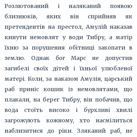
Розлютований і наляканий появою
близнюків, яких він сприйняв як
претендентів на престол, Амулій наказав
кинути немовлят у води Тибру, а матір
їхню за порушення обітниці закопати в
землю. Однак бог Марс не допустив
загибелі своїх дітей і їхньої улюбленої
матері. Коли, за наказом Амулія, царський
раб приніс кошик із немовлятами, що
плакали, на берег Тибру, він побачив, що
вода стоїть високо і бурхливі хвилі
загрожують кожному, хто насмілиться
наблизитися до ріки. Зляканий раб, не