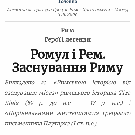
Головна
Антична література Греція. Рим - Хрестоматія - Михед
Т.В. 2006
Рим
Герої і легенди
Ромул і Рем.
Заснування Риму
Викладено за «Римською історією від
заснування міста» римського історика Тіта
Лівія (59 р. до н.е. — 17 р. н.е.) і
«Порівняльними життєписами» грецького
письменника Плутарха (І ст. н.е.).