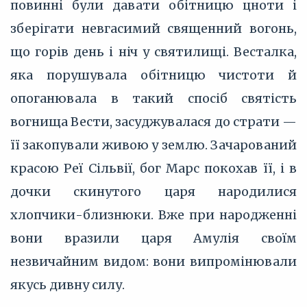
повинні були давати обітницю цноти і
зберігати невгасимий священний вогонь,
що горів день і ніч у святилищі. Весталка,
яка порушувала обітницю чистоти й
опоганювала в такий спосіб святість
вогнища Вести, засуджувалася до страти —
її закопували живою у землю. Зачарований
красою Реї Сільвії, бог Марс покохав її, і в
дочки скинутого царя народилися
хлопчики-близнюки. Вже при народженні
вони вразили царя Амулія своїм
незвичайним видом: вони випромінювали
якусь дивну силу.