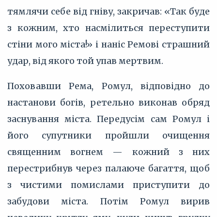
тямлячи себе від гніву, закричав: «Так буде
з кожним, хто насмілиться переступити
стіни мого міста!» і наніс Ремові страшний
удар, від якого той упав мертвим.
Поховавши Рема, Ромул, відповідно до
настанови богів, ретельно виконав обряд
заснування міста. Передусім сам Ромул і
його супутники пройшли очищення
священним вогнем — кожний з них
перестрибнув через палаюче багаття, щоб
з чистими помислами приступити до
забудови міста. Потім Ромул вирив