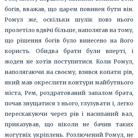
богів, вважав, що царем повинен бути він.
Ромул же, оскільки шулік повз нього
пролетіло вдвічі більше, наполягав на тому,
що рішення богів було винесено на його
користь. Обидва брати були вперті, і
жоден не хотів поступитися. Коли Ромул,
наполягаючи на своєму, взявся копати рів,
який мав окреслити контури майбутнього
міста, Рем, роздратований запалом брата,
почав знущатися з нього, глузувати і, легко
перескакуючи через рів і насипаний вал,
приказував, що ніколи не бачив таких
могутніх укріплень. Розлючений Ромул, не