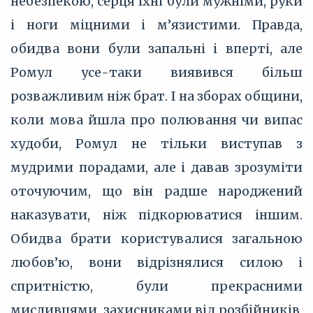
небезпекою, серця їхні були мужніми, руки
і ноги міцними і м’язистими. Правда,
обидва вони були запальні і вперті, але
Ромул усе-таки виявився більш
розважливим ніж брат. І на зборах общини,
коли мова йшла про полювання чи випас
худоби, Ромул не тільки виступав з
мудрими порадами, але і давав зрозуміти
оточуючим, що він радше народжений
наказувати, ніж підкорюватися іншим.
Обидва брати користувалися загальною
любов’ю, вони відрізнялися силою і
спритністю, були прекрасними
мисливцями, захисниками від розбійників,