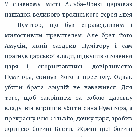
У славному місті Альба-Лонзі царював
нащадок великого троянського героя Енея
— Нумітор, що був справедливим і
милостивим правителем. Але брат його
Амулій, який заздрив Нумітору і сам
прагнув царської влади, підкупив оточення
царя і, скориставшись довірливістю
Нумітора, скинув його з престолу. Однак
убити брата Амулій не наважився. Для
того, щоб закріпити за собою царську
владу, він вирішив убити сина Нумітора, а
прекрасну Рею Сільвію, дочку царя, зробив
жрицею богині Вести. Жриці цієї богині