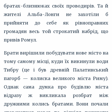
братах-близнюках своїх проводирів. Та й
жителі Альба-Лонги не захотіли б
прийняти до себе як рівноправних
громадян весь той строкатий набрід, що
привів Ромул.
Брати вирішили побудувати нове місто на
тому самому місці, куди їх викинули води
Тибру (це і був древній Палатинський
пагорб — колиска великого міста Риму).
Однак сама думка про будівлю міста
відразу ж викликала розбрат між
дружними колись братами. Вони почали