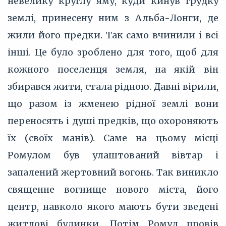
невелику круглу яму, куди кинув грудку
землі, принесену ним з Альба-Лонги, де
жили його предки. Так само вчинили і всі
інші. Це було зроблено для того, щоб для
кожного поселенця земля, на якій він
збирався жити, стала рідною. Давні вірили,
що разом із жменею рідної землі вони
переносять і душі предків, що охороняють
їх (своїх манів). Саме на цьому місці
Ромулом був улаштований вівтар і
запалений жертовний вогонь. Так виникло
священне вогнище нового міста, його
центр, навколо якого мають бути зведені
житлові будинки. Потім Ромул провів