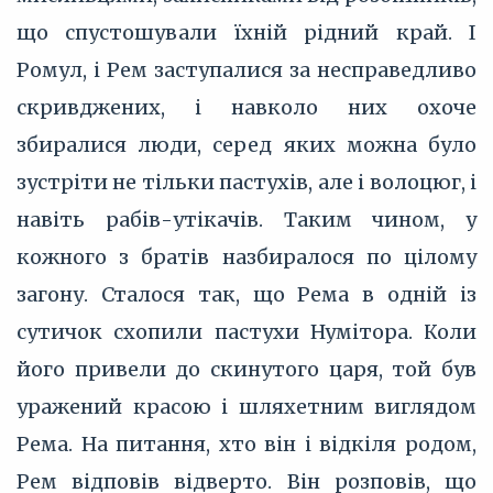
що спустошували їхній рідний край. І
Ромул, і Рем заступалися за несправедливо
скривджених, і навколо них охоче
збиралися люди, серед яких можна було
зустріти не тільки пастухів, але і волоцюг, і
навіть рабів-утікачів. Таким чином, у
кожного з братів назбиралося по цілому
загону. Сталося так, що Рема в одній із
сутичок схопили пастухи Нумітора. Коли
його привели до скинутого царя, той був
уражений красою і шляхетним виглядом
Рема. На питання, хто він і відкіля родом,
Рем відповів відверто. Він розповів, що