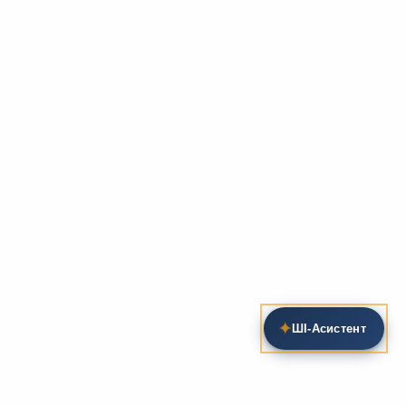
✦
ШІ‑Асистент
Пошук на сайті