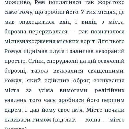
можливо, Рем поплатився так жорстоко
саме тому, що зробив його. У тих місцях, де
мав знаходитися вхід і вихід з міста,
борозна переривалася — так позначалося
місцезнаходження міських воріт. Для цього
Ромул піднімав плуга і залишав незораний
простір. Стіни, споруджені на цій освяченій
борозні, також вважалися священними.
Ромул, який здійснив обряд заснування
міста за усіма вимогами релігійних
уявлень того часу, зробився його першим
царем. І дав йому своє ім’я. Місто почали
називати Римом (від лат. — Roma — місто