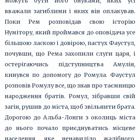
можуть бути його онуками, яких усі
вважали загиблими і яких він оплакував.
Поки Рем розповідав свою історію
Нумітору, який проймався до оповідача усе
більшою ласкою і довірою, пастух Фаустул,
почувши, що Рема захопили слуги царя, і
остерігаючись підступництва Амулія,
кинувся по допомогу до Ромула. Фаустул
розповів Ромулу все, що знав про таємницю
народження братів. Ромул, зібравши свій
загін, рушив до міста, щоб звільнити брата.
Дорогою до Альба-Лонги з околиць міста
до нього почало приєднуватись місцеве
населення, яке ненавиділо жадібного,