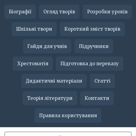
Біографії
Огляд творів
Розробки уроків
Шкільні твори
Короткий зміст творів
Гайди для учнів
Підручники
Хрестоматія
Підготовка до переказу
Дидактичні матеріали
Статті
Теорія літератури
Контакти
Правила користування