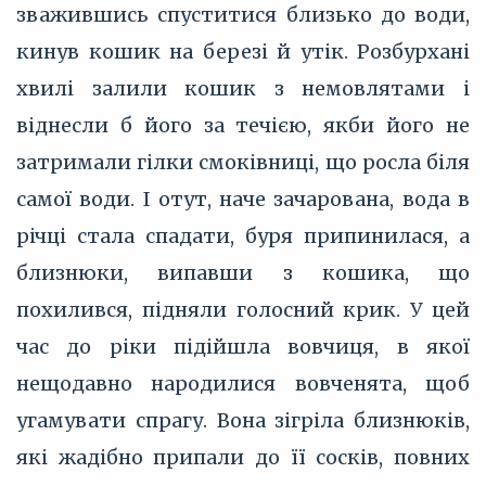
зважившись спуститися близько до води,
кинув кошик на березі й утік. Розбурхані
хвилі залили кошик з немовлятами і
віднесли б його за течією, якби його не
затримали гілки смоківниці, що росла біля
самої води. І отут, наче зачарована, вода в
річці стала спадати, буря припинилася, а
близнюки, випавши з кошика, що
похилився, підняли голосний крик. У цей
час до ріки підійшла вовчиця, в якої
нещодавно народилися вовченята, щоб
угамувати спрагу. Вона зігріла близнюків,
які жадібно припали до її сосків, повних