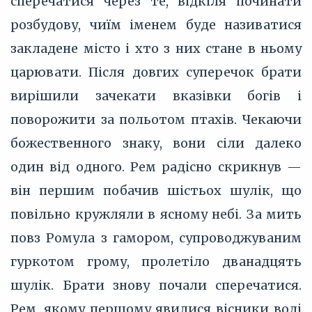
сперечатися через те, відкіля починати
розбудову, чиїм іменем буде називатися
закладене місто і хто з них стане в ньому
царювати. Після довгих суперечок брати
вирішили зачекати вказівки богів і
поворожити за польотом птахів. Чекаючи
божественного знаку, вони сіли далеко
один від одного. Рем радісно скрикнув —
він першим побачив шістьох шулік, що
повільно кружляли в ясному небі. За мить
повз Ромула з гамором, супроводжуваним
гуркотом грому, пролетіло дванадцять
шулік. Брати знову почали сперечатися.
Рем, якому першому явилися вісники волі