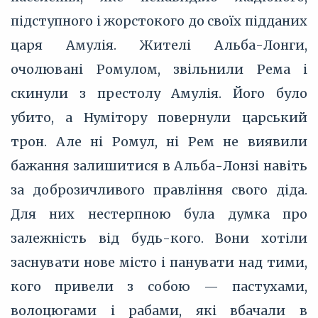
підступного і жорстокого до своїх підданих
царя Амулія. Жителі Альба-Лонги,
очолювані Ромулом, звільнили Рема і
скинули з престолу Амулія. Його було
убито, а Нумітору повернули царський
трон. Але ні Ромул, ні Рем не виявили
бажання залишитися в Альба-Лонзі навіть
за доброзичливого правління свого діда.
Для них нестерпною була думка про
залежність від будь-кого. Вони хотіли
заснувати нове місто і панувати над тими,
кого привели з собою — пастухами,
волоцюгами і рабами, які вбачали в