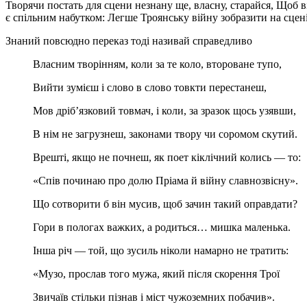
Творячи постать для сцени незнану ще, власну, старайся, Щоб ві
є спільним набутком: Легше Троянську війну зобразити на сцені 
Знаний повсюдно переказ тоді називай справедливо
Власним творінням, коли за те коло, второване тупо,
Вийти зумієш і слово в слово товкти перестанеш,
Мов дріб’язковий товмач, і коли, за зразок щось узявши,
В нім не загрузнеш, законами твору чи соромом скутий.
Врешті, якщо не почнеш, як поет кіклічний колись — то:
«Спів починаю про долю Пріама й війну славнозвісну».
Що сотворити б він мусив, щоб зачин такий оправдати?
Гори в пологах важких, а родиться… мишка маленька.
Інша річ — той, що зусиль ніколи намарно не тратить:
«Музо, прослав того мужа, який після скорення Трої
Звичаїв стільки пізнав і міст чужоземних побачив».