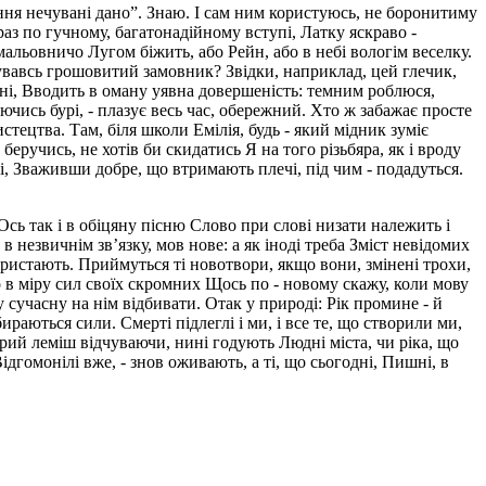
рзання нечувані дано”. Знаю. І сам ним користуюсь, не боронитиму
раз по гучному, багатонадійному вступі, Латку яскраво -
мальовничо Лугом біжить, або Рейн, або в небі вологім веселку.
тувавсь грошовитий замовник? Звідки, наприклад, цей глечик,
ідні, Вводить в оману уявна довершеність: темним роблюся,
чись бурі, - плазує весь час, обережний. Хто ж забажає просте
стецтва. Там, біля школи Емілія, будь - який мідник зуміє
о беручись, не хотів би скидатись Я на того різьбяра, як і вроду
илі, Зваживши добре, що втримають плечі, під чим - подадуться.
 Ось так і в обіцяну пісню Слово при слові низати належить і
в незвичнім зв’язку, мов нове: а як іноді треба Зміст невідомих
ористають. Приймуться ті новотвори, якщо вони, змінені трохи,
що в міру сил своїх скромних Щось по - новому скажу, коли мову
сучасну на нім відбивати. Отак у природі: Рік промине - й
бираються сили. Смерті підлеглі і ми, і все те, що створили ми,
стрий леміш відчуваючи, нині годують Людні міста, чи ріка, що
ідгомонілі вже, - знов оживають, а ті, що сьогодні, Пишні, в