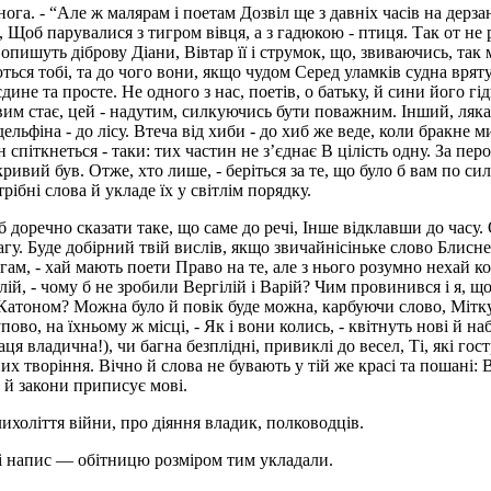
і нога. - “Але ж малярам і поетам Дозвіл ще з давніх часів на де
 Щоб парувалися з тигром вівця, а з гадюкою - птиця. Так от не 
пишуть діброву Діани, Вівтар її і струмок, що, звиваючись, так 
ються тобі, та до чого вони, якщо чудом Серед уламків судна вря
ине та просте. Не одного з нас, поетів, о батьку, й сини його г
им стає, цей - надутим, силкуючись бути поважним. Інший, лякаю
льфіна - до лісу. Втеча від хиби - до хиб же веде, коли бракне ми
н спіткнеться - таки: тих частин не з’єднає В цілість одну. За пер
кривий був. Отже, хто лише, - беріться за те, що було б вам по с
ібні слова й укладе їх у світлім порядку.
б доречно сказати таке, що саме до речі, Інше відклавши до часу.
агу. Буде добірний твій вислів, якщо звичайнісіньке слово Блисне 
ам, - хай мають поети Право на те, але з нього розумно нехай к
лій, - чому б не зробили Вергілій і Варій? Чим провинився і я, 
 Катоном? Можна було й повік буде можна, карбуючи слово, Мітку 
пово, на їхньому ж місці, - Як і вони колись, - квітнуть нові й на
я владична!), чи багна безплідні, привиклі до весел, Ті, які го
х творіння. Вічно й слова не бувають у тій же красі та пошані: В
у, й закони приписує мові.
ихоліття війни, про діяння владик, полководців.
 і напис — обітницю розміром тим укладали.