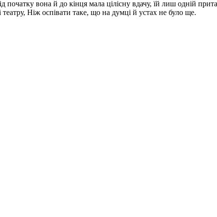
д початку вона й до кінця мала цілісну вдачу, їй лиш одній прита
театру, Ніж оспівати таке, що на думці й устах не було ще.