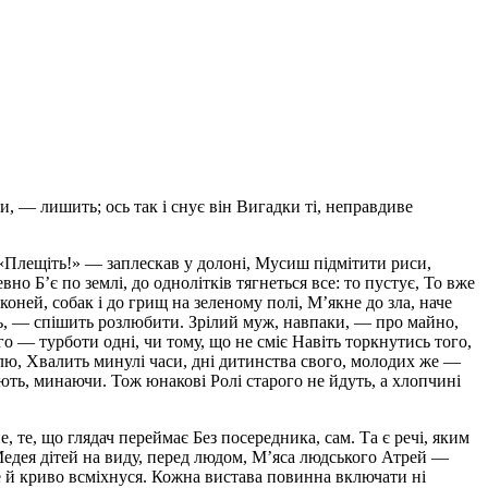
и, — лишить; ось так і снує він Вигадки ті, неправдиве
: «Плещіть!» — заплескав у долоні, Мусиш підмітити риси,
о Б’є по землі, до однолітків тягнеться все: то пустує, То вже
ней, собак і до грищ на зеленому полі, М’якне до зла, наче
ить, — спішить розлюбити. Зрілий муж, навпаки, — про майно,
го — турботи одні, чи тому, що не сміє Навіть торкнутись того,
долю, Хвалить минулі часи, дні дитинства свого, молодих же —
ють, минаючи. Тож юнакові Ролі старого не йдуть, а хлопчині
 те, що глядач переймає Без посередника, сам. Та є речі, яким
є Медея дітей на виду, перед людом, М’яса людського Атрей —
е й криво всміхнуся. Кожна вистава повинна включати ні