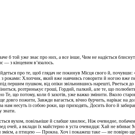
аче б той уже знає про них, а все інше, Чим не надіється блиснут
є — з кінцевим в’язалось.
бі йдеться про те, щоб глядач не покинув Місця свого й, почувши
 з роками: Хлопчик, який вже навчивсь говорити й ногою вже певн
д першим пушком, від опіки звільнившись нарешті, Рветься до ко
 ліниться, розтринькує гроші, Гордий, палкий, але те, що полюб
но Те, що потому, коли б захотів, уже важко змінити. Вколо старо
є ще довго пожити, Завжди вагається, вічно бурчить, нарікає на 
а нам несуть із собою роки, що приходять, Досить його й забира
у знати.
ься вухом, повільніше й слабше хвилює, Ніж очевидне, побачене,
перед очей, а вклади їх майстерно в уста очевидця: Хай не вбива
ся змієм, а птицею — Прокна. Хоч і покажеш таке — не повірю щ