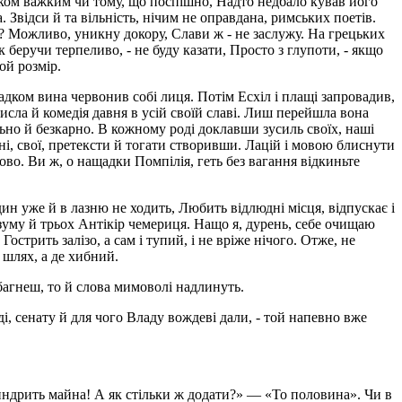
роком важким чи тому, що поспішно, Надто недбало кував його
 Звідси й та вільність, нічим не оправдана, римських поетів.
 Можливо, уникну докору, Слави ж - не заслужу. На грецьких
к беручи терпеливо, - не буду казати, Просто з глупоти, - якщо
ой розмір.
адком вина червонив собі лиця. Потім Есхіл і плащі запровадив,
блисла й комедія давня в усій своїй славі. Лиш перейшла вона
льно й безкарно. В кожному роді доклавши зусиль своїх, наші
і, свої, претексти й тогати створивши. Лацій і мовою блиснути
ово. Ви ж, о нащадки Помпілія, геть без вагання відкиньте
дин уже й в лазню не ходить, Любить відлюдні місця, відпускає і
розуму й трьох Антікір чемериця. Нащо я, дурень, себе очищаю
острить залізо, а сам і тупий, і не вріже нічого. Отже, не
 шлях, а де хибний.
багнеш, то й слова мимоволі надлинуть.
ді, сенату й для чого Владу вождеві дали, - той напевно вже
индрить майна! А як стільки ж додати?» — «То половина». Чи в