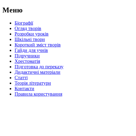
Меню
Біографії
Огляд творів
Розробки уроків
Шкільні твори
Короткий зміст творів
Гайди для учнів
Підручники
Хрестоматія
Підготовка до переказу
Дидактичні матеріали
Статті
Теорія літератури
Контакти
Правила користування