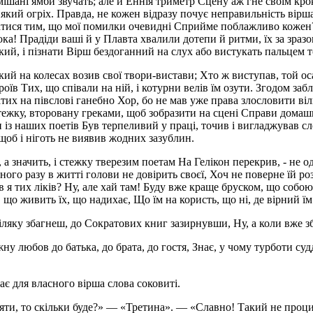
змішані ямби звучать; але й Еннія триметр Сцену аж гне своїм к
кий огріх. Правда, не кожен відразу почує неправильність вірша.
шатися тим, що мої помилки очевидні Сприйме поблажливо кожен?
ока! Прадіди ваші й у Плавта хвалили дотепи й ритми, їх за зразо
кий, і пізнати Вірш бездоганний на слух або вистукать пальцем т
ий на колесах возив свої твори-вистави; Хто ж виступав, той ос
роїв Тих, що співали на ній, і котурни велів їм озути. Згодом за
тих на півслові ганебно Хор, бо не мав уже права злословити ві
ежку, второвану греками, щоб зобразити на сцені Справи домашн
 із наших поетів Був терпеливий у праці, точив і вигладжував сл
 щоб і ніготь не виявив жодних зазублин.
а значить, і стежку тверезим поетам На Гелікон перекрив, - не о
дного разу в житті голови не довірить своєї, Хоч не поверне їй 
 я тих ліків? Ну, але хай там! Буду вже краще бруском, що собою Г
 що живить їх, що надихає, Що їм на користь, що ні, де вірний їм
сіляку збагнеш, до Сократових книг зазирнувши, Ну, а коли вже з
ну любов до батька, до брата, до гостя, Знає, у чому турботи суд
ає для власного вірша слова соковиті.
няти, то скільки буде?» — «Третина». — «Славно! Такий не проц