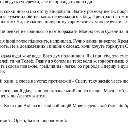
ні ведуть суперечки, але не приходять до згоди.
и й сокки низькі цю стопу вподобали, Здатну розмову вести, по
вить кулачних бійців, коня, переможного в бігу, Пристрасті літ м
 поетом? Чи, незнання по-дурному соромлячись, маю не вчитись?
стів бенкет не годилося б нам зображати Мовою бесід буденних, 
дія іноді голос підносить, наприклад, Гучно лайки вивергає Хрем
ають, Не в довжелезних і пишних словах, коли хочуть торкнути С
ядача куди хоче веде, його дух полонивши. Як і при тім, хто сміє
елей ти чи Телеф, Гляну я з болем на тебе; коли ж говоритимеш б
ть і слово поважне, грайливим - легке, бо природа Спершу в душі 
ло;
й один, а слова на устах протилежні - Сцену таку засміє увесь лю
ивоголовий дідусь, чи юнак запальний, чи то владна Мати сім’ї, 
анець, чи Аргосу житель.
. Коли про Ахілла в славі найвищій Мову ведеш - хай буде він бу
ивий - Орест, Іксіон - віроломний.