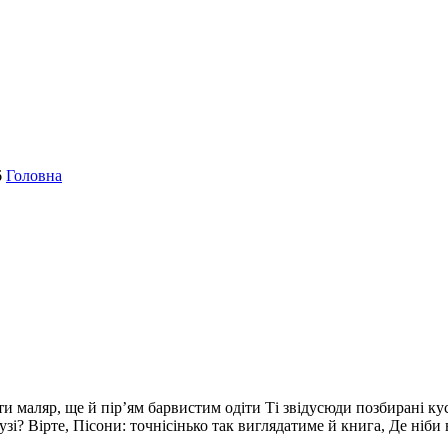
6
Головна
маляр, ще й пір’ям барвистим одіти Ті звідусюди позбирані кусн
зі? Вірте, Пісони: точнісінько так виглядатиме й книга, Де ніби