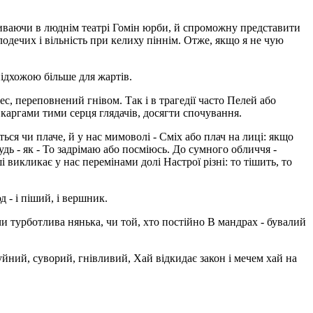
криваючи в люднім театрі Гомін юрби, й спроможну представити
олодечих і вільність при келиху піннім. Отже, якщо я не чую
підхожою більше для жартів.
ес, переповнений гнівом. Так і в трагедії часто Пелей або
каргами тими серця глядачів, досягти спочування.
ться чи плаче, й у нас мимоволі - Сміх або плач на лиці: якщо
удь - як - То задрімаю або посміюсь. До сумного обличчя -
викликає у нас перемінами долі Настрої різні: то тішить, то
д - і піший, і вершник.
чи турботлива нянька, чи той, хто постійно В мандрах - бувалий
йний, суворий, гнівливий, Хай відкидає закон і мечем хай на