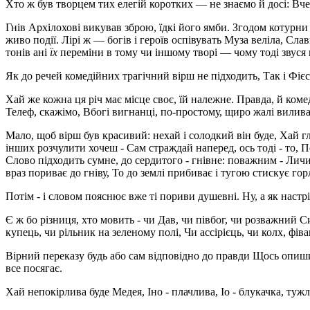
Хто ж був творцем тих елегій коротких — не знаємо й досі: Вче
Гнів Архілохові викував зброю, їдкі його ямби. Згодом котурн
живо події. Лірі ж — богів і героїв оспівувать Муза веліла, Сла
тонів ані
їх
переміни в тому чи іншому творі — чому тоді звуся
Як до речей комедійних трагічний вірш не підходить, Так і Фіє
Хай же кожна ця річ має місце своє, їй належне. Правда, й коме
Телеф, скажімо, Вбогі вигнанці, по-простому, щиро жалі вилив
Мало, щоб вірш був красивий: нехай і солодкий він буде, Хай гл
інших розчулити хочеш - Сам страждай наперед, ось тоді - то, П
Слово підходить сумне, до сердитого - гнівне: поважним - Личи
враз пориває до гніву, То до землі прибиває і тугою стискує гор
Потім - і словом пояснює вже ті пориви душевні. Ну, а як настрі
Є ж бо різниця, хто мовить - чи Дав, чи півбог, чи розважний С
купець, чи рільник на зеленому полі, Чи ассірієць, чи колх, фів
Вірний переказу будь або сам відповідно до правди Щось опиши
все посягає.
Хай непокірлива буде Медея, Іно - плачлива, Іо - блукачка, тужл