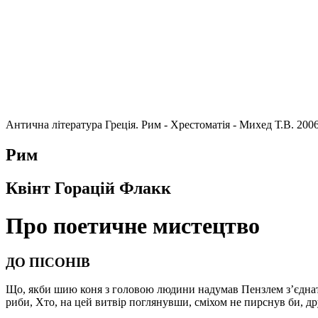
Антична література Греція. Рим - Хрестоматія - Михед Т.В. 200
Рим
Квінт Горацій Флакк
Про поетичне мистецтво
ДО ПІСОНІВ
Що, якби шию коня з головою людини надумав Пензлем з’єднати 
риби, Хто, на цей витвір поглянувши, сміхом не пирснув би, дру