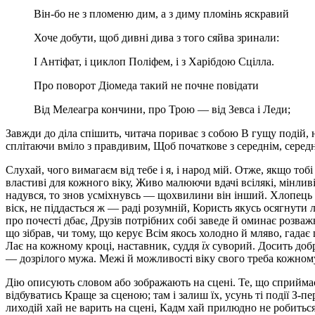
Він-бо не з пломеню дим, а з диму пломінь яскравий
Хоче добути, щоб дивні дива з того сяйва зринали:
І Антіфат, і циклоп Поліфем, і з Харібдою Сцілла.
Про поворот Діомеда такий не почне повідати
Від Мелеагра кончини, про Трою — від Зевса і Леди;
Завжди до діла спішить, читача пориває з собою В гущу подій, н
сплітаючи вміло з правдивим, Щоб початкове з середнім, середн
Слухай, чого вимагаєм від тебе і я, і народ мій. Отже, якщо то
властиві для кожного віку, Живо малюючи вдачі всілякі, мінливі
надувся, то знов усміхнувсь — щохвилини він інший. Хлопець пі
віск, не піддасться ж — раді розумній, Користь якусь осягнути
про почесті дбає, Друзів потрібних собі заведе й оминає розваж
що зібрав, чи тому, що керує Всім якось холодно й мляво, гада
Лає на кожному кроці, наставник, суддя
їх
суворий. Досить добр
— дозрілого мужа. Межі й можливості віку свого треба кожном
Дію описують словом або зображають на сцені. Те, що сприймаєт
відбуватись Краще за сценою; там і залиш їх, усунь ті події З-
лиходій хай не варить на сцені, Кадм хай прилюдно не робить