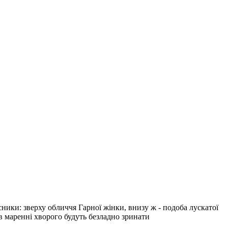
ики: зверху обличчя Гарної жінки, внизу ж - подоба лускатої
 в маренні хворого будуть безладно зринати