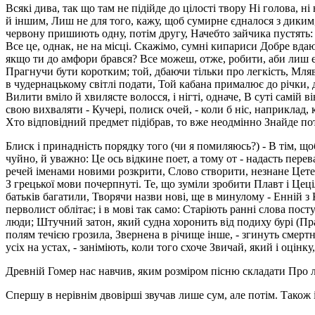
Всякі дива, так що там не підійде до цілості твору Ні голова, н
й іншим, Лиш не для того, кажу, щоб сумирне єдналося з диким,
червону пришиють одну, потім другу, Начебто зайчика пустять: о
Все це, однак, не на місці. Скажімо, сумні кипариси Добре вда
якщо ти до амфори брався? Все можеш, отже, робити, аби лиш єд
Прагнучи бути коротким; той, дбаючи тільки про легкість, Мляв
в чудернацькому світлі подати, Той кабана прималює до річки, де
Вилити вміло й хвилясте волосся, і нігті, одначе, В суті самій ві
свою вихваляти - Кучері, полиск очей, - коли б ніс, наприклад, 
Хто відповідний предмет підібрав, то вже неодмінно Знайде потр
Блиск і принадність порядку того (чи я помиляюсь?) - В тім, що
чуйно, й уважно: Це ось відкине поет, а тому от - надасть перев
речей іменами новими розкрити, Слово створити, незнане Цетег
З грецької мови почерпнуті. Те, що зуміли зробити Плавт і Цеці
батьків багатили, Творячи назви нові, ще в минулому - Енній з
перволист облітає; і в мові так само: Старіють ранні слова посту
люди; Штучний затон, який судна хоронить від подиху бурі (Прац
полям течією грозила, Звернена в річище інше, - згинуть смертни
усіх на устах, - заніміють, коли того схоче Звичай, який і оцінк
Древній Гомер нас навчив, яким розміром пісню складати Про л
Спершу в нерівнім двовірші звучав лише сум, але потім. Також