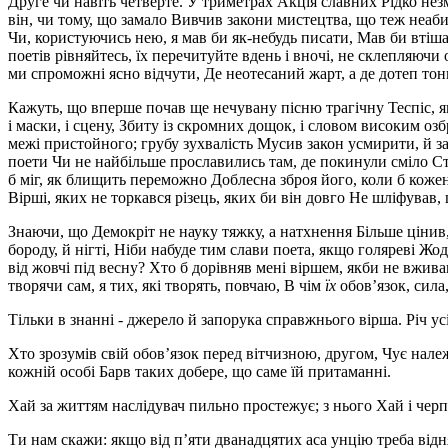
Друге чи навіть четверте. У триметрах Акція славних Рідко не
він, чи тому, що замало Вивчив закони мистецтва, що теж неабия
Чи, користуючись нею, я мав би як-небудь писати, Мав би вті
поетів рівняйтесь, їх перечитуйте вдень і вночі, не склепляючи 
ми спроможні ясно відчути, Де неотесаний жарт, а де дотеп тон
Кажуть, що вперше почав ще нечувану пісню трагічну Теспіс, як
і маски, і сцену, Збиту із скромних дощок, і словом високим озб
межі пристойного; грубу зухвалість Мусив закон усмирити, й за
поети Чи не найбільше прославились там, де покинули сміло Ст
б міг, як блищить переможно Доблесна зброя його, коли б кожен
Вірші, яких не торкався різець, яких би він довго Не шліфував,
Знаючи, що Демокріт не науку тяжку, а натхнення Більше цінив, 
бороду, й нігті, Ніби набуде тим слави поета, якщо голяреві Жо
від жовчі під весну? Хто б дорівняв мені віршем, якби не вживав
творячи сам, я тих, які творять, повчаю, В чім
їх
обов’язок, сила,
Тільки в знанні - джерело й запорука справжнього вірша. Річ у
Хто зрозумів свій обов’язок перед вітчизною, другом, Чує належ
кожній особі Барв таких добере, що саме їй притаманні.
Хай за життям наслідувач пильно простежує; з нього Хай і черп
Ти нам скажи: якщо від п’яти дванадцятих аса унцію треба від