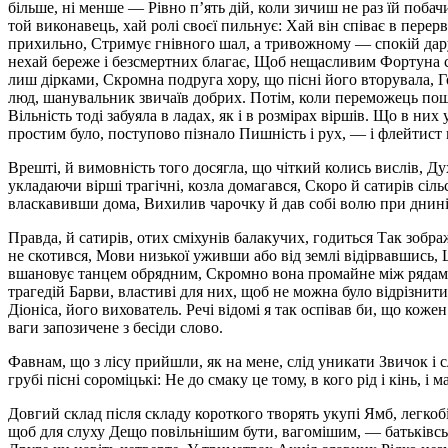
більше, ні менше — Рівно п’ять дій, коли зичиш не раз їй побачи
той виконавець, хай ролі своєї пильнує: Хай він співає в перер
прихильно, Стримує гнівного шал, а тривожному — спокій дару
нехай береже і безсмертних благає, Щоб нещасливим Фортуна сп
лиш дірками, Скромна подруга хору, що пісні його вторувала, Го
люд, шанувальник звичаїв добрих. Потім, коли переможець поши
Вільність тоді забуяла в ладах, як і в розмірах віршів. Що в ни
простим було, поступово пізнало Пишність і рух, — і флейтист п
Врешті, й вимовність того досягла, що чіткий колись вислів, Д
укладаючи вірші трагічні, козла домагався, Скоро й сатирів с
власкавивши дома, Вихилив чарочку й дав собі волю при днині
Правда, й сатирів, отих сміхунів балакучих, годиться Так зобра
не скотився, Мови низької уживши або від землі відірвавшись, Щ
вшановує танцем обрядним, Скромно вона промайне між рядами з
трагедій Барви, властиві для них, щоб не можна було відрізнит
Діоніса, його вихователь. Речі відомі я так оспівав би, що коже
ваги запозичене з бесіди слово.
Фавнам, що з лісу прийшли, як на мене, слід уникати Звичок і 
грубі пісні сороміцькі: Не до смаку це тому, в кого рід і кінь, 
Довгий склад після складу короткого творять укупі Ямб, легкоб
щоб для слуху Дещо повільнішим бути, вагомішим, — батьківсь