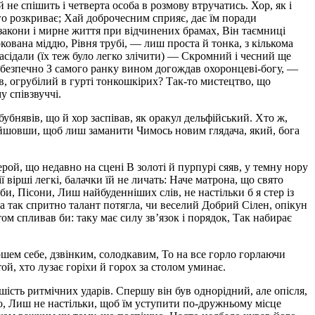
 не спішить і четверта особа в розмову втручатись. Хор, як і
його розкриває; Хай доброчесним сприяє, дає їм поради
закони і мирне життя при відчинених брамах, Він таємниці
ована міддю, Рівня трубі, — лиш проста й тонка, з кількома
засідали (їх теж було легко злічити) — Скромний і чесний ще
 безпечно З самого ранку вином догождав охоронцеві-богу, —
сів, огрубілий в гурті тонкошкірих? Так-то мистецтво, що
у співзвуччі.
убнявів, що й хор заспівав, як оракул дельфійський. Хто ж,
найшовши, щоб лиш заманити Чимось новим глядача, який, бога
ерой, що недавно на сцені В золоті й пурпурі сяяв, у темну нору
 вірші легкі, балачки їй не личать: Наче матрона, що свято
, Пісони, Лиш найбуденніших слів, не настільки б я стер із
на так спритно талант потягла, чи веселий Добрий Сілен, опікун
том спливав би: таку має силу зв’язок і порядок, Так набирає
ршем себе, дзвінким, солодкавим, То на все горло горлаючи
той, хто лузає горіхи й горох за столом уминає.
шість ритмічних ударів. Спершу він був однорідний, але опісля,
о, Лиш не настільки, щоб їм уступити по-дружньому місце