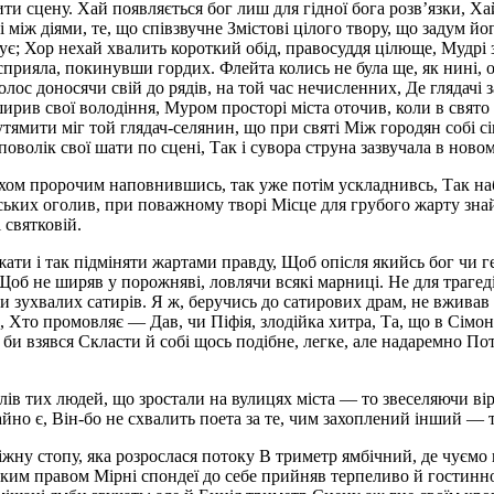
ти сцену. Хай появляється бог лиш для гідної бога розв’язки, Хай
ві між діями, те, що співзвучне Змістові цілого твору, що задум 
є; Хор нехай хвалить короткий обід, правосуддя цілюще, Мудрі 
рияла, покинувши гордих. Флейта колись не була ще, як нині, ок
лос доносячи свій до рядів, на той час нечисленних, Де глядачі 
рив свої володіння, Муром просторі міста оточив, коли в свято
х утямити міг той глядач-селянин, що при святі Між городян собі 
оволік свої шати по сцені, Так і сувора струна зазвучала в новом
ухом пророчим наповнившись, так уже потім ускладнивсь, Так наб
ільських оголив, при поважному творі Місце для грубого жарту з
 святковій.
жати і так підміняти жартами правду, Щоб опісля якийсь бог чи г
об не ширяв у порожняві, ловлячи всякі марниці. Не для трагедії
ухвалих сатирів. Я ж, беручись до сатирових драм, не вживав би
и, Хто промовляє — Дав, чи Піфія, злодійка хитра, Та, що в Сімо
н би взявся Скласти й собі щось подібне, легке, але надаремно По
слів тих людей, що зростали на вулицях міста — то звеселяючи ві
і майно є, Він-бо не схвалить поета за те, чим захоплений інший — 
іжну стопу, яка розрослася потоку В триметр ямбічний, де чуємо 
ким правом Мірні спондеї до себе прийняв терпеливо й гостинн