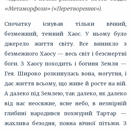
«Метаморфози» («Перетворення»).
Спочатку існував тільки вічний,
безмежний, темний Хаос. У ньому було
джерело життя світу. Все виникло з
безмежного Хаосу — весь світ і безсмертні
боги. З Хаосу походить і богиня Земля —
Гея. Широко розкинулась вона, могутня, і
дає життя всьому, що живе й росте на ній.
А далеко під Землею, так далеко, як далеко
від нас неосяжне, ясне небо, в незмірній
глибині народився похмурий Тартар —
жахлива безодня, повна вічної пітьми. З