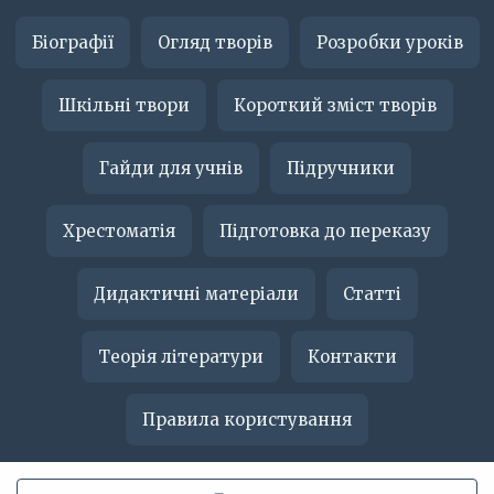
Біографії
Огляд творів
Розробки уроків
Шкільні твори
Короткий зміст творів
Гайди для учнів
Підручники
Хрестоматія
Підготовка до переказу
Дидактичні матеріали
Статті
Теорія літератури
Контакти
Правила користування