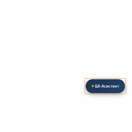
✦
ШІ‑Асистент
Пошук на сайті
Методика та розробки уроків