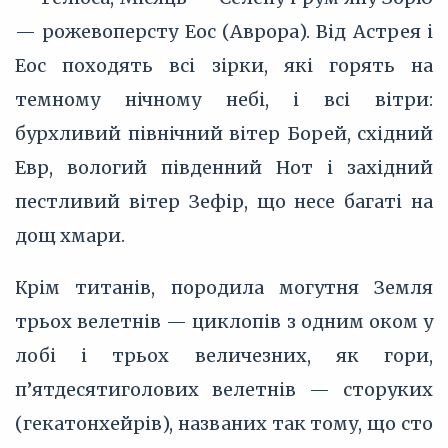
— рожевоперсту Еос (Аврора). Від Астрея і
Еос походять всі зірки, які горять на
темному нічному небі, і всі вітри:
бурхливий північний вітер Борей, східний
Евр, вологий південний Нот і західний
пестливий вітер Зефір, що несе багаті на
дощ хмари.
Крім титанів, породила могутня Земля
трьох велетнів — циклопів з одним оком у
лобі і трьох величезних, як гори,
п’ятдесятиголових велетнів — сторуких
(гекатонхейрів), названих так тому, що сто