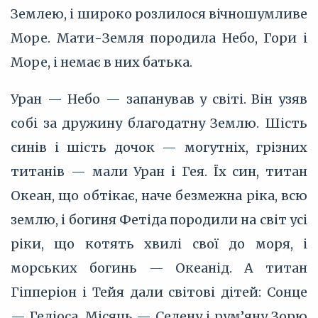
Землею, і широко розлилося вічношумливе
Море. Мати-Земля породила Небо, Гори і
Море, і немає в них батька.
Уран — Небо — запанував у світі. Він узяв
собі за дружину благодатну Землю. Шість
синів і шість дочок — могутніх, грізних
титанів — мали Уран і Гея. Їх син, титан
Океан, що обтікає, наче безмежна ріка, всю
землю, і богиня Фетіда породили на світ усі
ріки, що котять хвилі свої до моря, і
морських богинь — Океанід. А титан
Гіпперіон і Тейя дали світові дітей: Сонце
— Геліоса, Місяць — Селену і рум’яну Зорю