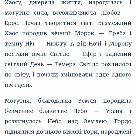
Хаосу, джерела життя, народилась і
могутня сила, всеоживляюча Любов —
Ерос. Почав творитися світ. Безмежний
Хаос породив вічний Морок — Ереба і
темну Ніч — Нюкту. А від Ночі і Мороку
постали вічне Світло — Ефір і радісний
світлий День — Гемера. Світло розлилося
по світу, і почали змінювати одне одного
ніч і день.
Могутня, благодатна Земля породила
безмежне блакитне Небо — Урана, і
розкинулось Небо над Землею. Гордо
піднялися до нього високі Гори, народжені