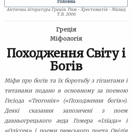
Головна
Антична література Греція. Рим - Хрестоматія - Михед
Т.В. 2006
Греція
Міфологія
Походження Світу і
Богів
Міфи про богів та їх боротьбу з гігантами і
титанами подано в основному за поемою
Гесіода «Теогонія» («Походження богів»).
Деякі сказання запозичені з поем
давньогрецького аеда Гомера «Іліада» і
«Одіссея» і поеми римського поета Овідія