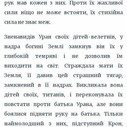
рук мав кожен з них. Проти їх жахливої
сили ніщо не може встояти, їх стихійна
сила не знає меж.
Зненавидів Уран своїх дітей-велетнів, у
надра богині Землі замкнув він їх у
глибокій темряві і не дозволив їм
виходити на світ. Страждала мати їх
Земля, її давив цей страшний тягар,
замкнений в її надрах. Викликала вона
дітей своїх, титанів, і переконувала їх
повстати проти батька Урана, але вони
боялися підняти руку на батька. Тільки
наймолодший з них, підступний Крон,