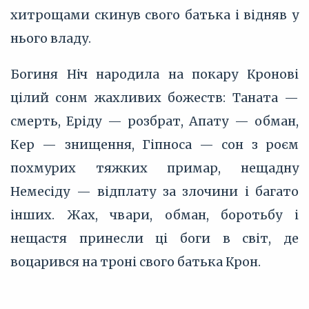
хитрощами скинув свого батька і відняв у
нього владу.
Богиня Ніч народила на покару Кронові
цілий сонм жахливих божеств: Таната —
смерть, Еріду — розбрат, Апату — обман,
Кер — знищення, Гіпноса — сон з роєм
похмурих тяжких примар, нещадну
Немесіду — відплату за злочини і багато
інших. Жах, чвари, обман, боротьбу і
нещастя принесли ці боги в світ, де
воцарився на троні свого батька Крон.