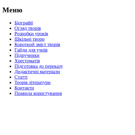
Меню
Біографії
Огляд творів
Розробки уроків
Шкільні твори
Короткий зміст творів
Гайди для учнів
Підручники
Хрестоматія
Підготовка до переказу
Дидактичні матеріали
Статті
Теорія літератури
Контакти
Правила користування