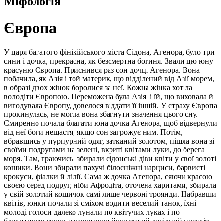
Міфологія
Європа
У царя багатого фінікійського міста Сідона, Агенора, було три
сини і дочка, прекрасна, як безсмертна богиня. Звали цю юну
красуню Європа. Приснився раз сон дочці Агенора. Вона
побачила, як Азія і той материк, що відділений від Азії морем,
в образі двох жінок боролися за неї. Кожна жінка хотіла
володіти Європою. Переможена була Азія, і їй, що виховала й
вигодувала Європу, довелося віддати її іншій. У страху Європа
прокинулась, не могла вона збагнути значення цього сну.
Смиренно почала благати юна дочка Агенора, щоб відвернули
від неї боги нещастя, якщо сон загрожує ним. Потім,
вбравшись у пурпурний одяг, затканий золотом, пішла вона зі
своїми подругами на зелені, вкриті квітами луки, до берега
моря. Там, граючись, збирали сідонські діви квіти у свої золоті
кошики. Вони збирали пахучі білосніжні нарциси, барвисті
крокуси, фіалки й лілії. Сама ж дочка Агенора, сяючи красою
своєю серед подруг, ніби Афродіта, оточена харитами, збирала
у свій золотий кошичок самі лише червоні троянди. Набравши
квітів, юнки почали зі сміхом водити веселий танок, їхні
молоді голоси далеко лунали по квітучих луках і по
блакитному морю, заглушаючи його тихий лагідний плескіт.