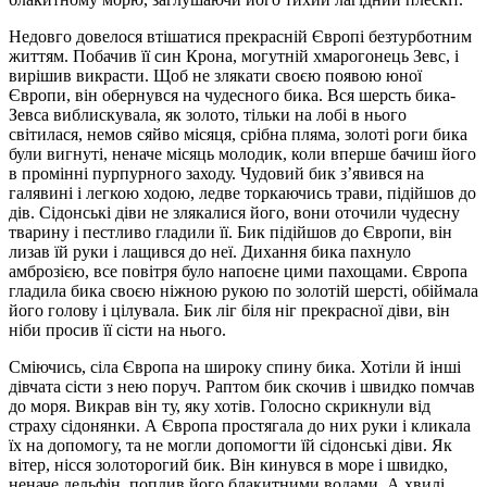
Недовго довелося втішатися прекрасній Європі безтурботним
життям. Побачив її син Крона, могутній хмарогонець Зевс, і
вирішив викрасти. Щоб не злякати своєю появою юної
Європи, він обернувся на чудесного бика. Вся шерсть бика-
Зевса виблискувала, як золото, тільки на лобі в нього
світилася, немов сяйво місяця, срібна пляма, золоті роги бика
були вигнуті, неначе місяць молодик, коли вперше бачиш його
в промінні пурпурного заходу. Чудовий бик з’явився на
галявині і легкою ходою, ледве торкаючись трави, підійшов до
дів. Сідонські діви не злякалися його, вони оточили чудесну
тварину і пестливо гладили її. Бик підійшов до Європи, він
лизав їй руки і лащився до неї. Дихання бика пахнуло
амброзією, все повітря було напоєне цими пахощами. Європа
гладила бика своєю ніжною рукою по золотій шерсті, обіймала
його голову і цілувала. Бик ліг біля ніг прекрасної діви, він
ніби просив її сісти на нього.
Сміючись, сіла Європа на широку спину бика. Хотіли й інші
дівчата сісти з нею поруч. Раптом бик скочив і швидко помчав
до моря. Викрав він ту, яку хотів. Голосно скрикнули від
страху сідонянки. А Європа простягала до них руки і кликала
їх на допомогу, та не могли допомогти їй сідонські діви. Як
вітер, нісся золоторогий бик. Він кинувся в море і швидко,
неначе дельфін, поплив його блакитними водами. А хвилі