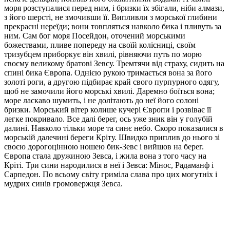
моря розступалися перед ним, і бризки їх збігали, ніби алмази,
з його шерсті, не змочивши її. Випливли з морської глибини
прекрасні нереїди; вони товпляться навколо бика і пливуть за
ним. Сам бог моря Посейдон, оточений морськими
божествами, пливе попереду на своїй колісниці, своїм
тризубцем приборкує він хвилі, рівняючи путь по морю
своєму великому братові Зевсу. Тремтячи від страху, сидить на
спині бика Європа. Однією рукою тримається вона за його
золоті роги, а другою підбирає край свого пурпурного одягу,
щоб не замочили його морські хвилі. Даремно боїться вона;
море ласкаво шумить, і не долітають до неї його солоні
бризки. Морський вітер колише кучері Європи і розвіває її
легке покривало. Все далі берег, ось уже зник він у голубій
далині. Навколо тільки море та синє небо. Скоро показалися в
морській далечині береги Кріту. Швидко приплив до нього зі
своєю дорогоцінною ношею бик-Зевс і вийшов на берег.
Європа стала дружиною Зевса, і жила вона з того часу на
Кріті. Три сини народилися в неї і Зевса: Мінос, Радаманф і
Сарпедон. По всьому світу гриміла слава про цих могутніх і
мудрих синів громовержця Зевса.