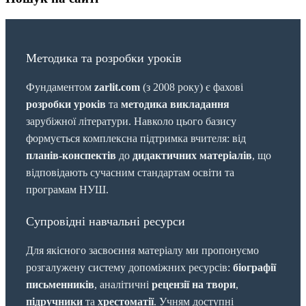
Методика та розробки уроків
Фундаментом
zarlit.com
(з 2008 року) є фахові
розробки уроків
та
методика викладання
зарубіжної літератури. Навколо цього базису
формується комплексна підтримка вчителя: від
планів-конспектів
до
дидактичних матеріалів
, що
відповідають сучасним стандартам освіти та
програмам НУШ.
Супровідні навчальні ресурси
Для якісного засвоєння матеріалу ми пропонуємо
розгалужену систему допоміжних ресурсів:
біографії
письменників
, аналітичні
рецензії на твори
,
підручники
та
хрестоматії
. Учням доступні