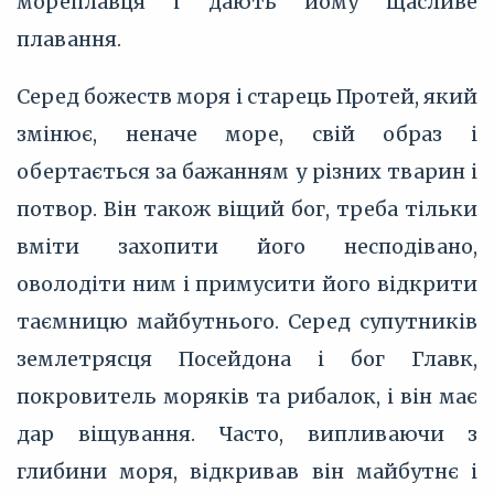
мореплавця і дають йому щасливе
плавання.
Серед божеств моря і старець Протей, який
змінює, неначе море, свій образ і
обертається за бажанням у різних тварин і
потвор. Він також віщий бог, треба тільки
вміти захопити його несподівано,
оволодіти ним і примусити його відкрити
таємницю майбутнього. Серед супутників
землетрясця Посейдона і бог Главк,
покровитель моряків та рибалок, і він має
дар віщування. Часто, випливаючи з
глибини моря, відкривав він майбутнє і