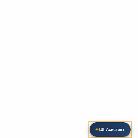
✦
ШІ‑Асистент