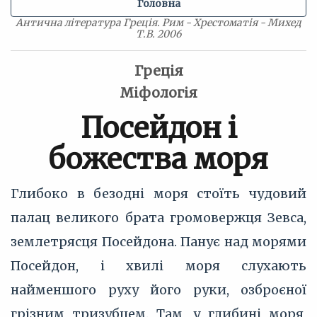
Головна
Антична література Греція. Рим - Хрестоматія - Михед
Т.В. 2006
Греція
Міфологія
Посейдон і
божества моря
Глибоко в безодні моря стоїть чудовий
палац великого брата громовержця Зевса,
землетрясця Посейдона. Панує над морями
Посейдон, і хвилі моря слухають
найменшого руху його руки, озброєної
грізним тризубцем. Там, у глибині моря,