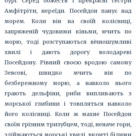
бурі. Серед божеств і прекрасні сестри
Амфітріти, нереїди. Посейдон панує над
морем. Коли він на своїй колісниці,
запряженій чудовими кіньми, мчить по
морю, тоді розступаються вічношумливі
хвилі і дають дорогу володареві
Посейдону. Рівний своєю вродою самому
Зевсові, швидко мчить він по
безбережному морю, а навколо нього
грають дельфіни, риби випливають з
морської глибини і товпляться навколо
його колісниці. Коли ж махне Посейдон
своїм грізним тризубцем, тоді, неначе гори,
здіймаються морські хвилі, вкриті білими