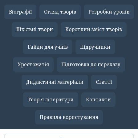
Біографії
Огляд творів
Розробки уроків
Шкільні твори
Короткий зміст творів
Гайди для учнів
Підручники
Хрестоматія
Підготовка до переказу
Дидактичні матеріали
Статті
Теорія літератури
Контакти
Правила користування