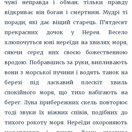
чужі неправда і обман; тільки правду
відкриває він богам і смертним. Мудрі ті
поради, які дає віщий старець. П’ятдесят
прекрасних дочок у Нерея. Весело
хлюпочуться юні нереїди на хвилях моря,
сяючи серед них своєю божественною
вродою. Побравшись за руки, випливають
вони з морської пучини і водять танок на
березі під ласкавий плескіт хвиль
спокійного моря, що тихо набігають на
берег. Луна прибережних скель повторює
тоді звуки їх ніжних співів, подібних до
тихого рокоту моря. Нереїди охороняють