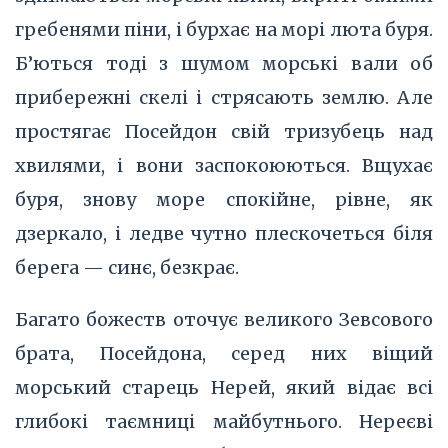
гребенями піни, і бурхає на морі люта буря.
Б’ються тоді з шумом морські вали об
прибережні скелі і стрясають землю. Але
простягає Посейдон свій тризубець над
хвилями, і вони заспокоюються. Вщухає
буря, знову море спокійне, рівне, як
дзеркало, і ледве чутно плескочеться біля
берега — синє, безкрає.
Багато божеств оточує великого Зевсового
брата, Посейдона, серед них віщий
морський старець Нерей, який відає всі
глибокі таємниці майбутнього. Нереєві