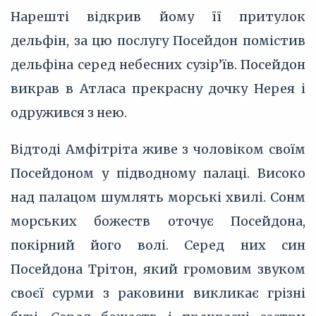
Нарешті відкрив йому її притулок
дельфін, за цю послугу Посейдон помістив
дельфіна серед небесних сузір’їв. Посейдон
викрав в Атласа прекрасну дочку Нерея і
одружився з нею.
Відтоді Амфітріта живе з чоловіком своїм
Посейдоном у підводному палаці. Високо
над палацом шумлять морські хвилі. Сонм
морських божеств оточує Посейдона,
покірний його волі. Серед них син
Посейдона Трітон, який громовим звуком
своєї сурми з раковини викликає грізні