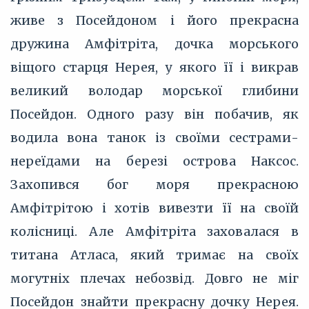
живе з Посейдоном і його прекрасна
дружина Амфітріта, дочка морського
віщого старця Нерея, у якого її і викрав
великий володар морської глибини
Посейдон. Одного разу він побачив, як
водила вона танок із своїми сестрами-
нереїдами на березі острова Наксос.
Захопився бог моря прекрасною
Амфітрітою і хотів вивезти її на своїй
колісниці. Але Амфітріта заховалася в
титана Атласа, який тримає на своїх
могутніх плечах небозвід. Довго не міг
Посейдон знайти прекрасну дочку Нерея.