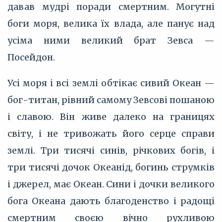
давав мудрі поради смертним. Могутні
боги моря, велика їх влада, але панує над
усіма ними великий брат Зевса —
Посейдон.
Усі моря і всі землі обтікає сивий Океан —
бог-титан, рівний самому Зевсові пошаною
і славою. Він живе далеко на границях
світу, і не тривожать його серце справи
землі. Три тисячі синів, річкових богів, і
три тисячі дочок Океанід, богинь струмків
і джерел, має Океан. Сини і дочки великого
бога Океана дають благоденство і радощі
смертним своєю вічно рухливою