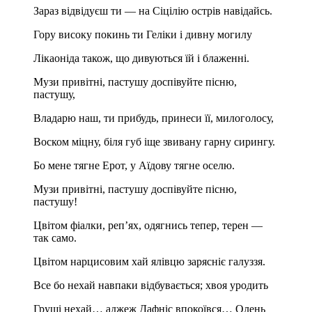
Зараз відвідуєш ти — на Сіцілію острів навідайсь.
Гору високу покинь ти Геліки і дивну могилу
Лікаоніда також, що дивуються їй і блаженні.
Музи привітні, пастушу доспівуйте пісню,
пастушу,
Владарю наш, ти прибудь, принеси її, милоголосу,
Воском міцну, біля губ іще звивану гарну сирингу.
Бо мене тягне Ерот, у Аїдову тягне оселю.
Музи привітні, пастушу доспівуйте пісню,
пастушу!
Цвітом фіалки, реп’ях, одягнись тепер, терен —
так само.
Цвітом нарцисовим хай ялівцю зарясніє галуззя.
Все бо нехай навпаки відбувається; хвоя уродить
Груші нехай… аджеж Дафніс впокоївся… Олень