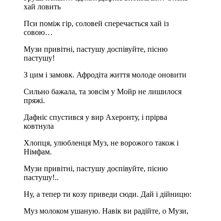
хай ловить
Пси поміж гір, соловей сперечається хай із
совою…
Музи привітні, пастушу доспівуйте, пісню
пастушу!
З цим і замовк. Афродіта життя молоде оновити
Сильно бажала, та зовсім у Мойр не лишилося
пряжі.
Дафніс спустився у вир Ахеронту, і прірва
ковтнула
Хлопця, улюбленця Муз, не ворожого також і
Німфам.
Музи привітні, пастушу доспівуйте, пісню
пастушу!..
Ну, а тепер ти козу приведи сюди. Дай і дійницю:
Муз молоком ушаную. Навік ви радійте, о Музи,