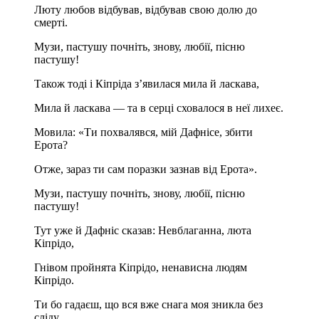
Люту любов відбував, відбував свою долю до
смерті.
Музи, пастушу почніть, знову, любії, пісню
пастушу!
Також тоді і Кіпріда з’явилася мила й ласкава,
Мила й ласкава — та в серці сховалося в неї лихеє.
Мовила: «Ти похвалявся, мій Дафнісе, збити
Ерота?
Отже, зараз ти сам поразки зазнав від Ерота».
Музи, пастушу почніть, знову, любії, пісню
пастушу!
Тут уже й Дафніс сказав: Невблаганна, люта
Кіпрідо,
Гнівом пройнята Кіпрідо, ненависна людям
Кіпрідо.
Ти бо гадаєш, що вся вже снага моя зникла без
сліду,