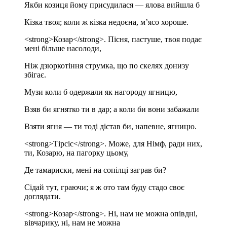
Якби козиця йому присудилася — ялова вийшла б
Кізка твоя; коли ж кізка недоєна, м’ясо хороше.
<strong>Козар</strong>. Пісня, пастуше, твоя подає
мені більше насолоди,
Ніж дзюркотіння струмка, що по скелях донизу
збігає.
Музи коли б одержали як нагороду ягницю,
Взяв би ягнятко ти в дар; а коли би вони забажали
Взяти ягня — ти тоді дістав би, напевне, ягницю.
<strong>Тірсіс</strong>. Може, для Німф, ради них,
ти, Козарю, на пагорку цьому,
Де тамариски, мені на сопілці заграв би?
Сідай тут, граючи; я ж ото там буду стадо своє
доглядати.
<strong>Козар</strong>. Ні, нам не можна опівдні,
вівчарику, ні, нам не можна