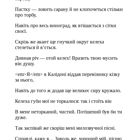
Пастку — ловить сарану й не клопочеться стільки
про торбу,
Навіть про весь виноград, як втішається з сітки
своєї.
Скрізь же акант ще гнучкий округ келеха
стелеться й в’ється.
Дивная річ — отой келех! Вразить твою мусить
він душу.
<em>Я</em> в Калідоні віддав перевізнику кізку
за нього,
Навіть до того ж додав ще великеє сиру кружало.
Келеха губи мої не торкалися: так і стоїть він
В мене неторканий, чистий. Потішений був би ти
дуже.
Так заспівай же скоріш мені милозвучної пісні.
Справді, кажу я… Заводь же, хороший мій, пісню