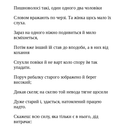
Пишноволосі такі, один одного два чоловіки
Словом вражають по черзі. Та жінка щось мало їх
слуха.
Зараз на одного ніжно подивиться й мило
всміхнеться,
Потім вже інший їй став до вподоби, а в них від
кохання
Спухли повіки й не варт коло спору їм так
упадати.
Поруч рибалку старого зображено й берег
високий;
Дикая скеля; на скелю той невода тягне щосили
Дуже старий і, здається, натомлений працею
надто.
Скажеш: всю силу, яка тільки є в нього, дід
витрачає: