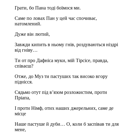
Грати, бо Пана тоді боїмося ми.
Саме по ловах Пан у цей час спочиває,
натомлений.
Дуже він лютий,
Завжди кипить в ньому гнів, роздуваються ніздрі
від гніву…
Ти от про Дафніса муки, мій Тірсісе, правда,
співаєш?
Отже, до Муз ти пастуших так високо вгору
піднісся.
Сядьмо отут під в’язом розложистим, проти
Пріапа,
І проти Німф, отих наших джерельних, саме де
місце
Наше пастуше й дуби… О, коли б заспівав ти для
мене,