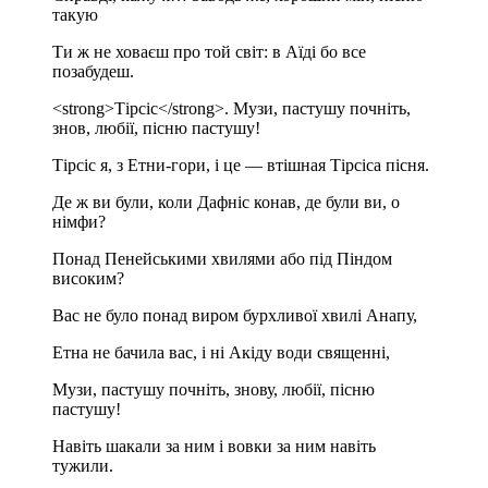
такую
Ти ж не ховаєш про той світ: в Аїді бо все
позабудеш.
<strong>Тірсіс</strong>. Музи, пастушу почніть,
знов, любії, пісню пастушу!
Тірсіс я, з Етни-гори, і це — втішная Тірсіса пісня.
Де ж ви були, коли Дафніс конав, де були ви, о
німфи?
Понад Пенейськими хвилями або під Піндом
високим?
Вас не було понад виром бурхливої хвилі Анапу,
Етна не бачила вас, і ні Акіду води священні,
Музи, пастушу почніть, знову, любії, пісню
пастушу!
Навіть шакали за ним і вовки за ним навіть
тужили.