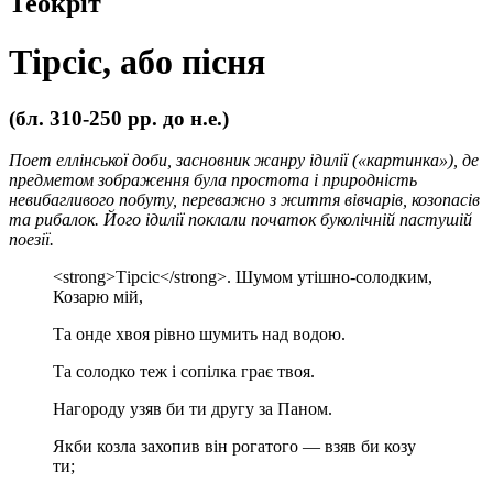
Теокріт
Тірсіс, або пісня
(бл. 310-250 рр. до н.е.)
Поет еллінської доби, засновник жанру ідилії («картинка»), де
предметом зображення була простота і природність
невибагливого побуту, переважно з життя вівчарів, козопасів
та рибалок. Його ідилії поклали початок буколічній пастушій
поезії.
<strong>Тірсіс</strong>. Шумом утішно-солодким,
Козарю мій,
Та онде хвоя рівно шумить над водою.
Та солодко теж і сопілка грає твоя.
Нагороду узяв би ти другу за Паном.
Якби козла захопив він рогатого — взяв би козу
ти;