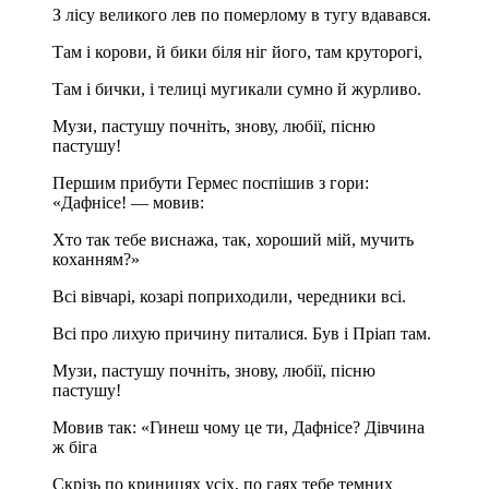
З лісу великого лев по померлому в тугу вдавався.
Там і корови, й бики біля ніг його, там круторогі,
Там і бички, і телиці мугикали сумно й журливо.
Музи, пастушу почніть, знову, любії, пісню
пастушу!
Першим прибути Гермес поспішив з гори:
«Дафнісе! — мовив:
Хто так тебе виснажа, так, хороший мій, мучить
коханням?»
Всі вівчарі, козарі поприходили, чередники всі.
Всі про лихую причину питалися. Був і Пріап там.
Музи, пастушу почніть, знову, любії, пісню
пастушу!
Мовив так: «Гинеш чому це ти, Дафнісе? Дівчина
ж біга
Скрізь по криницях усіх, по гаях тебе темних