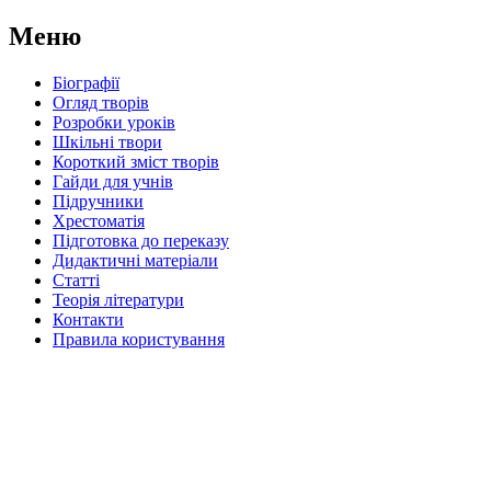
Меню
Біографії
Огляд творів
Розробки уроків
Шкільні твори
Короткий зміст творів
Гайди для учнів
Підручники
Хрестоматія
Підготовка до переказу
Дидактичні матеріали
Статті
Теорія літератури
Контакти
Правила користування