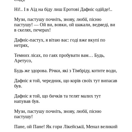
Ні!.. І в Аїд на біду лиш Еротові Дафніс одійде!..
Музи, пастушу почніть, знову, любії, пісню
пастушу! — Ой ви, вовки, ой шакали, ведмеді, ви
в скелях, печерах!
Дафніс-пастух, я вітаю вас: годі вже вкупі по
нетрях,
Темних лісах, по гаях пробувати вам… Будь,
Аретусо,
Будь же здорова. Річки, які з Тімбріду, котите води,
Дафніс я той, чередник, що корів своїх тут випасав
був.
Дафніс я той, що бичків та телят малих тут
напував був.
Музи, пастушу почніть, знову, любії, пісню
пастушу!
Пане, ой Пане! Як гори Лікейськії, Менал великий