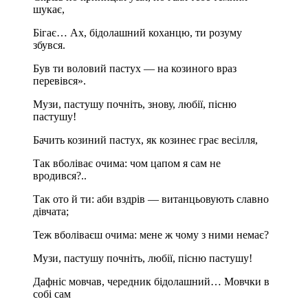
шукає,
Бігає… Ах, бідолашний коханцю, ти розуму
збувся.
Був ти воловий пастух — на козиного враз
перевівся».
Музи, пастушу почніть, знову, любії, пісню
пастушу!
Бачить козиний пастух, як козинеє грає весілля,
Так вболіває очима: чом цапом я сам не
вродився?..
Так ото й ти: аби вздрів — витанцьовують славно
дівчата;
Теж вболіваєш очима: мене ж чому з ними немає?
Музи, пастушу почніть, любії, пісню пастушу!
Дафніс мовчав, чередник бідолашний… Мовчки в
собі сам