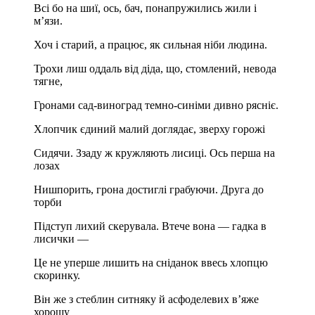
Всі бо на шиї, ось, бач, понапружились жили і
м’язи.
Хоч і старий, а працює, як сильная ніби людина.
Трохи лиш оддаль від діда, що, стомлений, невода
тягне,
Гронами сад-виноград темно-синіми дивно рясніє.
Хлопчик єдиний малий доглядає, зверху горожі
Сидячи. Ззаду ж кружляють лисиці. Ось перша на
лозах
Нишпорить, грона достиглі грабуючи. Друга до
торби
Підступ лихий скерувала. Втече вона — гадка в
лисички —
Це не уперше лишить на сніданок ввесь хлопцю
скоринку.
Він же з стеблин ситняку й асфоделевих в’яже
хорошу