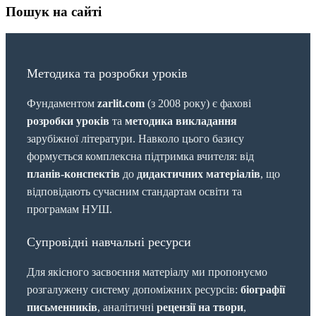
Пошук на сайті
Методика та розробки уроків
Фундаментом
zarlit.com
(з 2008 року) є фахові
розробки уроків
та
методика викладання
зарубіжної літератури. Навколо цього базису
формується комплексна підтримка вчителя: від
планів-конспектів
до
дидактичних матеріалів
, що
відповідають сучасним стандартам освіти та
програмам НУШ.
Супровідні навчальні ресурси
Для якісного засвоєння матеріалу ми пропонуємо
розгалужену систему допоміжних ресурсів:
біографії
письменників
, аналітичні
рецензії на твори
,