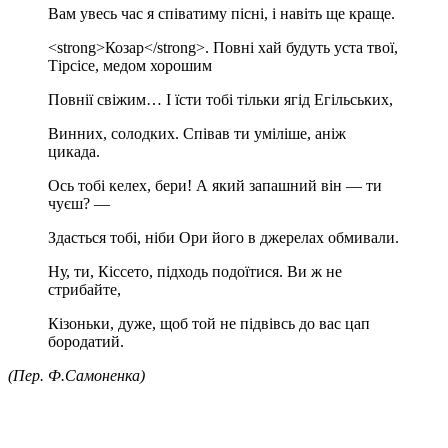
Вам увесь час я співатиму пісні, і навіть ще краще.
<strong>Козар</strong>. Повні хай будуть уста твої,
Тірсісе, медом хорошим
Повнії свіжим… І їсти тобі тільки ягід Егільських,
Винних, солодких. Співав ти уміліше, аніж
цикада.
Ось тобі келех, бери! А який запашний він — ти
чуєш? —
Здасться тобі, ніби Ори його в джерелах обмивали.
Ну, ти, Кіссето, підходь подоїтися. Ви ж не
стрибайте,
Кізоньки, дуже, щоб той не підвівсь до вас цап
бородатий.
(Пер. Ф.Самоненка)