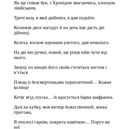
Як ще співав був, з Хронідом змагаючись, хлопцем
лівійським,
Тричі козу, в якої двійнята, я дам подоїти.
Козликів двох нагодує й на день іще дасть дві
дійниці.
Келеха, воском хорошим улитого, дам немалого.
На дві він ручки, новий, ще різця ніби чути від
нього.
Зверху по вінцях його своїм стелеться листом і
в’ється
Плющ із безсмертниками переплетений… Кожне
колінце
Кетяг ягід спуска… їх красується барва шафранна.
Далі на кубку, мов витвір божественний, жінка
пригожа,
В пеплосі гарнім, покрита наміткою… Поруч же
неї