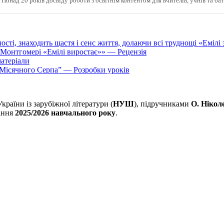
 Понад 20 років досвіду роботи з освітнім контентом для вчителів, учнів та бат
даності, знаходить щастя і сенс життя, долаючи всі труднощі «Ем
 Монтгомері «Емілі виростає»» — Рецензія
атеріали
 Місячного Серпа” — Розробки уроків
аїни із зарубіжної літератури (
НУШ
), підручниками
О. Нікол
вання
2025/2026 навчального року
.