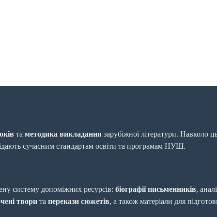
оків
та
методика викладання
зарубіжної літератури. Навколо ц
відають сучасним стандартам освіти та програмам НУШ.
ену систему допоміжних ресурсів:
біографії письменників
, анал
чені твори
та
перекази сюжетів
, а також матеріали для підгото