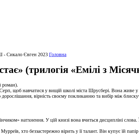
Ш - Сикало Євген 2023
Головна
стає» (трилогія «Емілі з Місяч
 роман).
 Серп
, щоб навчатися у вищій школі міста
Шрусбері
. Вона живе у
ро дорослішання, вірність своєму покликанню та вибір між блис
чиком» натхнення. У цій книзі вона вчиться дисципліні слова.
рреїв, хто беззастережно вірить у її талант. Він купує їй папір