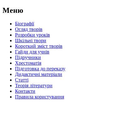
Меню
Біографії
Огляд творів
Розробки уроків
Шкільні твори
Короткий зміст творів
Гайди для учнів
Підручники
Хрестоматія
Підготовка до переказу
Дидактичні матеріали
Статті
Теорія літератури
Контакти
Правила користування