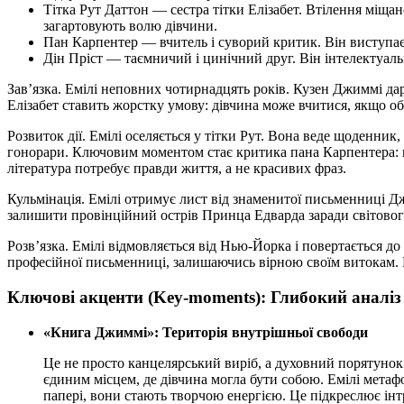
Тітка Рут Даттон
— сестра тітки Елізабет. Втілення міщан
загартовують волю дівчини.
Пан Карпентер
— вчитель і суворий критик. Він виступає
Дін Пріст
— таємничий і цинічний друг. Він інтелектуальн
Зав’язка
. Емілі неповних чотирнадцять років.
Кузен Джиммі
дар
Елізабет
ставить жорстку умову: дівчина може вчитися, якщо о
Розвиток дії
. Емілі оселяється у
тітки Рут
. Вона веде щоденник, 
гонорари. Ключовим моментом стає критика
пана Карпентера
:
література потребує правди життя, а не красивих фраз.
Кульмінація
. Емілі отримує лист від знаменитої письменниці
Дж
залишити провінційний острів Принца Едварда заради світового
Розв’язка
. Емілі відмовляється від Нью-Йорка і повертається до
професійної письменниці, залишаючись вірною своїм витокам. В
Ключові акценти (Key-moments): Глибокий аналіз
«Книга Джиммі»: Територія внутрішньої свободи
Це не просто канцелярський виріб, а духовний порятунок 
єдиним місцем, де дівчина могла бути собою. Емілі метафор
папері, вони стають творчою енергією. Це підкреслює інтро