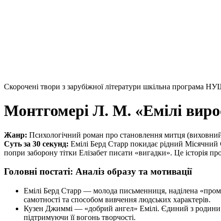
Скорочені твори з зарубіжної літератури шкільна програма НУ
Монтгомері Л. М. «Емілі виро
Жанр:
Психологічний роман про становлення митця (виховний
Суть за 30 секунд:
Емілі Берд Старр покидає рідний
Місячний
попри заборону тітки Елізабет писати «вигадки». Це історія п
Головні постаті: Аналіз образу та мотивації
Емілі Берд Старр
— молода письменниця, наділена «промін
самотності та способом вивчення людських характерів.
Кузен Джиммі
— «добрий ангел» Емілі. Єдиний з родини Му
підтримуючи її вогонь творчості.