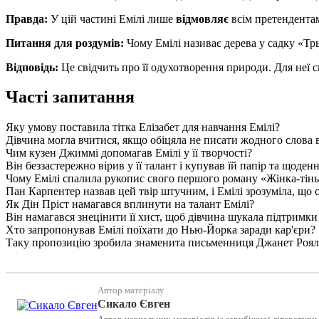
Правда:
У цій частині Емілі лише
відмовляє
всім претендентам
Питання для роздумів:
Чому Емілі називає дерева у садку «Т
Відповідь:
Це свідчить про її одухотворення природи. Для неї св
Часті запитання
Яку умову поставила тітка Елізабет для навчання Емілі?
Дівчина могла вчитися, якщо обіцяла не писати жодного слова 
Чим кузен Джиммі допомагав Емілі у її творчості?
Він беззастережно вірив у її талант і купував їй папір та щоден
Чому Емілі спалила рукопис свого першого роману «Жінка-тін
Пан Карпентер назвав цей твір штучним, і Емілі зрозуміла, що 
Як Дін Пріст намагався вплинути на талант Емілі?
Він намагався знецінити її хист, щоб дівчина шукала підтримки
Хто запропонував Емілі поїхати до Нью-Йорка заради кар'єри?
Таку пропозицію зробила знаменита письменниця Джанет Роял
Автор матеріалу
Сикало Євген