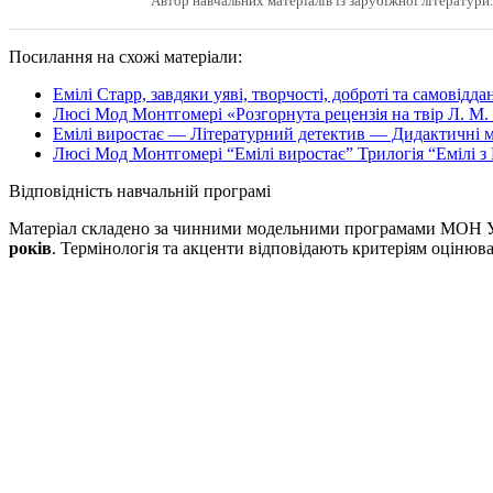
Автор навчальних матеріалів із зарубіжної літератури.
Посилання на схожі матеріали:
Емілі Старр, завдяки уяві, творчості, доброті та самовід
Люсі Мод Монтгомері «Розгорнута рецензія на твір Л. М.
Емілі виростає — Літературний детектив — Дидактичні м
Люсі Мод Монтгомері “Емілі виростає” Трилогія “Емілі з
Відповідність навчальній програмі
Матеріал складено за чинними модельними програмами МОН Укр
років
. Термінологія та акценти відповідають критеріям оціню