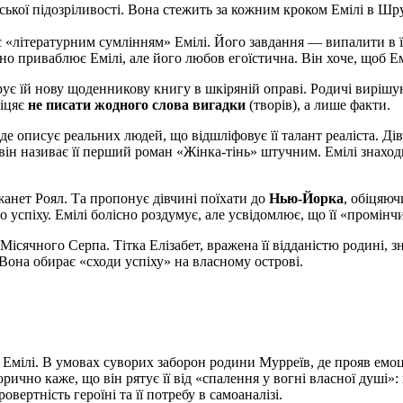
ської підозріливості. Вона стежить за кожним кроком Емілі в Шр
 «літературним сумлінням» Емілі. Його завдання — випалити в її
о приваблює Емілі, але його любов егоїстична. Він хоче, щоб Емі
ує їй нову щоденникову книгу в шкіряній оправі. Родичі вирішу
біцяє
не писати жодного слова вигадки
(творів), а лише факти.
де описує реальних людей, що відшліфовує її талант реаліста. Ді
 він називає її перший роман «Жінка-тінь» штучним. Емілі знахо
анет Роял
. Та пропонує дівчині поїхати до
Нью-Йорка
, обіцяюч
 успіху. Емілі болісно роздумує, але усвідомлює, що її «промін
Місячного Серпа
. Тітка Елізабет, вражена її відданістю родині,
она обирає «сходи успіху» на власному острові.
Емілі. В умовах суворих заборон родини Мурреїв, де прояв емоц
ично каже, що він рятує її від «спалення у вогні власної душі»: 
вертність героїні та її потребу в самоаналізі.