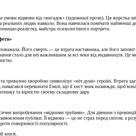
за умови відмови від «вигадок» (художньої прози). Ця жорстка з
на реальних людях навколо. Вона навчилася помічати найменші де
енницю-реалістку, майстра психологічного портрета.
фети»
важала. Його смерть — це втрата наставника, але його заповіт 
знання стало для неї важливішим за всі чеки від видавництв. Це 
чністю.
 та тривалою хворобою символізує «ніч душі» героїні. Втрата зда
но, намагався переконати Емілі, що її хист зник назавжди, щоб в
тишку та вірністю своєму складному дару.
чне випробування «мідними трубами». Для дівчини з провінції ц
мовлення публіки. Її відмова — це не страх перед світом, а роз
роти поверховості популярності.
й книзі.