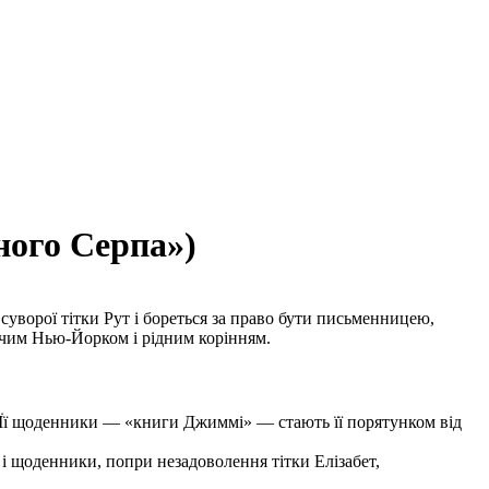
ного Серпа»)
 суворої тітки Рут і бореться за право бути письменницею,
кучим Нью-Йорком і рідним корінням.
 Її щоденники — «книги Джиммі» — стають її порятунком від
 і щоденники, попри незадоволення тітки Елізабет,