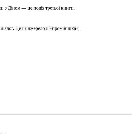
ни з Діном — це подія третьої книги.
діалог. Це і є джерело її «промінчика».