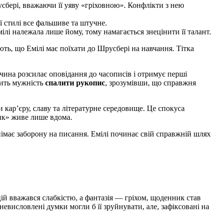
усбері, вважаючи її уяву «гріховною». Конфлікти з нею
 стилі все фальшиве та штучне.
лі належала лише йому, тому намагається знецінити її талант.
ють, що Емілі має поїхати до
Шрусбері
на навчання.
Тітка
вчина розсилає оповідання до часописів і отримує перші
дить мужність
спалити рукопис
, зрозумівши, що справжня
и кар’єру, славу та літературне середовище. Це спокуса
чик» живе лише вдома.
 знімає заборону на писання. Емілі починає свій справжній шлях
ій вважався слабкістю, а фантазія — гріхом, щоденник став
невисловлені думки могли б її зруйнувати, але, зафіксовані на