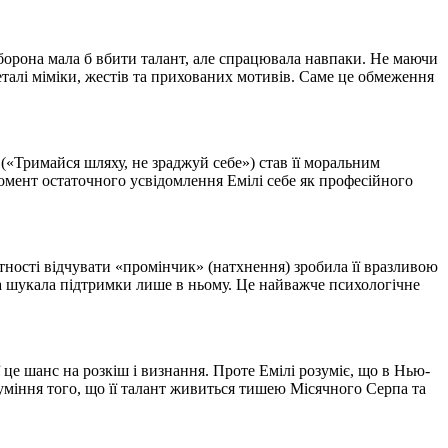
аборона мала б вбити талант, але спрацювала навпаки. Не маючи
талі міміки, жестів та прихованих мотивів. Саме це обмеження
(«Тримайся шляху, не зраджуй себе») став її моральним
момент остаточного усвідомлення Емілі себе як професійного
тності відчувати «промінчик» (натхнення) зробила її вразливою
она шукала підтримки лише в ньому. Це найважче психологічне
е шанс на розкіш і визнання. Проте Емілі розуміє, що в Нью-
уміння того, що її талант живиться тишею Місячного Серпа та