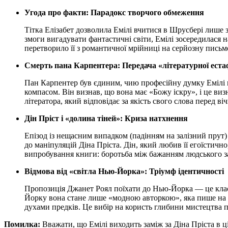
Угода про факти: Парадокс творчого обмеження
Тітка Елізабет дозволила Емілі вчитися в Шрусбері лише 
змоги вигадувати фантастичні світи, Емілі зосередилася 
перетворило її з романтичної мрійниці на серйозну письм
Смерть пана Карпентера: Передача «літературної еста
Пан Карпентер був єдиним, чию професійну думку Емілі по
компасом. Він визнав, що вона має «Божу іскру», і це ви
літератора, який відповідає за якість свого слова перед ві
Дін Пріст і «долина тіней»: Криза натхнення
Епізод із нещасним випадком (падінням на залізний прут)
до маніпуляцій Діна Пріста. Дін, який любив її егоїстич
випробування книги: боротьба між бажанням людського за
Відмова від «світла Нью-Йорка»: Тріумф ідентичності
Пропозиція Джанет Роял поїхати до Нью-Йорка — це класи
Йорку вона стане лише «модною авторкою», яка пише на за
духами предків. Це вибір на користь глибини мистецтва п
Помилка:
Вважати, що Емілі виходить заміж за Діна Пріста в ці