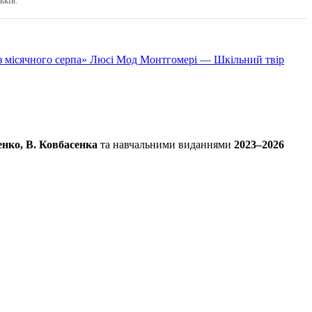
ьків.
ілі з місячного серпа» Люсі Мод Монтгомері — Шкільний твір
енко, В. Ковбасенка
та навчальними виданнями
2023–2026