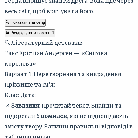
Герда вирішує знайти друга. Вона йде через
весь світ, щоб врятувати його.
🔍 Показати відповіді
🖨 Роздрукувати варіант 1
🔍 Літературний детектив
Ганс Крістіан Андерсен — «Снігова
королева»
Варіант 1: Перетворення та викрадення
Прізвище та ім'я:
Клас:
Дата:
📌
Завдання:
Прочитай текст. Знайди та
підкресли
5 помилок
, які не відповідають
змісту твору. Запиши правильні відповіді в
таблицю нижче.