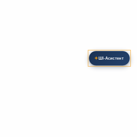
✦
ШІ‑Асистент
Пошук на сайті
Методика та розробки уроків
Фундаментом
zarlit.com
(з 2008 року) є фахові
розробки уроків
та
методика викладання
зарубіжної
літератури. Навколо цього базису формується
комплексна підтримка вчителя: від
планів-
конспектів
до
дидактичних матеріалів
, що