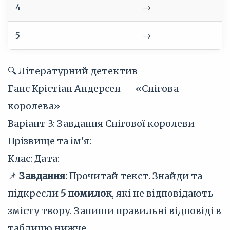
4
→
5
→
🔍 Літературний детектив
Ганс Крістіан Андерсен — «Снігова
королева»
Варіант 3: Завдання Снігової королеви
Прізвище та ім'я:
Клас:
Дата:
📌
Завдання:
Прочитай текст. Знайди та
підкресли
5 помилок
, які не відповідають
змісту твору. Запиши правильні відповіді в
таблицю нижче.