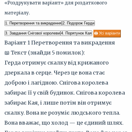
«Роздрукувати варіант» для роздаткового
матеріалу.
1. Перетворення та викрадення
2. Подорож Герди
3. Завдання Снігової королеви
4. Порятунок Кая
🖨 Усі варіанти
Варіант 1
Перетворення та викрадення
📖 Текст (знайди 5 помилок):
Герда отримує скалку від крижаного
дзеркала в серце. Через це вона стає
доброю і лагідною. Снігова королева
забирає її у свій будинок. Снігова королева
забирає Кая, і лише потім він отримує
скалку. Вона не розуміє людського тепла.
Вона вважає, що холод — це єдиний шлях.