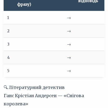
відповідь
фразу)
1
→
2
→
3
→
4
→
5
→
🔍 Літературний детектив
Ганс Крістіан Андерсен — «Снігова
королева»