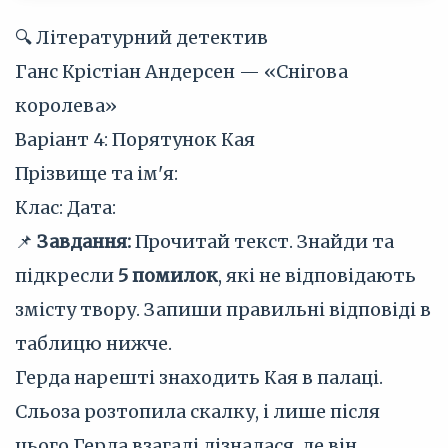
🔍 Літературний детектив
Ганс Крістіан Андерсен — «Снігова
королева»
Варіант 4: Порятунок Кая
Прізвище та ім'я:
Клас:
Дата:
📌
Завдання:
Прочитай текст. Знайди та
підкресли
5 помилок
, які не відповідають
змісту твору. Запиши правильні відповіді в
таблицю нижче.
Герда нарешті знаходить Кая в палаці.
Сльоза розтопила скалку, і лише після
цього Герда взагалі дізналася, де він