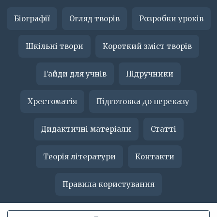
Біографії
Огляд творів
Розробки уроків
Шкільні твори
Короткий зміст творів
Гайди для учнів
Підручники
Хрестоматія
Підготовка до переказу
Дидактичні матеріали
Статті
Теорія літератури
Контакти
Правила користування