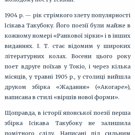
1904 р. — рік стрімкого злету популярності
Ісікава Такубоку. Його поезії були майже в
кожному номері «Ранкової зірки» і в інших
виданнях. І. Т. стає відомим у широких
літературних колах. Восени цього року
поет вдруге поїхав у Токіо, і через кілька
місяців, у травні 1905 р., у столиці вийшла
друком збірка «Жадання» («Акогаре»),
написана в стилі «віршів нової форми».
Щоправда, в історії японської поезії перша
збірка Ісікава Такубоку не залишила
помітного сліду. Написані під сильним