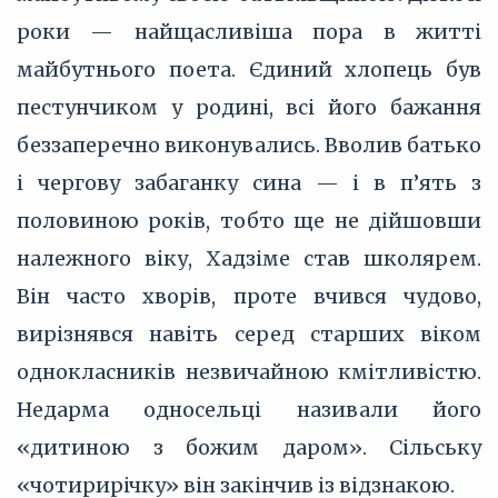
роки — найщасливіша пора в житті
майбутнього поета. Єдиний хлопець був
пестунчиком у родині, всі його бажання
беззаперечно виконувались. Вволив батько
і чергову забаганку сина — і в п’ять з
половиною років, тобто ще не дійшовши
належного віку, Хадзіме став школярем.
Він часто хворів, проте вчився чудово,
вирізнявся навіть серед старших віком
однокласників незвичайною кмітливістю.
Недарма односельці називали його
«дитиною з божим даром». Сільську
«чотирирічку» він закінчив із відзнакою.