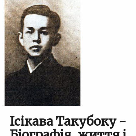
Ісікава Такубоку -
Біографія, життя і