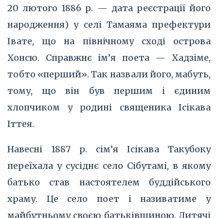
20 лютого 1886 р. — дата реєстрації його
народження) у селі Тамаяма префектури
Івате, що на північному сході острова
Хонсю. Справжнє ім’я поета — Хадзіме,
тобто «перший». Так назвали його, мабуть,
тому, що він був першим і єдиним
хлопчиком у родині священика Ісікава
Іттея.
Навесні 1887 р. сім’я Ісікава Такубоку
переїхала у сусіднє село Сібутамі, в якому
батько став настоятелем буддійського
храму. Це село поет і називатиме у
майбутньому своєю батьківщиною. Дитячі