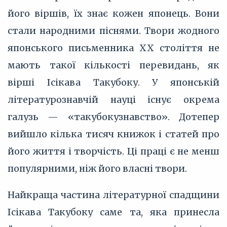
його віршів, їх знає кожен японець. Вони
стали народними піснями. Твори жодного
японського письменника XX століття не
мають такої кількості перевидань, як
вірші Ісікава Такубоку. У японській
літературознавчій науці існує окрема
галузь — «такубокузнавство». Дотепер
вийшло кілька тисяч книжок і статей про
його життя і творчість. Ці праці є не менш
популярними, ніж його власні твори.
Найкраща частина літературної спадщини
Ісікава Такубоку саме та, яка принесла