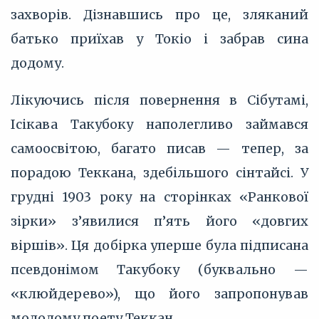
захворів. Дізнавшись про це, зляканий
батько приїхав у Токіо і забрав сина
додому.
Лікуючись після повернення в Сібутамі,
Ісікава Такубоку наполегливо займався
самоосвітою, багато писав — тепер, за
порадою Теккана, здебільшого сінтайсі. У
грудні 1903 року на сторінках «Ранкової
зірки» з’явилися п’ять його «довгих
віршів». Ця добірка уперше була підписана
псевдонімом Такубоку (буквально —
«клюйдерево»), що його запропонував
молодому поету Теккан.