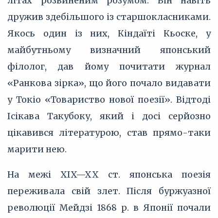
літах розвиненим розумом. Він навіть
дружив здебільшого із старшокласниками.
Якось один із них, Кіндаїті Кьоске, у
майбутньому визначний японський
філолог, дав йому почитати журнал
«Ранкова зірка», що його почало видавати
у Токіо «Товариство нової поезії». Відтоді
Ісікава Такубоку, який і досі серйозно
цікавився літературою, став прямо-таки
марити нею.
На межі XIX—XX ст. японська поезія
переживала свій злет. Після буржуазної
революції Мейдзі 1868 р. в Японії почали