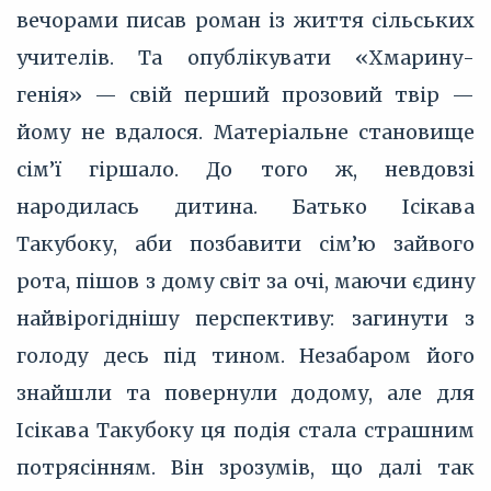
вечорами писав роман із життя сільських
учителів. Та опублікувати «Хмарину-
генія» — свій перший прозовий твір —
йому не вдалося. Матеріальне становище
сім’ї гіршало. До того ж, невдовзі
народилась дитина. Батько Ісікава
Такубоку, аби позбавити сім’ю зайвого
рота, пішов з дому світ за очі, маючи єдину
найвірогіднішу перспективу: загинути з
голоду десь під тином. Незабаром його
знайшли та повернули додому, але для
Ісікава Такубоку ця подія стала страшним
потрясінням. Він зрозумів, що далі так