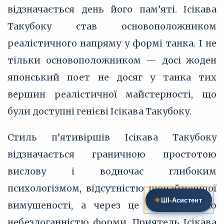
відзначається день його пам’яті. Ісікава
Такубоку став основоположником
реалістичного напряму у формі танка. І не
тільки основоположником — досі жоден
японський поет не досяг у танка тих
вершин реалістичної майстерності, що
були доступні генієві Ісікава Такубоку.
Стиль п’ятивіршів Ісікава Такубоку
відзначається граничною простотою
вислову і водночас глибоким
психологізмом, відсутністю щонайменшої
✦
ШІ‑Асистент
вимушеності, а через це — й деякою
небездоганністю форми. Приятель Ісікава