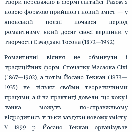
твори переважно в формі сінтайсі. Разом з
новою формою прийшов і новий зміст — у
японській поезії почався період
романтизму, який досяг своєї вершини у
творчості Сімадзакі Тосона (1872—1942).
Романтичні віяння не обминули і
традиційних форм. Спочатку Масаока Сікі
(1867—1902), а потім Йосано Теккан (1873—
1935) не тільки своїми теоретичними
працями, а й на практиці довели, що хоку і
танка можуть по-справжньому
відродитись тільки завдяки новому змісту.
У 1899 р. Йосано Теккан організував