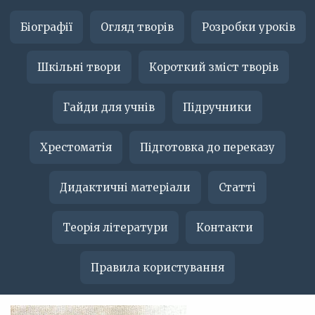
Біографії
Огляд творів
Розробки уроків
Шкільні твори
Короткий зміст творів
Гайди для учнів
Підручники
Хрестоматія
Підготовка до переказу
Дидактичні матеріали
Статті
Теорія літератури
Контакти
Правила користування