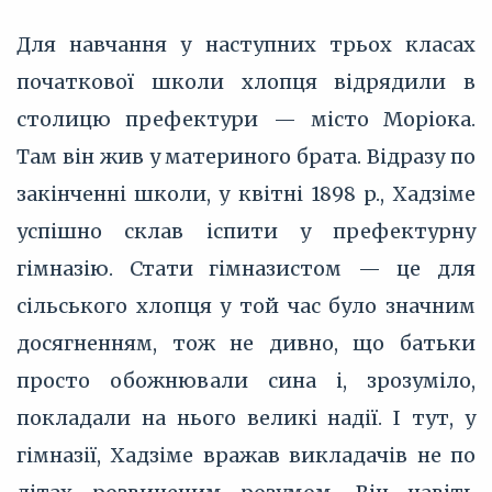
Для навчання у наступних трьох класах
початкової школи хлопця відрядили в
столицю префектури — місто Моріока.
Там він жив у материного брата. Відразу по
закінченні школи, у квітні 1898 p., Хадзіме
успішно склав іспити у префектурну
гімназію. Стати гімназистом — це для
сільського хлопця у той час було значним
досягненням, тож не дивно, що батьки
просто обожнювали сина і, зрозуміло,
покладали на нього великі надії. І тут, у
гімназії, Хадзіме вражав викладачів не по