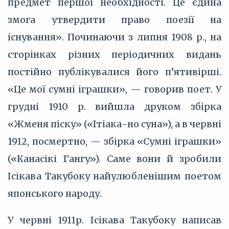
предмет першої необхідності. Це єдина
змога утвердити право поезії на
існування». Починаючи з липня 1908 р., на
сторінках різних періодичних видань
постійно публікувалися його п’ятивірші.
«Це мої сумні іграшки», — говорив поет. У
грудні 1910 р. вийшла друком збірка
«Жменя піску» («Ітіака-но суна»), а в червні
1912, посмертно, — збірка «Сумні іграшки»
(«Канасікі Гангу»). Саме вони й зробили
Ісікава Такубоку найулюбленішим поетом
японського народу.
У червні 1911р. Ісікава Такубоку написав