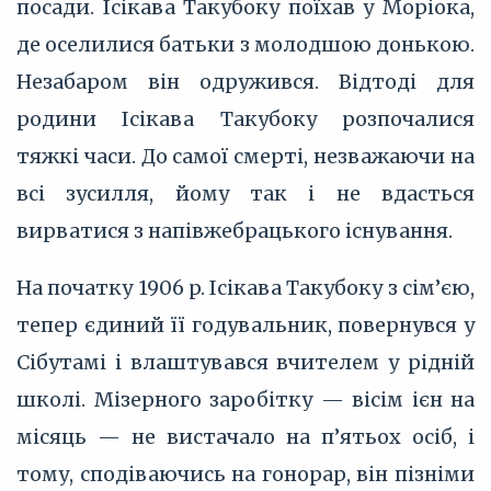
посади. Ісікава Такубоку поїхав у Моріока,
де оселилися батьки з молодшою донькою.
Незабаром він одружився. Відтоді для
родини Ісікава Такубоку розпочалися
тяжкі часи. До самої смерті, незважаючи на
всі зусилля, йому так і не вдасться
вирватися з напівжебрацького існування.
На початку 1906 p. Ісікава Такубоку з сім’єю,
тепер єдиний її годувальник, повернувся у
Сібутамі і влаштувався вчителем у рідній
школі. Мізерного заробітку — вісім ієн на
місяць — не вистачало на п’ятьох осіб, і
тому, сподіваючись на гонорар, він пізніми