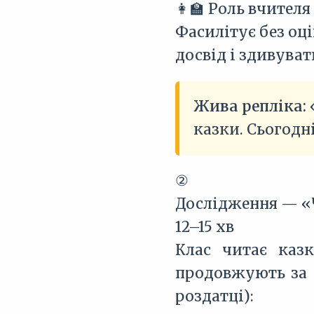
👩‍🏫 Роль вчителя
Фасилітує без оц
досвід і здивувати
Жива репліка:
казки. Сьогодн
②
Дослідження — «
12–15 хв
Клас читає каз
продовжують за р
роздатці):