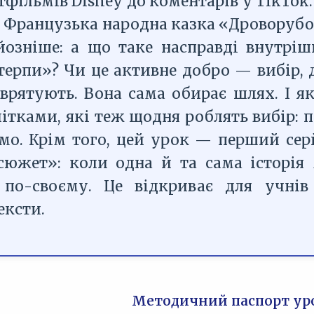
ьтфільмів Disney до коментарів у TikTok
. Французька народна казка «Дроворубо
йозніше: а що таке насправді внутрі
ерпи»? Чи це активне добро — вибір, ді
ї врятують. Вона сама обирає шлях. І 
літками, які теж щодня роблять вибір:
о. Крім того, цей урок — перший сер
сюжет»: коли одна й та сама історі
ї по-своєму. Це відкриває для учні
ексти.
Методичний паспорт ур