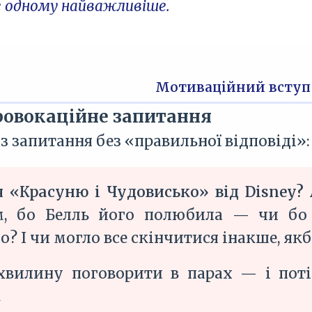
е одному найважливіше.
Мотиваційний вступ
ровокаційне запитання
з запитання без «правильної відповіді»:
я «Красуню і Чудовисько» від Disney?
м, бо Белль його полюбила — чи бо 
о? І чи могло все скінчитися інакше, як
хвилину поговорити в парах — і пот
.