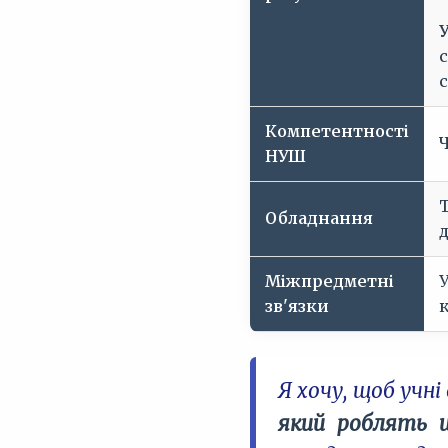
У
с
Компетентності
НУШ
Обладнання
Міжпредметні
У
зв'язки
Я хочу, щоб учн
який роблять 