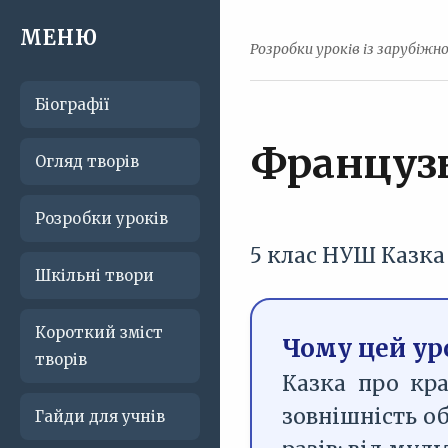
МЕНЮ
Розробки уроків із зарубіжн
Біографії
Французь
Огляд творів
Розробки уроків
5 клас
НУШ
Казка
Шкільні твори
Короткий зміст
Чому цей ур
творів
Казка про кр
зовнішність о
Гайди для учнів