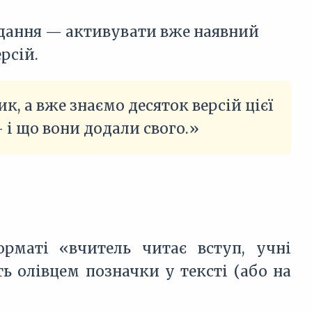
авдання — активувати вже наявний
ерсій.
, а вже знаємо десяток версій цієї
 і що вони додали свого.»
маті «вчитель читає вступ, учні
 олівцем позначки у тексті (або на