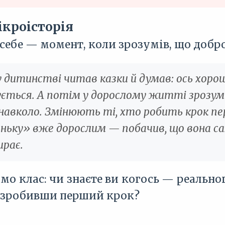
ікроісторія
себе — момент, коли зрозумів, що добро
у дитинстві читав казки й думав: ось хоро
чується. А потім у дорослому житті зрозум
авколо. Змінюють ті, хто робить крок пер
ньку» вже дорослим — побачив, що вона с
ирає.
ємо клас: чи знаєте ви когось — реальн
о зробивши перший крок?