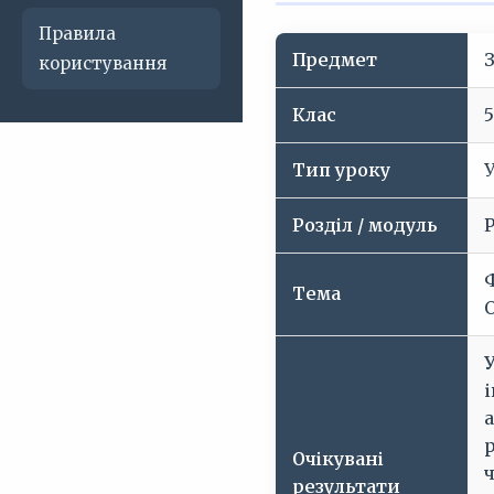
Правила
Предмет
користування
Клас
Тип уроку
Розділ / модуль
Р
Тема
У
Очікувані
результати