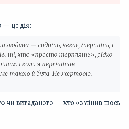
 — це дія:
ша людина — сидить, чекає, терпить, і
ів: ті, хто «просто терплять», рідко
шим. І коли я перечитав
аме такою й була. Не жертвою.
ого чи вигаданого — хто «змінив щось