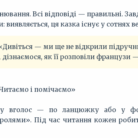
інювання. Всі відповіді — правильні. З
: виявляється, ця казка існує у сотнях в
«Дивіться — ми ще не відкрили підручник
і дізнаємося, як її розповіли французи —
Читаємо і помічаємо»
ку вголос — по ланцюжку або у фор
олями». Під час читання кожен робить