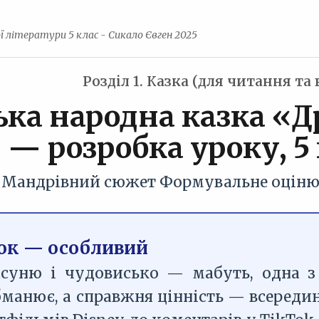
ої літератури 5 клас - Сикало Євген 2025
Розділ 1. Казка (для читання та
ка народна казка «Д
— розробка уроку, 
Мандрівний сюжет
Формувальне оцін
ок — особливий
асуню і чудовисько — мабуть, одна з
бманює, а справжня цінність — всереди