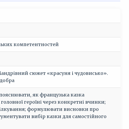
ацьких компетентностей
Мандрівний сюжет «красуня і чудовисько».
 добра
пояснювати, як французька казка
 головної героїні через конкретні вчинки;
спілкування; формулювати висновки про
ументувати вибір казки для самостійного