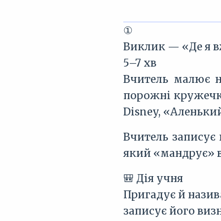
①
Виклик — «Де я в
5–7 хв
Вчитель малює н
порожні кружечки
Disney, «Аленький
Вчитель записує
який «мандрує» в
🎒 Дія учня
Пригадує й назив
записує його виз