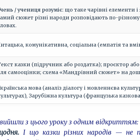
чень / учениця розуміє:
що таке чарівні елементи і
самий сюжет різні народи розповідають по-різному; 
ловах.
Читацька, комунікативна, соціальна (емпатія та вм
Текст казки (підручник або роздатка); проєктор або
для самооцінки; схема «Мандрівний сюжет» на дош
країнська мова (аналіз діалогу і мовленнєва культу
культурах), Зарубіжна культура (французька казкова
і вийшли з цього уроку з одним відкриттям
щодня.
І що казки різних народів — не п