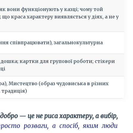
 як вони функціонують у казці; чому той
що краса характеру виявляється у діях, а не у
іння співпрацювати), загальнокультурна
 дошка; картки для групової роботи; стікери
ці
ра), Мистецтво (образ чудовиська в різних
 традиція)
:
добро — це не риса характеру, а вибір,
росто розваги, а спосіб, яким люди