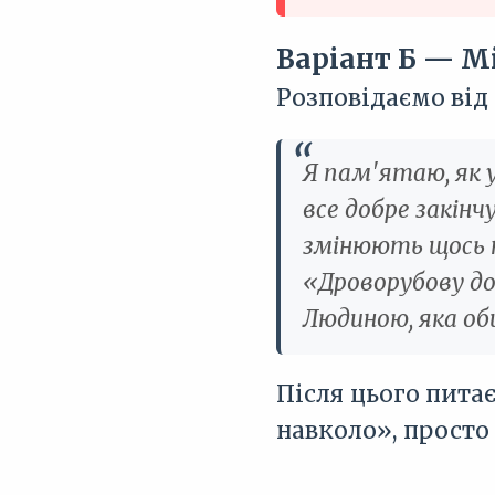
Варіант Б — М
Розповідаємо від 
Я пам'ятаю, як 
все добре закін
змінюють щось н
«Дроворубову до
Людиною, яка об
Після цього пита
навколо», прост