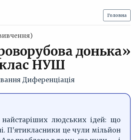
Головна
 вивчення)
роворубова донька»
5 клас НУШ
ювання
Диференціація
 найстаріших людських ідей: що
ні. П'ятикласники це чули мільйон