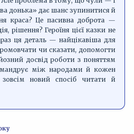
. Але проблема в тому, що чули — і
ва донька» дає шанс зупинитися й
шня краса? Це пасивна доброта —
я, рішення? Героїня цієї казки не
якраз ця деталь — найцікавіша для
 промовчати чи сказати, допомогти
йозний досвід роботи з поняттям
я мандрує між народами й кожен
в зовсім новий спосіб читати й
оку