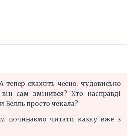
А тепер скажіть чесно: чудовисько
він сам змінився? Хто насправді
би Белль просто чекала?
ім починаємо читати казку вже з