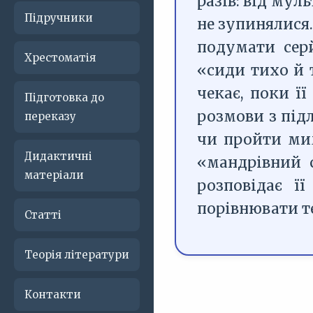
разів: від мул
Підручники
не зупинялися
подумати сер
Хрестоматія
«сиди тихо й т
чекає, поки ї
Підготовка до
розмови з під
переказу
чи пройти мим
Дидактичні
«мандрівний 
матеріали
розповідає ї
порівнювати т
Статті
Теорія літератури
Контакти