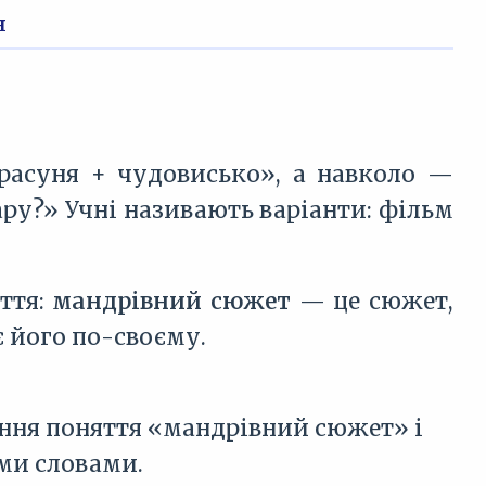
н
расуня + чудовисько», а навколо —
ру?» Учні називають варіанти: фільм
ття:
мандрівний сюжет
— це сюжет,
є його по-своєму.
ення поняття «мандрівний сюжет» і
ми словами.