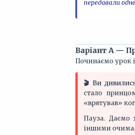
передавали одн
Варіант А — П
Починаємо урок і
🎬 Ви дивилис
стало принцо
«врятував» ког
Пауза. Даємо 
іншими очима