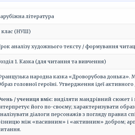
Зарубіжна література
5 клас (НУШ)
Урок аналізу художнього тексту / формування чит
озділ 1. Казка (для читання та вивчення)
Французька народна казка «Дроворубова донька». 
Образ головної героїні. Утвердження ідеї активного
чень / учениця вміє:
виділяти мандрівний сюжет і 
інтерпретує його по-своєму; характеризувати образ
аналізувати діалоги персонажів з погляду правил 
різницю між «пасивним» і «активним» добром; арг
читання.