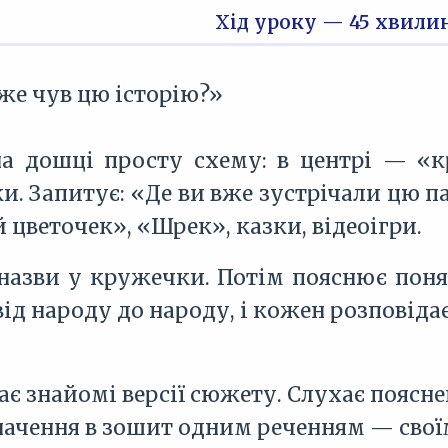
Хід уроку — 45 хвили
же чув цю історію?»
а дошці просту схему: в центрі — «к
. Запитує: «Де ви вже зустрічали цю па
 цветочек», «Шрек», казки, відеоігри.
 назви у кружечки. Потім пояснює поня
ід народу до народу, і кожен розповіда
ає знайомі версії сюжету. Слухає поясн
начення в зошит одним реченням — свої