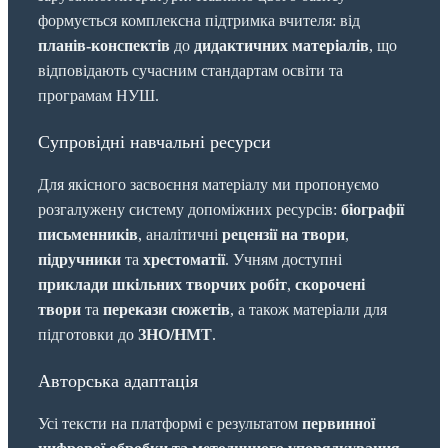
формується комплексна підтримка вчителя: від
планів-конспектів
до
дидактичних матеріалів
, що
відповідають сучасним стандартам освіти та
програмам НУШ.
Супровідні навчальні ресурси
Для якісного засвоєння матеріалу ми пропонуємо
розгалужену систему допоміжних ресурсів:
біографії
письменників
, аналітичні
рецензії на твори
,
підручники
та
хрестоматії
. Учням доступні
приклади шкільних творчих робіт
,
скорочені
твори
та
перекази сюжетів
, а також матеріали для
підготовки до
ЗНО/НМТ
.
Авторська адаптація
Усі тексти на платформі є результатом
первинної