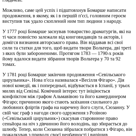
Можливо, саме цей успіх і підштовхнув Бомарше написати
продовження, в якому, як і в першій п'єсі, головним героєм
виступив так удало схоплений ним тип людини з народу.
У 1777 році Бомарше заснував товариство драматургів, які на
ті часи повністю залежали від книговидавців та акторів, і
домігся визнання авторського права. Він віддавав всі свої
сили та статки для того, щоб видати твори Вольтера, дві треті
з яких були забороненими. Протягом 1783 — 1790-х років
йому вдалося видати зібрання творів Вольтера у 70 та 92
томах.
У 1781 році Бомарше закінчив продовження «Севільського
цирульника». Нова п'єса називалася «Весілля Фігаро». Дія
нової комедії, як і попередньої, відбувається в Іспанії, у трьох
милях від Севільї. Комічний інтерес тут ініціюється
конфліктом між графом Альмавівою та його камердинером
Фігаро; причиною якого стають зазіхання схильного до
любовних фліртів графа на наречену його слуги, Сюзанну. У
свій час граф з нагоди свого одруження з Розіною
(«Севільський цирульник») скасував старовинне право
сеньйора на ніч з дівчиною його володінь, що збирається до
шлюбу. Тепер, коли Сюзанна зібралася побратися з Фігаро, він
пожалкував з приводу своєї необачності і вирішив