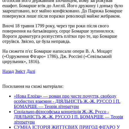
оголосив його державним злочинцем, йому загрожував
ешафот. Бомарше втік до Англії. Його дружину і доньку було
заарештовано, все майно конфісковано. До Парижа Бомарше
повернувся лише після поразки революції майже жебраком.
Вночі 18 травня 1799 року, через три роки після свого
повернення на батьківщину, серце Бомарше зупинилося.
Вороги драматурга розпустять плітки про те, що Бомарше
отруївся. Звісно, це була неправда.
На сюжети п'єс Бомарше написали опери В. А. Моцарт
(«Одруження Фігаро» 1786), Дж. Россіні («Севільський
цирульник», 1816).
Назад
Зміст
Далі
Посилання на схожі матеріали:
«Нова Елоїза» — роман про чисте почуття, свободу
особистих взаємин - ДІЯЛЬНІСТЬ Ж.-Ж. РУССО І П.
БОМАРШЕ — Теорія літератури
Соціально-філософська концепція Ж.-Ж. Руссо -
ДІЯЛЬНІСТЬ Ж.-Ж. РУССО І П. БОМАРШЕ — Теорія
літератури
СУМНА ІСТОРІЯ ЖИТТЄВИХ ПРИГОД ФІГАРО У