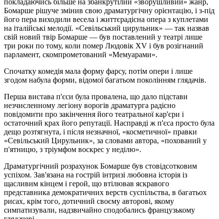
покладаючись більше на збанкрутілий «зворушливий» жанр,
Бомарше рішуче змінив свою драматургічну орієнтацію, і з-під
його пера виходили весела і життєрадісна опера з куплетами
на італійські мелодії. «Севільський цирульник» — так назвав
свій новий твір Бомарше — був поставлений у театрі лише
три роки по тому, коли помер Людовік XV і був розігнаний
парламент, скомпрометований «Мемуарами».
Спочатку комедія мала форму фарсу, потім опери і лише
згодом набула форми, відомої багатьом поколінням глядачів.
Перша вистава п'єси була провалена, що дало підстави
незчисленному легіону ворогів драматурга радісно
повідомити про закінчення його театральної кар'єри і
остаточний крах його репутації. Насправді ж п'єса просто була
дещо розтягнута, і після незначної, «косметичної» правки
«Севільський Цирульник», за словами автора, «похований у
п'ятницю, з тріумфом воскрес у неділю».
Драматургічний розрахунок Бомарше був стовідсотковим
успіхом. Зав'язана на гострій інтризі любовна історія із
щасливим кінцем і герой, що втілював яскравого
представника демократичних верств суспільства, в багатьох
рисах, крім того, дотичний своєму авторові, якому
симпатизували, надзвичайно сподобались французькому
глядачеві.