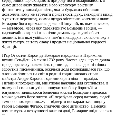
серед інших, що складають природу його обдарованості, а
саме: дивовижну жвавість його характеру, воістину
фантастичну винахідливість, яка за будь-яких обставин
дозволяла йому не втрачати присутності духу, знаходити вихід
з усіх тих перешкод, якими щедро обставила життєвий шлях
Бомарше його примхлива доля. «Шипучий, як шампанське»,
— метафора, через яку характеризує Бомарше Герцен, —
надзвичайно вдало і лаконічно домальовує в уяві образ
людини, ім'я якої увійшло в пам'ять нащадків, склало епоху в
житті театру, світову славу і предмет національної гордості
Франції.
П'єр Огюстен Карон де Бомарше народився в Парижі на
вулиці Сен-Дені 24 січня 1732 року. Частка «де», що свідчила
про дворянську належність прізвища, — наслідок пізніших
здобутків письменника, оскільки доля розпорядилася так, що
хлопчик з'явився на світ в родині годинникових справ
майстра Андре Карона, годинникаря з діда — прадіда.
Питання походження, винятково важливе для суспільства, в
якому всі сили кинуті на пошуки засобів у боротьбі за
існування, залишалося болючим місцем Бомарше впродовж
майже усього його життя. «Я перебував серед натовпу людей
темного походження...», — відверто поскаржиться глядачу
герой Бомарше Фігаро, згадуючи своє дитинство. Немовби
компенсуючи незручності власної долі, Бомарше «підправляє»