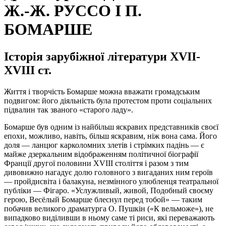
Ж.-Ж. РУССО І П.
БОМАРШЕ
Історія зарубіжної літератури XVII-
XVIII ст.
Життя і творчість Бомарше можна вважати громадським
подвигом: його діяльність була протестом проти соціальних
підвалин так званого «старого ладу».
Бомарше був одним із найбільш яскравих представників своєї
епохи, можливо, навіть, більш яскравим, ніж вона сама. Його
доля — ланцюг карколомних злетів і стрімких падінь — є
майже дзеркальним відображенням політичної біографії
Франції другої половини XVIII століття і разом з тим
дивовижно нагадує долю головного з вигаданих ним героїв
— пройдисвіта і балакуна, незмінного улюбленця театральної
публіки — Фігаро. «Услужливый, живой, Подобный своєму
герою, Весёлый Бомарше блеснул перед тобой» — таким
побачив великого драматурга О. Пушкін («К вельможе»), не
випадково виділивши в ньому саме ті риси, які переважають