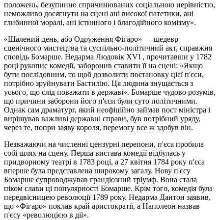
положень, безупинно спричинюваних соціальною нерівністю,
неможливо досягнути на сцені ані високої патетики, ані
глибинної моралі, ані істинного і благодійного комізму».
«Шалений день, або Одруження Фігаро» — шедевр
сценічного мистецтва та суспільно-політичний акт, справжня
сповідь Бомарше. Недарма Людовік XVI , прочитавши у 1782
році рукопис комедії, заборонив ставити її на сцені: «Якщо
бути послідовним, то щоб дозволити постановку цієї п'єси,
потрібно зруйнувати Бастилію. Ця людина знущається з
усього, що слід поважати в державі». Бомарше чудово розумів,
що причини заборони його п'єси були суто політичними.
Однак сам драматург, який неофіційно займав пост міністра і
вирішував важливі державні справи, був потрібний уряду,
через те, попри заяву короля, перемогу все ж здобув він.
Незважаючи на численні цензурні перепони, п'єса пробила
собі шлях на сцену. Перша вистава комедії відбулась у
придворному театрі в 1783 році, а 27 квітня 1784 року п'єса
вперше була представлена широкому загалу. Нову п'єсу
Бомарше супроводжував грандіозний тріумф. Вона стала
піком слави ці популярності Бомарше. Крім того, комедія була
передвісницею революції 1789 року. Недарма Дантон заявив,
що «Фігаро» поклав край аристократії, а Наполеон назвав
п'єсу «революцією в дії».