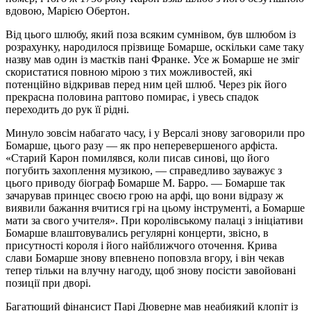
вдовою, Марією Обертон.
Від цього шлюбу, який поза всяким сумнівом, був шлюбом із
розрахунку, народилося прізвище Бомарше, оскільки саме таку
назву мав один із маєтків пані Франке. Усе ж Бомарше не зміг
скористатися повною мірою з тих можливостей, які
потенційно відкривав перед ним цей шлюб. Через рік його
прекрасна половина раптово помирає, і увесь спадок
переходить до рук її рідні.
Минуло зовсім набагато часу, і у Версалі знову заговорили про
Бомарше, цього разу — як про неперевершеного арфіста.
«Старий Карон помилявся, коли писав синові, що його
погубить захоплення музикою, — справедливо зауважує з
цього приводу біограф Бомарше М. Барро. — Бомарше так
зачарував принцес своєю грою на арфі, що вони відразу ж
виявили бажання вчитися грі на цьому інструменті, а Бомарше
мати за свого учителя». При королівському палаці з ініціативи
Бомарше влаштовувались регулярні концерти, звісно, в
присутності короля і його найближчого оточення. Крива
слави Бомарше знову впевнено поповзла вгору, і він чекав
тепер тільки на влучну нагоду, щоб знову посісти завойовані
позиції при дворі.
Багатющий фінансист Парі Дюверне мав неабиякий клопіт із