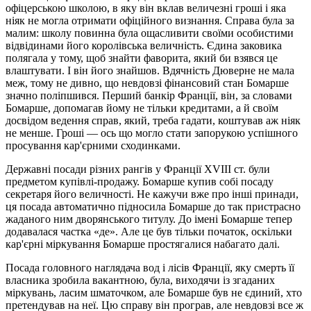
офіцерською школою, в яку він вклав величезні гроші і яка
ніяк не могла отримати офіційного визнання. Справа була за
малим: школу повинна була ощасливити своїми особистими
відвідинами його королівська величність. Єдина заковика
полягала у тому, щоб знайти фаворита, який би взявся це
влаштувати. І він його знайшов. Вдячність Дюверне не мала
меж, тому не дивно, що невдовзі фінансовий стан Бомарше
значно поліпшився. Перший банкір Франції, він, за словами
Бомарше, допомагав йому не тільки кредитами, а й своїм
досвідом ведення справ, який, треба гадати, коштував аж ніяк
не менше. Гроші — ось що могло стати запорукою успішного
просування кар'єрними сходинками.
Державні посади різних рангів у Франції XVIII ст. були
предметом купівлі-продажу. Бомарше купив собі посаду
секретаря його величності. Не кажучи вже про інші принади,
ця посада автоматично підносила Бомарше до так пристрасно
жаданого ним дворянського титулу. До імені Бомарше тепер
додавалася частка «де». Але це був тільки початок, оскільки
кар'єрні міркування Бомарше простягалися набагато далі.
Посада головного наглядача вод і лісів Франції, яку смерть її
власника зробила вакантною, була, виходячи із згаданих
міркувань, ласим шматочком, але Бомарше був не єдиний, хто
претендував на неї. Цю справу він програв, але невдовзі все ж