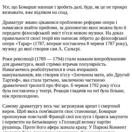
Усе, що Бомарше напише і зробить далі, буде, як це не прикро
визнавати, вже відліком на спад.
Драматург жваво цікавився проблемою реформи опери і
намагався знайти прийоми, за допомогою яких можна було б
передати філософський зміст п'єси мовою музики. На доказ
правильності своєї теорії він написав лібрето до філософської
опери «Тарар» (1787, вперше поставлена 8 червня 1787 року),
музику до якої створив сам А. Сальєрі.
Роки революції (1789 — 1794) стали важким випробуванням
для драматурга, який стрімко втрачав популярність.
Намагаючись реабілітуватися в очах вчорашніх
шанувальників, він створив п'єсу «Злочинна мати, або Другий
Тартюф», яка стала третьою, заключною частиною
драматичної трилогії про Фігаро. 6 червня 1792 року п'єса
була поставлена у театрі. Реакція глядачів на неї була більше,
ніж прохолодною.
Самому драматургу весь час загрожував арешт і смертний
вирок. Щоб якось пом'якшити своє становище, Бомарше
пропонував повсталій Франції свої послуги і брався закупити
і перевезти на батьківщину з Голландії велику партію
рушниць. Проте його афера зазнала краху. У Парижі Конвент