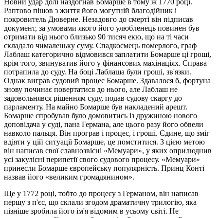
Новий удар долі наздогнав Бомарше в тому ж 1770 році.
Раптово пішов з життя його могутній благодійник і
покровитель Дюверне. Незадовго до смерті він підписав
документ, за умовами якого його улюбленець повинен був
отримати від нього близько 90 тисяч екю, що на ті часи
складало чималеньку суму. Спадкоємець померлого, граф
Лаблаш категорично відмовився заплатити Бомарше ці гроші,
крім того, звинуватив його у фінансових махінаціях. Справа
потрапила до суду. На боці Лаблаша були гроші, зв'язки.
Однак виграв судовий процес Бомарше. Здавалося б, фортуна
знову починає повертатися до нього, але Лаблаш не
задовольнявся рішенням суду, подав судову скаргу до
парламенту. На майно Бомарше був накладений арешт.
Бомарше спробував було домовитись із дружиною нового
доповідача у суді, пана Германа, але цього разу його обвели
навколо пальця. Він програв і процес, і гроші. Єдине, що зміг
вдіяти у цій ситуації Бомарше, це помститися. З цією метою
він написав свої славнозвісні «Мемуари», у яких оприлюднив
усі закулісні перипетії свого судового процесу. «Мемуари»
принесли Бомарше європейську популярність. Принц Конті
назвав його «великим громадянином».
Ще у 1772 році, тобто до процесу з Германом, він написав
першу з п'єс, що склали згодом драматичну трилогію, яка
пізніше зробила його ім'я відомим в усьому світі. Не