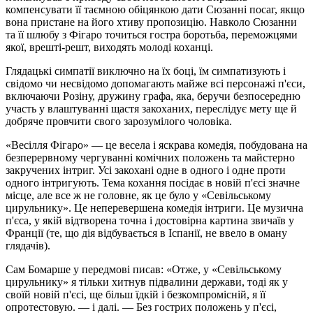
компенсувати її таємною обіцянкою дати Сюзанні посаг, якщо
вона пристане на його хтиву пропозицію. Навколо Сюзанни
та її шлюбу з Фігаро точиться гостра боротьба, переможцями
якої, врешті-решт, виходять молоді коханці.
Глядацькі симпатії виключно на їх боці, їм симпатизують і
свідомо чи несвідомо допомагають майже всі персонажі п'єси,
включаючи Розіну, дружину графа, яка, беручи безпосередню
участь у влаштуванні щастя закоханих, переслідує мету ще й
добряче провчити свого зарозумілого чоловіка.
«Весілля Фігаро» — це весела і яскрава комедія, побудована на
безперервному чергуванні комічних положень та майстерно
закручених інтриг. Усі закохані одне в одного і одне проти
одного інтригують. Тема кохання посідає в новій п'єсі значне
місце, але все ж не головне, як це було у «Севільському
цирульнику». Це неперевершена комедія інтриги. Це музична
п'єса, у якій відтворена точна і достовірна картина звичаїв у
Франції (те, що дія відбувається в Іспанії, не ввело в оману
глядачів).
Сам Бомарше у передмові писав: «Отже, у «Севільському
цирульнику» я тільки хитнув підвалини держави, тоді як у
своїй новій п'єсі, ще більш їдкій і безкомпромісній, я її
опротестовую. — і далі. — Без гострих положень у п'єсі,