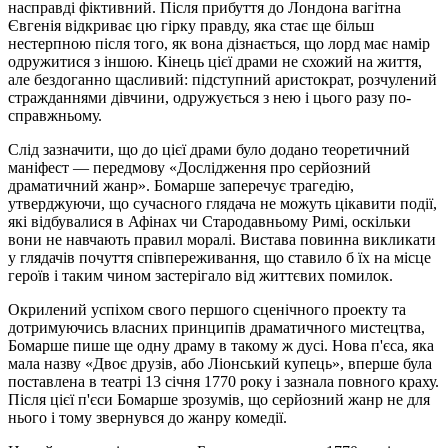
насправді фіктивний. Після прибуття до Лондона вагітна
Євгенія відкриває цю гірку правду, яка стає ще більш
нестерпною після того, як вона дізнається, що лорд має намір
одружитися з іншою. Кінець цієї драми не схожий на життя,
але бездоганно щасливий: підступний аристократ, розчулений
стражданнями дівчини, одружується з нею і цього разу по-
справжньому.
Слід зазначити, що до цієї драми було додано теоретичний
маніфест — передмову «Дослідження про серйозний
драматичний жанр». Бомарше заперечує трагедію,
утверджуючи, що сучасного глядача не можуть цікавити події,
які відбувалися в Афінах чи Стародавньому Римі, оскільки
вони не навчають правил моралі. Вистава повинна викликати
у глядачів почуття співпереживання, що ставило б їх на місце
героїв і таким чином застерігало від життєвих помилок.
Окрилений успіхом свого першого сценічного проекту та
дотримуючись власних принципів драматичного мистецтва,
Бомарше пише ще одну драму в такому ж дусі. Нова п'єса, яка
мала назву «Двоє друзів, або Ліонський купець», вперше була
поставлена в театрі 13 січня 1770 року і зазнала повного краху.
Після цієї п'єси Бомарше зрозумів, що серйозний жанр не для
нього і тому звернувся до жанру комедії.