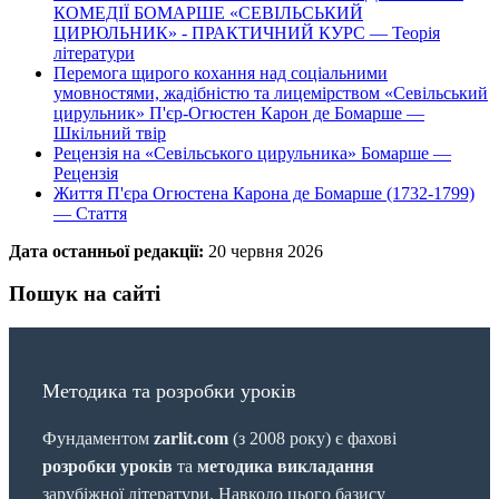
КОМЕДІЇ БОМАРШЕ «СЕВІЛЬСЬКИЙ
ЦИРЮЛЬНИК» - ПРАКТИЧНИЙ КУРС — Теорія
літератури
Перемога щирого кохання над соціальними
умовностями, жадібністю та лицемірством «Севільський
цирульник» П'єр-Огюстен Карон де Бомарше —
Шкільний твір
Рецензія на «Севільського цирульника» Бомарше —
Рецензія
Життя П'єра Огюстена Карона де Бомарше (1732-1799)
— Стаття
Дата останньої редакції:
20 червня 2026
Пошук на сайті
Методика та розробки уроків
Фундаментом
zarlit.com
(з 2008 року) є фахові
розробки уроків
та
методика викладання
зарубіжної літератури. Навколо цього базису