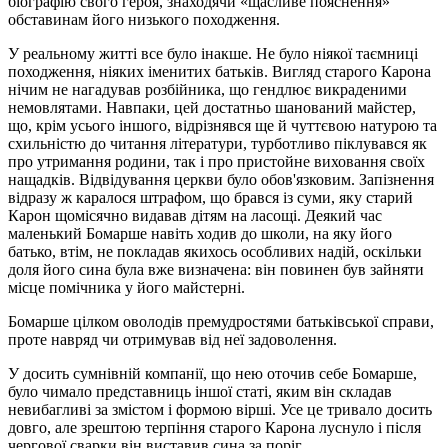
біографію свого героя, знаходячи «щасливе пояснення»
обставинам його низького походження.
У реальному житті все було інакше. Не було ніякої таємниці
походження, ніяких іменитих батьків. Вигляд старого Карона
нічим не нагадував розбійника, що гендлює викраденими
немовлятами. Навпаки, цей достатньо шанований майстер,
що, крім усього іншого, відрізнявся ще й чуттєвою натурою та
схильністю до читання літератури, турботливо піклувався як
про утримання родини, так і про пристойне виховання своїх
нащадків. Відвідування церкви було обов'язковим. Запізнення
відразу ж каралося штрафом, що брався із суми, яку старий
Карон щомісячно видавав дітям на ласощі. Деякий час
маленький Бомарше навіть ходив до школи, на яку його
батько, втім, не покладав якихось особливих надій, оскільки
доля його сина була вже визначена: він повинен був зайняти
місце помічника у його майстерні.
Бомарше цілком оволодів премудростями батьківської справи,
проте навряд чи отримував від неї задоволення.
У досить сумнівній компанії, що нею оточив себе Бомарше,
було чимало представниць іншої статі, яким він складав
невибагливі за змістом і формою вірші. Усе це тривало досить
довго, але зрештою терпіння старого Карона луснуло і після
чергової сварки він виставив сина за поріг.