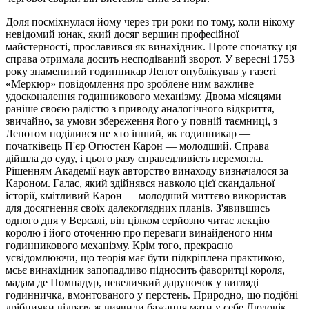
Доля посміхнулася йому через три роки по тому, коли нікому
невідомий юнак, який досяг вершин професійної
майстерності, прославився як винахідник. Проте спочатку ця
справа отримала досить несподіваний зворот. У вересні 1753
року знаменитий годинникар Лепот опублікував у газеті
«Меркюр» повідомлення про зроблене ним важливе
удосконалення годинникового механізму. Двома місяцями
раніше своєю радістю з приводу аналогічного відкриття,
звичайно, за умови збереження його у повній таємниці, з
Лепотом поділився не хто інший, як годинникар —
початківець П'єр Огюстен Карон — молодший. Справа
дійшла до суду, і цього разу справедливість перемогла.
Рішенням Академії наук авторство винаходу визначалося за
Кароном. Галас, який здійнявся навколо цієї скандальної
історії, кмітливий Карон — молодший миттєво використав
для досягнення своїх далекоглядних планів. З'явившись
одного дня у Версалі, він цілком серйозно читає лекцію
королю і його оточенню про переваги винайденого ним
годинникового механізму. Крім того, прекрасно
усвідомлюючи, що теорія має бути підкріплена практикою,
мсьє винахідник запопадливо підносить фаворитці короля,
мадам де Помпадур, невеличкий даруночок у вигляді
годинничка, вмонтованого у перстень. Природно, що подібні
дрібнички відразу ж виявили бажання мати у себе Людовік