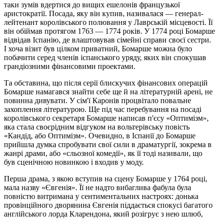
таки зумів вдертися до вищих ешелонів французької
аристократії. Посада, яку він купив, називалася — генерал-
лейтенант королівського полювання у Лаврській місцевості. Її
він обіймав протягом 1763 — 1774 років. У 1774 році Бомарше
відвідав Іспанію, де влаштовував сімейні справи своєї сестри.
І хоча візит був цілком приватний, Бомарше можна було
побачити серед членів іспанського уряду, яких він спокушав
грандіозними фінансовими проектами.
Та обставина, що після серії блискучих фінансових операцій
Бомарше намагався знайти себе ще й на літературній арені, не
повинна дивувати. У сім'ї Каронів процвітало повальне
захоплення літературою. Ще під час перебування на посаді
королівського секретаря Бомарше написав п'єсу «Оптимізм»,
яка стала своєрідним відгуком на вольтерівську повість
«Кандід, або Оптимізм». Очевидно, в Іспанії до Бомарше
прийшла думка спробувати свої сили в драматургії, зокрема в
жанрі драми, або «сльозної комедії», як її тоді називали, що
був сценічною новинкою і входив у моду.
Перша драма, з якою вступив на сцену Бомарше у 1764 році,
мала назву «Євгенія». Її не надто вибаглива фабула була
повністю витримана у сентиментальних настроях: донька
провінційного дворянина Євгенія піддається спокусі багатого
англійського лорда Кларендона, який розігрує з нею шлюб,