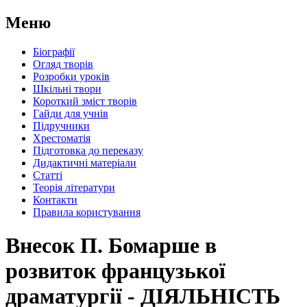
Меню
Біографії
Огляд творів
Розробки уроків
Шкільні твори
Короткий зміст творів
Гайди для учнів
Підручники
Хрестоматія
Підготовка до переказу
Дидактичні матеріали
Статті
Теорія літератури
Контакти
Правила користування
Внесок П. Бомарше в
розвиток французької
драматургії - ДІЯЛЬНІСТЬ