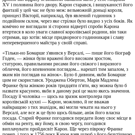
XV і половина його двору. Карон старався, і вишуканості його
фантазії у цей час не було меж: вельможній доньці короля,
принцесі Вікторії, наприклад, був явлений годинник з
подвійним склом, через яке стрілки було видно з усіх боків. Як
комічно не виглядали зі сторони відверті спроби Карона
втертися в коло уваги славної королівської родини, він таки
отримав, що хотів: місце придворного годинникаря і славу
неперевершеного майстра у своїй справі.
«Тільки-но Бомарше з'явився у Версалі, — пише його біограф
Годен, — жінки були вражені його високим зростом,
статурою, правильними рисами його свіжого і виразного
обличчя, його впевненим поглядом... нарешті тим запалом, з
яким він поглядав на жінок». Було б дивним, якби Бомарше
цим не скористався. Уроджена Обертон, Марія Мадлена
Франке була жінкою років тридцяти п'яти, яку можна було б
назвати красунею, якби в даному разі це мало якесь значення.
Посаду її чоловіка — щось на зразок контролера при
королівській кухні — Карон, можливо, й не вважав
найкращою з тих знахідок, які могли чекати на нього у
Версалі, але все ж це було щось більше, аніж його власна
посада. Старий Франке погодився передати йому своє місце в
обмін на ренту, яку йому, в свою чергу, погодився
виплачувати пройдисвіт Карон. Ще через півроку Франке
помер, і того ж 1756 року Карон взяв шлюб з його безутішною