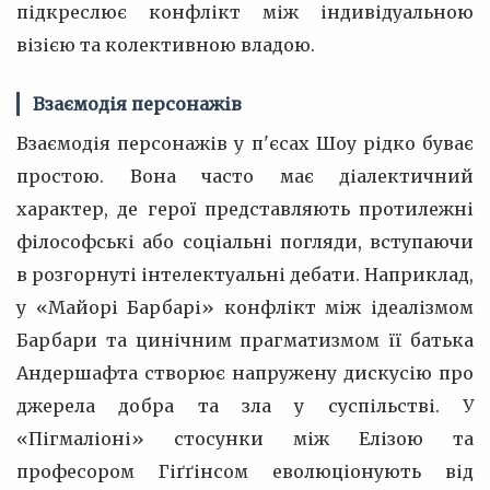
підкреслює конфлікт між індивідуальною
візією та колективною владою.
Взаємодія персонажів
Взаємодія персонажів у п'єсах Шоу рідко буває
простою. Вона часто має діалектичний
характер, де герої представляють протилежні
філософські або соціальні погляди, вступаючи
в розгорнуті інтелектуальні дебати. Наприклад,
у «Майорі Барбарі» конфлікт між ідеалізмом
Барбари та цинічним прагматизмом її батька
Андершафта створює напружену дискусію про
джерела добра та зла у суспільстві. У
«Пігмаліоні» стосунки між Елізою та
професором Гіґґінсом еволюціонують від