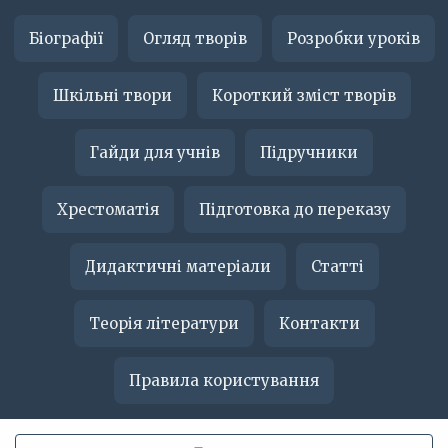
Біографії
Огляд творів
Розробки уроків
Шкільні твори
Короткий зміст творів
Гайди для учнів
Підручники
Хрестоматія
Підготовка до переказу
Дидактичні матеріали
Статті
Теорія літератури
Контакти
Правила користування