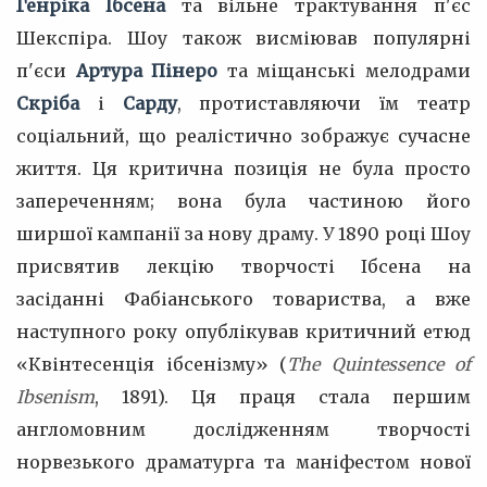
Генріка Ібсена
та вільне трактування п'єс
Шекспіра. Шоу також висміював популярні
п'єси
Артура Пінеро
та міщанські мелодрами
Скріба
і
Сарду
, протиставляючи їм театр
соціальний, що реалістично зображує сучасне
життя. Ця критична позиція не була просто
запереченням; вона була частиною його
ширшої кампанії за нову драму. У 1890 році Шоу
присвятив лекцію творчості Ібсена на
засіданні Фабіанського товариства, а вже
наступного року опублікував критичний етюд
«Квінтесенція ібсенізму» (
The Quintessence of
Ibsenism
, 1891). Ця праця стала першим
англомовним дослідженням творчості
норвезького драматурга та маніфестом нової