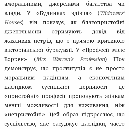
аморальними, джерелами багатства чи
влади. У «Будинках вдівця» (
Widowers'
Houses
) він показує, як благопристойні
джентльмени отримують дохід від
жахливих нетрів, що є прямою критикою
вікторіанської буржуазії. У «Професії місіс
Воррен» (
Mrs Warren's Profession
) Шоу
демонструє, що проституція є не просто
моральним падінням, а економічним
наслідком суспільної нерівності, де
«пристойні» професії пропонують жінкам
менші можливості для виживання, ніж
«непристойні». Цей образ підкреслює, що
суспільство, яке засуджує наслідки, часто