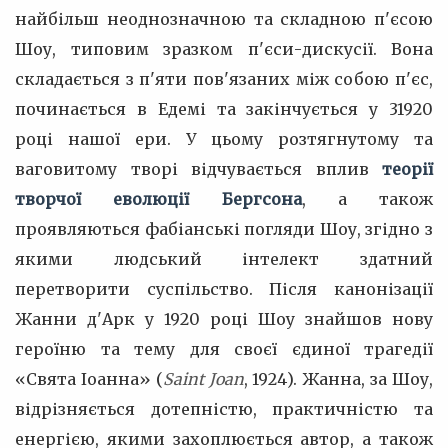
найбільш неоднозначною та складною п'єсою
Шоу, типовим зразком п'єси-дискусії. Вона
складається з п'яти пов'язаних між собою п'єс,
починається в Едемі та закінчується у 31920
році нашої ери. У цьому розтягнутому та
ваговитому творі відчувається вплив
теорії
творчої еволюції Бергсона
, а також
проявляються фабіанські погляди Шоу, згідно з
якими людський інтелект здатний
перетворити суспільство. Після канонізації
Жанни д'Арк у 1920 році Шоу знайшов нову
героїню та тему для своєї єдиної трагедії
«Свята Іоанна» (
Saint Joan
, 1924). Жанна, за Шоу,
відрізняється дотепністю, практичністю та
енергією, якими захоплюється автор, а також