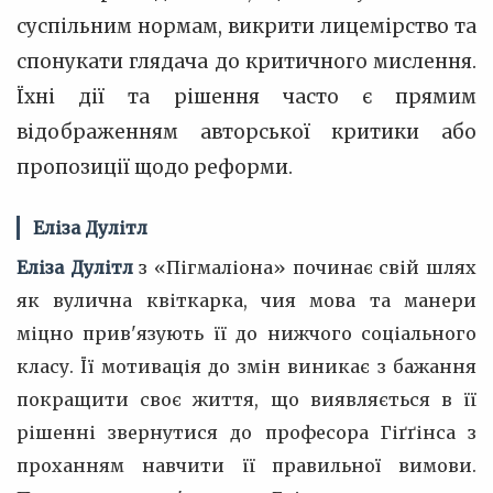
суспільним нормам, викрити лицемірство та
спонукати глядача до критичного мислення.
Їхні дії та рішення часто є прямим
відображенням авторської критики або
пропозиції щодо реформи.
Еліза Дулітл
Еліза Дулітл
з «Пігмаліона» починає свій шлях
як вулична квіткарка, чия мова та манери
міцно прив'язують її до нижчого соціального
класу. Її мотивація до змін виникає з бажання
покращити своє життя, що виявляється в її
рішенні звернутися до професора Гіґґінса з
проханням навчити її правильної вимови.