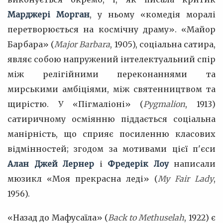
Марджері Морган
, у ньому «комедія моралі
перетворюється на космічну драму». «Майор
Барбара» (
Major Barbara
, 1905), соціальна сатира,
являє собою напружений інтелектуальний спір
між релігійними переконаннями та
мирськими амбіціями, між святенництвом та
щирістю. У «Пігмаліоні» (
Pygmalion
, 1913)
сатиричному осміянню піддається соціальна
манірність, що сприяє посиленню класових
відмінностей; згодом за мотивами цієї п'єси
Алан Джей Лернер
і
Фредерік Лоу
написали
мюзикл «Моя прекрасна леді» (
My Fair Lady
,
1956).
«Назад до Мафусаїла» (
Back to Methuselah
, 1922) є