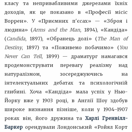
класу та непривабливими джерелами їхніх
доходів, як це показано в «Професії місіс
Воррен». У «Приємних п'єсах» — «Зброя і
людина» (
Arms and the Man
, 1894), «Кандіда»
(
Candida
, 1897), «Обранець долі» (
The Man of
Destiny
, 1897) та «Поживемо побачимо» (
You
Never Can Tell
, 1899) — драматург намагався
продемонструвати перевагу реалізму над
натуралізмом, зосереджуючись на
інтелектуальних дебатах та психологічній
глибині. Хоча «Кандіда» мала успіх у Нью-
Йорку вже у 1903 році, в Англії Шоу здобув
широке визнання пізніше, коли у 1904–1907
роках він, його дружина та
Харлі Гренвілл-
Баркер
орендували Лондонський «Ройял Корт