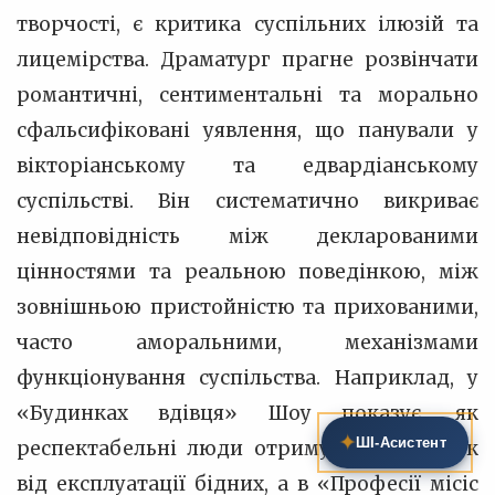
творчості, є критика суспільних ілюзій та
лицемірства. Драматург прагне розвінчати
романтичні, сентиментальні та морально
сфальсифіковані уявлення, що панували у
вікторіанському та едвардіанському
суспільстві. Він систематично викриває
невідповідність між декларованими
цінностями та реальною поведінкою, між
зовнішньою пристойністю та прихованими,
часто аморальними, механізмами
функціонування суспільства. Наприклад, у
«Будинках вдівця» Шоу показує, як
✦
ШІ‑Асистент
респектабельні люди отримують прибуток
від експлуатації бідних, а в «Професії місіс