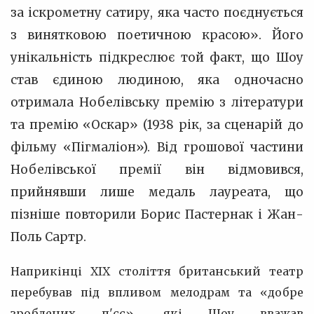
за іскрометну сатиру, яка часто поєднується
з винятковою поетичною красою». Його
унікальність підкреслює той факт, що Шоу
став єдиною людиною, яка одночасно
отримала Нобелівську премію з літератури
та премію «Оскар» (1938 рік, за сценарій до
фільму «Пігмаліон»). Від грошової частини
Нобелівської премії він відмовився,
прийнявши лише медаль лауреата, що
пізніше повторили Борис Пастернак і Жан-
Поль Сартр.
Наприкінці XIX століття британський театр
перебував під впливом мелодрам та «добре
зроблених п'єс», які Шоу вважав