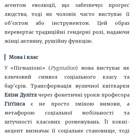
агентом еволюції, що забезпечує прогрес
людства, тоді як чоловік часто виступає її
об'єктом або інструментом. Цей образ
перевертає традиційні гендерні ролі, надаючи
жінці активну, рушійну функцію.
Мова і клас
У «Пігмаліоні» (
Pygmalion
) мова виступає як
ключовий символ соціального класу та
бар'єрів. Трансформація вуличної квіткарки
Елізи Дулітл
через фонетичні уроки професора
Гіґґінса
є не просто зміною вимови, а
метафорою соціальної мобільності та
штучності класових розмежувань. Її кокні-
акцент визначає її соціальне становище, тоді