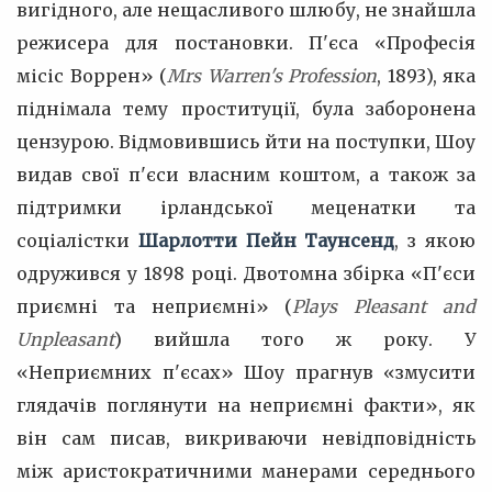
вигідного, але нещасливого шлюбу, не знайшла
режисера для постановки. П'єса «Професія
місіс Воррен» (
Mrs Warren's Profession
, 1893), яка
піднімала тему проституції, була заборонена
цензурою. Відмовившись йти на поступки, Шоу
видав свої п'єси власним коштом, а також за
підтримки ірландської меценатки та
соціалістки
Шарлотти Пейн Таунсенд
, з якою
одружився у 1898 році. Двотомна збірка «П'єси
приємні та неприємні» (
Plays Pleasant and
Unpleasant
) вийшла того ж року. У
«Неприємних п'єсах» Шоу прагнув «змусити
глядачів поглянути на неприємні факти», як
він сам писав, викриваючи невідповідність
між аристократичними манерами середнього