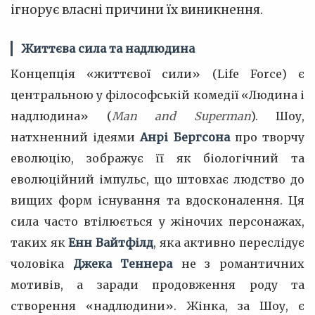
ігнорує власні причини їх виникнення.
Життєва сила та надлюдина
Концепція «життєвої сили» (Life Force) є
центральною у філософській комедії «Людина і
надлюдина» (
Man and Superman
). Шоу,
натхненний ідеями
Анрі Бергсона
про творчу
еволюцію, зображує її як біологічний та
еволюційний імпульс, що штовхає людство до
вищих форм існування та вдосконалення. Ця
сила часто втілюється у жіночих персонажах,
таких як
Енн Вайтфілд
, яка активно переслідує
чоловіка
Джека Теннера
не з романтичних
мотивів, а заради продовження роду та
створення «надлюдини». Жінка, за Шоу, є