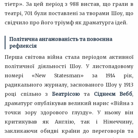
тіетр». За цей період з 988 вистав, що грали в
театрі, 701 були поставлені за творами Шоу, що
свідчило про його тріумф як драматурга ідей.
Політична ангажованість та повоєнна
рефлексія
Перша світова війна стала періодом активної
політичної діяльності Шоу. У листопадовому
номері «New Statesman» за 1914 рік,
радикального журналу, заснованого Шоу у 1913
році спільно з
Беатрісою
та
Сіднеєм Вебб
,
драматург опублікував великий нарис «Війна з
точки зору здорового глузду». У ньому він
критикував як Англію, так і Німеччину,
закликаючи обидві країни до переговорів та