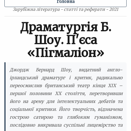
Головна
Зарубіжна література - статті та реферати - 2021
Драматургія Б.
Шоу. П'єса
«Пігмаліон»
Джордж Бернард Шоу, видатний англо-
ірландський драматург і критик, радикально
переосмислив британський театр кінця XIX –
першої половини XX століття, перетворивши
його на арену для інтелектуальних дебатів та
соціальної критики. Його творчість, відзначена
гострою сатирою та глибоким гуманізмом,
послідовно викривала суспільні лицемірство та