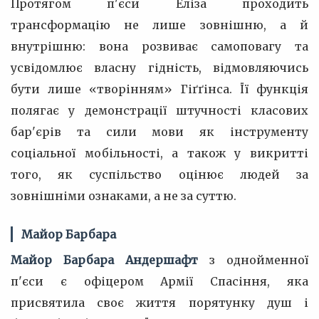
Протягом п'єси Еліза проходить
трансформацію не лише зовнішню, а й
внутрішню: вона розвиває самоповагу та
усвідомлює власну гідність, відмовляючись
бути лише «творінням» Гіґґінса. Її функція
полягає у демонстрації штучності класових
бар'єрів та сили мови як інструменту
соціальної мобільності, а також у викритті
того, як суспільство оцінює людей за
зовнішніми ознаками, а не за суттю.
Майор Барбара
Майор Барбара Андершафт
з однойменної
п'єси є офіцером Армії Спасіння, яка
присвятила своє життя порятунку душ і