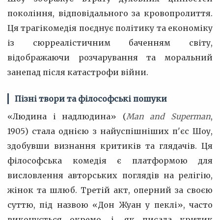
покоління, відповідального за кровопролиття.
Ця трагікомедія поєднує політику та економіку
із сюрреалістичним баченням світу,
відображаючи розчарування та моральний
занепад після катастрофи війни.
Пізні твори та філософські пошуки
«Людина і надлюдина» (
Man and Superman
,
1905) стала однією з найуспішніших п'єс Шоу,
здобувши визнання критиків та глядачів. Ця
філософська комедія є платформою для
висловлення авторських поглядів на релігію,
жінок та шлюб. Третій акт, оперний за своєю
суттю, під назвою «Дон Жуан у пеклі», часто
виконується окремо, і, як писала критик