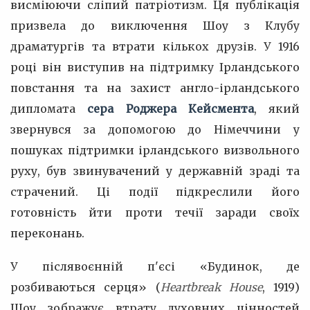
висміюючи сліпий патріотизм. Ця публікація
призвела до виключення Шоу з Клубу
драматургів та втрати кількох друзів. У 1916
році він виступив на підтримку Ірландського
повстання та на захист англо-ірландського
дипломата
сера Роджера Кейсмента
, який
звернувся за допомогою до Німеччини у
пошуках підтримки ірландського визвольного
руху, був звинувачений у державній зраді та
страчений. Ці події підкреслили його
готовність йти проти течії заради своїх
переконань.
У післявоєнній п'єсі «Будинок, де
розбиваються серця» (
Heartbreak House
, 1919)
Шоу зображує втрату духовних цінностей