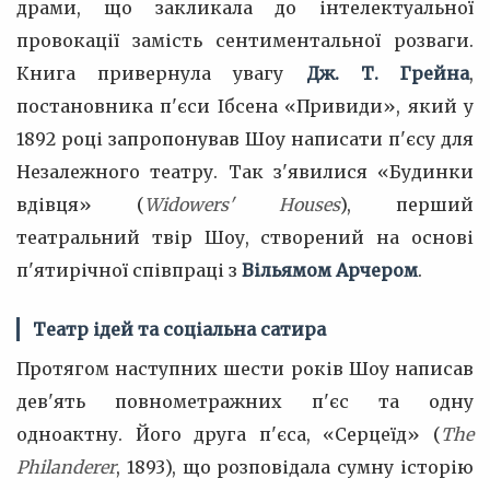
драми, що закликала до інтелектуальної
провокації замість сентиментальної розваги.
Книга привернула увагу
Дж. Т. Грейна
,
постановника п'єси Ібсена «Привиди», який у
1892 році запропонував Шоу написати п'єсу для
Незалежного театру. Так з'явилися «Будинки
вдівця» (
Widowers' Houses
), перший
театральний твір Шоу, створений на основі
п'ятирічної співпраці з
Вільямом Арчером
.
Театр ідей та соціальна сатира
Протягом наступних шести років Шоу написав
дев'ять повнометражних п'єс та одну
одноактну. Його друга п'єса, «Серцеїд» (
The
Philanderer
, 1893), що розповідала сумну історію