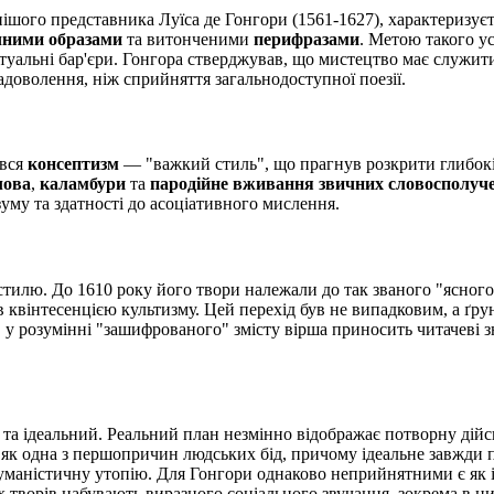
нішого представника Луїса де Гонгори (1561-1627), характеризує
чними образами
та витонченими
перифразами
. Метою такого у
уальні бар'єри. Гонгора стверджував, що мистецтво має служити 
адоволення, ніж сприйняття загальнодоступної поезії.
ався
консептизм
— "важкий стиль", що прагнув розкрити глибокі т
лова
,
каламбури
та
пародійне вживання звичних словосполуч
зуму та здатності до асоціативного мислення.
илю. До 1610 року його твори належали до так званого "ясного 
 квінтесенцією культизму. Цей перехід був не випадковим, а ґр
у розумінні "зашифрованого" змісту вірша приносить читачеві з
та ідеальний. Реальний план незмінно відображає потворну дійсні
 як одна з першопричин людських бід, причому ідеальне завжди 
уманістичну утопію. Для Гонгори однаково неприйнятними є як іде
х творів набувають виразного соціального звучання, зокрема в ц