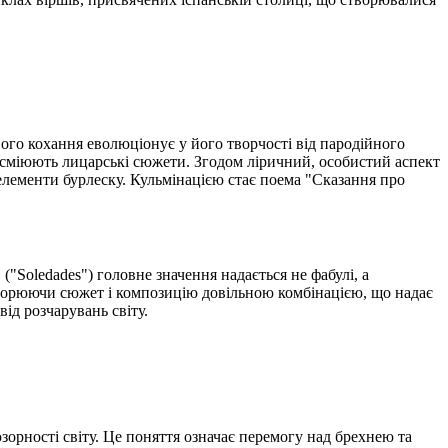
ого кохання еволюціонує у його творчості від пародійного
висміюють лицарські сюжети. Згодом ліричний, особистий аспект
є елементи бурлеску. Кульмінацією стає поема "Сказання про
("Soledades") головне значення надається не фабулі, а
створюючи сюжет і композицію довільною комбінацією, що надає
ід розчарувань світу.
орності світу. Це поняття означає перемогу над брехнею та