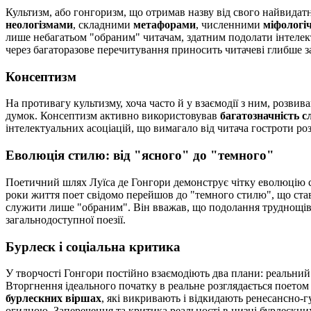
Культизм, або гонгоризм, що отримав назву від свого найвидат
неологізмами
, складними
метафорами
, численними
міфологі
лише небагатьом "обраним" читачам, здатним подолати інтелект
через багаторазове перечитування приносить читачеві глибше з
Консептизм
На противагу культизму, хоча часто й у взаємодії з ним, розвив
думок. Консептизм активно використовував
багатозначність с
інтелектуальних асоціацій, що вимагало від читача гостроти ро
Еволюція стилю: від "ясного" до "темного"
Поетичний шлях Луїса де Гонгори демонструє чітку еволюцію ст
роки життя поет свідомо перейшов до "темного стилю", що став
служити лише "обраним". Він вважав, що подолання труднощів 
загальнодоступної поезії.
Бурлеск і соціальна критика
У творчості Гонгори постійно взаємодіють два плани: реальний 
Вторгнення ідеального початку в реальне розглядається поетом
бурлескних віршах
, які викривають і відкидають ренесансно-г
огидною. Заперечення та критика реальності в низці бурлескни