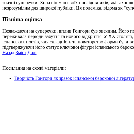
значні суперечки. Хоча він мав своїх послідовників, які захо
незрозумілим для широкої публіки. Ця полеміка, відома як "суп
Пізніша оцінка
Незважаючи на суперечки, вплив Гонгори був значним. Його посм
переживала періоди забуття та нового відкриття. У XX столітті
іспанських поетів, чия складність та новаторство форми були в
підтверджуючи його статус ключової фігури іспанського бароко
Назад
Зміст
Далі
Посилання на схожі матеріали:
Творчість Гонгори як зразок іспанської барокової літерат