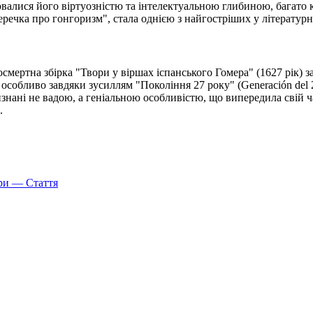
плювалися його віртуозністю та інтелектуальною глибиною, багат
еречка про гонгоризм", стала однією з найгостріших у літературно
ертна збірка "Твори у віршах іспанського Гомера" (1627 рік) зак
, особливо завдяки зусиллям "Покоління 27 року" (Generación del
изнані не вадою, а геніальною особливістю, що випередила свій 
.
ури — Стаття