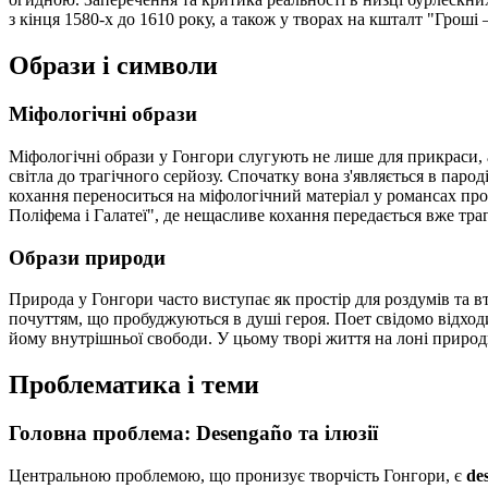
з кінця 1580-х до 1610 року, а також у творах на кшталт "Гроші 
Образи і символи
Міфологічні образи
Міфологічні образи у Гонгори слугують не лише для прикраси, 
світла до трагічного серйозу. Спочатку вона з'являється в па
кохання переноситься на міфологічний матеріал у романсах про 
Поліфема і Галатеї", де нещасливе кохання передається вже траг
Образи природи
Природа у Гонгори часто виступає як простір для роздумів та вте
почуттям, що пробуджуються в душі героя. Поет свідомо відход
йому внутрішньої свободи. У цьому творі життя на лоні природи
Проблематика і теми
Головна проблема: Desengaño та ілюзії
Центральною проблемою, що пронизує творчість Гонгори, є
de