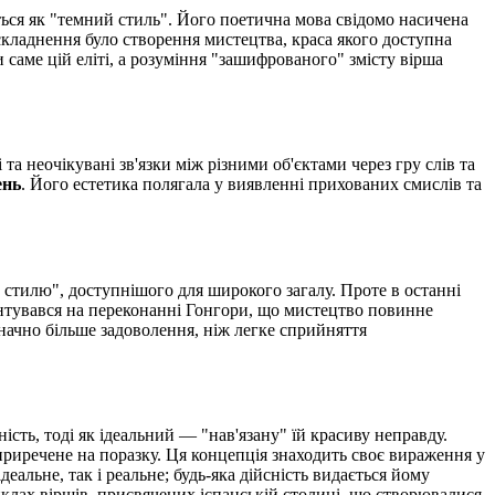
ться як "темний стиль". Його поетична мова свідомо насичена
складнення було створення мистецтва, краса якого доступна
саме цій еліті, а розуміння "зашифрованого" змісту вірша
а неочікувані зв'язки між різними об'єктами через гру слів та
ень
. Його естетика полягала у виявленні прихованих смислів та
стилю", доступнішого для широкого загалу. Проте в останні
унтувався на переконанні Гонгори, що мистецтво повинне
начно більше задоволення, ніж легке сприйняття
сть, тоді як ідеальний — "нав'язану" їй красиву неправду.
приречене на поразку. Ця концепція знаходить своє вираження у
альне, так і реальне; будь-яка дійсність видається йому
иклах віршів, присвячених іспанській столиці, що створювалися