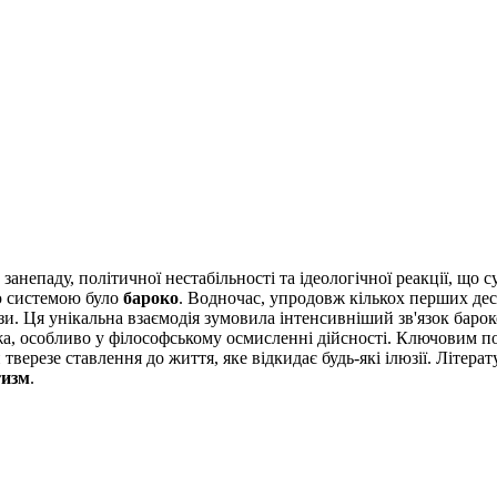
занепаду, політичної нестабільності та ідеологічної реакції, що 
ю системою було
бароко
. Водночас, упродовж кількох перших дес
изи. Ця унікальна взаємодія зумовила інтенсивніший зв'язок барок
ежа, особливо у філософському осмисленні дійсності. Ключовим 
резе ставлення до життя, яке відкидає будь-які ілюзії. Літератур
тизм
.