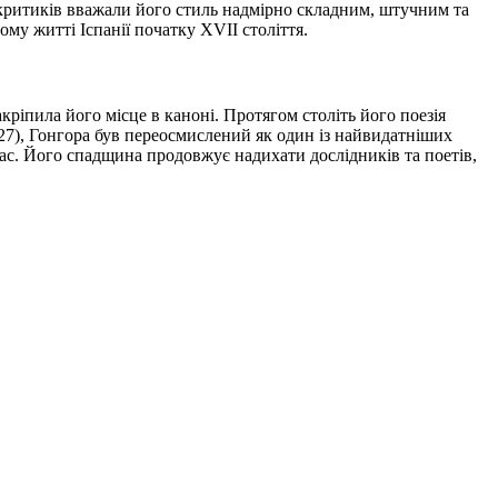
о критиків вважали його стиль надмірно складним, штучним та
му житті Іспанії початку XVII століття.
ріпила його місце в каноні. Протягом століть його поезія
 27), Гонгора був переосмислений як один із найвидатніших
час. Його спадщина продовжує надихати дослідників та поетів,