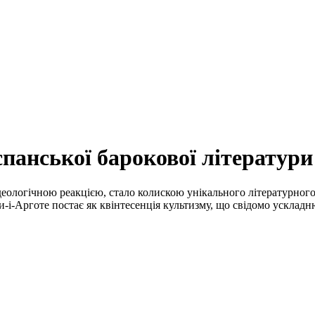
спанської барокової літератури
деологічною реакцією, стало колискою унікального літературного 
-і-Арготе постає як квінтесенція культизму, що свідомо ускладн