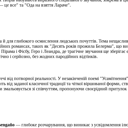
— це все" та "Ода на взяття Лараче".
а й для глибокого осмислення людських почуттів. Тема нещаслив
родійних романсах, таких як "Десять років прожила Белерма", що 
Пірама і Фісбу, Геро і Леандра, де трагічне звучання ще зберіга
ічно і серйозно, без жодних пародійних відтінків.
чі від потворної реальності. У незакінченій поемі "Усамітнення" 
ить від заданої класичної традиції та чіткої віршованої форми, 
 змальовується зі співчуттям, пропонуючи своєрідний притулок в
sengaño
— глибоке розчарування, що виникає з усвідомлення ілюз