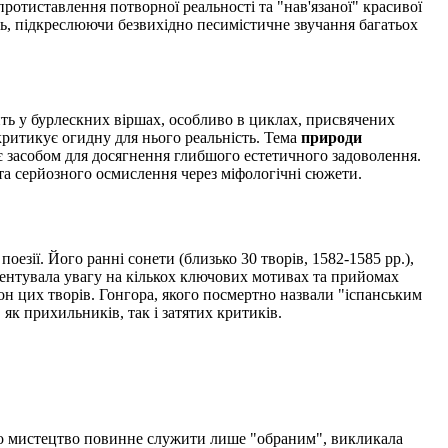
ротиставлення потворної реальності та "нав'язаної" красивої
сть, підкреслюючи безвихідно песимістичне звучання багатьох
ть у бурлескних віршах, особливо в циклах, присвячених
а критикує огидну для нього реальність. Тема
природи
є засобом для досягнення глибшого естетичного задоволення.
та серйозного осмислення через міфологічні сюжети.
зії. Його ранні сонети (близько 30 творів, 1582-1585 рр.),
кцентувала увагу на кількох ключових мотивах та прийомах
он цих творів. Гонгора, якого посмертно назвали "іспанським
як прихильників, так і затятих критиків.
 що мистецтво повинне служити лише "обраним", викликала