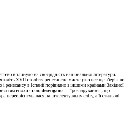
суттєво вплинуло на своєрідність національної літератури.
ятиліть XVII століття ренесансне мистецтво все ще зберігало
о і ренесансу в Іспанії порівняно з іншими країнами Західної
поняттям епохи стало
desengaño
— "розчарування", що
а переорієнтувалася на інтелектуальну еліту, а її стильові