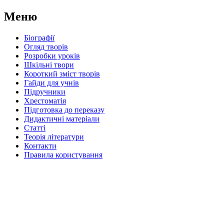
Меню
Біографії
Огляд творів
Розробки уроків
Шкільні твори
Короткий зміст творів
Гайди для учнів
Підручники
Хрестоматія
Підготовка до переказу
Дидактичні матеріали
Статті
Теорія літератури
Контакти
Правила користування