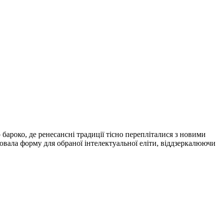
бароко, де ренесансні традиції тісно перепліталися з новими
ювала форму для обраної інтелектуальної еліти, віддзеркалюючи