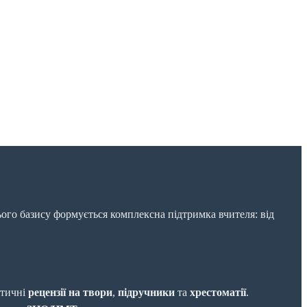
ього базису формується комплексна підтримка вчителя: від
ітичні
рецензії на твори
,
підручники
та
хрестоматії
.