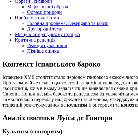
Образи і символи
Міфологічні образи
Образи природи
Проблематика і теми
Головна проблема: Desengaño та ілюзії
Другорядні теми
Місце в літературному процесі
Критична рецепція
Реакція сучасників
Пізніша оцінка
Контекст іспанського бароко
Іспанське XVII століття стало періодом глибокого економічного 
Протягом майже всього цього століття домінантною художньо
свої позиції, хоча в ньому дедалі чіткіше виявлялися ознаки кр
Європи. Попри це, між бароко та ренесансом існувала чітка м
символізувало перемогу над брехнею та обманом, утверджуючи тве
тенденції розгалужувалися на
культизм
(гонгоризм) та
консеп
Аналіз поетики Луїса де Гонгори
Культизм (гонгоризм)