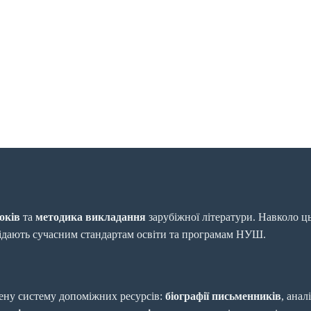
оків
та
методика викладання
зарубіжної літератури. Навколо ц
відають сучасним стандартам освіти та програмам НУШ.
ену систему допоміжних ресурсів:
біографії письменників
, анал