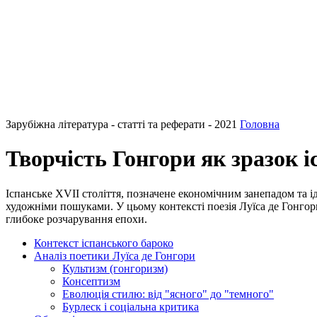
Зарубіжна література - статті та реферати - 2021
Головна
Творчість Гонгори як зразок і
Іспанське XVII століття, позначене економічним занепадом та і
художніми пошуками. У цьому контексті поезія Луїса де Гонгори
глибоке розчарування епохи.
Контекст іспанського бароко
Аналіз поетики Луїса де Гонгори
Культизм (гонгоризм)
Консептизм
Еволюція стилю: від "ясного" до "темного"
Бурлеск і соціальна критика