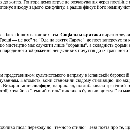
 до життя. Гонгора демонструє це розчарування через постійне п
ропонує виходу з цього конфлікту, а радше фіксує його неминучі
ає кілька інших важливих тем.
Соціальна критика
виразно звучи
 "Гроші — це все" та "Ода на взяття Лараче", де поет заперечує т
, що мистецтво має служити лише "обраним", а складність форми 
д пародійного зображення нещасливих почуттів до їх трагічного 
представником культистського напряму в іспанській бароковій пое
лідуванням. Натомість, вони становили свідому стилізацію, що а
я. Використання
анафори
, наприклад, поглиблювало трагічний т
ії, хоча його "темний стиль" викликав бурхливі дискусії та мав 
обливо після переходу до "темного стилю". Теза поета про те,