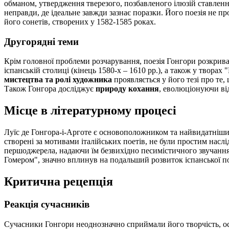
обманом, утвердження тверезого, позбавленого ілюзій ставлення
неправди, де ідеальне завжди зазнає поразки. Його поезія не п
його сонетів, створених у 1582-1585 роках.
Другорядні теми
Крім головної проблеми розчарування, поезія Гонгори розкрив
іспанській столиці (кінець 1580-х – 1610 рр.), а також у творах
мистецтва та ролі художника
проявляється у його тезі про те
Також Гонгора досліджує
природу кохання
, еволюціонуючи ві
Місце в літературному процесі
Луїс де Гонгора-і-Арготе є основоположником та найвидатнішим 
створені за мотивами італійських поетів, не були простим нас
першоджерела, надаючи їм безвихідно песимістичного звучанн
Гомером", значно вплинув на подальший розвиток іспанської поез
Критична рецепція
Реакція сучасників
Сучасники Гонгори неоднозначно сприймали його творчість, ос