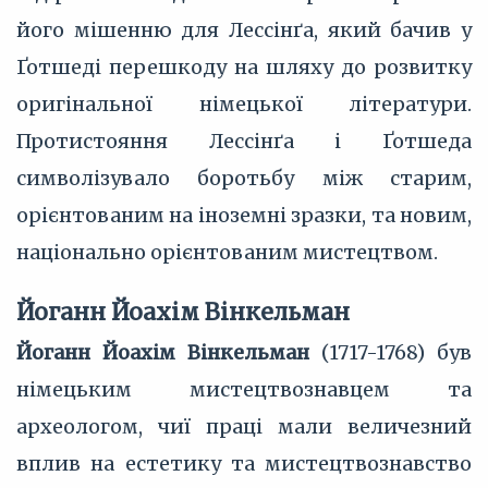
його мішенню для Лессінґа, який бачив у
Ґотшеді перешкоду на шляху до розвитку
оригінальної німецької літератури.
Протистояння Лессінґа і Ґотшеда
символізувало боротьбу між старим,
орієнтованим на іноземні зразки, та новим,
національно орієнтованим мистецтвом.
Йоганн Йоахім Вінкельман
Йоганн Йоахім Вінкельман
(1717-1768) був
німецьким мистецтвознавцем та
археологом, чиї праці мали величезний
вплив на естетику та мистецтвознавство