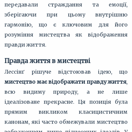
передавали страждання та емоції,
зберігаючи при цьому внутрішню
гармонію, що є ключовим для його
розуміння мистецтва як відображення
правди життя.
Правда життя в мистецтві
Лессінґ рішуче відстоював ідею, що
мистецтво має відображати правду життя
,
всю видиму природу, а не лише
ідеалізоване прекрасне. Ця позиція була
прямим викликом класицистичним
канонам, які часто обмежували мистецтво
зображенням лише піднесених ідеалів. У