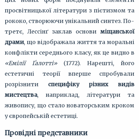
просвітницької літератури з пієтизмом та
рококо, створюючи унікальний синтез. По-
третє, Лессінґ заклав основи
міщанської
драми
, що відображала життя та моральні
конфлікти середнього класу, як це видно в
«Емілії Ґалотті»
(1772). Нарешті, його
естетичні теорії вперше спробували
розрізнити
специфіку різних видів
мистецтва
, наприклад, літератури та
живопису, що стало новаторським кроком
у європейській естетиці.
Провідні представники