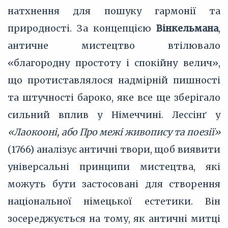
натхнення для пошуку гармонії та
природності. За концепцією
Вінкельмана
,
античне мистецтво втілювало
«благородну простоту і спокійну велич»,
що протиставлялося надмірній пишності
та штучності бароко, яке все ще зберігало
сильний вплив у Німеччині. Лессінґ у
«Лаокооні, або Про межі живопису та поезії»
(1766) аналізує античні твори, щоб виявити
універсальні принципи мистецтва, які
можуть бути застосовані для створення
національної німецької естетики. Він
зосереджується на тому, як античні митці