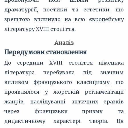
драматургії, поетики та естетики, що
зрештою вплинуло на всю європейську
літературу XVIII століття.
Аналіз
Передумови становлення
До середини XVIII століття німецька
література перебувала під значним
впливом французького класицизму, що
проявлялося у жорсткій регламентації
жанрів, наслідуванні античних зразків
через французьку призму та
дидактичному характері творів. Ця