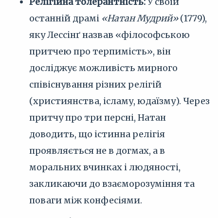
Релігійна толерантність:
У своїй
останній драмі
«Натан Мудрий»
(1779),
яку Лессінґ назвав «філософською
притчею про терпимість», він
досліджує можливість мирного
співіснування різних релігій
(християнства, ісламу, юдаїзму). Через
притчу про три персні, Натан
доводить, що істинна релігія
проявляється не в догмах, а в
моральних вчинках і людяності,
закликаючи до взаєморозуміння та
поваги між конфесіями.