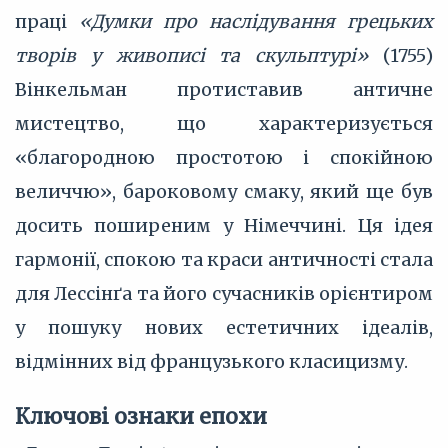
праці
«Думки про наслідування грецьких
творів у живописі та скульптурі»
(1755)
Вінкельман протиставив античне
мистецтво, що характеризується
«благородною простотою і спокійною
величчю», бароковому смаку, який ще був
досить поширеним у Німеччині. Ця ідея
гармонії, спокою та краси античності стала
для Лессінґа та його сучасників орієнтиром
у пошуку нових естетичних ідеалів,
відмінних від французького класицизму.
Ключові ознаки епохи