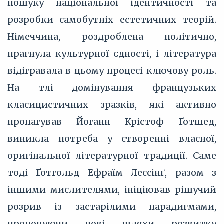
пошуку національної ідентичності та
розробки самобутніх естетичних теорій.
Німеччина, роздроблена політично,
прагнула культурної єдності, і література
відігравала в цьому процесі ключову роль.
На тлі домінування французьких
класицистичних зразків, які активно
пропагував Йоганн Крістоф Ґотшед,
виникла потреба у створенні власної,
оригінальної літературної традиції. Саме
тоді Ґотгольд Ефраїм Лессінґ, разом з
іншими мислителями, ініціював рішучий
розрив із застарілими парадигмами,
пропонуючи нові шляхи розвитку