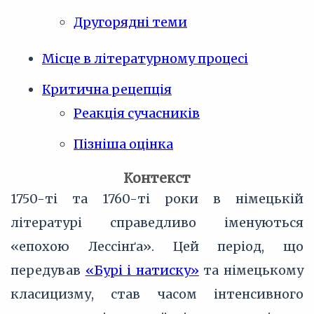
Другорядні теми
Місце в літературному процесі
Критична рецепція
Реакція сучасників
Пізніша оцінка
Контекст
1750-ті та 1760-ті роки в німецькій
літературі справедливо іменуються
«епохою Лессінґа». Цей період, що
передував
«Бурі і натиску»
та німецькому
класицизму, став часом інтенсивного