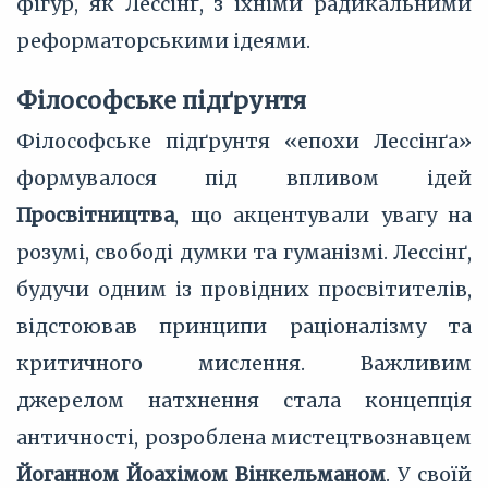
фігур, як Лессінґ, з їхніми радикальними
реформаторськими ідеями.
Філософське підґрунтя
Філософське підґрунтя «епохи Лессінґа»
формувалося під впливом ідей
Просвітництва
, що акцентували увагу на
розумі, свободі думки та гуманізмі. Лессінґ,
будучи одним із провідних просвітителів,
відстоював принципи раціоналізму та
критичного мислення. Важливим
джерелом натхнення стала концепція
античності, розроблена мистецтвознавцем
Йоганном Йоахімом Вінкельманом
. У своїй