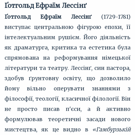
Ґотгольд Ефраїм Лессінґ
Ґотгольд Ефраїм Лессінґ
(1729-1781)
виступає центральною фігурою епохи, її
інтелектуальним рушієм. Його діяльність
як драматурга, критика та естетика була
спрямована на реформування німецької
літератури та театру. Лессінґ, син пастора,
здобув ґрунтовну освіту, що дозволило
йому вільно оперувати знаннями з
філософії, теології, класичної філології. Він
не просто писав п'єси, а й активно
формулював теоретичні засади нового
мистецтва, як це видно в
«Гамбурзькій