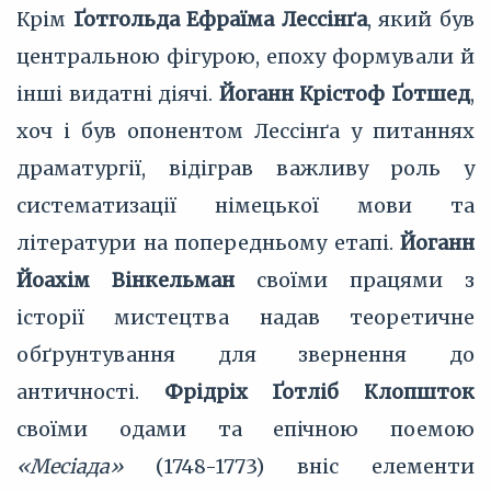
Крім
Ґотгольда Ефраїма Лессінґа
, який був
центральною фігурою, епоху формували й
інші видатні діячі.
Йоганн Крістоф Ґотшед
,
хоч і був опонентом Лессінґа у питаннях
драматургії, відіграв важливу роль у
систематизації німецької мови та
літератури на попередньому етапі.
Йоганн
Йоахім Вінкельман
своїми працями з
історії мистецтва надав теоретичне
обґрунтування для звернення до
античності.
Фрідріх Ґотліб Клопшток
своїми одами та епічною поемою
«Месіада»
(1748-1773) вніс елементи