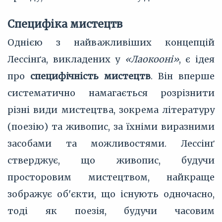
Специфіка мистецтв
Однією з найважливіших концепцій
Лессінґа, викладених у
«Лаокооні»
, є ідея
про
специфічність мистецтв
. Він вперше
систематично намагається розрізнити
різні види мистецтва, зокрема літературу
(поезію) та живопис, за їхніми виразними
засобами та можливостями. Лессінґ
стверджує, що живопис, будучи
просторовим мистецтвом, найкраще
зображує об'єкти, що існують одночасно,
тоді як поезія, будучи часовим