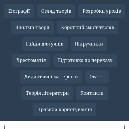
Біографії
Огляд творів
Розробки уроків
Шкільні твори
Короткий зміст творів
Гайди для учнів
Підручники
Хрестоматія
Підготовка до переказу
Дидактичні матеріали
Статті
Теорія літератури
Контакти
Правила користування