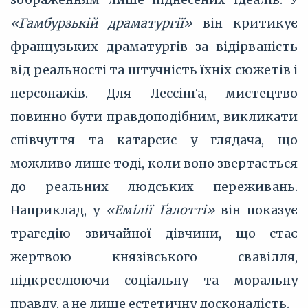
«Гамбурзькій драматургії»
він критикує
французьких драматургів за відірваність
від реальності та штучність їхніх сюжетів і
персонажів. Для Лессінґа, мистецтво
повинно бути правдоподібним, викликати
співчуття та катарсис у глядача, що
можливо лише тоді, коли воно звертається
до реальних людських переживань.
Наприклад, у
«Емілії Ґалотті»
він показує
трагедію звичайної дівчини, що стає
жертвою князівського свавілля,
підкреслюючи соціальну та моральну
правду, а не лише естетичну досконалість.