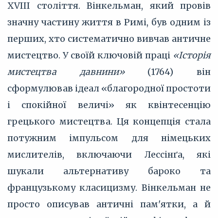
XVIII століття. Вінкельман, який провів
значну частину життя в Римі, був одним із
перших, хто систематично вивчав античне
мистецтво. У своїй ключовій праці
«Історія
мистецтва давнини»
(1764) він
сформулював ідеал «благородної простоти
і спокійної величі» як квінтесенцію
грецького мистецтва. Ця концепція стала
потужним імпульсом для німецьких
мислителів, включаючи Лессінґа, які
шукали альтернативу бароко та
французькому класицизму. Вінкельман не
просто описував античні пам'ятки, а й