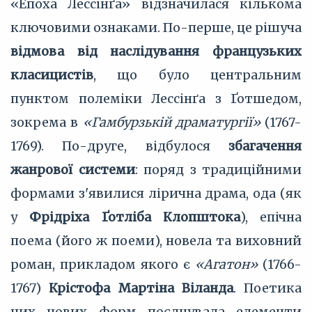
«Епоха Лессінґа» відзначилася кількома
ключовими ознаками. По-перше, це рішуча
відмова від наслідування французьких
класицистів
, що було центральним
пунктом полеміки Лессінґа з Ґотшедом,
зокрема в
«Гамбурзькій драматургії»
(1767-
1769). По-друге, відбулося
збагачення
жанрової системи
: поряд з традиційними
формами з'явилися лірична драма, ода (як
у
Фрідріха Ґотліба Клопштока
), епічна
поема (його ж поеми), новела та виховний
роман, прикладом якого є
«Агатон»
(1766-
1767)
Крістофа Мартіна Віланда
. Поетика
цих нових форм поєднувала елементи