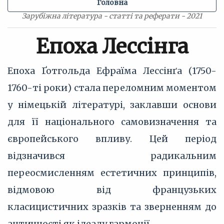
Головна
Зарубіжна література - статті та реферати - 2021
Епоха Лессінга
Епоха Ґотгольда Ефраїма Лессінґа (1750-
1760-ті роки) стала переломним моментом
у німецькій літературі, заклавши основи
для її національного самовизначення та
європейського впливу. Цей період
відзначився радикальним
переосмисленням естетичних принципів,
відмовою від французьких
класицистичних зразків та зверненням до
античності як ідеалу гармонії.