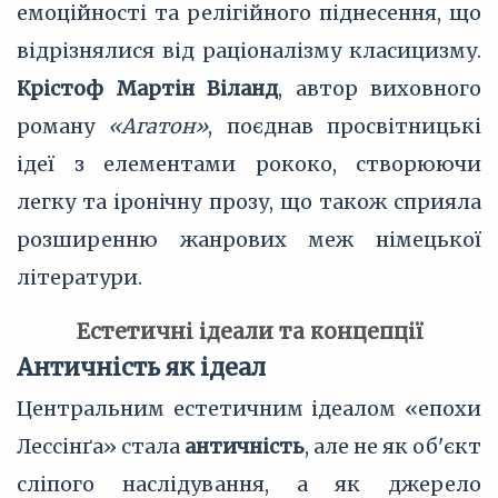
емоційності та релігійного піднесення, що
відрізнялися від раціоналізму класицизму.
Крістоф Мартін Віланд
, автор виховного
роману
«Агатон»
, поєднав просвітницькі
ідеї з елементами рококо, створюючи
легку та іронічну прозу, що також сприяла
розширенню жанрових меж німецької
літератури.
Естетичні ідеали та концепції
Античність як ідеал
Центральним естетичним ідеалом «епохи
Лессінґа» стала
античність
, але не як об'єкт
сліпого наслідування, а як джерело