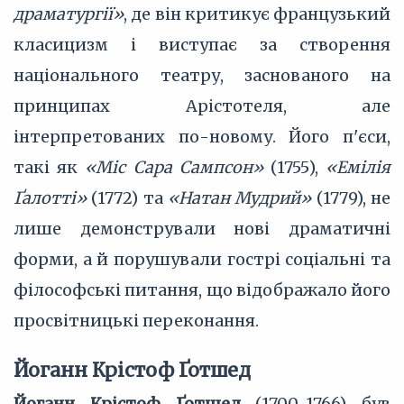
драматургії»
, де він критикує французький
класицизм і виступає за створення
національного театру, заснованого на
принципах Арістотеля, але
інтерпретованих по-новому. Його п'єси,
такі як
«Міс Сара Сампсон»
(1755),
«Емілія
Ґалотті»
(1772) та
«Натан Мудрий»
(1779), не
лише демонстрували нові драматичні
форми, а й порушували гострі соціальні та
філософські питання, що відображало його
просвітницькі переконання.
Йоганн Крістоф Ґотшед
Йоганн Крістоф Ґотшед
(1700-1766) був