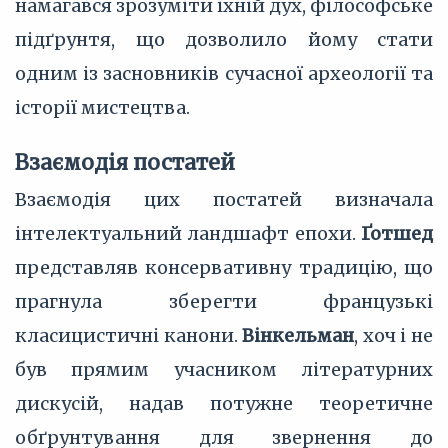
намагався зрозуміти їхній дух, філософське
підґрунтя, що дозволило йому стати
одним із засновників сучасної археології та
історії мистецтва.
Взаємодія постатей
Взаємодія цих постатей визначала
інтелектуальний ландшафт епохи.
Ґотшед
представляв консервативну традицію, що
прагнула зберегти французькі
класицистичні канони.
Вінкельман
, хоч і не
був прямим учасником літературних
дискусій, надав потужне теоретичне
обґрунтування для звернення до