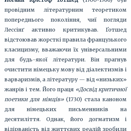
провідним літературним теоретиком
попереднього покоління, чиї погляди
Лессінґ активно критикував. Ґотшед
відстоював жорсткі правила французького
класицизму, вважаючи їх універсальними
для будь-якої літератури. Він прагнув
очистити німецьку мову від діалектизмів і
варваризмів, а літературу — від «низьких»
жанрів і тем. Його праця
«Досвід критичної
поетики для німців»
(1730) стала каноном
для німецьких письменників на
десятиліття. Однак, його догматизм і
відірваність від життєвих реалій зробили