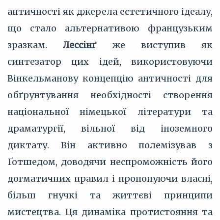
античності як джерела естетичного ідеалу,
що стало альтернативою французьким
зразкам.
Лессінґ
же виступив як
синтезатор цих ідей, використовуючи
Вінкельманову концепцію античності для
обґрунтування необхідності створення
національної німецької літератури та
драматургії, вільної від іноземного
диктату. Він активно полемізував з
Ґотшедом, доводячи неспроможність його
догматичних правил і пропонуючи власні,
більш гнучкі та життєві принципи
мистецтва. Ця динаміка протистояння та