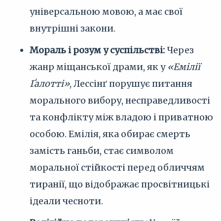
універсальною мовою, а має свої
внутрішні закони.
Мораль і розум у суспільстві:
Через
жанр міщанської драми, як у
«Емілії
Ґалотті»
, Лессінґ порушує питання
морального вибору, несправедливості
та конфлікту між владою і приватною
особою. Емілія, яка обирає смерть
замість ганьби, стає символом
моральної стійкості перед обличчям
тиранії, що відображає просвітницькі
ідеали чесноти.