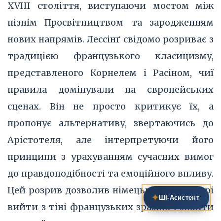
XVIII століття, виступаючи мостом між
пізнім Просвітництвом та зародженням
нових напрямів. Лессінґ свідомо розриває з
традицією французького класицизму,
представленого Корнелем і Расіном, чиї
правила домінували на європейських
сценах. Він не просто критикує їх, а
пропонує альтернативу, звертаючись до
Арістотеля, але інтерпретуючи його
принципи з урахуванням сучасних вимог
до правдоподібності та емоційного впливу.
Цей розрив дозволив німецькій літературі
✦
ШІ‑Асистент
вийти з тіні французьких зразків і знайти