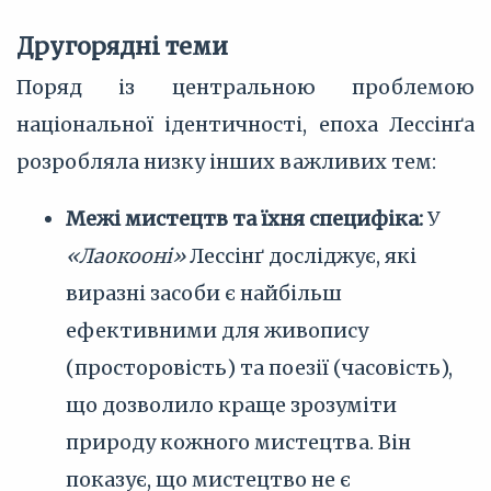
Другорядні теми
Поряд із центральною проблемою
національної ідентичності, епоха Лессінґа
розробляла низку інших важливих тем:
Межі мистецтв та їхня специфіка:
У
«Лаокооні»
Лессінґ досліджує, які
виразні засоби є найбільш
ефективними для живопису
(просторовість) та поезії (часовість),
що дозволило краще зрозуміти
природу кожного мистецтва. Він
показує, що мистецтво не є