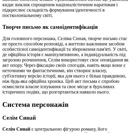
кидає виклик спрощеним націоналістичним наративам і
підкреслює складність формування ідентичності в
постколоніальному світі.
Творче письмо як самоідентифікація
Для головного персонажа, Селіма Синая, творче письмо стає
не просто способом розповіді, а життєво важливим засобом
особистісної самоідентифікації та збереження пам'яті. У світі,
де офіційна історія є маніпулятивною, а індивідуальність під
загрозою розчинення, Селім використовує своє оповідання як
акт опору. Через фіксацію своїх спогадів, навіть якщо вони є
неточними чи фантастичними, він створює власну,
суб'єктивну версію історії, яка для нього є більш правдивою,
ніж будь-яка офіційна хроніка. Цей акт письма є спробою
осмислити власне існування та своє місце в бурхливих
історичних подіях, що розгортаються навколо нього.
Система персонажів
Селім Синай
Селім Синай
є центральною фігурою роману, його