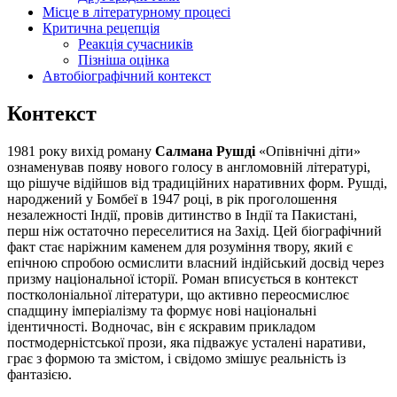
Місце в літературному процесі
Критична рецепція
Реакція сучасників
Пізніша оцінка
Автобіографічний контекст
Контекст
1981 року вихід роману
Салмана Рушді
«Опівнічні діти»
ознаменував появу нового голосу в англомовній літературі,
що рішуче відійшов від традиційних наративних форм. Рушді,
народжений у Бомбеї в 1947 році, в рік проголошення
незалежності Індії, провів дитинство в Індії та Пакистані,
перш ніж остаточно переселитися на Захід. Цей біографічний
факт стає наріжним каменем для розуміння твору, який є
епічною спробою осмислити власний індійський досвід через
призму національної історії. Роман вписується в контекст
постколоніальної літератури, що активно переосмислює
спадщину імперіалізму та формує нові національні
ідентичності. Водночас, він є яскравим прикладом
постмодерністської прози, яка підважує усталені наративи,
грає з формою та змістом, і свідомо змішує реальність із
фантазією.