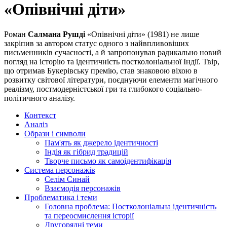
«Опівнічні діти»
Роман
Салмана Рушді
«Опівнічні діти» (1981) не лише
закріпив за автором статус одного з найвпливовіших
письменників сучасності, а й запропонував радикально новий
погляд на історію та ідентичність постколоніальної Індії. Твір,
що отримав Букерівську премію, став знаковою віхою в
розвитку світової літератури, поєднуючи елементи магічного
реалізму, постмодерністської гри та глибокого соціально-
політичного аналізу.
Контекст
Аналіз
Образи і символи
Пам'ять як джерело ідентичності
Індія як гібрид традицій
Творче письмо як самоідентифікація
Система персонажів
Селім Синай
Взаємодія персонажів
Проблематика і теми
Головна проблема: Постколоніальна ідентичність
та переосмислення історії
Другорядні теми