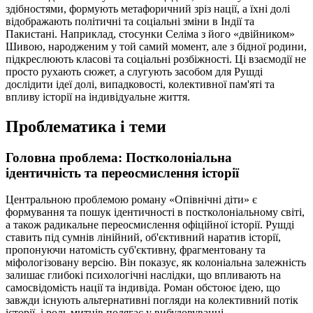
здібностями, формують метафоричний зріз нації, а їхні долі
відображають політичні та соціальні зміни в Індії та
Пакистані. Наприклад, стосунки Селіма з його «двійником»
Шивою, народженим у той самий момент, але з бідної родини,
підкреслюють класові та соціальні розбіжності. Ці взаємодії не
просто рухають сюжет, а слугують засобом для Рушді
дослідити ідеї долі, випадковості, колективної пам'яті та
впливу історії на індивідуальне життя.
Проблематика і теми
Головна проблема: Постколоніальна
ідентичність та переосмислення історії
Центральною проблемою роману «Опівнічні діти» є
формування та пошук ідентичності в постколоніальному світі,
а також радикальне переосмислення офіційної історії. Рушді
ставить під сумнів лінійний, об'єктивний наратив історії,
пропонуючи натомість суб'єктивну, фрагментовану та
міфологізовану версію. Він показує, як колоніальна залежність
залишає глибокі психологічні наслідки, що впливають на
самосвідомість нації та індивіда. Роман обстоює ідею, що
завжди існують альтернативні погляди на колективний потік
історії, і роль митців полягає у вибудовуванні