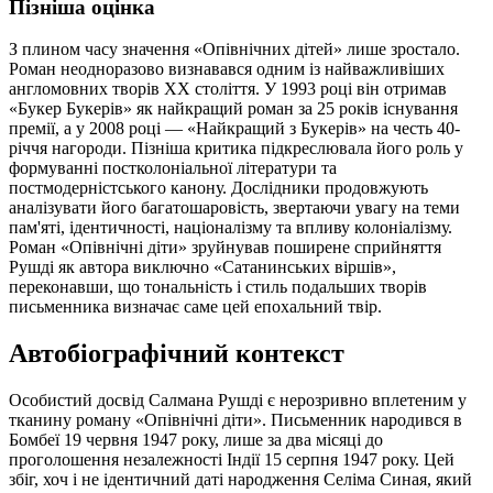
Пізніша оцінка
З плином часу значення «Опівнічних дітей» лише зростало.
Роман неодноразово визнавався одним із найважливіших
англомовних творів XX століття. У 1993 році він отримав
«Букер Букерів» як найкращий роман за 25 років існування
премії, а у 2008 році — «Найкращий з Букерів» на честь 40-
річчя нагороди. Пізніша критика підкреслювала його роль у
формуванні постколоніальної літератури та
постмодерністського канону. Дослідники продовжують
аналізувати його багатошаровість, звертаючи увагу на теми
пам'яті, ідентичності, націоналізму та впливу колоніалізму.
Роман «Опівнічні діти» зруйнував поширене сприйняття
Рушді як автора виключно «Сатанинських віршів»,
переконавши, що тональність і стиль подальших творів
письменника визначає саме цей епохальний твір.
Автобіографічний контекст
Особистий досвід Салмана Рушді є нерозривно вплетеним у
тканину роману «Опівнічні діти». Письменник народився в
Бомбеї 19 червня 1947 року, лише за два місяці до
проголошення незалежності Індії 15 серпня 1947 року. Цей
збіг, хоч і не ідентичний даті народження Селіма Синая, який