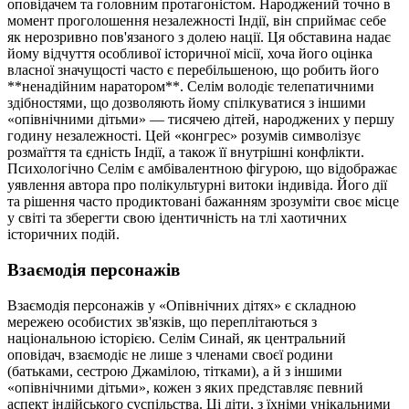
оповідачем та головним протагоністом. Народжений точно в
момент проголошення незалежності Індії, він сприймає себе
як нерозривно пов'язаного з долею нації. Ця обставина надає
йому відчуття особливої історичної місії, хоча його оцінка
власної значущості часто є перебільшеною, що робить його
**ненадійним наратором**. Селім володіє телепатичними
здібностями, що дозволяють йому спілкуватися з іншими
«опівнічними дітьми» — тисячею дітей, народжених у першу
годину незалежності. Цей «конгрес» розумів символізує
розмаїття та єдність Індії, а також її внутрішні конфлікти.
Психологічно Селім є амбівалентною фігурою, що відображає
уявлення автора про полікультурні витоки індивіда. Його дії
та рішення часто продиктовані бажанням зрозуміти своє місце
у світі та зберегти свою ідентичність на тлі хаотичних
історичних подій.
Взаємодія персонажів
Взаємодія персонажів у «Опівнічних дітях» є складною
мережею особистих зв'язків, що переплітаються з
національною історією. Селім Синай, як центральний
оповідач, взаємодіє не лише з членами своєї родини
(батьками, сестрою Джамілою, тітками), а й з іншими
«опівнічними дітьми», кожен з яких представляє певний
аспект індійського суспільства. Ці діти, з їхніми унікальними