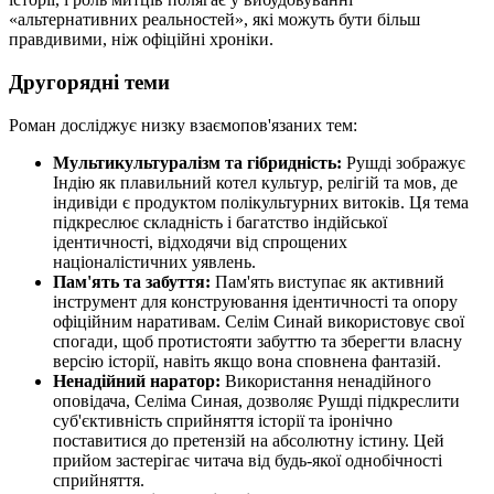
«альтернативних реальностей», які можуть бути більш
правдивими, ніж офіційні хроніки.
Другорядні теми
Роман досліджує низку взаємопов'язаних тем:
Мультикультуралізм та гібридність:
Рушді зображує
Індію як плавильний котел культур, релігій та мов, де
індивіди є продуктом полікультурних витоків. Ця тема
підкреслює складність і багатство індійської
ідентичності, відходячи від спрощених
націоналістичних уявлень.
Пам'ять та забуття:
Пам'ять виступає як активний
інструмент для конструювання ідентичності та опору
офіційним наративам. Селім Синай використовує свої
спогади, щоб протистояти забуттю та зберегти власну
версію історії, навіть якщо вона сповнена фантазій.
Ненадійний наратор:
Використання ненадійного
оповідача, Селіма Синая, дозволяє Рушді підкреслити
суб'єктивність сприйняття історії та іронічно
поставитися до претензій на абсолютну істину. Цей
прийом застерігає читача від будь-якої однобічності
сприйняття.