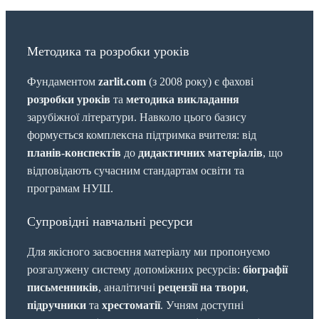
Методика та розробки уроків
Фундаментом
zarlit.com
(з 2008 року) є фахові
розробки уроків
та
методика викладання
зарубіжної літератури. Навколо цього базису
формується комплексна підтримка вчителя: від
планів-конспектів
до
дидактичних матеріалів
, що
відповідають сучасним стандартам освіти та
програмам НУШ.
Супровідні навчальні ресурси
Для якісного засвоєння матеріалу ми пропонуємо
розгалужену систему допоміжних ресурсів:
біографії
письменників
, аналітичні
рецензії на твори
,
підручники
та
хрестоматії
. Учням доступні