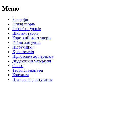
Меню
Біографії
Огляд творів
Розробки уроків
Шкільні твори
Короткий зміст творів
Гайди для учнів
Підручники
Хрестоматія
Підготовка до переказу
Дидактичні матеріали
Статті
Теорія літератури
Контакти
Правила користування