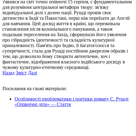
з'явився на світ точно опівночі 15 серпня, є фундаментальним
для розуміння центральної метафори твору: зв'язку
індивідуальної долі з долею нації. Рушді провів своє
дитинство в Індії та Пакистані, перш ніж переїхати до Англії
для навчання. Цей досвід життя в країні, що переживала
становлення після колоніального панування, а також
подальше переселення на Захід, сформували його уявлення
про гібридність ідентичності та складність культурної
приналежності. Пам'ять про Індію, її багатоголосся та
суперечності, стала для Рушді постійним джерелом образів і
тем, що дозволило йому створити автентичне, хоч і
фантастичне, відображення власного індійського досвіду в
чужому культурно-етнічному середовищі.
Назад
Зміст
Далі
Посилання на схожі матеріали:
Особливості проблематики і поетики роману С. Рушді
«Опівнічні діти» — Стаття