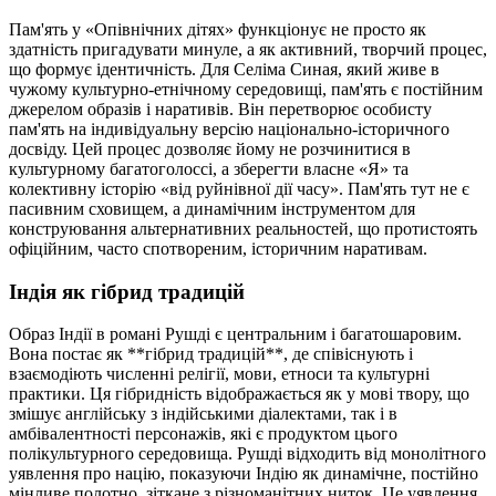
Пам'ять у «Опівнічних дітях» функціонує не просто як
здатність пригадувати минуле, а як активний, творчий процес,
що формує ідентичність. Для Селіма Синая, який живе в
чужому культурно-етнічному середовищі, пам'ять є постійним
джерелом образів і наративів. Він перетворює особисту
пам'ять на індивідуальну версію національно-історичного
досвіду. Цей процес дозволяє йому не розчинитися в
культурному багатоголоссі, а зберегти власне «Я» та
колективну історію «від руйнівної дії часу». Пам'ять тут не є
пасивним сховищем, а динамічним інструментом для
конструювання альтернативних реальностей, що протистоять
офіційним, часто спотвореним, історичним наративам.
Індія як гібрид традицій
Образ Індії в романі Рушді є центральним і багатошаровим.
Вона постає як **гібрид традицій**, де співіснують і
взаємодіють численні релігії, мови, етноси та культурні
практики. Ця гібридність відображається як у мові твору, що
змішує англійську з індійськими діалектами, так і в
амбівалентності персонажів, які є продуктом цього
полікультурного середовища. Рушді відходить від монолітного
уявлення про націю, показуючи Індію як динамічне, постійно
мінливе полотно, зіткане з різноманітних ниток. Це уявлення