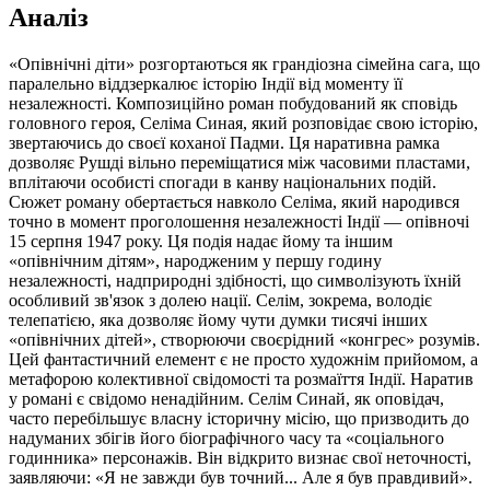
Аналіз
«Опівнічні діти» розгортаються як грандіозна сімейна сага, що
паралельно віддзеркалює історію Індії від моменту її
незалежності. Композиційно роман побудований як сповідь
головного героя, Селіма Синая, який розповідає свою історію,
звертаючись до своєї коханої Падми. Ця наративна рамка
дозволяє Рушді вільно переміщатися між часовими пластами,
вплітаючи особисті спогади в канву національних подій.
Сюжет роману обертається навколо Селіма, який народився
точно в момент проголошення незалежності Індії — опівночі
15 серпня 1947 року. Ця подія надає йому та іншим
«опівнічним дітям», народженим у першу годину
незалежності, надприродні здібності, що символізують їхній
особливий зв'язок з долею нації. Селім, зокрема, володіє
телепатією, яка дозволяє йому чути думки тисячі інших
«опівнічних дітей», створюючи своєрідний «конгрес» розумів.
Цей фантастичний елемент є не просто художнім прийомом, а
метафорою колективної свідомості та розмаїття Індії. Наратив
у романі є свідомо ненадійним. Селім Синай, як оповідач,
часто перебільшує власну історичну місію, що призводить до
надуманих збігів його біографічного часу та «соціального
годинника» персонажів. Він відкрито визнає свої неточності,
заявляючи: «Я не завжди був точний... Але я був правдивий».