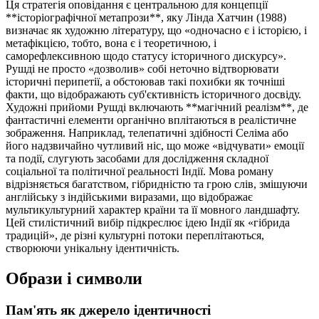
Ця стратегія оповідання є центральною для концепції
**історіографічної метапрози**, яку Лінда Хатчин (1988)
визначає як художню літературу, що «одночасно є і історією, і
метафікцією, тобто, вона є і теоретичною, і
саморефлексивною щодо статусу історичного дискурсу».
Рушді не просто «дозволив» собі неточно відтворювати
історичні перипетії, а обстоював такі похибки як точніші
факти, що відображають суб'єктивність історичного досвіду.
Художні прийоми Рушді включають **магічний реалізм**, де
фантастичні елементи органічно вплітаються в реалістичне
зображення. Наприклад, телепатичні здібності Селіма або
його надзвичайно чутливий ніс, що може «відчувати» емоції
та події, слугують засобами для дослідження складної
соціальної та політичної реальності Індії. Мова роману
відрізняється багатством, гібридністю та грою слів, змішуючи
англійську з індійськими виразами, що відображає
мультикультурний характер країни та її мовного ландшафту.
Цей стилістичний вибір підкреслює ідею Індії як «гібрида
традицій», де різні культурні потоки переплітаються,
створюючи унікальну ідентичність.
Образи і символи
Пам'ять як джерело ідентичності