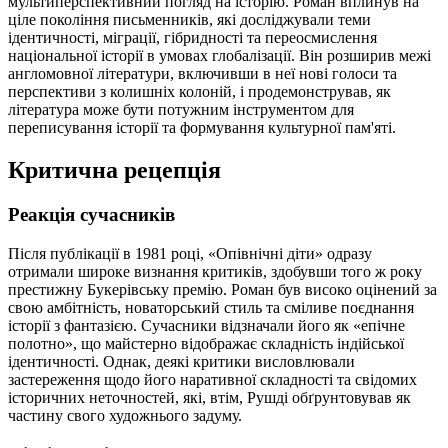
мультиперспективний погляд на історію. Роман вплинув на
ціле покоління письменників, які досліджували теми
ідентичності, міграції, гібридності та переосмислення
національної історії в умовах глобалізації. Він розширив межі
англомовної літератури, включивши в неї нові голоси та
перспективи з колишніх колоній, і продемонстрував, як
література може бути потужним інструментом для
переписування історії та формування культурної пам'яті.
Критична рецепція
Реакція сучасників
Після публікації в 1981 році, «Опівнічні діти» одразу
отримали широке визнання критиків, здобувши того ж року
престижну Букерівську премію. Роман був високо оцінений за
свою амбітність, новаторський стиль та сміливе поєднання
історії з фантазією. Сучасники відзначали його як «епічне
полотно», що майстерно відображає складність індійської
ідентичності. Однак, деякі критики висловлювали
застереження щодо його наративної складності та свідомих
історичних неточностей, які, втім, Рушді обґрунтовував як
частину свого художнього задуму.