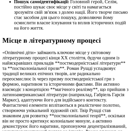
Пошук самоідентифікації:
Головний герой, Селім,
постійно шукає своє місце у світі та намагається
зрозуміти свій зв'язок з долею нації. Його творче письмо
стає засобом для цього пошуку, дозволяючи йому
осмислити власне існування та вплив історичних подій
на його життя.
Місце в літературному процесі
«Опівнічні діти» займають ключове місце у світовому
літературному процесі кінця XX століття, будучи одним із
найяскравіших прикладів **постмодерністської літератури**
та **постколоніальної прози**. Роман Рушді успадковує
традиції великих епічних творів, але радикально
переосмислює їх через призму постмодерністської гри з
формою, наративом та історичними фактами. Він активно
взаємодіє з концепцією **магічного реалізму**, що прийшов з
латиноамериканської літератури (наприклад, Габріель Гарсія
Маркес), адаптуючи його для індійського контексту.
Фантастичні елементи вплітаються в реалістичне полотно,
створюючи унікальний художній світ. Твір Рушді став
знаковим для розвитку **постколоніальної теорії**, оскільки
він не просто критикує колоніальне минуле, а активно
деконструює його наративи, пропонуючи децентралізований,