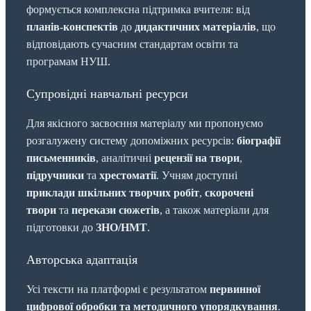
формується комплексна підтримка вчителя: від
планів-конспектів
до
дидактичних матеріалів
, що
відповідають сучасним стандартам освіти та
програмам НУШ.
Супровідні навчальні ресурси
Для якісного засвоєння матеріалу ми пропонуємо
розгалужену систему допоміжних ресурсів:
біографії
письменників
, аналітичні
рецензії на твори
,
підручники
та
хрестоматії
. Учням доступні
приклади шкільних творчих робіт
,
скорочені
твори
та
перекази сюжетів
, а також матеріали для
підготовки до
ЗНО/НМТ
.
Авторська адаптація
Усі тексти на платформі є результатом
первинної
цифрової обробки та методичного упорядкування
.