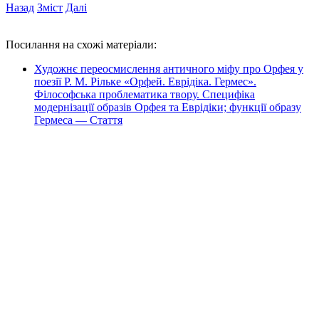
Назад
Зміст
Далі
Посилання на схожі матеріали:
Художнє переосмислення античного міфу про Орфея у
поезії Р. М. Рільке «Орфей. Еврідіка. Гермес».
Філософська проблематика твору. Специфіка
модернізації образів Орфея та Еврідіки; функції образу
Гермеса — Стаття