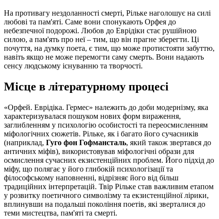
На противагу нездоланності смерті, Рільке наголошує на силі
любові та пам'яті. Саме вони спонукають Орфея до
небезпечної подорожі. Любов до Еврідіки стає рушійною
силою, а пам'ять про неї – тим, що він прагне зберегти. Ці
почуття, на думку поета, є тим, що може протистояти забуттю,
навіть якщо не може перемогти саму смерть. Вони надають
сенсу людському існуванню та творчості.
Місце в літературному процесі
«Орфей. Еврідіка. Гермес» належить до доби модернізму, яка
характеризувалася пошуком нових форм вираження,
заглибленням у психологію особистості та переосмисленням
міфологічних сюжетів. Рільке, як і багато його сучасників
(наприклад,
Гуго фон Гофмансталь
, який також звертався до
античних міфів), використовував міфологічні образи для
осмислення сучасних екзистенційних проблем. Його підхід до
міфу, що полягає у його глибокій психологізації та
філософському наповненні, відрізняє його від більш
традиційних інтерпретацій. Твір Рільке став важливим етапом
у розвитку поетичного символізму та екзистенційної лірики,
вплинувши на подальші покоління поетів, які зверталися до
теми мистецтва, пам'яті та смерті.