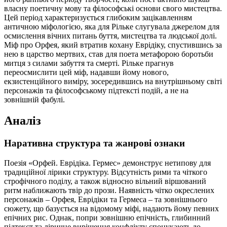
власну поетичну мову та філософські основи свого мистецтва.
Цей період характеризується глибоким зацікавленням
античною міфологією, яка для Рільке слугувала джерелом для
осмислення вічних питань буття, мистецтва та людської долі.
Міф про Орфея, який втратив кохану Еврідіку, спустившись за
нею в царство мертвих, став для поета метафорою боротьби
митця з силами забуття та смерті. Рільке прагнув
переосмислити цей міф, надавши йому нового,
екзистенційного виміру, зосередившись на внутрішньому світі
персонажів та філософському підтексті подій, а не на
зовнішній фабулі.
Аналіз
Наративна структура та жанрові ознаки
Поезія «Орфей. Еврідіка. Гермес» демонструє нетипову для
традиційної лірики структуру. Відсутність рими та чіткого
строфічного поділу, а також відносно вільний віршований
ритм наближають твір до прози. Наявність чітко окреслених
персонажів – Орфея, Еврідіки та Гермеса – та зовнішнього
сюжету, що базується на відомому міфі, надають йому певних
епічних рис. Однак, попри зовнішню епічність, глибинний
підтекст та ліричне вирішення конфлікту спонукають до