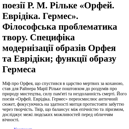
поезії Р. М. Рільке «Орфей.
Еврідіка. Гермес».
Філософська проблематика
твору. Специфіка
модернізації образів Орфея
та Еврідіки; функції образу
Гермеса
Міф про Орфея, що спустився в царство мертвих за коханою,
став для Райнера Марії Рільке поштовхом до роздумів про
природу мистецтва, силу пам'яті та нездоланність смерті. Його
поезія «Орфей. Еврідіка. Гермес» переосмислює античний
сюжет, фокусуючись на здатності митця протистояти забуттю
через творчість. Твір, що балансує між епічністю та ліризмом,
досліджує межі людських можливостей перед обличчям
вічності.