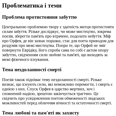
Проблематика і теми
Проблема протистояння забуттю
Центральною проблемою твору є здатність митця протистояти
силам забуття. Рільке досліджує, чи може мистецтво, зокрема
поезія, зберегти пам'ять про втрачене, подолати небуття. Міф
про Орфея, де він зазнає поразки, стає для поета приводом для
роздумів про межі мистецтва. Попри те, що Орфей не зміг
повернути Еврідіку, його спроба сама по собі є актом опору
забуттю, свідченням сили любові та пам'яті, що виходять за
межі фізичного існування.
Тема нездоланності смерті
Поезія також піднімає тему нездоланності смерті. Рільке
визнає, що існують сили, які неможливо перемогти, і смерть є
однією з них. Спуск Орфея в царство мертвих, хоч і
сповнений надією, зрештою закінчується трагічно. Це
свідчить про усвідомлення поетом обмеженості людських
можливостей перед обличчям вічності та остаточності смерті.
Тема любові та пам'яті як захисту