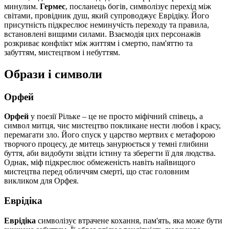
минулим.
Гермес
, посланець богів, символізує перехід між
світами, провідник душ, який супроводжує Еврідіку. Його
присутність підкреслює неминучість переходу та правила,
встановлені вищими силами. Взаємодія цих персонажів
розкриває конфлікт між життям і смертю, пам'яттю та
забуттям, мистецтвом і небуттям.
Образи і символи
Орфей
Орфей
у поезії Рільке – це не просто міфічний співець, а
символ митця, чиє мистецтво покликане нести любов і красу,
перемагати зло. Його спуск у царство мертвих є метафорою
творчого процесу, де митець занурюється у темні глибини
буття, аби видобути звідти істину та зберегти її для людства.
Однак, міф підкреслює обмеженість навіть найвищого
мистецтва перед обличчям смерті, що стає головним
викликом для Орфея.
Еврідіка
Еврідіка
символізує втрачене кохання, пам'ять, яка може бути