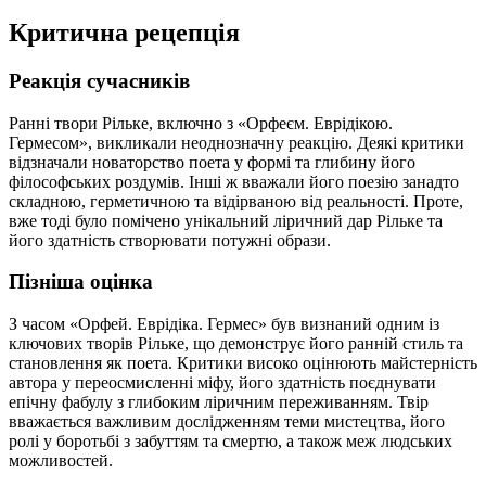
Критична рецепція
Реакція сучасників
Ранні твори Рільке, включно з «Орфеєм. Еврідікою.
Гермесом», викликали неоднозначну реакцію. Деякі критики
відзначали новаторство поета у формі та глибину його
філософських роздумів. Інші ж вважали його поезію занадто
складною, герметичною та відірваною від реальності. Проте,
вже тоді було помічено унікальний ліричний дар Рільке та
його здатність створювати потужні образи.
Пізніша оцінка
З часом «Орфей. Еврідіка. Гермес» був визнаний одним із
ключових творів Рільке, що демонструє його ранній стиль та
становлення як поета. Критики високо оцінюють майстерність
автора у переосмисленні міфу, його здатність поєднувати
епічну фабулу з глибоким ліричним переживанням. Твір
вважається важливим дослідженням теми мистецтва, його
ролі у боротьбі з забуттям та смертю, а також меж людських
можливостей.