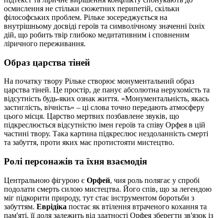
осмислення не стільки сюжетних перипетій, скільки
філософських проблем. Рільке зосереджується на
внутрішньому досвіді героїв та символічному значенні їхніх
дій, що робить твір глибоко медитативним і сповненим
ліричного переживання.
Образ царства тіней
На початку твору Рільке створює монументальний образ
царства тіней. Це простір, де панує абсолютна нерухомість та
відсутність будь-яких ознак життя. «Монументальність, якась
застиглість, вічність» – ці слова точно передають атмосферу
цього місця. Царство мертвих позбавлене звуків, що
підкреслюється відсутністю імен героїв та співу Орфея в цій
частині твору. Така картина підкреслює нездоланність смерті
та забуття, проти яких має протистояти мистецтво.
Ролі персонажів та їхня взаємодія
Центральною фігурою є
Орфей
, чия роль полягає у спробі
подолати смерть силою мистецтва. Його спів, що за легендою
міг підкорити природу, тут стає інструментом боротьби з
забуттям.
Еврідіка
постає як втілення втраченого кохання та
пам'яті, її доля залежить від здатності Орфея зберегти зв'язок із