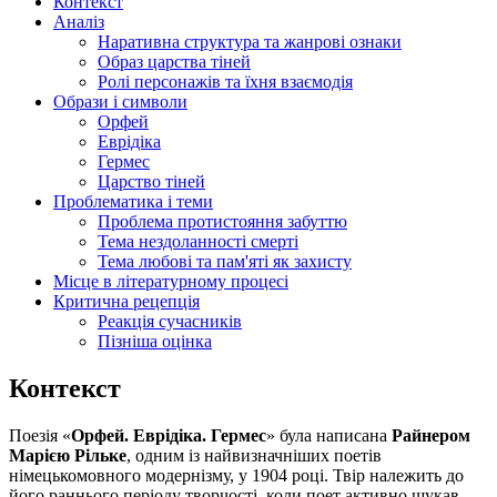
Контекст
Аналіз
Наративна структура та жанрові ознаки
Образ царства тіней
Ролі персонажів та їхня взаємодія
Образи і символи
Орфей
Еврідіка
Гермес
Царство тіней
Проблематика і теми
Проблема протистояння забуттю
Тема нездоланності смерті
Тема любові та пам'яті як захисту
Місце в літературному процесі
Критична рецепція
Реакція сучасників
Пізніша оцінка
Контекст
Поезія «
Орфей. Еврідіка. Гермес
» була написана
Райнером
Марією Рільке
, одним із найвизначніших поетів
німецькомовного модернізму, у 1904 році. Твір належить до
його раннього періоду творчості, коли поет активно шукав