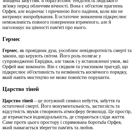
знищена забуттям. Її образ втілює тендітність людського
зв'язку перед обличчям вічності. Вона є об'єктом прагнень
Орфея, але водночас і причиною його падіння, коли він не
витримує випробування. Її остаточне зникнення підкреслює
неможливість повного повернення втраченого, але й
наголошує на цінності пам'яті про нього.
Гермес
Гермес
, як провідник душ, уособлює невідворотність смерті та
закони, що керують світом. Його роль полягає у
супроводженні Еврідіки, але також і у встановленні умов, які
Орфей має виконати. Він є свідком та учасником трагедії, що
підкреслює об'єктивність та незмінність космічного порядку,
який навіть мистецтво не може повністю порушити.
Царство тіней
Царство тіней
– це потужний символ небуття, забуття та
остаточної смерті. Його монументальність, застиглість та
відсутність звуків створюють атмосферу безвиході. Це простір,
де втрачається індивідуальність, де стираються сліди життя.
Саме проти цього простору і спрямована боротьба Орфея,
який намагається зберегти пам'ять та любов.