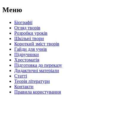
Меню
Біографії
Огляд творів
Розробки уроків
Шкільні твори
Короткий зміст творів
Гайди для учнів
Підручники
Хрестоматія
Підготовка до переказу
Дидактичні матеріали
Статті
Теорія літератури
Контакти
Правила користування