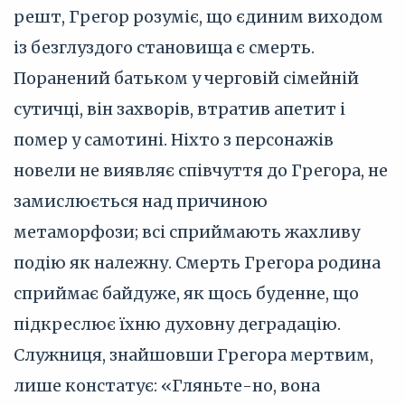
решт, Грегор розуміє, що єдиним виходом
із безглуздого становища є смерть.
Поранений батьком у черговій сімейній
сутичці, він захворів, втратив апетит і
помер у самотині. Ніхто з персонажів
новели не виявляє співчуття до Грегора, не
замислюється над причиною
метаморфози; всі сприймають жахливу
подію як належну. Смерть Грегора родина
сприймає байдуже, як щось буденне, що
підкреслює їхню духовну деградацію.
Служниця, знайшовши Грегора мертвим,
лише констатує: «Гляньте-но, вона