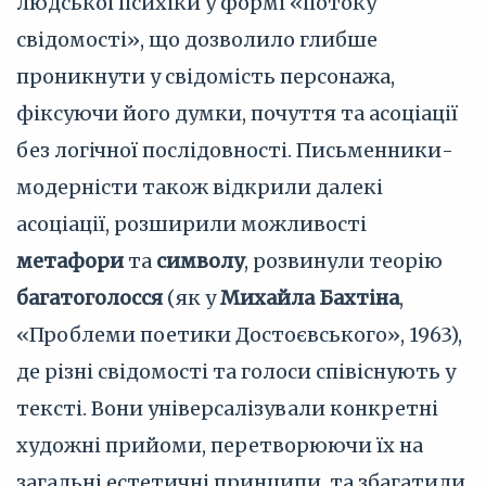
людської психіки у формі «потоку
свідомості», що дозволило глибше
проникнути у свідомість персонажа,
фіксуючи його думки, почуття та асоціації
без логічної послідовності. Письменники-
модерністи також відкрили далекі
асоціації, розширили можливості
метафори
та
символу
, розвинули теорію
багатоголосся
(як у
Михайла Бахтіна
,
«Проблеми поетики Достоєвського», 1963),
де різні свідомості та голоси співіснують у
тексті. Вони універсалізували конкретні
художні прийоми, перетворюючи їх на
загальні естетичні принципи, та збагатили