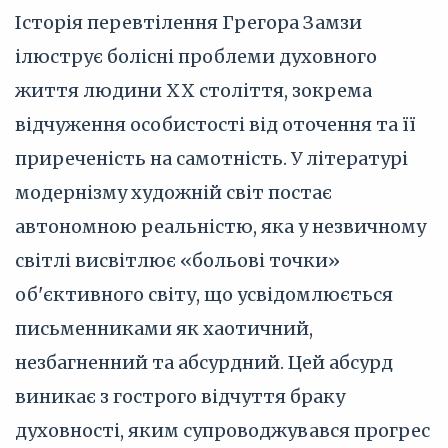
Історія перевтілення Грегора Замзи
ілюструє болісні проблеми духовного
життя людини XX століття, зокрема
відчуження особистості від оточення та її
приреченість на самотність. У літературі
модернізму художній світ постає
автономною реальністю, яка у незвичному
світлі висвітлює «больові точки»
об'єктивного світу, що усвідомлюється
письменниками як хаотичний,
незбагненний та абсурдний. Цей абсурд
виникає з гострого відчуття браку
духовності, яким супроводжувався прогрес