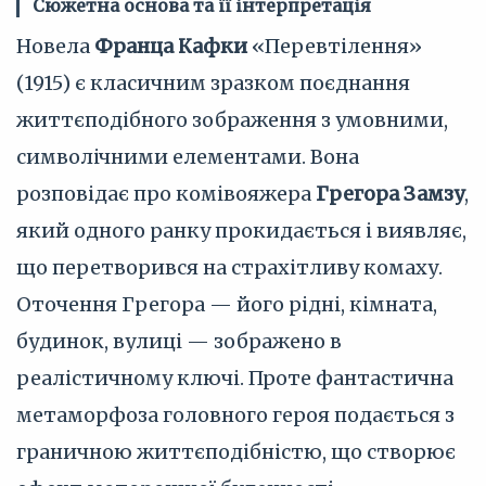
Сюжетна основа та її інтерпретація
Новела
Франца Кафки
«Перевтілення»
(1915) є класичним зразком поєднання
життєподібного зображення з умовними,
символічними елементами. Вона
розповідає про комівояжера
Грегора Замзу
,
який одного ранку прокидається і виявляє,
що перетворився на страхітливу комаху.
Оточення Грегора — його рідні, кімната,
будинок, вулиці — зображено в
реалістичному ключі. Проте фантастична
метаморфоза головного героя подається з
граничною життєподібністю, що створює