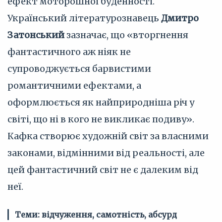
ефект моторошної буденності.
Український літературознавець
Дмитро
Затонський
зазначає, що «вторгнення
фантастичного аж ніяк не
супроводжується барвистими
романтичними ефектами, а
оформлюється як найприродніша річ у
світі, що ні в кого не викликає подиву».
Кафка створює художній світ за власними
законами, відмінними від реальності, але
цей фантастичний світ не є далеким від
неї.
Теми: відчуження, самотність, абсурд