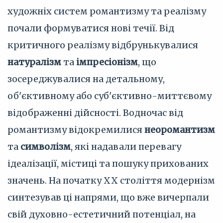
художніх систем романтизму та реалізму
почали формуватися нові течії. Від
критичного реалізму відбрунькувалися
натуралізм
та
імпресіонізм
, що
зосереджувалися на детальному,
об'єктивному або суб'єктивно-миттєвому
відображенні дійсності. Водночас від
романтизму відокремилися
неоромантизм
та
символізм
, які надавали перевагу
ідеалізації, містиці та пошуку прихованих
значень. На початку XX століття модернізм
синтезував ці напрями, що вже вичерпали
свій духовно-естетичний потенціал, на