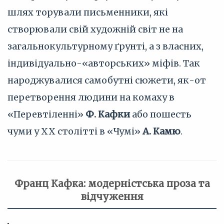
шлях торували письменники, які
створювали свій художній світ не на
загальнокультурному ґрунті, а з власних,
індивідуально-«авторських» міфів. Так
народжувалися самобутні сюжети, як-от
перетворення людини на комаху в
«Перевтіленні»
Ф. Кафки
або пошесть
чуми у XX столітті в «Чумі»
А. Камю
.
Франц Кафка: модерністська проза та
відчуження