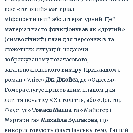
вже «готовий» матеріал —
міфопоетичний або літературний. Цей
матеріал часто функціонував як «другий»
(символічний) план для персонажів та
сюжетних ситуацій, надаючи
зображуваному позачасового,
загальнолюдського виміру. Прикладом є
роман «Улісс»
Дж. Джойса
, де «Одіссея»
Гомера слугує прихованим планом для
життя початку XX століття, або «Доктор
Фаустус»
Томаса Манна
та «Майстер і
Маргарита»
Михайла Булгакова
, що
використовують фаустіанську тему. Інший