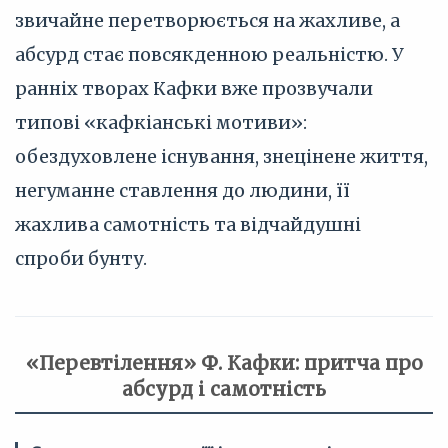
звичайне перетворюється на жахливе, а
абсурд стає повсякденною реальністю. У
ранніх творах Кафки вже прозвучали
типові «кафкіанські мотиви»:
обездуховлене існування, знецінене життя,
негуманне ставлення до людини, її
жахлива самотність та відчайдушні
спроби бунту.
«Перевтілення» Ф. Кафки: притча про
абсурд і самотність