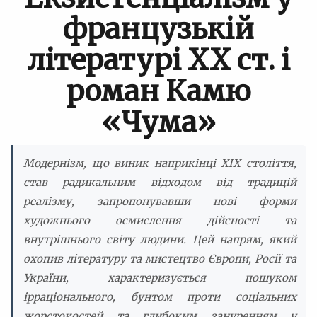
французькій
літературі ХХ ст. і
роман Камю
«Чума»
Модернізм, що виник наприкінці XIX століття,
став радикальним відходом від традицій
реалізму, запропонувавши нові форми
художнього осмислення дійсності та
внутрішнього світу людини. Цей напрям, який
охопив літературу та мистецтво Європи, Росії та
України, характеризується пошуком
ірраціонального, бунтом проти соціальних
жорстокостей та глибоким зануренням у