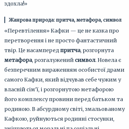
здохла!»
Жанрова природа: притча, метафора, символ
«Перевтілення» Кафки — це не казка про
перетворення і не просто фантастичний
твір. Це насамперед
притча
, розгорнута
метафора
, розгалужений
символ
. Новела є
безперечним вираженням особистої драми
самого Кафки, який відчував себе чужим у
власній сім'ї, і розгорнутою метафорою
його комплексу провини перед батьком та
родиною. В абсурдному світі, змальованому
Кафкою, руйнуються родинні стосунки,
зміщуються моральні та соціальні