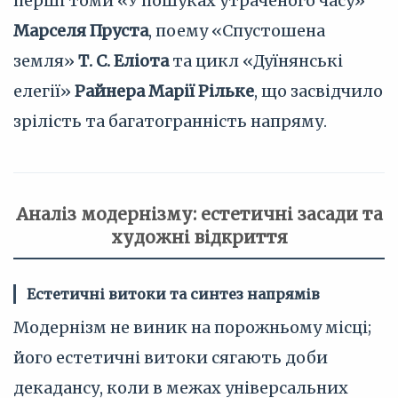
перші томи «У пошуках утраченого часу»
Марселя Пруста
, поему «Спустошена
земля»
Т. С. Еліота
та цикл «Дуїнянські
елегії»
Райнера Марії Рільке
, що засвідчило
зрілість та багатогранність напряму.
Аналіз модернізму: естетичні засади та
художні відкриття
Естетичні витоки та синтез напрямів
Модернізм не виник на порожньому місці;
його естетичні витоки сягають доби
декадансу, коли в межах універсальних