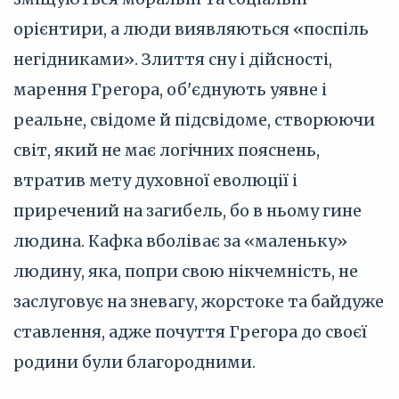
орієнтири, а люди виявляються «поспіль
негідниками». Злиття сну і дійсності,
марення Грегора, об'єднують уявне і
реальне, свідоме й підсвідоме, створюючи
світ, який не має логічних пояснень,
втратив мету духовної еволюції і
приречений на загибель, бо в ньому гине
людина. Кафка вболіває за «маленьку»
людину, яка, попри свою нікчемність, не
заслуговує на зневагу, жорстоке та байдуже
ставлення, адже почуття Грегора до своєї
родини були благородними.