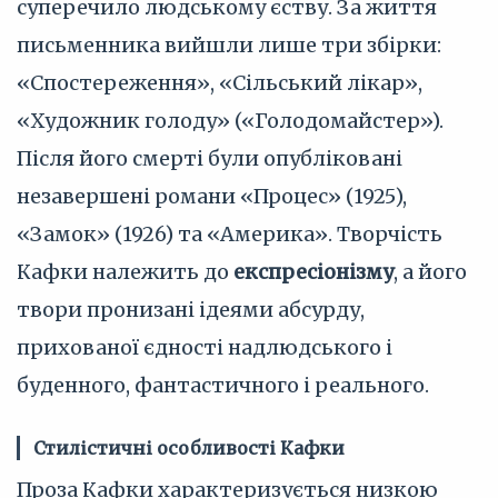
суперечило людському єству. За життя
письменника вийшли лише три збірки:
«Спостереження», «Сільський лікар»,
«Художник голоду» («Голодомайстер»).
Після його смерті були опубліковані
незавершені романи «Процес» (1925),
«Замок» (1926) та «Америка». Творчість
Кафки належить до
експресіонізму
, а його
твори пронизані ідеями абсурду,
прихованої єдності надлюдського і
буденного, фантастичного і реального.
Стилістичні особливості Кафки
Проза Кафки характеризується низкою