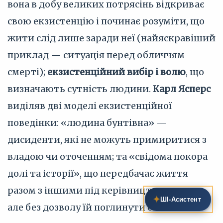
вона в добу великих потрясінь відкриває
свою екзистенцію і починає розуміти, що
жити слід лише заради неї (найяскравіший
приклад — ситуація перед обличчям
смерті);
екзистенційний вибір і волю
, що
визначають сутність людини.
Карл Ясперс
виділяв дві моделі екзистенційної
поведінки: «людина бунтівна» —
дисиденти, які не можуть примиритися з
владою чи оточенням; та «свідома покора
долі та історії», що передбачає життя
разом з іншими під керівництвом влади,
✦
ШІ‑Асистент
але без дозволу їй поглинути себе.