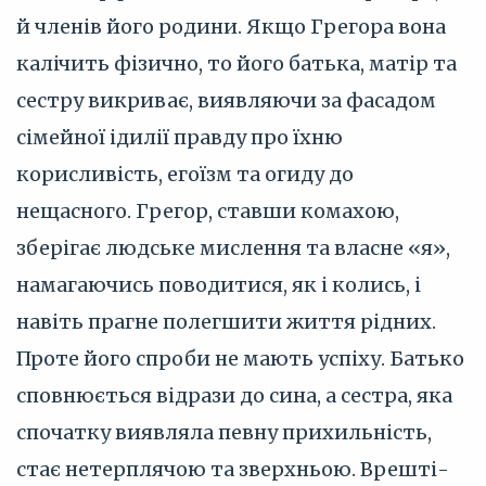
й членів його родини. Якщо Грегора вона
калічить фізично, то його батька, матір та
сестру викриває, виявляючи за фасадом
сімейної ідилії правду про їхню
корисливість, егоїзм та огиду до
нещасного. Грегор, ставши комахою,
зберігає людське мислення та власне «я»,
намагаючись поводитися, як і колись, і
навіть прагне полегшити життя рідних.
Проте його спроби не мають успіху. Батько
сповнюється відрази до сина, а сестра, яка
спочатку виявляла певну прихильність,
стає нетерплячою та зверхньою. Врешті-