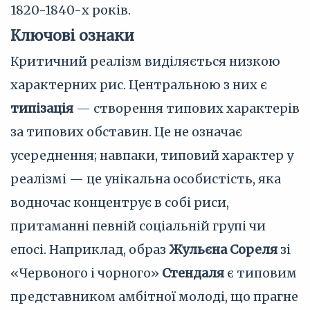
1820-1840-х років.
Ключові ознаки
Критичний реалізм виділяється низкою
характерних рис. Центральною з них є
типізація
— створення типових характерів
за типових обставин. Це не означає
усереднення; навпаки, типовий характер у
реалізмі — це унікальна особистість, яка
водночас концентрує в собі риси,
притаманні певній соціальній групі чи
епосі. Наприклад, образ
Жульєна Сореля
зі
«Червоного і чорного»
Стендаля
є типовим
представником амбітної молоді, що прагне