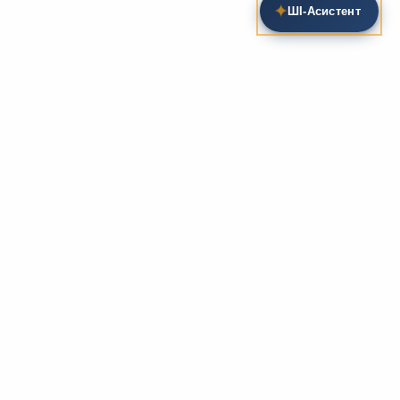
✦
ШІ‑Асистент
Пошук на сайті
Методика та розробки уроків
Фундаментом
zarlit.com
(з 2008 року) є фахові
розробки уроків
та
методика викладання
зарубіжної
літератури. Навколо цього базису формується
комплексна підтримка вчителя: від
планів-
конспектів
до
дидактичних матеріалів
, що
відповідають сучасним стандартам освіти та
програмам НУШ.
Супровідні навчальні ресурси
Для якісного засвоєння матеріалу ми пропонуємо
розгалужену систему допоміжних ресурсів:
біографії
письменників
, аналітичні
рецензії на твори
,
підручники
та
хрестоматії
. Учням доступні