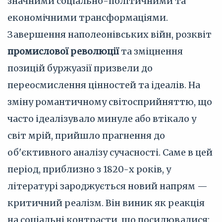
значними соціально-політичними та
економічними трансформаціями.
Завершення наполеонівських війн, розквіт
промислової революції
та зміцнення
позицій буржуазії призвели до
переосмислення цінностей та ідеалів. На
зміну романтичному світосприйняттю, що
часто ідеалізувало минуле або втікало у
світ мрій, прийшло прагнення до
об'єктивного аналізу сучасності. Саме в цей
період, приблизно з 1820-х років, у
літературі зароджується новий напрям —
критичний реалізм. Він виник як реакція
на соціальні контрасти, що посилювалися: