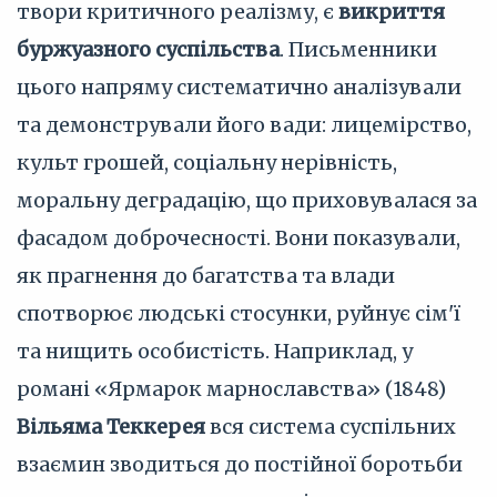
твори критичного реалізму, є
викриття
буржуазного суспільства
. Письменники
цього напряму систематично аналізували
та демонстрували його вади: лицемірство,
культ грошей, соціальну нерівність,
моральну деградацію, що приховувалася за
фасадом доброчесності. Вони показували,
як прагнення до багатства та влади
спотворює людські стосунки, руйнує сім'ї
та нищить особистість. Наприклад, у
романі «Ярмарок марнославства» (1848)
Вільяма Теккерея
вся система суспільних
взаємин зводиться до постійної боротьби