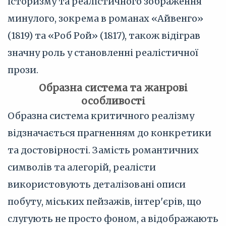
історизму та реалістичного зображення
минулого, зокрема в романах «Айвенго»
(1819) та «Роб Рой» (1817), також відіграв
значну роль у становленні реалістичної
прози.
Образна система та жанрові
особливості
Образна система критичного реалізму
відзначається прагненням до конкретики
та достовірності. Замість романтичних
символів та алегорій, реалісти
використовують деталізовані описи
побуту, міських пейзажів, інтер'єрів, що
слугують не просто фоном, а відображають