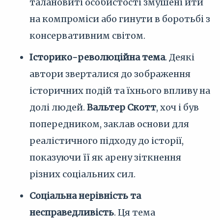
талановиті особистості змушені йти
на компроміси або гинути в боротьбі з
консервативним світом.
Історико-революційна тема
. Деякі
автори зверталися до зображення
історичних подій та їхнього впливу на
долі людей.
Вальтер Скотт
, хоч і був
попередником, заклав основи для
реалістичного підходу до історії,
показуючи її як арену зіткнення
різних соціальних сил.
Соціальна нерівність та
несправедливість
. Ця тема