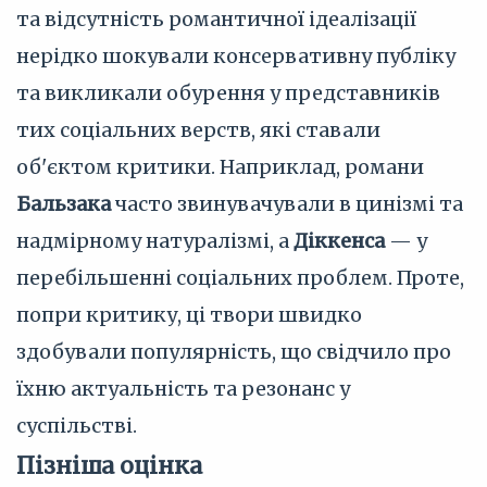
та відсутність романтичної ідеалізації
нерідко шокували консервативну публіку
та викликали обурення у представників
тих соціальних верств, які ставали
об'єктом критики. Наприклад, романи
Бальзака
часто звинувачували в цинізмі та
надмірному натуралізмі, а
Діккенса
— у
перебільшенні соціальних проблем. Проте,
попри критику, ці твори швидко
здобували популярність, що свідчило про
їхню актуальність та резонанс у
суспільстві.
Пізніша оцінка