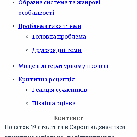
Образна система та жанрові
особливості
Проблематика і теми
Головна проблема
Другорядні теми
Місце в літературному процесі
Критична рецепція
Реакція сучасників
Пізніша оцінка
Контекст
Початок 19 століття в Європі відзначився