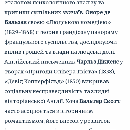
еталоном психологічного аналізу та
критики суспільних звичаїв.
Оноре де
Бальзак
своєю «Людською комедією»
(1829-1848) створив грандіозну панораму
французького суспільства, досліджуючи
вплив грошей та влади на людські долі.
Англійський письменник
Чарльз Діккенс
у
творах «Пригоди Олівера Твіста» (1838),
«Девід Копперфільд» (1850) викривав
соціальну несправедливість та злидні
вікторіанської Англії. Хоча
Вальтер Скотт
часто асоціюється з історичним
романтизмом, його внесок у розвиток