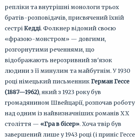
репліки та внутрішні монологи трьох
братів-розповідачів, присвячений їхній
сестрі
Кедді
. Фолкнер відомий своєю
«фразою-монстром» — довгими,
розгорнутими реченнями, що
відображають нерозривний зв'язок
людини з її минулим та майбутнім. У 1930
році німецький письменник
Герман Гессе
(1887—1962)
, який з 1923 року був
громадянином Швейцарії, розпочав роботу
над одним із найвизначніших романів XX
століття —
«Гра в бісер»
. Хоча твір був
завершений лише у 1943 році (і приніс Гессе