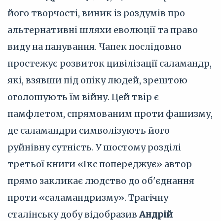
його творчості, виник із роздумів про
альтернативні шляхи еволюції та право
виду на панування. Чапек послідовно
простежує розвиток цивілізації саламандр,
які, взявши під опіку людей, зрештою
оголошують їм війну. Цей твір є
памфлетом, спрямованим проти фашизму,
де саламандри символізують його
руйнівну сутність. У шостому розділі
третьої книги «Ікс попереджує» автор
прямо закликає людство до об'єднання
проти «саламандризму». Трагічну
сталінську добу відобразив
Андрій