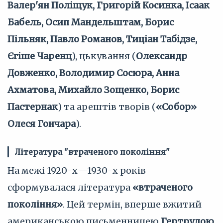
Валер'ян Поліщук, Григорій Косинка, Ісаак
Бабель, Осип Мандельштам, Борис
Пільняк, Павло Романов, Тиціан Табідзе,
Єгіше Чаренц
), цькування (
Олександр
Довженко, Володимир Сосюра, Анна
Ахматова, Михайло Зощенко, Борис
Пастернак
) та арештів творів (
«Собор»
Олеся Гончара
).
Література "втраченого покоління"
На межі 1920-х—1930-х років
сформувалася література
«втраченого
покоління»
. Цей термін, вперше вжитий
американською письменницею
Гертрудою