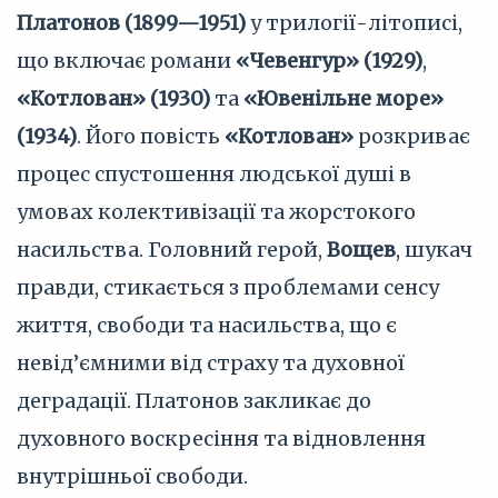
Платонов (1899—1951)
у трилогії-літописі,
що включає романи
«Чевенгур» (1929)
,
«Котлован» (1930)
та
«Ювенільне море»
(1934)
. Його повість
«Котлован»
розкриває
процес спустошення людської душі в
умовах колективізації та жорстокого
насильства. Головний герой,
Вощев
, шукач
правди, стикається з проблемами сенсу
життя, свободи та насильства, що є
невід’ємними від страху та духовної
деградації. Платонов закликає до
духовного воскресіння та відновлення
внутрішньої свободи.