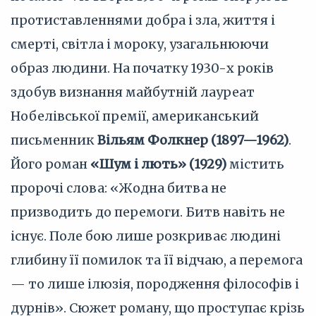
протиставленнями добра і зла, життя і
смерті, світла і мороку, узагальнюючи
образ людини. На початку 1930-х років
здобув визнання майбутній лауреат
Нобелівської премії, американський
письменник
Вільям Фолкнер (1897—1962)
.
Його роман
«Шум і лють» (1929)
містить
пророчі слова: «Жодна битва не
призводить до перемоги. Битв навіть не
існує. Поле бою лише розкриває людині
глибину її помилок та її відчаю, а перемога
— то лише ілюзія, породження філософів і
дурнів». Сюжет роману, що проступає крізь