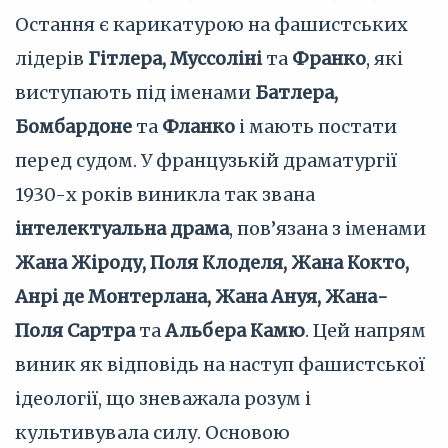
Остання є карикатурою на фашистських
лідерів
Гітлера, Муссоліні
та
Франко
, які
виступають під іменами
Батлера,
Бомбардоне
та
Фланко
і мають постати
перед судом. У французькій драматургії
1930-х років виникла так звана
інтелектуальна драма
, пов’язана з іменами
Жана Жіроду, Поля Клоделя, Жана Кокто,
Анрі де Монтерлана, Жана Ануя, Жана-
Поля Сартра
та
Альбера Камю
. Цей напрям
виник як відповідь на наступ фашистської
ідеології, що зневажала розум і
культивувала силу. Основою