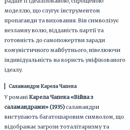
радше її ідеалізованою, спрощеною
моделлю, що слугує інструментом
пропаганди та виховання. Він символізує
незламну волю, відданість партії та
готовність до самопожертви заради
комуністичного майбутнього, нівелюючи
індивідуальність на користь уніфікованого
ідеалу.
Саламандри Карела Чапека
У романі
Карела Чапека «Війна з
саламандрами» (1935)
саламандри
виступають багатошаровим символом, що
відображає загрози тоталітаризму та