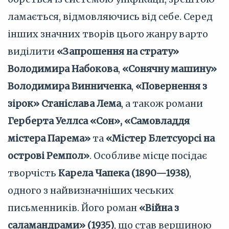
ламається, відмовляючись від себе. Серед
інших значних творів цього жанру варто
виділити
«Запрошення на страту»
Володимира Набокова
,
«Сонячну машину»
Володимира Винниченка
,
«Повернення з
зірок» Станіслава Лема
, а також романи
Герберта Уеллса «Сон», «Самовладдя
містера Парема»
та
«Містер Блетсуорсі на
острові Ремпол»
. Особливе місце посідає
творчість
Карела Чапека (1890—1938)
,
одного з найвизначніших чеських
письменників. Його роман
«Війна з
саламандрами» (1935)
, що став вершиною