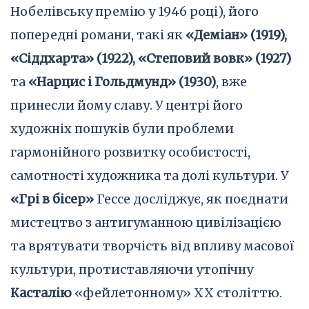
Нобелівську премію у 1946 році), його
попередні романи, такі як
«Деміан» (1919),
«Сіддхарта» (1922), «Степовий вовк» (1927)
та
«Нарцис і Гольдмунд» (1930)
, вже
принесли йому славу. У центрі його
художніх пошуків були проблеми
гармонійного розвитку особистості,
самотності художника та долі культури. У
«Грі в бісер»
Гессе досліджує, як поєднати
мистецтво з антигуманною цивілізацією
та врятувати творчість від впливу масової
культури, протиставляючи утопічну
Касталію
«фейлетонному» XX століттю.