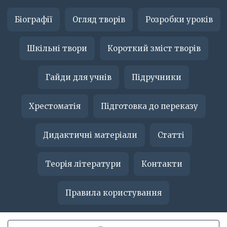
Біографії
Огляд творів
Розробки уроків
Шкільні твори
Короткий зміст творів
Гайди для учнів
Підручники
Хрестоматія
Підготовка до переказу
Дидактичні матеріали
Статті
Теорія літератури
Контакти
Правила користування