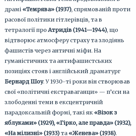
драмі
«Темрява» (1937)
, спрямованій проти
расової політики гітлерівців, та в
тетралогії про
Атридів (1941—1944)
, що
відтворює атмосферу страху та злодіянь
фашистів через античні міфи. На
гуманістичних та антифашистських
позиціях стояв і англійський драматург
Бернард Шоу
. У 1930-ті роки він створював
свої «політичні екстраваганци» — п’єси на
злободенні теми в ексцентричній
парадоксальній формі, такі як
«Візок з
яблуками» (1929), «Гірко, але правда» (1932),
«На мілизні» (1933)
та
«Женева» (1938)
.