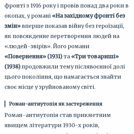
фронті з 1916 року і провів понад два роки в
окопах, у романі
«На західному фронті без
змін»
вперше показав війну без героїзації,
як повсякденне перетворення людей на
«людей-звірів». Його романи
«Повернення» (1931)
та
«Три товариші»
(1938)
продовжили тему післявоєнної долі
цього покоління, що намагається знайти
своє місце у зруйнованому світі.
Роман-антиутопія як застереження
Роман-антиутопія став прикметним
явищем літератури 1930-х років,