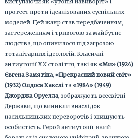
виступаючи як «утопія навиворіт» і
протест проти ідеалізованих суспільних
моделей. Цей жанр став передбаченням,
застереженням і тривогою за майбутнє
людства, що опинилося під загрозою
тоталітарних ідеологій. Класичні
антиутопії XX століття, такі як
«Ми» (1924)
Євгена Замятіна
,
«Прекрасний новий світ»
(1932) Олдоса Хакслі
та
«1984» (1949)
Джорджа Оруелла
, зображують всесвітні
Держави, що виникли внаслідок
насильницьких переворотів і знищують
особистість. Герой антиутопії, який
бореться із системою уніфікації, зрештою