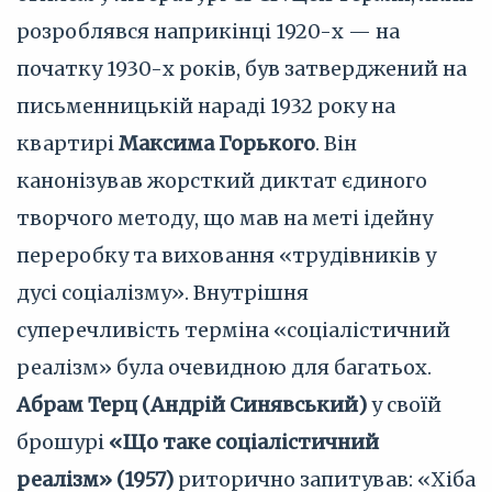
розроблявся наприкінці 1920-х — на
початку 1930-х років, був затверджений на
письменницькій нараді 1932 року на
квартирі
Максима Горького
. Він
канонізував жорсткий диктат єдиного
творчого методу, що мав на меті ідейну
переробку та виховання «трудівників у
дусі соціалізму». Внутрішня
суперечливість терміна «соціалістичний
реалізм» була очевидною для багатьох.
Абрам Терц (Андрій Синявський)
у своїй
брошурі
«Що таке соціалістичний
реалізм» (1957)
риторично запитував: «Хіба