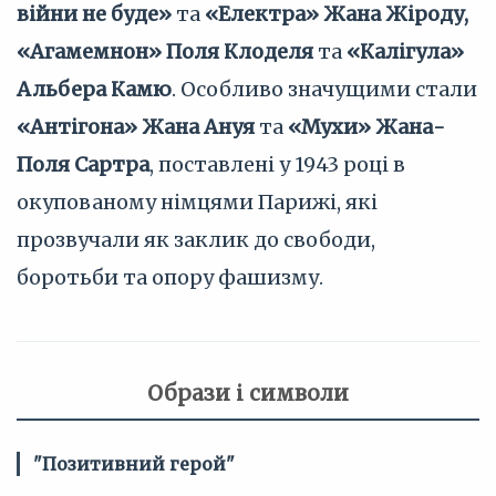
війни не буде»
та
«Електра» Жана Жіроду,
«Агамемнон» Поля Клоделя
та
«Калігула»
Альбера Камю
. Особливо значущими стали
«Антігона» Жана Ануя
та
«Мухи» Жана-
Поля Сартра
, поставлені у 1943 році в
окупованому німцями Парижі, які
прозвучали як заклик до свободи,
боротьби та опору фашизму.
Образи і символи
"Позитивний герой"