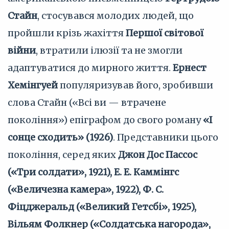
Стайн
, стосувався молодих людей, що
пройшли крізь жахіття
Першої світової
війни
, втратили ілюзії та не змогли
адаптуватися до мирного життя.
Ернест
Хемінгуей
популяризував його, зробивши
слова Стайн («Всі ви — втрачене
покоління») епіграфом до свого роману
«І
сонце сходить» (1926)
. Представники цього
покоління, серед яких
Джон Дос Пассос
(«Три солдати», 1921), Е. Е. Каммінгс
(«Величезна камера», 1922), Ф. С.
Фіцджеральд («Великий Гетсбі», 1925),
Вільям Фолкнер («Солдатська нагорода»,