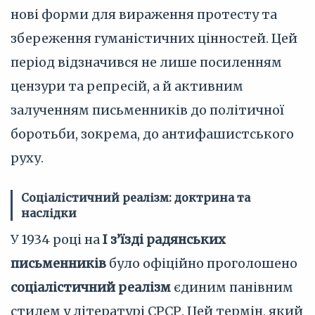
нові форми для вираження протесту та
збереження гуманістичних цінностей. Цей
період відзначився не лише посиленням
цензури та репресій, а й активним
залученням письменників до політичної
боротьби, зокрема, до антифашистського
руху.
Соціалістичний реалізм: доктрина та
наслідки
У 1934 році на
І з’їзді радянських
письменників
було офіційно проголошено
соціалістичний реалізм
єдиним панівним
стилем у літературі СРСР. Цей термін, який