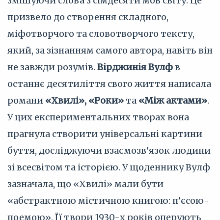
змішуючи слова з сімдесяти мов світу. Це
призвело до створення складного,
міфотворчого та словотворчого тексту,
який, за зізнанням самого автора, навіть він
не завжди розумів.
Вірджинія Вулф
в
останнє десятиліття свого життя написала
романи
«Хвилі», «Роки»
та
«Між актами»
.
У цих експериментальних творах вона
прагнула створити універсальні картини
буття, досліджуючи взаємозв'язок людини
зі всесвітом та історією. У щоденнику Вулф
зазначала, що «Хвилі» мали бути
«абстрактною містичною книгою: п’єсою-
поемою». Її твори 1930-х років оперують