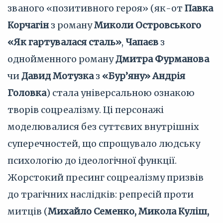
званого «позитивного героя» (як-от
Павка
Корчагін
з роману
Миколи Островського
«Як гартувалася сталь»
,
Чапаєв
з
однойменного роману
Дмитра Фурманова
чи
Давид Мотузка
з
«Бур’яну» Андрія
Головка
) стала універсальною ознакою
творів соцреалізму. Ці персонажі
моделювалися без суттєвих внутрішніх
суперечностей, що спрощувало людську
психологію до ідеологічної функції.
Жорстокий пресинг соцреалізму призвів
до трагічних наслідків: репресій проти
митців (
Михайло Семенко, Микола Куліш,