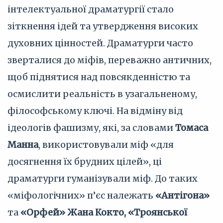
інтелектуальної драматургії стало
зіткнення ідей та утвердження високих
духовних цінностей. Драматурги часто
зверталися до міфів, переважно античних,
щоб піднятися над повсякденністю та
осмислити реальність в узагальненому,
філософському ключі. На відміну від
ідеологів фашизму, які, за словами
Томаса
Манна
, використовували міф «для
досягнення їх брудних цілей», ці
драматурги гуманізували міф. До таких
«міфологічних» п’єс належать
«Антігона»
та
«Орфей» Жана Кокто, «Троянської