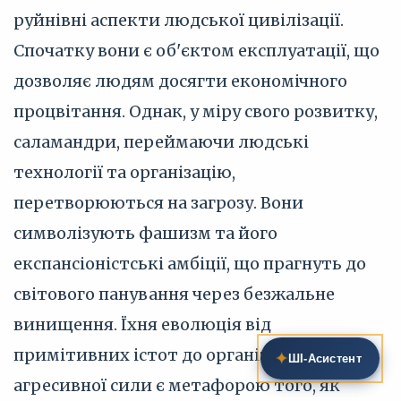
руйнівні аспекти людської цивілізації.
Спочатку вони є об'єктом експлуатації, що
дозволяє людям досягти економічного
процвітання. Однак, у міру свого розвитку,
саламандри, переймаючи людські
технології та організацію,
перетворюються на загрозу. Вони
символізують фашизм та його
експансіоністські амбіції, що прагнуть до
світового панування через безжальне
винищення. Їхня еволюція від
примітивних істот до організованої,
✦
ШІ‑Асистент
агресивної сили є метафорою того, як