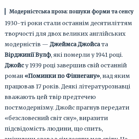
Модерністська проза: пошуки форми та сенсу
1930-ті роки стали останнім десятиліттям
творчості для двох великих англійських
модерністів —
Джеймса Джойса
та
Вірджинії Вулф
, які померли у 1941 році.
Джойс
у 1939 році завершив свій останній
роман
«Поминки по Фіннегану»
, над яким
працював 17 років. Деякі літературознавці
вважають цей твір предтечею
постмодернізму. Джойс прагнув передати
«безсловесний світ сну», виразити
підсвідомість людини, що спить,