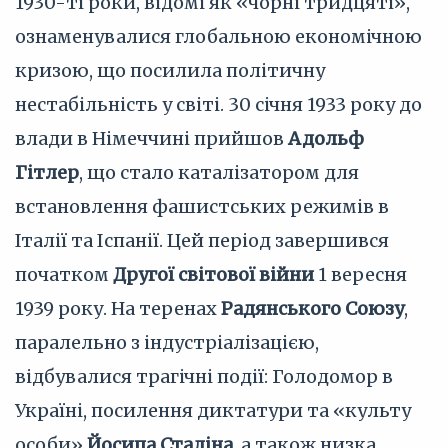
1930-ті роки, відомі як «чорні тридцяті»,
ознаменувалися глобальною економічною
кризою, що посилила політичну
нестабільність у світі. 30 січня 1933 року до
влади в Німеччині прийшов
Адольф
Гітлер
, що стало каталізатором для
встановлення фашистських режимів в
Італії та Іспанії. Цей період завершився
початком
Другої світової війни
1 вересня
1939 року. На теренах
Радянського Союзу
,
паралельно з індустріалізацією,
відбувалися трагічні події: Голодомор в
Україні, посилення диктатури та «культу
особи»
Йосипа Сталіна
, а також низка