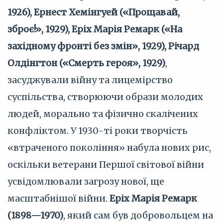
1926), Ернест Хемінгуей («Прощавай,
зброє!», 1929), Еріх Марія Ремарк («На
західному фронті без змін», 1929), Річард
Олдінгтон («Смерть героя», 1929)
,
засуджували війну та лицемірство
суспільства, створюючи образи молодих
людей, морально та фізично скалічених
конфліктом. У 1930-ті роки творчість
«втраченого покоління» набула нових рис,
оскільки ветерани Першої світової війни
усвідомлювали загрозу нової, ще
масштабнішої війни.
Еріх Марія Ремарк
(1898—1970)
, який сам був добровольцем на