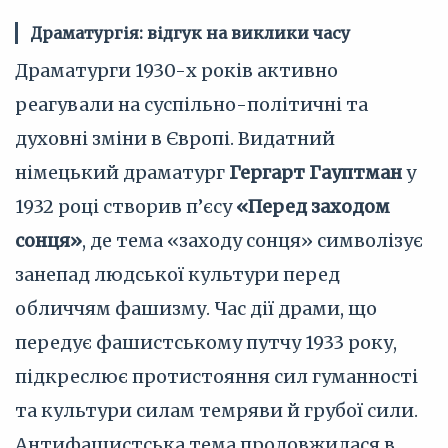
Драматургія: відгук на виклики часу
Драматурги 1930-х років активно
реагували на суспільно-політичні та
духовні зміни в Європі. Видатний
німецький драматург
Гергарт Гауптман
у
1932 році створив п’єсу
«Перед заходом
сонця»
, де тема «заходу сонця» символізує
занепад людської культури перед
обличчям фашизму. Час дії драми, що
передує фашистському путчу 1933 року,
підкреслює протистояння сил гуманності
та культури силам темряви й грубої сили.
Антифашистська тема продовжилася в