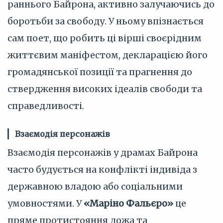
раннього Байрона, активно залучаючись до
боротьби за свободу. У ньому впізнається
сам поет, що робить ці вірші своєрідним
життєвим маніфестом, декларацією його
громадянської позиції та прагнення до
ствердження високих ідеалів свободи та
справедливості.
Взаємодія персонажів
Взаємодія персонажів у драмах Байрона
часто будується на конфлікті індивіда з
державною владою або соціальними
умовностями. У
«Маріно Фальєро»
це
пряме протистояння дожа та