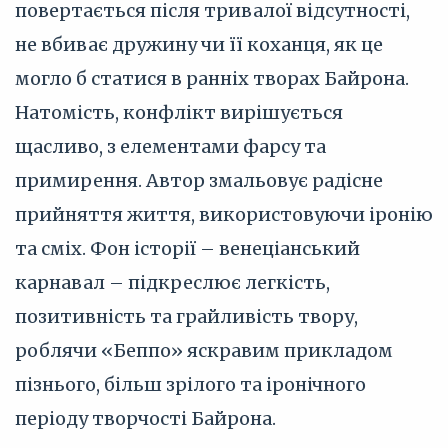
повертається після тривалої відсутності,
не вбиває дружину чи її коханця, як це
могло б статися в ранніх творах Байрона.
Натомість, конфлікт вирішується
щасливо, з елементами фарсу та
примирення. Автор змальовує радісне
прийняття життя, використовуючи іронію
та сміх. Фон історії – венеціанський
карнавал – підкреслює легкість,
позитивність та грайливість твору,
роблячи «Беппо» яскравим прикладом
пізнього, більш зрілого та іронічного
періоду творчості Байрона.