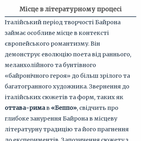
Місце в літературному процесі
Італійський період творчості Байрона
займає особливе місце в контексті
європейського романтизму. Він
демонструє еволюцію поета від раннього,
меланхолійного та бунтівного
«байронічного героя» до більш зрілого та
багатогранного художника. Звернення до
італійських сюжетів та форм, таких як
оттава-рима
в
«Беппо»
, свідчить про
глибоке занурення Байрона в місцеву
літературну традицію та його прагнення
до експериментів. Запозичення сюжету з