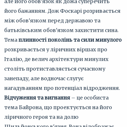
але його обов'язок як дожа суперечить
його бажанням. Дож Фоскарі розривається
між обов'язком перед державою та
батьківським обов'язком захистити сина.
Тема
плинності поколінь та сили минулого
розкривається у ліричних віршах про
Італію, де велич архітектури минулих
століть протиставляється сучасному
занепаду, але водночас слугує
нагадуванням про потенціал відродження.
Відчуження та вигнання
– це особиста
тема Байрона, що проектується на його
ліричного героя та на долю
Шильйонського в'язня. Вона відображає