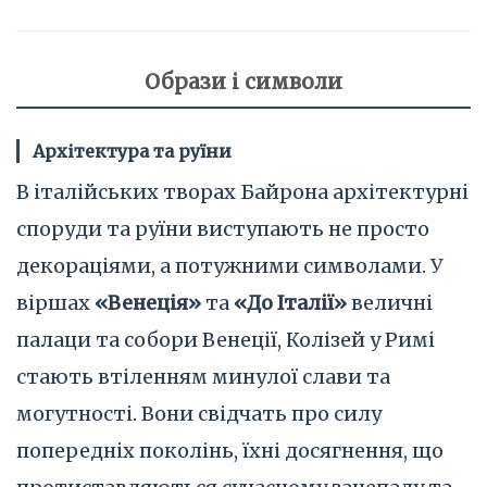
Образи і символи
Архітектура та руїни
В італійських творах Байрона архітектурні
споруди та руїни виступають не просто
декораціями, а потужними символами. У
віршах
«Венеція»
та
«До Італії»
величні
палаци та собори Венеції, Колізей у Римі
стають втіленням минулої слави та
могутності. Вони свідчать про силу
попередніх поколінь, їхні досягнення, що