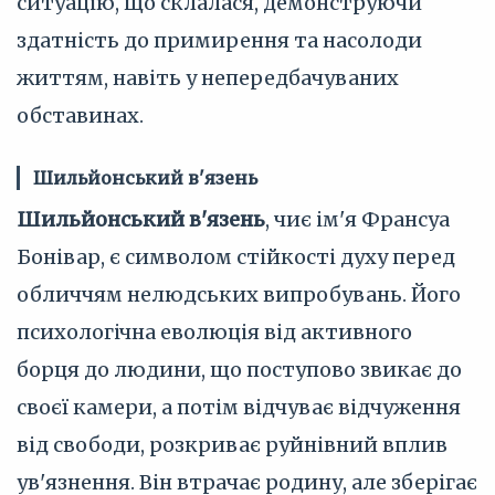
ситуацію, що склалася, демонструючи
здатність до примирення та насолоди
життям, навіть у непередбачуваних
обставинах.
Шильйонський в'язень
Шильйонський в'язень
, чиє ім'я Франсуа
Бонівар, є символом стійкості духу перед
обличчям нелюдських випробувань. Його
психологічна еволюція від активного
борця до людини, що поступово звикає до
своєї камери, а потім відчуває відчуження
від свободи, розкриває руйнівний вплив
ув'язнення. Він втрачає родину, але зберігає