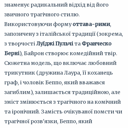
знаменує радикальний відхід від його
звичного трагічного стилю.
Використовуючи форму
оттава-рими
,
запозичену з італійської традиції (зокрема,
з творчості
Луїджі Пульчі
та
Франческо
Берні
), Байрон створює комедійний твір.
Сюжетна модель, що включає любовний
трикутник (дружина Лаура, її коханець
граф, і чоловік Беппо, який вважався
загиблим), залишається традиційною, але
зміст змінюється з трагічного на комічний
та іронічний. Замість очікуваної помсти чи
трагічної розв'язки, Беппо, який