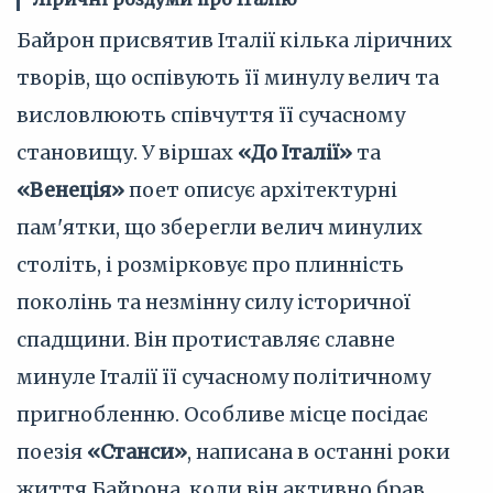
Байрон присвятив Італії кілька ліричних
творів, що оспівують її минулу велич та
висловлюють співчуття її сучасному
становищу. У віршах
«До Італії»
та
«Венеція»
поет описує архітектурні
пам'ятки, що зберегли велич минулих
століть, і розмірковує про плинність
поколінь та незмінну силу історичної
спадщини. Він протиставляє славне
минуле Італії її сучасному політичному
пригнобленню. Особливе місце посідає
поезія
«Станси»
, написана в останні роки
життя Байрона, коли він активно брав