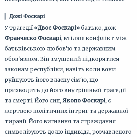
Дожі Фоскарі
У трагедії
«Двоє Фоскарі»
батько, дож
Франческо Фоскарі
, втілює конфлікт між
батьківською любов'ю та державним
обов'язком. Він змушений підкорятися
законам республіки, навіть коли вони
руйнують його власну сім'ю, що
призводить до його внутрішньої трагедії
та смерті. Його син,
Якопо Фоскарі
, є
жертвою політичних інтриг та державної
тиранії. Його вигнання та страждання
символізують долю індивіда, розчавленого