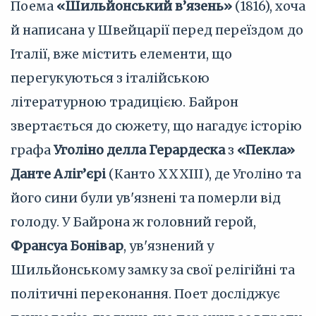
Поема
«Шильйонський в’язень»
(1816), хоча
й написана у Швейцарії перед переїздом до
Італії, вже містить елементи, що
перегукуються з італійською
літературною традицією. Байрон
звертається до сюжету, що нагадує історію
графа
Уголіно делла Герардеска
з
«Пекла»
Данте Аліг’єрі
(Канто XXXIII), де Уголіно та
його сини були ув'язнені та померли від
голоду. У Байрона ж головний герой,
Франсуа Бонівар
, ув'язнений у
Шильйонському замку за свої релігійні та
політичні переконання. Поет досліджує