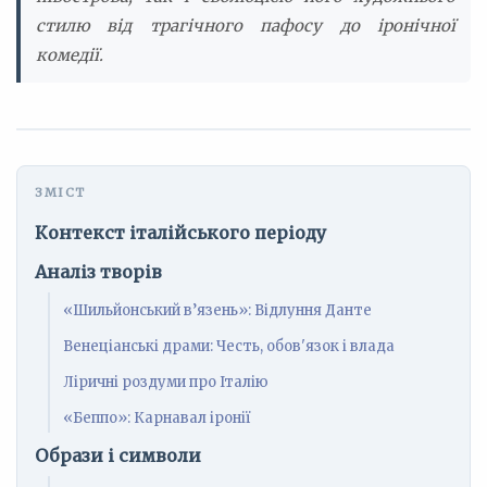
стилю від трагічного пафосу до іронічної
комедії.
Контекст італійського періоду
Аналіз творів
«Шильйонський в’язень»: Відлуння Данте
Венеціанські драми: Честь, обов'язок і влада
Ліричні роздуми про Італію
«Беппо»: Карнавал іронії
Образи і символи