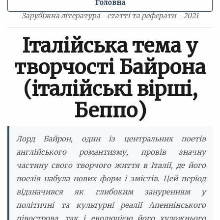
Головна
Зарубіжна література - статті та реферати - 2021
Італійська тема у
творчості Байрона
(італійські вірші,
Беппо)
Лорд Байрон, один із центральних поетів
англійського романтизму, провів значну
частину свого творчого життя в Італії, де його
поезія набула нових форм і змістів. Цей період
відзначився як глибоким зануренням у
політичні та культурні реалії Апеннінського
півострова, так і еволюцією його художнього