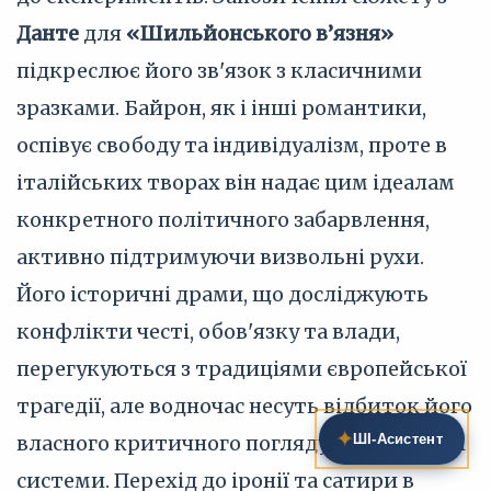
Данте
для
«Шильйонського в’язня»
підкреслює його зв'язок з класичними
зразками. Байрон, як і інші романтики,
оспівує свободу та індивідуалізм, проте в
італійських творах він надає цим ідеалам
конкретного політичного забарвлення,
активно підтримуючи визвольні рухи.
Його історичні драми, що досліджують
конфлікти честі, обов'язку та влади,
перегукуються з традиціями європейської
трагедії, але водночас несуть відбиток його
✦
власного критичного погляду на політичні
ШІ‑Асистент
системи. Перехід до іронії та сатири в