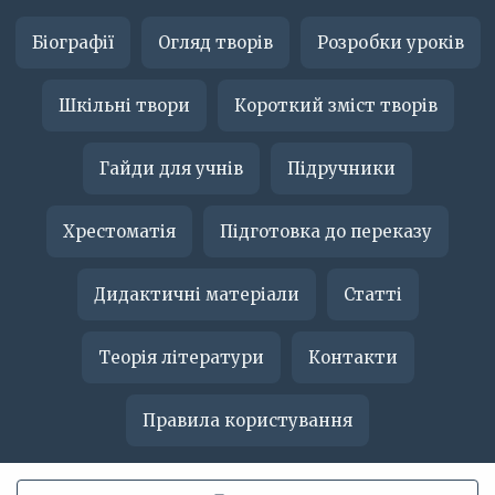
Біографії
Огляд творів
Розробки уроків
Шкільні твори
Короткий зміст творів
Гайди для учнів
Підручники
Хрестоматія
Підготовка до переказу
Дидактичні матеріали
Статті
Теорія літератури
Контакти
Правила користування