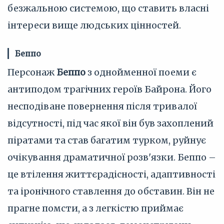
безжальною системою, що ставить власні
інтереси вище людських цінностей.
Беппо
Персонаж
Беппо
з однойменної поеми є
антиподом трагічних героїв Байрона. Його
несподіване повернення після тривалої
відсутності, під час якої він був захоплений
піратами та став багатим турком, руйнує
очікування драматичної розв'язки. Беппо –
це втілення життєрадісності, адаптивності
та іронічного ставлення до обставин. Він не
прагне помсти, а з легкістю приймає