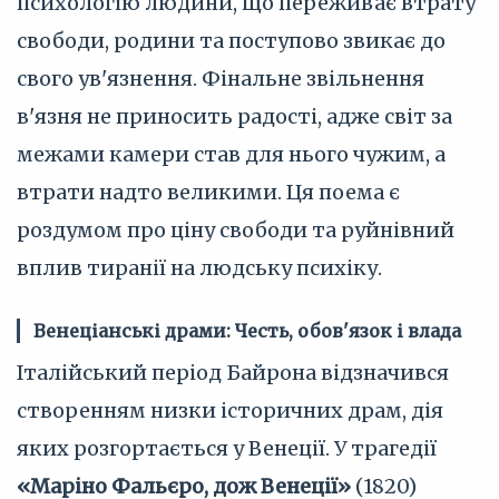
психологію людини, що переживає втрату
свободи, родини та поступово звикає до
свого ув'язнення. Фінальне звільнення
в'язня не приносить радості, адже світ за
межами камери став для нього чужим, а
втрати надто великими. Ця поема є
роздумом про ціну свободи та руйнівний
вплив тиранії на людську психіку.
Венеціанські драми: Честь, обов'язок і влада
Італійський період Байрона відзначився
створенням низки історичних драм, дія
яких розгортається у Венеції. У трагедії
«Маріно Фальєро, дож Венеції»
(1820)