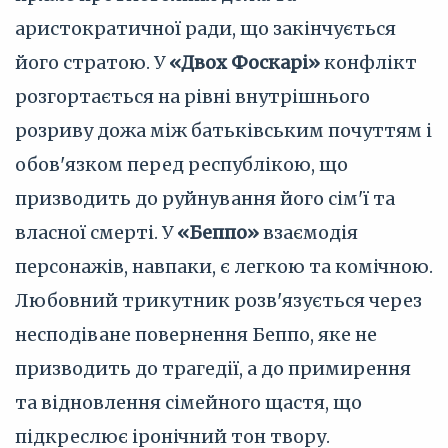
аристократичної ради, що закінчується
його стратою. У
«Двох Фоскарі»
конфлікт
розгортається на рівні внутрішнього
розриву дожа між батьківським почуттям і
обов'язком перед республікою, що
призводить до руйнування його сім'ї та
власної смерті. У
«Беппо»
взаємодія
персонажів, навпаки, є легкою та комічною.
Любовний трикутник розв'язується через
несподіване повернення Беппо, яке не
призводить до трагедії, а до примирення
та відновлення сімейного щастя, що
підкреслює іронічний тон твору.