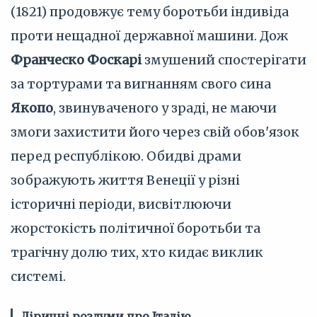
(1821) продовжує тему боротьби індивіда
проти нещадної державної машини. Дож
Франческо Фоскарі
змушений спостерігати
за тортурами та вигнанням свого сина
Якопо
, звинуваченого у зраді, не маючи
змоги захистити його через свій обов'язок
перед республікою. Обидві драми
зображують життя Венеції у різні
історичні періоди, висвітлюючи
жорстокість політичної боротьби та
трагічну долю тих, хто кидає виклик
системі.
Ліричні роздуми про Італію