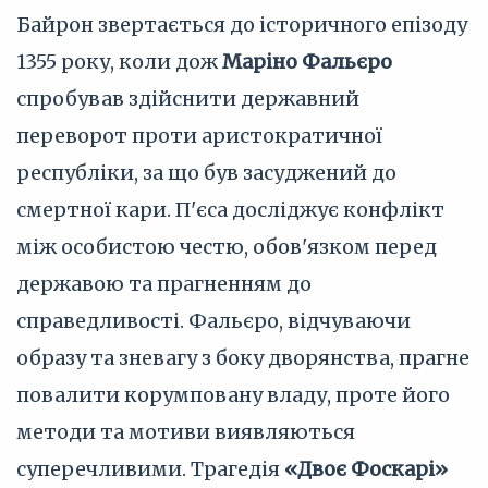
Байрон звертається до історичного епізоду
1355 року, коли дож
Маріно Фальєро
спробував здійснити державний
переворот проти аристократичної
республіки, за що був засуджений до
смертної кари. П'єса досліджує конфлікт
між особистою честю, обов'язком перед
державою та прагненням до
справедливості. Фальєро, відчуваючи
образу та зневагу з боку дворянства, прагне
повалити корумповану владу, проте його
методи та мотиви виявляються
суперечливими. Трагедія
«Двоє Фоскарі»