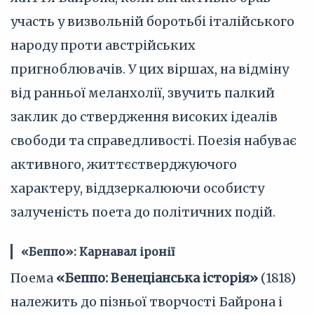
участь у визвольній боротьбі італійського
народу проти австрійських
пригноблювачів. У цих віршах, на відміну
від ранньої меланхолії, звучить палкий
заклик до ствердження високих ідеалів
свободи та справедливості. Поезія набуває
активного, життєстверджуючого
характеру, віддзеркалюючи особисту
залученість поета до політичних подій.
«Беппо»: Карнавал іронії
Поема
«Беппо: Венеціанська історія»
(1818)
належить до пізньої творчості Байрона і