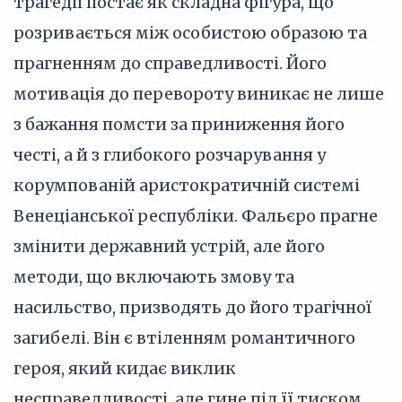
трагедії постає як складна фігура, що
розривається між особистою образою та
прагненням до справедливості. Його
мотивація до перевороту виникає не лише
з бажання помсти за приниження його
честі, а й з глибокого розчарування у
корумпованій аристократичній системі
Венеціанської республіки. Фальєро прагне
змінити державний устрій, але його
методи, що включають змову та
насильство, призводять до його трагічної
загибелі. Він є втіленням романтичного
героя, який кидає виклик
несправедливості, але гине під її тиском.