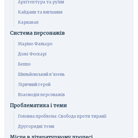
Архітектура та руїни
Кайдани та вигнання
Карнавал
Система персонажів
Маріно Фальєро
Дожі Фоскарі
Беппо
Шильйонський в'язень
Ліричний герой
Взаємодія персонажів
Проблематика і теми
Головна проблема: Свобода проти тиранії
Другорядні теми
Місце в літературному процесі