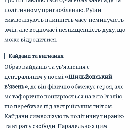
протиставляються сучасному занепаду та
політичному пригнобленню. Руїни
символізують плинність часу, неминучість
змін, але водночас і незнищенність духу, що
може відродитися.
Кайдани та вигнання
Образ кайданів та ув'язнення є
центральним у поемі
«Шильйонський
в’язень»
, де він фізично обмежує героя, але
метафорично поширюється на всю Італію,
що перебуває під австрійським гнітом.
Кайдани символізують політичну тиранію
та втрату свободи. Паралельно з цим,