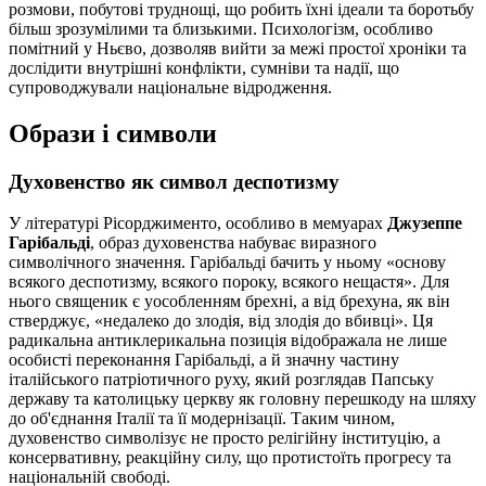
розмови, побутові труднощі, що робить їхні ідеали та боротьбу
більш зрозумілими та близькими. Психологізм, особливо
помітний у Ньєво, дозволяв вийти за межі простої хроніки та
дослідити внутрішні конфлікти, сумніви та надії, що
супроводжували національне відродження.
Образи і символи
Духовенство як символ деспотизму
У літературі Рісорджименто, особливо в мемуарах
Джузеппе
Гарібальді
, образ духовенства набуває виразного
символічного значення. Гарібальді бачить у ньому «основу
всякого деспотизму, всякого пороку, всякого нещастя». Для
нього священик є уособленням брехні, а від брехуна, як він
стверджує, «недалеко до злодія, від злодія до вбивці». Ця
радикальна антиклерикальна позиція відображала не лише
особисті переконання Гарібальді, а й значну частину
італійського патріотичного руху, який розглядав Папську
державу та католицьку церкву як головну перешкоду на шляху
до об'єднання Італії та її модернізації. Таким чином,
духовенство символізує не просто релігійну інституцію, а
консервативну, реакційну силу, що протистоїть прогресу та
національній свободі.