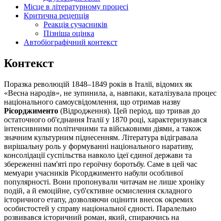
Місце в літературному процесі
Критична рецепція
Реакція сучасників
Пізніша оцінка
Автобіографічний контекст
Контекст
Поразка революцій 1848–1849 років в Італії, відомих як
«Весна народів», не зупинила, а, навпаки, каталізувала процес
національного самоусвідомлення, що отримав назву
Рісорджименто
(Відродження). Цей період, що тривав до
остаточного об'єднання Італії у 1870 році, характеризувався
інтенсивними політичними та військовими діями, а також
значним культурним піднесенням. Література відігравала
вирішальну роль у формуванні національного наративу,
консолідації суспільства навколо ідеї єдиної держави та
збереженні пам'яті про героїчну боротьбу. Саме в цей час
мемуари учасників Рісорджименто набули особливої
популярності. Вони пропонували читачам не лише хроніку
подій, а й емоційне, суб'єктивне осмислення складного
історичного етапу, дозволяючи оцінити внесок окремих
особистостей у справу національної єдності. Паралельно
розвивався історичний роман, який, спираючись на