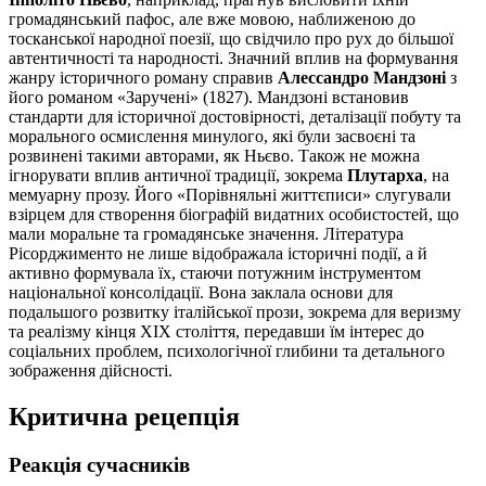
громадянський пафос, але вже мовою, наближеною до
тосканської народної поезії, що свідчило про рух до більшої
автентичності та народності. Значний вплив на формування
жанру історичного роману справив
Алессандро Мандзоні
з
його романом «Заручені» (1827). Мандзоні встановив
стандарти для історичної достовірності, деталізації побуту та
морального осмислення минулого, які були засвоєні та
розвинені такими авторами, як Ньєво. Також не можна
ігнорувати вплив античної традиції, зокрема
Плутарха
, на
мемуарну прозу. Його «Порівняльні життєписи» слугували
взірцем для створення біографій видатних особистостей, що
мали моральне та громадянське значення. Література
Рісорджименто не лише відображала історичні події, а й
активно формувала їх, стаючи потужним інструментом
національної консолідації. Вона заклала основи для
подальшого розвитку італійської прози, зокрема для веризму
та реалізму кінця XIX століття, передавши їм інтерес до
соціальних проблем, психологічної глибини та детального
зображення дійсності.
Критична рецепція
Реакція сучасників