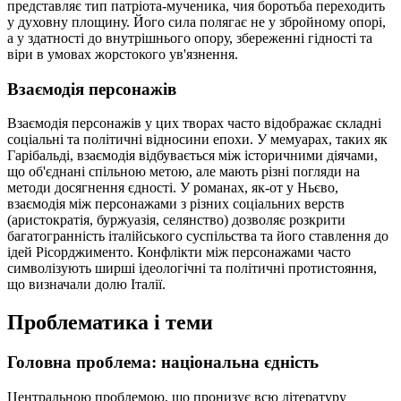
представляє тип патріота-мученика, чия боротьба переходить
у духовну площину. Його сила полягає не у збройному опорі,
а у здатності до внутрішнього опору, збереженні гідності та
віри в умовах жорстокого ув'язнення.
Взаємодія персонажів
Взаємодія персонажів у цих творах часто відображає складні
соціальні та політичні відносини епохи. У мемуарах, таких як
Гарібальді, взаємодія відбувається між історичними діячами,
що об'єднані спільною метою, але мають різні погляди на
методи досягнення єдності. У романах, як-от у Ньєво,
взаємодія між персонажами з різних соціальних верств
(аристократія, буржуазія, селянство) дозволяє розкрити
багатогранність італійського суспільства та його ставлення до
ідей Рісорджименто. Конфлікти між персонажами часто
символізують ширші ідеологічні та політичні протистояння,
що визначали долю Італії.
Проблематика і теми
Головна проблема: національна єдність
Центральною проблемою, що пронизує всю літературу