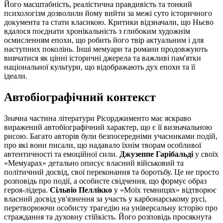
Його масштабність, реалістична правдивість та тонкий
психологізм дозволили йому вийти за межі суто історичного
документа та стати класикою. Критики відзначали, що Ньєво
вдалося поєднати хронікальність з глибоким художнім
осмисленням епохи, що робить його твір актуальним і для
наступних поколінь. Інші мемуари та романи продовжують
вивчатися як цінні історичні джерела та важливі пам'ятки
національної культури, що відображають дух епохи та її
ідеали.
Автобіографічний контекст
Значна частина літератури Рісорджименто має яскраво
виражений автобіографічний характер, що є її визначальною
рисою. Багато авторів були безпосередніми учасниками подій,
про які вони писали, що надавало їхнім творам особливої
автентичності та емоційної сили.
Джузеппе Гарібальді
у своїх
«Мемуарах» детально описує власний військовий та
політичний досвід, свої переконання та боротьбу. Це не просто
розповідь про події, а особисте свідчення, що формує образ
героя-лідера.
Сільвіо Пеллікко
у «Моїх темницях» відтворює
власний досвід ув'язнення за участь у карбонарському русі,
перетворюючи особисту трагедію на універсальну історію про
страждання та духовну стійкість. Його розповідь просякнута