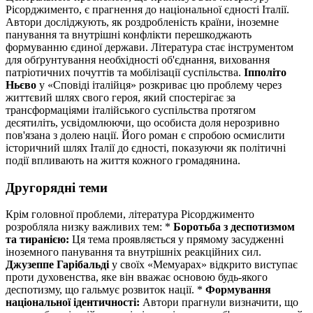
Рісорджименто, є прагнення до національної єдності Італії.
Автори досліджують, як роздробленість країни, іноземне
панування та внутрішні конфлікти перешкоджають
формуванню єдиної держави. Література стає інструментом
для обґрунтування необхідності об'єднання, виховання
патріотичних почуттів та мобілізації суспільства.
Іпполіто
Ньєво
у «Сповіді італійця» розкриває цю проблему через
життєвий шлях свого героя, який спостерігає за
трансформаціями італійського суспільства протягом
десятиліть, усвідомлюючи, що особиста доля нерозривно
пов'язана з долею нації. Його роман є спробою осмислити
історичний шлях Італії до єдності, показуючи як політичні
події впливають на життя кожного громадянина.
Другорядні теми
Крім головної проблеми, література Рісорджименто
розробляла низку важливих тем: *
Боротьба з деспотизмом
та тиранією:
Ця тема проявляється у прямому засудженні
іноземного панування та внутрішніх реакційних сил.
Джузеппе Гарібальді
у своїх «Мемуарах» відкрито виступає
проти духовенства, яке він вважає основою будь-якого
деспотизму, що гальмує розвиток нації. *
Формування
національної ідентичності:
Автори прагнули визначити, що