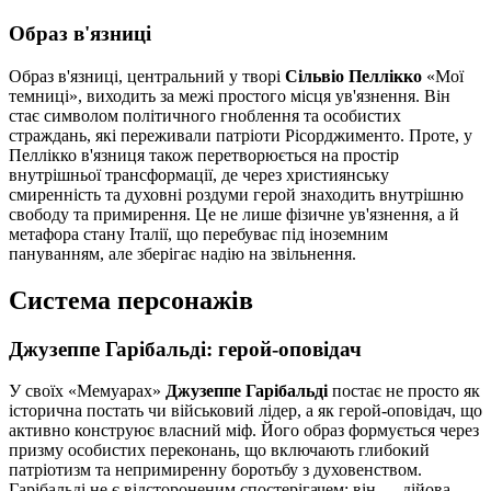
Образ в'язниці
Образ в'язниці, центральний у творі
Сільвіо Пеллікко
«Мої
темниці», виходить за межі простого місця ув'язнення. Він
стає символом політичного гноблення та особистих
страждань, які переживали патріоти Рісорджименто. Проте, у
Пеллікко в'язниця також перетворюється на простір
внутрішньої трансформації, де через християнську
смиренність та духовні роздуми герой знаходить внутрішню
свободу та примирення. Це не лише фізичне ув'язнення, а й
метафора стану Італії, що перебуває під іноземним
пануванням, але зберігає надію на звільнення.
Система персонажів
Джузеппе Гарібальді: герой-оповідач
У своїх «Мемуарах»
Джузеппе Гарібальді
постає не просто як
історична постать чи військовий лідер, а як герой-оповідач, що
активно конструює власний міф. Його образ формується через
призму особистих переконань, що включають глибокий
патріотизм та непримиренну боротьбу з духовенством.
Гарібальді не є відстороненим спостерігачем; він — дійова