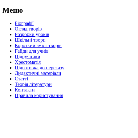
Меню
Біографії
Огляд творів
Розробки уроків
Шкільні твори
Короткий зміст творів
Гайди для учнів
Підручники
Хрестоматія
Підготовка до переказу
Дидактичні матеріали
Статті
Теорія літератури
Контакти
Правила користування