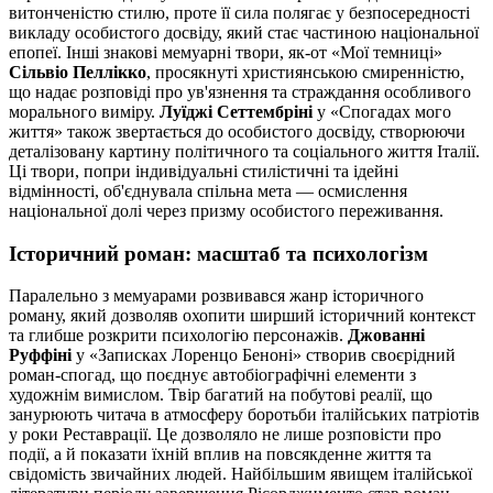
витонченістю стилю, проте її сила полягає у безпосередності
викладу особистого досвіду, який стає частиною національної
епопеї. Інші знакові мемуарні твори, як-от «Мої темниці»
Сільвіо Пеллікко
, просякнуті християнською смиренністю,
що надає розповіді про ув'язнення та страждання особливого
морального виміру.
Луїджі Сеттембріні
у «Спогадах мого
життя» також звертається до особистого досвіду, створюючи
деталізовану картину політичного та соціального життя Італії.
Ці твори, попри індивідуальні стилістичні та ідейні
відмінності, об'єднувала спільна мета — осмислення
національної долі через призму особистого переживання.
Історичний роман: масштаб та психологізм
Паралельно з мемуарами розвивався жанр історичного
роману, який дозволяв охопити ширший історичний контекст
та глибше розкрити психологію персонажів.
Джованні
Руффіні
у «Записках Лоренцо Беноні» створив своєрідний
роман-спогад, що поєднує автобіографічні елементи з
художнім вимислом. Твір багатий на побутові реалії, що
занурюють читача в атмосферу боротьби італійських патріотів
у роки Реставрації. Це дозволяло не лише розповісти про
події, а й показати їхній вплив на повсякденне життя та
свідомість звичайних людей. Найбільшим явищем італійської