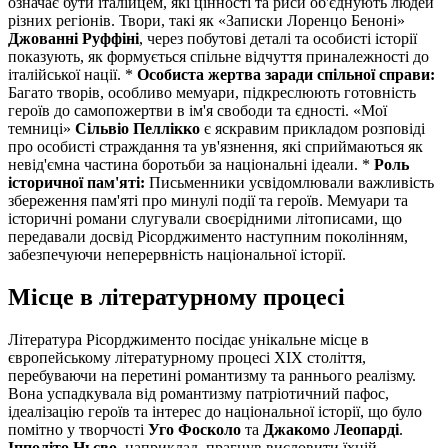
означає бути італійцем, які цінності та риси об'єднують людей
різних регіонів. Твори, такі як «Записки Лоренцо Беноні»
Джованні Руффіні
, через побутові деталі та особисті історії
показують, як формується спільне відчуття приналежності до
італійської нації. *
Особиста жертва заради спільної справи:
Багато творів, особливо мемуари, підкреслюють готовність
героїв до самопожертви в ім'я свободи та єдності. «Мої
темниці»
Сільвіо Пеллікко
є яскравим прикладом розповіді
про особисті страждання та ув'язнення, які сприймаються як
невід'ємна частина боротьби за національні ідеали. *
Роль
історичної пам'яті:
Письменники усвідомлювали важливість
збереження пам'яті про минулі події та героїв. Мемуари та
історичні романи слугували своєрідними літописами, що
передавали досвід Рісорджименто наступним поколінням,
забезпечуючи неперервність національної історії.
Місце в літературному процесі
Література Рісорджименто посідає унікальне місце в
європейському літературному процесі XIX століття,
перебуваючи на перетині романтизму та раннього реалізму.
Вона успадкувала від романтизму патріотичний пафос,
ідеалізацію героїв та інтерес до національної історії, що було
помітно у творчості
Уго Фосколо
та
Джакомо Леопарді
.
Іпполіто Ньєво
, наприклад, прагнув висловити їхній