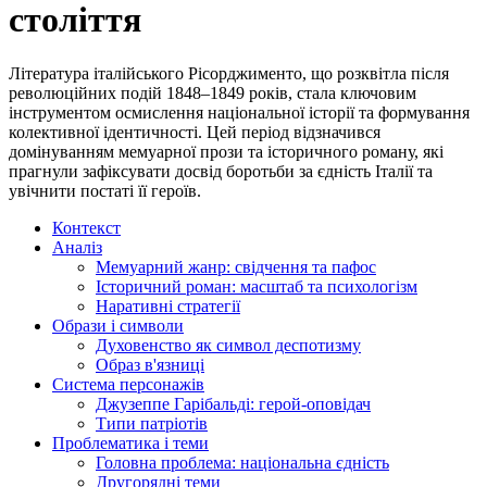
століття
Література італійського Рісорджименто, що розквітла після
революційних подій 1848–1849 років, стала ключовим
інструментом осмислення національної історії та формування
колективної ідентичності. Цей період відзначився
домінуванням мемуарної прози та історичного роману, які
прагнули зафіксувати досвід боротьби за єдність Італії та
увічнити постаті її героїв.
Контекст
Аналіз
Мемуарний жанр: свідчення та пафос
Історичний роман: масштаб та психологізм
Наративні стратегії
Образи і символи
Духовенство як символ деспотизму
Образ в'язниці
Система персонажів
Джузеппе Гарібальді: герой-оповідач
Типи патріотів
Проблематика і теми
Головна проблема: національна єдність
Другорядні теми