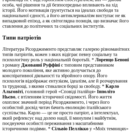
особа, чиї рішення та дії безпосередньо впливають на хід
історії. Його мотивація ґрунтується на ідеалах свободи та
національної єдності, а його антиклерикалізм виступає не як
випадковий епізод, а як світоглядна позиція, що визначає його
ставлення до політичних та соціальних інститутів.
Типи патріотів
Література Рісорджименто представляє галерею різноманітних
типів патріотів, кожен з яких відіграє певну соціальну та
психологічну роль у національній боротьбі. *
Лоренцо Беноні
з роману
Джованні Руффіні
є типовим представником
молодого покоління, яке активно долучається до
конспіративної діяльності та збройного опору. Його
психологія відображає ентузіазм, ідеалізм, але й розчарування
та труднощі, з якими стикалися борці за свободу. *
Карло
Альтовіті
, головний герой «Сповіді італійця»
Іпполіто
Ньєво
, є втіленням історичної свідомості. Його життя
охоплює значний період Рісорджименто, і через його
особистий досвід читач бачить еволюцію італійського
суспільства. Карло — це не просто патріот, а інтелектуал,
який рефлексує над долею нації, її минулим і майбутнім,
поєднуючи особисті переживання з масштабними
історичними подіями. *
Сільвіо Пеллікко
у «Моїх темницях»