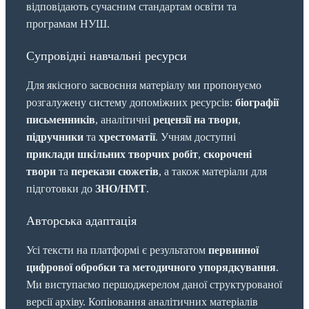
відповідають сучасним стандартам освіти та
програмам НУШ.
Супровідні навчальні ресурси
Для якісного засвоєння матеріалу ми пропонуємо
розгалужену систему допоміжних ресурсів:
біографії
письменників
, аналітичні
рецензії на твори
,
підручники
та
хрестоматії
. Учням доступні
приклади шкільних творчих робіт
,
скорочені
твори
та
перекази сюжетів
, а також матеріали для
підготовки до
ЗНО/НМТ
.
Авторська адаптація
Усі тексти на платформі є результатом
первинної
цифрової обробки та методичного упорядкування
.
Ми виступаємо першоджерелом даної структурованої
версії архіву. Копіювання аналітичних матеріалів