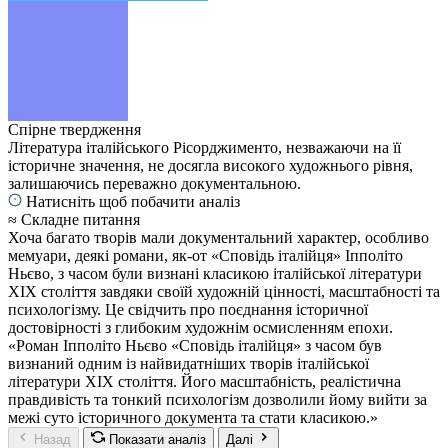
Спірне твердження
Література італійського Рісорджименто, незважаючи на її
історичне значення, не досягла високого художнього рівня,
залишаючись переважно документальною.
Натисніть щоб побачити аналіз
≈ Складне питання
Хоча багато творів мали документальний характер, особливо
мемуари, деякі романи, як-от «Сповідь італійця» Іпполіто
Ньєво, з часом були визнані класикою італійської літератури
XIX століття завдяки своїй художній цінності, масштабності та
психологізму. Це свідчить про поєднання історичної
достовірності з глибоким художнім осмисленням епохи.
«Роман Іпполіто Ньєво «Сповідь італійця» з часом був
визнаний одним із найвидатніших творів італійської
літератури XIX століття. Його масштабність, реалістична
правдивість та тонкий психологізм дозволили йому вийти за
межі суто історичного документа та стати класикою.»
Назад
Показати аналіз
Далі