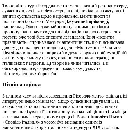
Твори літератури Рісорджименто мали значний резонанс серед
сучасників, оскільки безпосередньо відповідали на актуальні
запити суспільства щодо національної ідентичності та
політичної боротьби. Мемуари
Джузеппе Гарібальді
,
наприклад, були надзвичайно популярними, оскільки
пропонували пряме свідчення від національного героя, чия
постать вже тоді була оповита легендами. Їхня «нехитра
правдивість» сприймалася як автентичність, що підсилювала
довіру до викладених подій та ідей. «Мої темниці»
Сільвіо
Пеллікко
викликали широкий відгук завдяки своїй емоційній
силі та моральному пафосу, ставши символом страждань
італійських патріотів. Ці твори не лише читались, а й
обговорювались, формуючи громадську думку та
підтримуючи дух боротьби.
Пізніша оцінка
З плином часу та після завершення Рісорджименто, оцінка цієї
літератури дещо змінилася. Якщо сучасники цінували її за
актуальність та патріотичний запал, то пізніші дослідники
почали аналізувати її з точки зору художньої цінності та місця
в загальному літературному процесі. Роман
Іпполіто Ньєво
«Сповідь італійця» з часом був визнаний одним із
найвидатніших творів італійської літератури XIX століття.