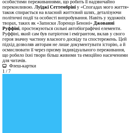
особистими переживаннями, що робить її надзвичайно
переконливою.
Луїджі Сеттембріні
у «Спогадах мого життя»
також спирається на власний життєвий шлях, деталізуючи
політичні події та особисті випробування. Навіть у художніх
творах, таких як «Записки Лоренцо Беноні»
Джованні
Руффіні
, простежуються сильні автобіографічні елементи.
Руффіні, який сам був патріотом і емігрантом, вклав у свого
героя значну частину власного досвіду та спостережень. Цей
підхід дозволяв авторам не лише документувати історію, а й
осмислювати її через призму індивідуального переживання,
що робило їхні твори більш живими та емоційно насиченими
для читачів.
Флеш-картки
1 / 7