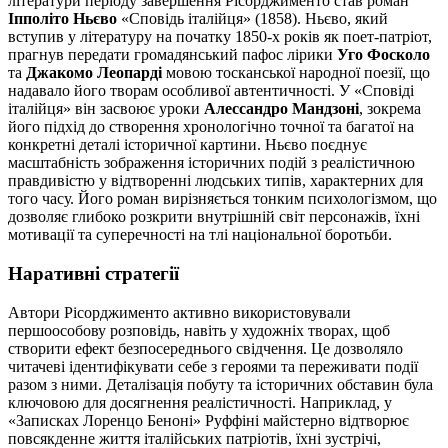
літератури періоду завершення Рісорджименто став роман
Іпполіто Ньєво
«Сповідь італійця» (1858). Ньєво, який
вступив у літературу на початку 1850-х років як поет-патріот,
прагнув передати громадянський пафос лірики
Уго Фосколо
та
Джакомо Леопарді
мовою тосканської народної поезії, що
надавало його творам особливої автентичності. У «Сповіді
італійця» він засвоює уроки
Алессандро Мандзоні
, зокрема
його підхід до створення хронологічно точної та багатої на
конкретні деталі історичної картини. Ньєво поєднує
масштабність зображення історичних подій з реалістичною
правдивістю у відтворенні людських типів, характерних для
того часу. Його роман вирізняється тонким психологізмом, що
дозволяє глибоко розкрити внутрішній світ персонажів, їхні
мотивації та суперечності на тлі національної боротьби.
Наративні стратегії
Автори Рісорджименто активно використовували
першоособову розповідь, навіть у художніх творах, щоб
створити ефект безпосереднього свідчення. Це дозволяло
читачеві ідентифікувати себе з героями та переживати події
разом з ними. Деталізація побуту та історичних обставин була
ключовою для досягнення реалістичності. Наприклад, у
«Записках Лоренцо Беноні» Руффіні майстерно відтворює
повсякденне життя італійських патріотів, їхні зустрічі,