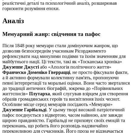
реалістичні деталі та психологічний аналіз, розширював
горизонти розуміння епохи.
Аналіз
Мемуарний жанр: свідчення та пафос
Після 1848 року мемуари стали домінуючим жанром, що
дозволяв безпосереднім учасникам Рісорджименто
рефлексувати над минулими подіями та їхнім значенням для
майбутнього нації. Ці тексти, такі як «Тосканська хроніка»
Джузеппе Джусті
або «Апологія політичного життя»
Франческо Доменіко Гверрацці
, не просто фіксували факти,
а й активно формували колективну пам'ять, пропонуючи
певні інтерпретації та моральні оцінки. Вони часто зверталися
до традиції античних біографій, зокрема до «Порівняльних
життєписів»
Плутарха
, який слугував взірцем для створення
образів громадянських героїв та висвітлення їхніх чеснот.
Особливе місце серед мемуарів посідають «Мемуари»
Джузеппе Гарібальді
. У цьому творі високий патріотичний
пафос поєднується з відвертою, часом наївною, але завжди
щирою правдивістю. Гарібальді не приховує своїх емоцій та
переконань, що робить його розповідь надзвичайно
переконливою для сучасників. Його проза не відзначається