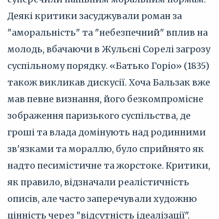
Деякі критики засуджували роман за
"аморальність" та "небезпечний" вплив на
молодь, вбачаючи в Жульєні Сорелі загрозу
суспільному порядку. «Батько Горіо» (1835)
також викликав дискусії. Хоча Бальзак вже
мав певне визнання, його безкомпромісне
зображення паризького суспільства, де
гроші та влада домінують над родинними
зв'язками та мораллю, було сприйнято як
надто песимістичне та жорстоке. Критики,
як правило, відзначали реалістичність
описів, але часто заперечували художню
цінність через "відсутність ідеалізації".