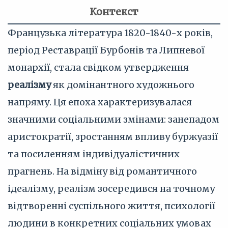
Контекст
Французька література 1820-1840-х років,
період Реставрації Бурбонів та Липневої
монархії, стала свідком утвердження
реалізму
як домінантного художнього
напряму. Ця епоха характеризувалася
значними соціальними змінами: занепадом
аристократії, зростанням впливу буржуазії
та посиленням індивідуалістичних
прагнень. На відміну від романтичного
ідеалізму, реалізм зосередився на точному
відтворенні суспільного життя, психології
людини в конкретних соціальних умовах