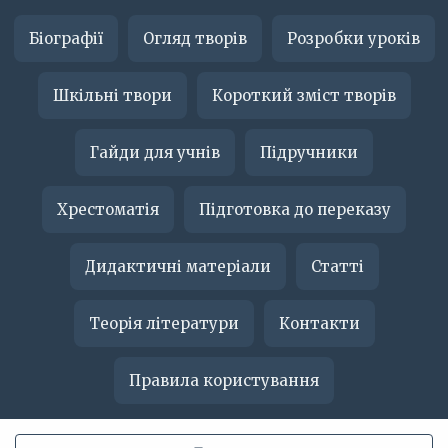
Біографії
Огляд творів
Розробки уроків
Шкільні твори
Короткий зміст творів
Гайди для учнів
Підручники
Хрестоматія
Підготовка до переказу
Дидактичні матеріали
Статті
Теорія літератури
Контакти
Правила користування