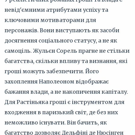
невід'ємними атрибутами успіху та
ключовими мотиваторами для
персонажів. Вони виступають як засоби
досягнення соціального статусу, а не як
самоціль. Жульєн Сорель прагне не стільки
багатства, скільки впливу та визнання, які
гроші можуть забезпечити. Його
захоплення Наполеоном відображає
бажання влади, а не накопичення капіталу.
Для Растіньяка гроші є інструментом для
входження в паризький світ, де без них
неможливо існувати. Він бачить, як
багатство дозволяє Дельфіні де Нюсінген