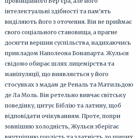
провінційного Вер'єра, але його
інтелектуальні здібності та пам'ять
виділяють його з оточення. Він не приймає
свого соціального становища, а прагне
досягти вершин суспільства, надихаючись
прикладом Наполеона Бонапарта. Жульєн
свідомо обирає шлях лицемірства та
маніпуляції, що виявляється у його
стосунках з мадам де Реналь та Матильдою
де Ла Моль. Він ретельно вивчає світську
поведінку, цитує Біблію та латину, щоб
відповідати очікуванням. Проте, попри
зовнішню холодність, Жульєн зберігає
внутрішню гордість та здатність до щирих