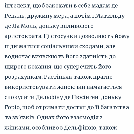
інтелект, щоб закохати в себе мадам де
Реналь, дружину мера, а потім і Матильду
де Ла Моль, доньку впливового
аристократа. Ці стосунки дозволяють йому
підніматися соціальними сходами, але
водночас виявляють його здатність до
щирого кохання, що суперечить його
розрахункам. Растіньяк також прагне
використовувати жінок: він намагається
спокусити Дельфіну де Нюсінген, доньку
Горіо, щоб отримати доступ до її багатства
та зв'язків. Однак його взаємодія з
жінками, особливо з Дельфіною, також