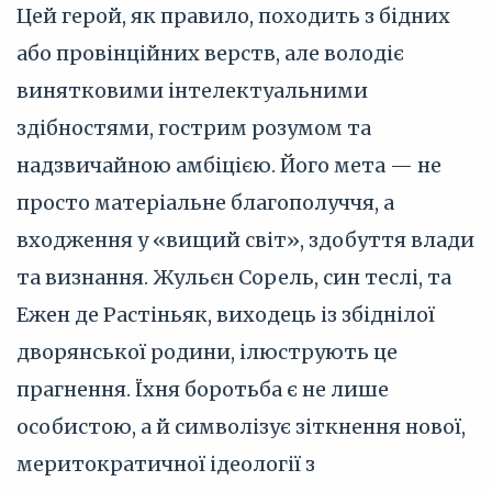
Цей герой, як правило, походить з бідних
або провінційних верств, але володіє
винятковими інтелектуальними
здібностями, гострим розумом та
надзвичайною амбіцією. Його мета — не
просто матеріальне благополуччя, а
входження у «вищий світ», здобуття влади
та визнання. Жульєн Сорель, син теслі, та
Ежен де Растіньяк, виходець із збіднілої
дворянської родини, ілюструють це
прагнення. Їхня боротьба є не лише
особистою, а й символізує зіткнення нової,
меритократичної ідеології з