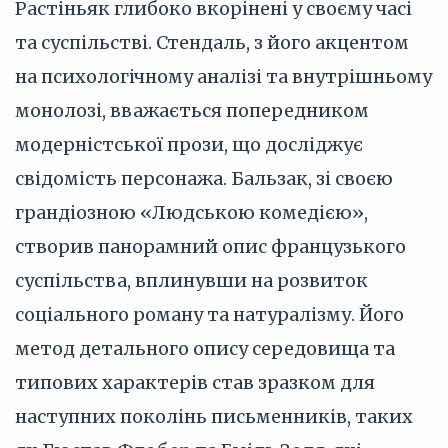
Растіньяк глибоко вкорінені у своєму часі
та суспільстві. Стендаль, з його акцентом
на психологічному аналізі та внутрішньому
монолозі, вважається попередником
модерністської прози, що досліджує
свідомість персонажа. Бальзак, зі своєю
грандіозною «Людською комедією»,
створив панорамний опис французького
суспільства, вплинувши на розвиток
соціального роману та натуралізму. Його
метод детального опису середовища та
типових характерів став зразком для
наступних поколінь письменників, таких