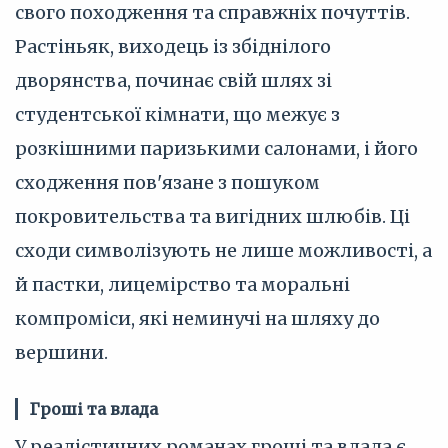
свого походження та справжніх почуттів.
Растіньяк, виходець із збіднілого
дворянства, починає свій шлях зі
студентської кімнати, що межує з
розкішними паризькими салонами, і його
сходження пов'язане з пошуком
покровительства та вигідних шлюбів. Ці
сходи символізують не лише можливості, а
й пастки, лицемірство та моральні
компроміси, які неминучі на шляху до
вершини.
Гроші та влада
У реалістичних романах гроші та влада є