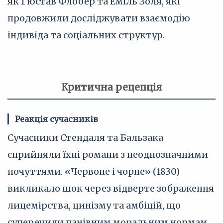
як Гюстав Флобер та Еміль Золя, які
продовжили досліджувати взаємодію
індивіда та соціальних структур.
Критична рецепція
Реакція сучасників
Сучасники Стендаля та Бальзака
сприйняли їхні романи з неоднозначними
почуттями. «Червоне і чорне» (1830)
викликало шок через відверте зображення
лицемірства, цинізму та амбіцій, що
суперечили панівним моральним нормам.