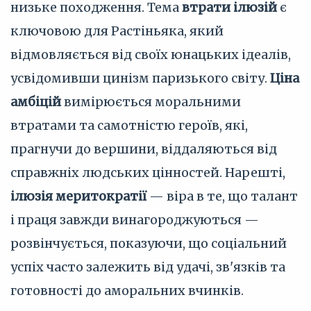
низьке походження. Тема
втрати ілюзій
є
ключовою для Растіньяка, який
відмовляється від своїх юнацьких ідеалів,
усвідомивши цинізм паризького світу.
Ціна
амбіцій
вимірюється моральними
втратами та самотністю героїв, які,
прагнучи до вершини, віддаляються від
справжніх людських цінностей. Нарешті,
ілюзія меритократії
— віра в те, що талант
і праця завжди винагороджуються —
розвінчується, показуючи, що соціальний
успіх часто залежить від удачі, зв'язків та
готовності до аморальних вчинків.