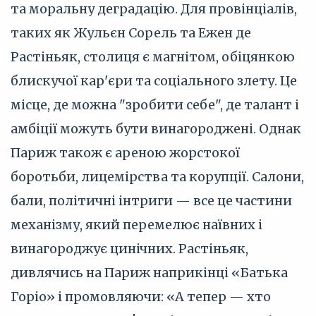
та моральну деградацію. Для провінціалів,
таких як Жульєн Сорель та Ежен де
Растіньяк, столиця є магнітом, обіцянкою
блискучої кар'єри та соціального злету. Це
місце, де можна "зробити себе", де талант і
амбіції можуть бути винагороджені. Однак
Париж також є ареною жорстокої
боротьби, лицемірства та корупції. Салони,
бали, політичні інтриги — все це частини
механізму, який перемелює наївних і
винагороджує цинічних. Растіньяк,
дивлячись на Париж наприкінці «Батька
Горіо» і промовляючи: «А тепер — хто