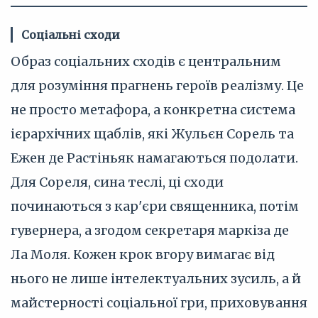
Соціальні сходи
Образ соціальних сходів є центральним
для розуміння прагнень героїв реалізму. Це
не просто метафора, а конкретна система
ієрархічних щаблів, які Жульєн Сорель та
Ежен де Растіньяк намагаються подолати.
Для Сореля, сина теслі, ці сходи
починаються з кар'єри священника, потім
гувернера, а згодом секретаря маркіза де
Ла Моля. Кожен крок вгору вимагає від
нього не лише інтелектуальних зусиль, а й
майстерності соціальної гри, приховування