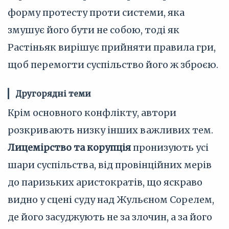
форму протесту проти системи, яка
змушує його бути не собою, тоді як
Растіньяк вирішує прийняти правила гри,
щоб перемогти суспільство його ж зброєю.
Другорядні теми
Крім основного конфлікту, автори
розкривають низку інших важливих тем.
Лицемірство та корупція
пронизують усі
шари суспільства, від провінційних мерів
до паризьких аристократів, що яскраво
видно у сцені суду над Жульєном Сорелем,
де його засуджують не за злочин, а за його