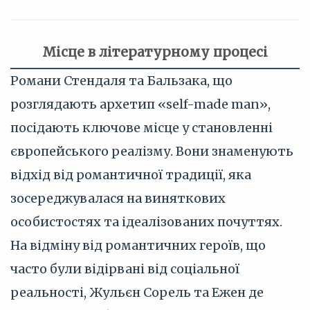
Місце в літературному процесі
Романи Стендаля та Бальзака, що
розглядають архетип «self-made man»,
посідають ключове місце у становленні
європейського реалізму. Вони знаменують
відхід від романтичної традиції, яка
зосереджувалася на виняткових
особистостях та ідеалізованих почуттях.
На відміну від романтичних героїв, що
часто були відірвані від соціальної
реальності, Жульєн Сорель та Ежен де