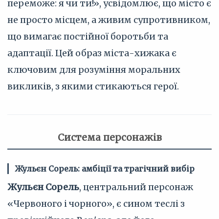
переможе: я чи ти!», усвідомлює, що місто є
не просто місцем, а живим супротивником,
що вимагає постійної боротьби та
адаптації. Цей образ міста-хижака є
ключовим для розуміння моральних
викликів, з якими стикаються герої.
Система персонажів
Жульєн Сорель: амбіції та трагічний вибір
Жульєн Сорель
, центральний персонаж
«Червоного і чорного», є сином теслі з