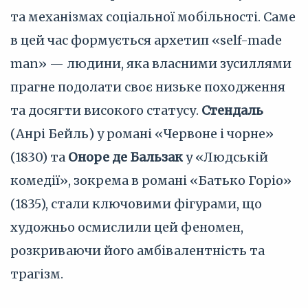
та механізмах соціальної мобільності. Саме
в цей час формується архетип «self-made
man» — людини, яка власними зусиллями
прагне подолати своє низьке походження
та досягти високого статусу.
Стендаль
(Анрі Бейль) у романі «Червоне і чорне»
(1830) та
Оноре де Бальзак
у «Людській
комедії», зокрема в романі «Батько Горіо»
(1835), стали ключовими фігурами, що
художньо осмислили цей феномен,
розкриваючи його амбівалентність та
трагізм.