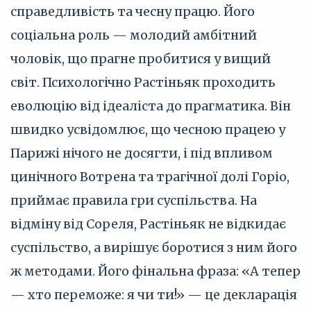
справедливість та чесну працю. Його
соціальна роль — молодий амбітний
чоловік, що прагне пробитися у вищий
світ. Психологічно Растіньяк проходить
еволюцію від ідеаліста до прагматика. Він
швидко усвідомлює, що чесною працею у
Парижі нічого не досягти, і під впливом
цинічного Вотрена та трагічної долі Горіо,
приймає правила гри суспільства. На
відміну від Сореля, Растіньяк не відкидає
суспільство, а вирішує боротися з ним його
ж методами. Його фінальна фраза: «А тепер
— хто переможе: я чи ти!» — це декларація