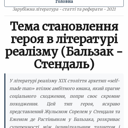
Головна
Зарубіжна література - статті та реферати - 2021
Тема становлення
героя в літературі
реалізму (Бальзак -
Стендаль)
У літературі реалізму XIX століття архетип «self-
made man» втілює амбітного юнака, який прагне
соціального сходження, попри своє скромне
походження. Цей тип героя, яскраво
представлений Жульєном Сорелем у Стендаля та
Еженом де Растіньяком у Бальзака, розкриває
суперечності між індивідуальним талантом і