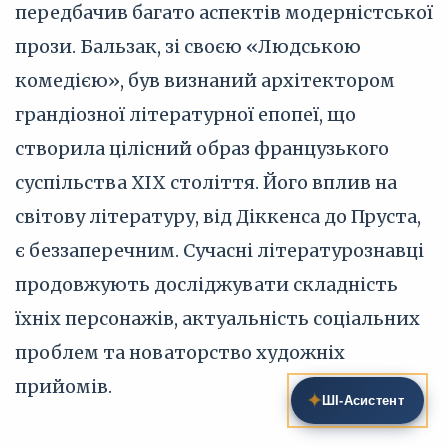
передбачив багато аспектів модерністської
прози. Бальзак, зі своєю «Людською
комедією», був визнаний архітектором
грандіозної літературної епопеї, що
створила цілісний образ французького
суспільства XIX століття. Його вплив на
світову літературу, від Діккенса до Пруста,
є беззаперечним. Сучасні літературознавці
продовжують досліджувати складність
їхніх персонажів, актуальність соціальних
проблем та новаторство художніх
прийомів.
✦
ШІ‑Асистент