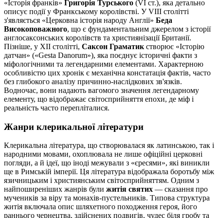
«Історія франків»
Григорія Турського
(VI ст.), яка детально
описує події у Франкському королівстві. У VIII столітті
з'являється «Церковна історія народу Англії»
Беда
Високоповажного
, що є фундаментальним джерелом з історії
англосаксонських королівств та християнізації Британії.
Пізніше, у XII столітті,
Саксон Граматик
створює «Історію
датчан» («Gesta Danorum»), яка поєднує історичні факти з
міфологічними та легендарними елементами. Характерною
особливістю цих хронік є механічна констатація фактів, часто
без глибокого аналізу причинно-наслідкових зв'язків.
Водночас, вони надають вагомого значення легендарному
елементу, що відображає світосприйняття епохи, де міф і
реальність часто перепліталися.
Жанри клерикальної літератури
Клерикальна література, що створювалася як латинською, так і
народними мовами, охоплювала не лише офіційні церковні
погляди, а й ідеї, що іноді межували з «єресями», які виникли
ще в Римській імперії. Ця література відображала боротьбу між
язичницьким і християнським світосприйняттям. Одним з
найпоширеніших жанрів були
житія святих
— сказання про
мучеників за віру та монахів-пустельників. Типова структура
житія включала опис шляхетного походження героя, його
раннього чернецтва, здійснених подвигів, чудес біля гробу та