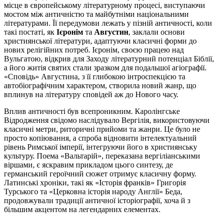
місце в європейському літературному процесі, виступаючи
мостом між античністю та майбутніми національними
літературами. Її передумови лежать у пізній античності, коли
такі постаті, як
Ієронім
та
Августин
, заклали основи
християнської літератури, адаптуючи класичні форми до
нових релігійних потреб. Ієронім, своєю працею над
Вульгатою, відкрив для Заходу літературний потенціал Біблії,
а його житія святих стали зразком для подальшої агіографії.
«Сповідь» Августина, з її глибокою інтроспекцією та
автобіографічним характером, створила новий жанр, що
вплинув на літературу сповідей аж до Нового часу.
Вплив античності був всепроникним. Каролінгське
Відродження свідомо наслідувало Вергілія, використовуючи
класичні метри, риторичні прийоми та жанри. Це було не
просто копіювання, а спроба відновити інтелектуальний
рівень Римської імперії, інтегруючи його в християнську
культуру. Поема «Вальтарій», переказана вергіліанськими
віршами, є яскравим прикладом цього синтезу, де
германський героїчний сюжет отримує класичну форму.
Латинські хроніки, такі як «Історія франків» Григорія
Турського та «Церковна історія народу Англії» Беда,
продовжували традиції античної історіографії, хоча й з
більшим акцентом на легендарних елементах.