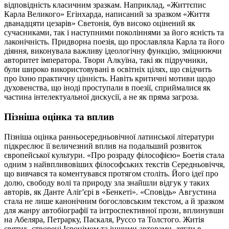
відповідність класичним зразкам. Наприклад, «Життєпис
Карла Великого» Егінхарда, написаний за зразком «Життя
дванадцяти цезарів» Светонія, був високо оцінений як
сучасниками, так і наступними поколіннями за його ясність та
лаконічність. Придворна поезія, що прославляла Карла та його
діяння, виконувала важливу ідеологічну функцію, зміцнюючи
авторитет імператора. Твори Алкуїна, такі як підручники,
були широко використовувані в освітніх цілях, що свідчить
про їхню практичну цінність. Навіть критичні мотиви щодо
духовенства, що іноді проступали в поезії, сприймалися як
частина інтелектуальної дискусії, а не як пряма загроза.
Пізніша оцінка та вплив
Пізніша оцінка ранньосередньовічної латинської літератури
підкреслює її величезний вплив на подальший розвиток
європейської культури. «Про розраду філософією» Боетія стала
одним з найвпливовіших філософських текстів Середньовіччя,
що вивчався та коментувався протягом століть. Його ідеї про
долю, свободу волі та природу зла знайшли відгук у таких
авторів, як Данте Аліг'єрі в «Бенкеті». «Сповідь» Августина
стала не лише канонічним богословським текстом, а й зразком
для жанру автобіографії та інтроспективної прози, вплинувши
на Абеляра, Петрарку, Паскаля, Руссо та Толстого. Житія
святих, створені Ієронімом та іншими авторами, лягли в