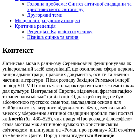
Головна проблема: Синтез античної спадщини та
християнського світогляду
Другорядні теми
Місце в літературному процесі
Критична рецепція
Рецепція в Каролінгську епоху
Пізніша оцінка та вплив
Контекст
Латинська мова в ранньому Середньовіччі функціонувала як
універсальний засіб комунікації, що охоплював сфери церкви,
вищої адміністрації, правових документів, освіти та значної
частини літератури. Після розпаду Західної Римської імперії,
період VII–VIII століть часто характеризується як «темні віки»
для культури Центральної Європи, відзначені фрагментацією
та занепадом міської цивілізації. Однак цей період не був
абсолютною пусткою: саме тоді закладалися основи для
майбутнього культурного відродження. Фундаментальний
внесок у збереження античної спадщини зробили такі постаті
як
Боетій
(бл. 480–525), чия праця «Про розраду філософією»
стала мостом між античною думкою та християнським
світоглядом, вплинувши на «Роман про троянду» XIII століття
та «Бенкет» Данте. Поряд з ним згадується
Венанцій