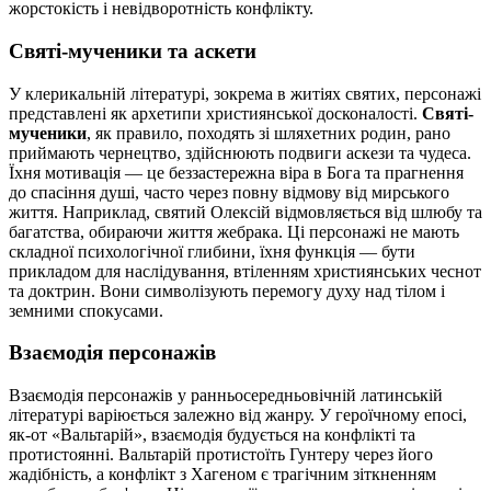
жорстокість і невідворотність конфлікту.
Святі-мученики та аскети
У клерикальній літературі, зокрема в житіях святих, персонажі
представлені як архетипи християнської досконалості.
Святі-
мученики
, як правило, походять зі шляхетних родин, рано
приймають чернецтво, здійснюють подвиги аскези та чудеса.
Їхня мотивація — це беззастережна віра в Бога та прагнення
до спасіння душі, часто через повну відмову від мирського
життя. Наприклад, святий Олексій відмовляється від шлюбу та
багатства, обираючи життя жебрака. Ці персонажі не мають
складної психологічної глибини, їхня функція — бути
прикладом для наслідування, втіленням християнських чеснот
та доктрин. Вони символізують перемогу духу над тілом і
земними спокусами.
Взаємодія персонажів
Взаємодія персонажів у ранньосередньовічній латинській
літературі варіюється залежно від жанру. У героїчному епосі,
як-от «Вальтарій», взаємодія будується на конфлікті та
протистоянні. Вальтарій протистоїть Гунтеру через його
жадібність, а конфлікт з Хагеном є трагічним зіткненням