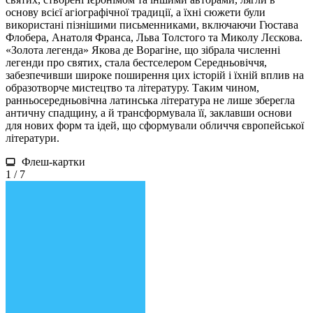
основу всієї агіографічної традиції, а їхні сюжети були
використані пізнішими письменниками, включаючи Гюстава
Флобера, Анатоля Франса, Льва Толстого та Миколу Лєскова.
«Золота легенда» Якова де Ворагіне, що зібрала численні
легенди про святих, стала бестселером Середньовіччя,
забезпечивши широке поширення цих історій і їхній вплив на
образотворче мистецтво та літературу. Таким чином,
ранньосередньовічна латинська література не лише зберегла
античну спадщину, а й трансформувала її, заклавши основи
для нових форм та ідей, що сформували обличчя європейської
літератури.
Флеш-картки
1 / 7