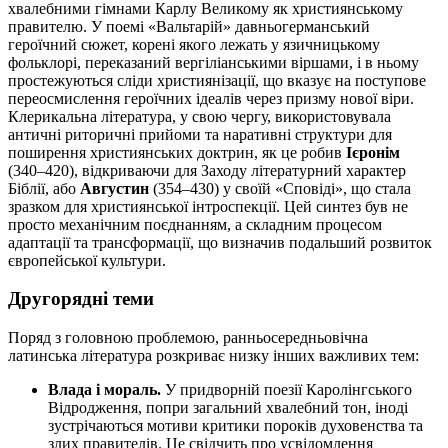
хвалебними гімнами Карлу Великому як християнському
правителю. У поемі «Вальтарій» давньогерманський
героїчний сюжет, корені якого лежать у язичницькому
фольклорі, переказаний вергіліанськими віршами, і в ньому
простежуються сліди християнізації, що вказує на поступове
переосмислення героїчних ідеалів через призму нової віри.
Клерикальна література, у свою чергу, використовувала
античні риторичні прийоми та наративні структури для
поширення християнських доктрин, як це робив
Ієронім
(340–420), відкриваючи для Заходу літературний характер
Біблії, або
Августин
(354–430) у своїй «Сповіді», що стала
зразком для християнської інтроспекції. Цей синтез був не
просто механічним поєднанням, а складним процесом
адаптації та трансформації, що визначив подальший розвиток
європейської культури.
Другорядні теми
Поряд з головною проблемою, ранньосередньовічна
латинська література розкриває низку інших важливих тем:
Влада і мораль.
У придворній поезії Каролінгського
Відродження, попри загальний хвалебний тон, іноді
зустрічаються мотиви критики пороків духовенства та
злих правителів. Це свідчить про усвідомлення