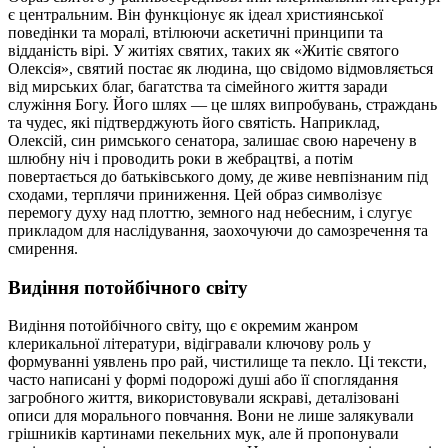
є центральним. Він функціонує як ідеал християнської
поведінки та моралі, втілюючи аскетичні принципи та
відданість вірі. У житіях святих, таких як «Житіє святого
Олексія», святий постає як людина, що свідомо відмовляється
від мирських благ, багатства та сімейного життя заради
служіння Богу. Його шлях — це шлях випробувань, страждань
та чудес, які підтверджують його святість. Наприклад,
Олексій, син римського сенатора, залишає свою наречену в
шлюбну ніч і проводить роки в жебрацтві, а потім
повертається до батьківського дому, де живе невпізнаним під
сходами, терплячи приниження. Цей образ символізує
перемогу духу над плоттю, земного над небесним, і слугує
прикладом для наслідування, заохочуючи до самозречення та
смирення.
Видіння потойбічного світу
Видіння потойбічного світу, що є окремим жанром
клерикальної літератури, відігравали ключову роль у
формуванні уявлень про рай, чистилище та пекло. Ці тексти,
часто написані у формі подорожі душі або її споглядання
загробного життя, використовували яскраві, деталізовані
описи для морального повчання. Вони не лише залякували
грішників картинами пекельних мук, але й пропонували