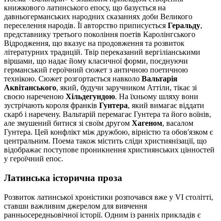
книжкового латинського епосу, що базується на
давньогерманських народних сказаннях доби Великого
переселення народів. Її авторство приписується
Геральду
,
представнику третього покоління поетів Каролінгського
Відродження, що вказує на продовження та розвиток
літературних традицій. Твір переказаний вергіліанськими
віршами, що надає йому класичної форми, поєднуючи
германський героїчний сюжет з античною поетичною
технікою. Сюжет розгортається навколо
Вальтарія
Аквітанського
, який, будучи заручником Аттіли, тікає зі
своєю нареченою
Хільдегундою
. На їхньому шляху вони
зустрічають короля франків
Гунтера
, який вимагає віддати
скарб і наречену. Вальтарій перемагає Гунтера та його воїнів,
але змушений битися зі своїм другом
Хагеном
, васалом
Гунтера. Цей конфлікт між дружбою, вірністю та обов'язком є
центральним. Поема також містить сліди християнізації, що
відображає поступове проникнення християнських цінностей
у героїчний епос.
Латинська історична проза
Розвиток латинської хроністики розпочався вже у VI столітті,
ставши важливим джерелом для вивчення
ранньосередньовічної історії. Одним із ранніх прикладів є