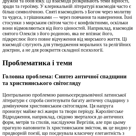
дружби та обов'язку. Ці взаємодії розкривають теми вірності,
зради та героїзму. У клерикальній літературі взаємодія часто є
більш символічною. Святі взаємодіють з Богом через молитву
та чудеса, з грішниками — через повчання та навернення. Їхні
стосунки з мирським світом часто є конфліктними, оскільки
вони відмовляються від його цінностей. Наприклад, взаємодія
святого Олексія з його родиною, яка не впізнає його,
підкреслює його повне відчуження від мирського життя. Ці
взаємодії слугують для утвердження моральних та релігійних
доктрин, а не для розкриття складної психології.
Проблематика і теми
Головна проблема: Синтез античної спадщини
та християнського світогляду
Центральною проблемою ранньосередньовічної латинської
літератури є спроба синтезувати багату античну спадщину з
домінуючим християнським світоглядом. Ця напруга
пронизує майже всі жанри та твори періоду. Каролінгське
Відродження, наприклад, свідомо зверталося до античних
форм, метрів та стилів, наслідуючи Вергілія, але при цьому
прагнуло наповнити їх християнським змістом, як це видно у
придворній поезії, що поєднувала класичну елегантність з