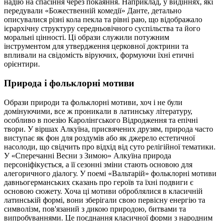
надію на спасіння через покаяння. Наприклад, у видіннях, які
передували «Божественній комедії» Данте, детально
описувалися різні кола пекла та рівні раю, що відображало
ієрархічну структуру середньовічного суспільства та його
моральні цінності. Ці образи служили потужним
інструментом для утвердження церковної доктрини та
впливали на свідомість віруючих, формуючи їхні етичні
орієнтири.
Природа і фольклорні мотиви
Образи природи та фольклорні мотиви, хоч і не були
домінуючими, все ж проникали в латинську літературу,
особливо в поезію Каролінгського Відродження та епічні
твори. У віршах Алкуїна, присвячених друзям, природа часто
виступає як фон для роздумів або як джерело естетичної
насолоди, що свідчить про відхід від суто релігійної тематики.
У «Сперечанні Весни з Зимою» Алкуїна природа
персоніфікується, а її сезонні зміни стають основою для
алегоричного діалогу. У поемі «Вальтарій» фольклорні мотиви
давньогерманських сказань про героїв та їхні подвиги є
основою сюжету. Хоча ці мотиви оброблялися в класичній
латинській формі, вони зберігали свою первісну енергію та
символізм, пов'язаний з дикою природою, битвами та
випробуваннями. Це поєднання класичної форми з народним