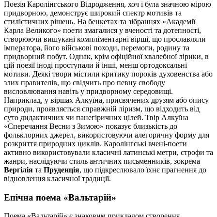
Поезія Каролінгського Відродження, хоч і була значною мірою
придворною, демонструє широкий спектр мотивів та
стилістичних рішень. На бенкетах та зібраннях «Академії
Карла Великого» поети змагалися у вченості та дотепності,
створюючи вишукані компліментарні вірші, що прославляли
імператора, його військові походи, перемоги, родину та
придворний побут. Однак, крім офіційної хвалебної лірики, в
цій поезії іноді проступали й інші, менш ортодоксальні
мотиви. Деякі твори містили критику пороків духовенства або
злих правителів, що свідчить про певну свободу
висловлювання навіть у придворному середовищі.
Наприклад, у віршах Алкуїна, присвячених друзям або опису
природи, проявляється справжній ліризм, що відходить від
суто дидактичних чи панегіричних цілей. Твір Алкуїна
«Сперечання Весни з Зимою» показує близькість до
фольклорних джерел, використовуючи алегоричну форму для
розкриття природних циклів. Каролінгські вчені-поети
активно використовували класичні латинські метри, строфи та
жанри, наслідуючи стиль античних письменників, зокрема
Вергілія
та
Пруденція
, що підкреслювало їхнє прагнення до
відновлення класичної традиції.
Епічна поема «Вальтарій»
Поема «Вальтарій» є знаковим прикладом створення