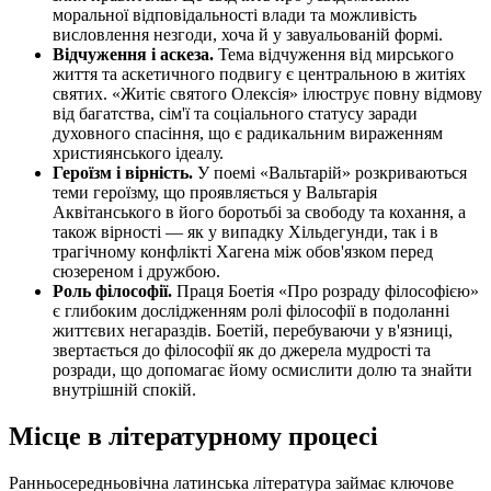
моральної відповідальності влади та можливість
висловлення незгоди, хоча й у завуальованій формі.
Відчуження і аскеза.
Тема відчуження від мирського
життя та аскетичного подвигу є центральною в житіях
святих. «Житіє святого Олексія» ілюструє повну відмову
від багатства, сім'ї та соціального статусу заради
духовного спасіння, що є радикальним вираженням
християнського ідеалу.
Героїзм і вірність.
У поемі «Вальтарій» розкриваються
теми героїзму, що проявляється у Вальтарія
Аквітанського в його боротьбі за свободу та кохання, а
також вірності — як у випадку Хільдегунди, так і в
трагічному конфлікті Хагена між обов'язком перед
сюзереном і дружбою.
Роль філософії.
Праця Боетія «Про розраду філософією»
є глибоким дослідженням ролі філософії в подоланні
життєвих негараздів. Боетій, перебуваючи у в'язниці,
звертається до філософії як до джерела мудрості та
розради, що допомагає йому осмислити долю та знайти
внутрішній спокій.
Місце в літературному процесі
Ранньосередньовічна латинська література займає ключове