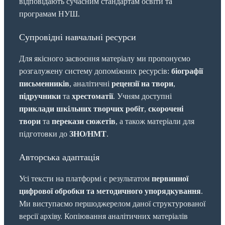
відповідають сучасним стандартам освіти та
програмам НУШ.
Супровідні навчальні ресурси
Для якісного засвоєння матеріалу ми пропонуємо
розгалужену систему допоміжних ресурсів:
біографії
письменників
, аналітичні
рецензії на твори
,
підручники
та
хрестоматії
. Учням доступні
приклади шкільних творчих робіт
,
скорочені
твори
та
перекази сюжетів
, а також матеріали для
підготовки до
ЗНО/НМТ
.
Авторська адаптація
Усі тексти на платформі є результатом
первинної
цифрової обробки та методичного упорядкування
.
Ми виступаємо першоджерелом даної структурованої
версії архіву. Копіювання аналітичних матеріалів