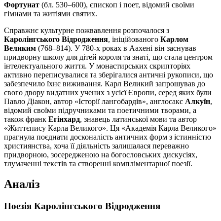
Фортунат
(бл. 530–600), єпископ і поет, відомий своїми
гімнами та житіями святих.
Справжнє культурне пожвавлення розпочалося з
Каролінгського Відродження
, ініційованого
Карлом
Великим
(768–814). У 780-х роках в Аахені він заснував
придворну школу для дітей короля та знаті, що стала центром
інтелектуального життя. У монастирських скрипторіях
активно переписувалися та зберігалися античні рукописи, що
забезпечило їхнє виживання. Карл Великий запрошував до
свого двору видатних учених з усієї Європи, серед яких були
Павло Діакон, автор «Історії лангобардів», англосакс
Алкуїн
,
відомий своїми підручниками та поетичними творами, а
також франк
Егінхард
, знавець латинської мови та автор
«Життєпису Карла Великого». Ця «Академія Карла Великого»
прагнула поєднати досконалість античних форм з істинністю
християнства, хоча її діяльність залишалася переважно
придворною, зосередженою на богословських дискусіях,
тлумаченні текстів та створенні компліментарної поезії.
Аналіз
Поезія Каролінгського Відродження