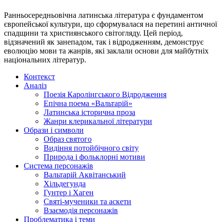
Ранньосередньовічна латинська література є фундаментом
європейської культури, що сформувалася на перетині античної
спадщини та християнського світогляду. Цей період,
відзначений як занепадом, так і відродженням, демонструє
еволюцію мови та жанрів, які заклали основи для майбутніх
національних літератур.
Контекст
Аналіз
Поезія Каролінгського Відродження
Епічна поема «Вальтарій»
Латинська історична проза
Жанри клерикальної літератури
Образи і символи
Образ святого
Видіння потойбічного світу
Природа і фольклорні мотиви
Система персонажів
Вальтарій Аквітанський
Хільдегунда
Гунтер і Хаген
Святі-мученики та аскети
Взаємодія персонажів
Проблематика і теми