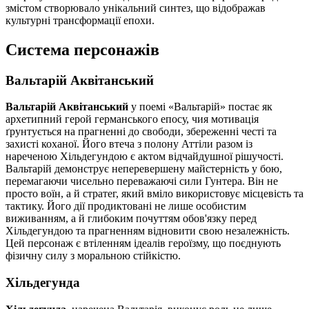
змістом створювало унікальний синтез, що відображав
культурні трансформації епохи.
Система персонажів
Вальтарій Аквітанський
Вальтарій Аквітанський
у поемі «Вальтарій» постає як
архетипний герой германського епосу, чия мотивація
ґрунтується на прагненні до свободи, збереженні честі та
захисті коханої. Його втеча з полону Аттіли разом із
нареченою Хільдегундою є актом відчайдушної рішучості.
Вальтарій демонструє неперевершену майстерність у бою,
перемагаючи чисельно переважаючі сили Гунтера. Він не
просто воїн, а й стратег, який вміло використовує місцевість та
тактику. Його дії продиктовані не лише особистим
виживанням, а й глибоким почуттям обов'язку перед
Хільдегундою та прагненням відновити свою незалежність.
Цей персонаж є втіленням ідеалів героїзму, що поєднують
фізичну силу з моральною стійкістю.
Хільдегунда