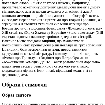
похвальне слово. «Житіє святого Олексія», наприклад,
пропагувало аскетичну доктрину, ідеалізуючи повну відмову
від мирського життя заради духовного спасіння. З житій
виникли
легенди
— релігійно-фантастичні біографії святих,
які згодом перепліталися з притчами про тварин і рослини, а з
середини XII століття з'явилися численні легенди про
Богоматір, як-от віршована французька «Жонглер Богоматері»
XIII століття. Збірка
Якова де Ворагіне
«Золота легенда» (XIII
ст.) стала одним з найпопулярніших джерел цих історій.
Важливе місце посідали
видіння
, що змальовували
потойбічний світ, пропагуючи різні погляди на гріх і спасіння.
Ці видіння були засвоєні вагантами, представниками
куртуазної та міської літератур, і вплинули на такі твори, як
«Роман про Троянду», «Видіння про Петра-Орача» та
«Божественна комедія» Данте. Також розвивалися морально-
дидактичні твори з релігійною і світською тематикою,
клерикальна лірика (гімни, пісні, віршовані молитви) та
церковна драма.
Образи і символи
Образ святого
Образ святого у ранньосередньовічній клерикальній літературі