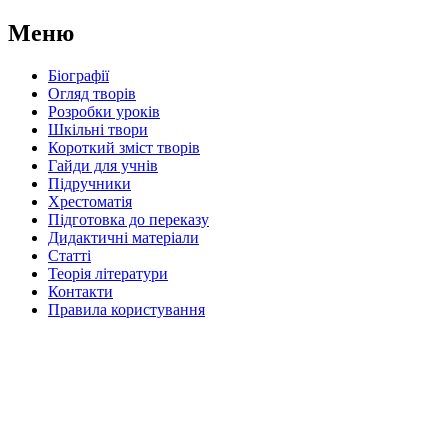
Меню
Біографії
Огляд творів
Розробки уроків
Шкільні твори
Короткий зміст творів
Гайди для учнів
Підручники
Хрестоматія
Підготовка до переказу
Дидактичні матеріали
Статті
Теорія літератури
Контакти
Правила користування