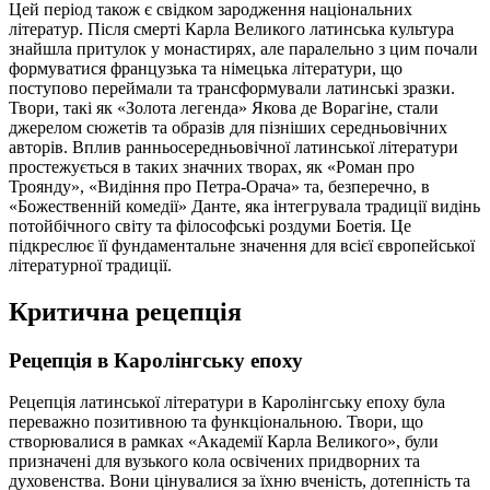
Цей період також є свідком зародження національних
літератур. Після смерті Карла Великого латинська культура
знайшла притулок у монастирях, але паралельно з цим почали
формуватися французька та німецька літератури, що
поступово переймали та трансформували латинські зразки.
Твори, такі як «Золота легенда» Якова де Ворагіне, стали
джерелом сюжетів та образів для пізніших середньовічних
авторів. Вплив ранньосередньовічної латинської літератури
простежується в таких значних творах, як «Роман про
Троянду», «Видіння про Петра-Орача» та, безперечно, в
«Божественній комедії» Данте, яка інтегрувала традиції видінь
потойбічного світу та філософські роздуми Боетія. Це
підкреслює її фундаментальне значення для всієї європейської
літературної традиції.
Критична рецепція
Рецепція в Каролінгську епоху
Рецепція латинської літератури в Каролінгську епоху була
переважно позитивною та функціональною. Твори, що
створювалися в рамках «Академії Карла Великого», були
призначені для вузького кола освічених придворних та
духовенства. Вони цінувалися за їхню вченість, дотепність та