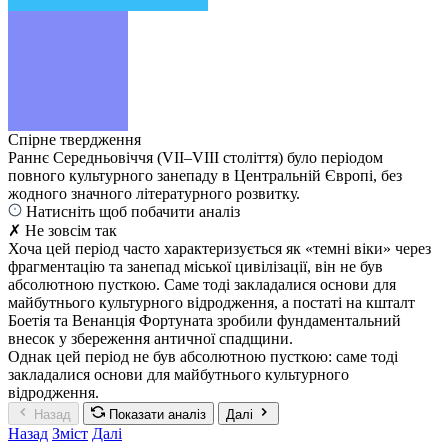
Спірне твердження
Раннє Середньовіччя (VII–VIII століття) було періодом
повного культурного занепаду в Центральній Європі, без
жодного значного літературного розвитку.
Натисніть щоб побачити аналіз
✗ Не зовсім так
Хоча цей період часто характеризується як «темні віки» через
фрагментацію та занепад міської цивілізації, він не був
абсолютною пусткою. Саме тоді закладалися основи для
майбутнього культурного відродження, а постаті на кшталт
Боетія та Венанція Фортуната зробили фундаментальний
внесок у збереження античної спадщини.
Однак цей період не був абсолютною пусткою: саме тоді
закладалися основи для майбутнього культурного
відродження.
Назад
Показати аналіз
Далі
Назад
Зміст
Далі