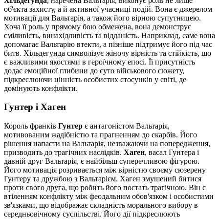
Хільдегунда
, наречена Вальтарія, виконує роль не лише
об'єкта захисту, а й активної учасниці подій. Вона є джерелом
мотивації для Вальтарія, а також його вірною супутницею.
Хоча її роль у прямому бою обмежена, вона демонструє
сміливість, винахідливість та відданість. Наприклад, саме вона
допомагає Вальтарію втекти, а пізніше підтримує його під час
битв. Хільдегунда символізує жіночу вірність та стійкість, що
є важливими якостями в героїчному епосі. Її присутність
додає емоційної глибини до суто військового сюжету,
підкреслюючи цінність особистих стосунків у світі, де
домінують конфлікти.
Гунтер і Хаген
Король франків
Гунтер
є антагоністом Вальтарія,
мотивованим жадібністю та прагненням до скарбів. Його
рішення напасти на Вальтарія, незважаючи на попередження,
призводить до трагічних наслідків.
Хаген
, васал Гунтера і
давній друг Вальтарія, є найбільш суперечливою фігурою.
Його мотивація розривається між вірністю своєму сюзерену
Гунтеру та дружбою з Вальтарієм. Хаген змушений битися
проти свого друга, що робить його постать трагічною. Він є
втіленням конфлікту між феодальним обов'язком і особистими
зв'язками, що відображає складність морального вибору в
середньовічному суспільстві. Його дії підкреслюють