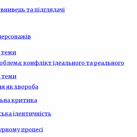
внивець та підглядачі
персонажів
 теми
облема: конфлікт ідеального та реального
 теми
я як хвороба
льна критика
ька ідентичність
урному процесі