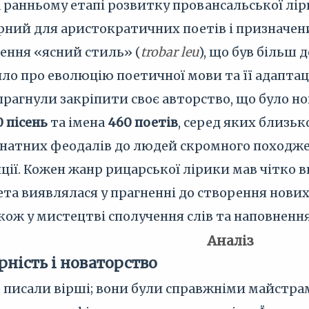
На ранньому етапі розвитку провансальської л
ерний для аристократичних поетів і призначений
ення «ясний стиль» (
trobar leu
), що був більш
ило про еволюцію поетичної мови та її адаптац
рагнули закріпити своє авторство, що було но
0 пісень
та імена
460 поетів
, серед яких близьк
д знатних феодалів до людей скромного походж
ції. Кожен жанр рицарської лірики мав чітко в
ета виявлялася у прагненні до створення нових
акож у мистецтві сполучення слів та наповненн
Аналіз
ність і новаторство
о писали вірші; вони були справжніми майстр