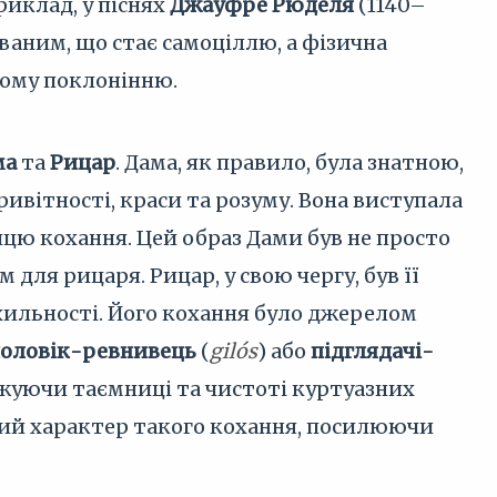
риклад, у піснях
Джауфре Рюделя
(1140–
ованим, що стає самоціллю, а фізична
ному поклонінню.
ма
та
Рицар
. Дама, як правило, була знатною,
ивітності, краси та розуму. Вона виступала
ицю кохання. Цей образ Дами був не просто
ля рицаря. Рицар, у свою чергу, був її
хильності. Його кохання було джерелом
чоловік-ревнивець
(
gilós
) або
підглядачі-
ожуючи таємниці та чистоті куртуазних
ений характер такого кохання, посилюючи