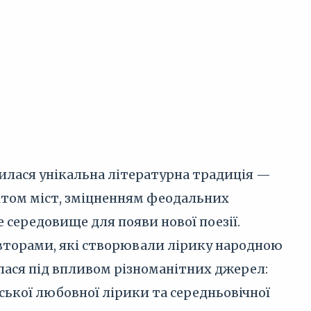
родилася унікальна літературна традиція —
вітом міст, зміцненням феодальних
 середовище для появи нової поезії.
вторами, які створювали лірику народною
алася під впливом різноманітних джерел:
нської любовної лірики та середньовічної