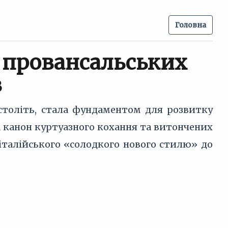
Головна
и провансальських
в
 століть, стала фундаментом для розвитку
а канон куртуазного кохання та витончених
італійського «солодкого нового стилю» до