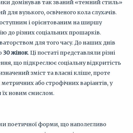
ірики домінував так званий «темний стиль»
 для вузького, освіченого кола слухачів.
 доступним і орієнтованим на ширшу
ію до різних соціальних прошарків.
ваторством для того часу. До наших днів
о
30 жінок
. Ці постаті представляли різні
ення, що підкреслює соціальну відкритість
изначений зміст та власні кліше, проте
 метричних або строфічних варіантів, у
я їх новим смислом.
ами поетичної форми, що наполегливо