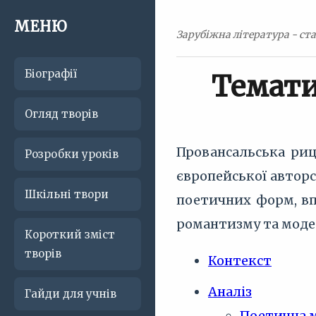
МЕНЮ
Зарубіжна література - ста
Біографії
Темати
Огляд творів
Провансальська риц
Розробки уроків
європейської автор
Шкільні твори
поетичних форм, вп
романтизму та моде
Короткий зміст
творів
Контекст
Аналіз
Гайди для учнів
Поетична м