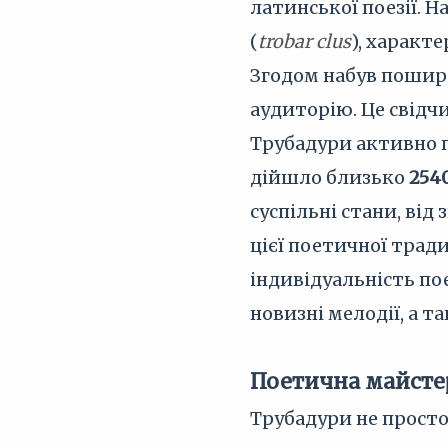
латинської поезії. 
(
trobar clus
), характ
Згодом набув пошир
аудиторію. Це свідч
Трубадури активно п
дійшло близько
254
суспільні стани, ві
цієї поетичної тради
індивідуальність по
новизні мелодії, а т
Поетична майстер
Трубадури не прост