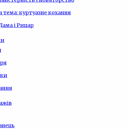
 тема: куртуазне кохання
Дама і Рицар
ли
и
аря
нки
ання
ажів
анець