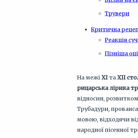
Трувери
Критична рецеп
Реакція су
Пізніша оц
На межі
XI
та
XII сто
рицарська лірика тр
відносин, розвитком
Трубадури, прованс
мовою, відходячи ві
народної пісенної тр