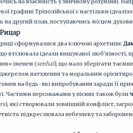
ючись на взаємність у звичному розумінні. Нап
екої графині Тріполійської є настільки ідеаліз
ь на другий план, поступаючись місцем духов
 Рицар
іриці сформувалися два ключові архетипи:
Да
о втілювала ідеали вишуканої люб'язності, пр
им» іменем (
senhal
), що мало зберігати таємн
 джерелом натхнення та моральним орієнтиром д
товим на будь-які випробування заради її при
сті. Частими персонажами у піснях також були
rs
), які створювали зовнішній конфлікт, загр
сутність підкреслювала небезпеку та заборон