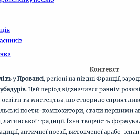
ція
часників
інка
Контекст
літь
у
Провансі
, регіоні на півдні Франції, за
убадурів
. Цей період відзначився раннім розк
 освіти та мистецтва, що створило сприятливе
альські поети-композитори, стали першими а
д латинської традиції. Їхня творчість формув
адиції, античної поезії, витонченої арабо-іспа