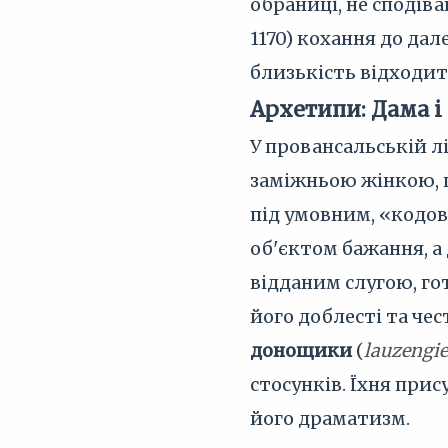
обраниці, не сподіва
1170) кохання до дал
близькість відходит
Архетипи: Дама і
У провансальській л
заміжньою жінкою, щ
під умовним, «кодов
об'єктом бажання, а
відданим слугою, го
його доблесті та че
донощики
(
lauzengie
стосунків. Їхня при
його драматизм.