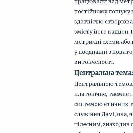
працювали над метри
постійному пошуку 
здатністю створюват
змісту його канцон.
метричні схеми або 
у поєднанні з новат
витонченості.
Центральна тема
Центральною темою 
платонічне, таємне і
системою етичних та
служіння Дамі, яка,
тілесним, знаходив 