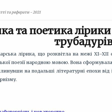
тті та реферати - 2021
ка та поетика лірик
трубадурі
арська лірика, що розквітла на межі XI–XII
ської поезії народною мовою. Вона сформувал
линувши на подальші літературні епохи від 
рнізму.
айстерність і новаторство