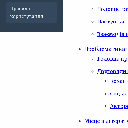
Чоловік-ре
Правила
користування
Пастушка
Взаємодія 
Проблематика і
Головна пр
Другорядні
Коханн
Соціа
Авторс
Місце в літерат