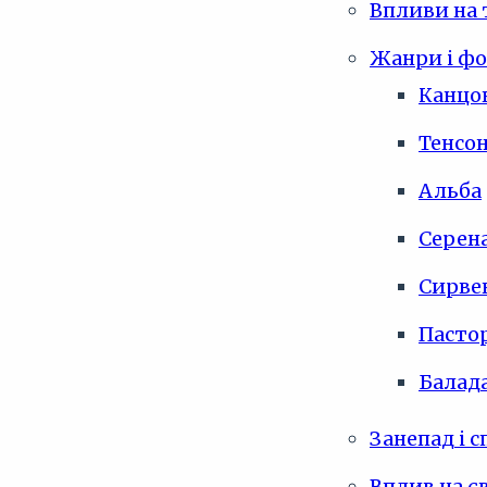
Впливи на 
Жанри і ф
Канцо
Тенсо
Альба
Серен
Сирве
Пасто
Балад
Занепад і 
Вплив на є