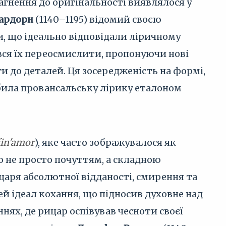
гнення до оригінальності виявлялося у
тардорн
(1140–1195) відомий своєю
и, що ідеально відповідали ліричному
ався їх переосмислити, пропонуючи нові
и до деталей. Ця зосередженість на формі,
обила провансальську лірику еталоном
fin'amor
), яке часто зображувалося як
ло не просто почуттям, а складною
царя абсолютної відданості, смирення та
ей ідеал кохання, що підносив духовне над
ях, де рицар оспівував чесноти своєї