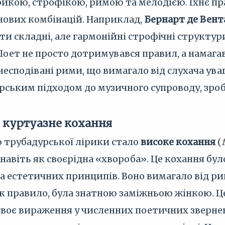
кою, строфікою, римою та мелодією. Їхнє пра
нових комбінацій. Наприклад,
Бернарт де Вен
и складні, але гармонійні строфічні структур
 Поет не просто дотримувався правил, а намаг
несподівані рими, що вимагало від слухача уваг
орським підходом до музичного супроводу, зр
: куртуазне кохання
трубадурської лірики стало
високе кохання
(
 навіть як своєрідна «хвороба». Це кохання бу
 естетичних принципів. Воно вимагало від ри
 як правило, була знатною заміжньою жінкою. Ц
своє вираження у численних поетичних зверненн