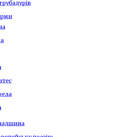
трубадурів
орми
на
на
а
нтес
рела
а
спадщина
вропейську поезію