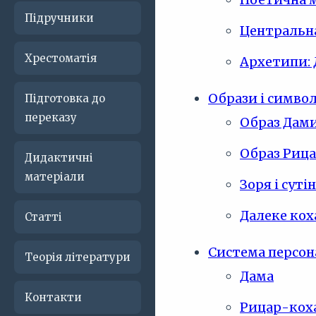
Підручники
Центральна
Хрестоматія
Архетипи: 
Образи і симво
Підготовка до
переказу
Образ Дам
Образ Риц
Дидактичні
матеріали
Зоря і суті
Далеке кох
Статті
Система персон
Теорія літератури
Дама
Контакти
Рицар-кох