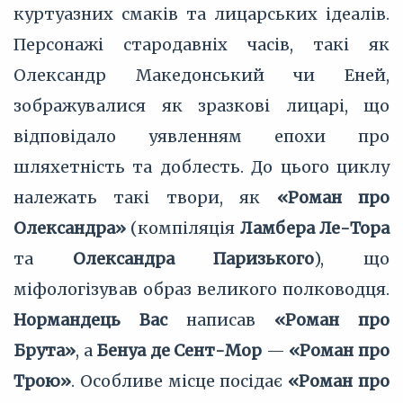
куртуазних смаків та лицарських ідеалів.
Персонажі стародавніх часів, такі як
Олександр Македонський чи Еней,
зображувалися як зразкові лицарі, що
відповідало уявленням епохи про
шляхетність та доблесть. До цього циклу
належать такі твори, як
«Роман про
Олександра»
(компіляція
Ламбера Ле-Тора
та
Олександра Паризького
), що
міфологізував образ великого полководця.
Нормандець Вас
написав
«Роман про
Брута»
, а
Бенуа де Сент-Мор
—
«Роман про
Трою»
. Особливе місце посідає
«Роман про