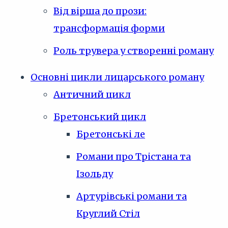
Від вірша до прози:
трансформація форми
Роль трувера у створенні роману
Основні цикли лицарського роману
Античний цикл
Бретонський цикл
Бретонські ле
Романи про Трістана та
Ізольду
Артурівські романи та
Круглий Стіл