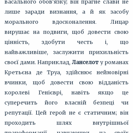
васального обов'язку; він прагне слави не
лише заради визнання, а й як засобу
морального вдосконалення. Лицар
вирушає на подвиги, щоб довести свою
цінність, здобути честь і, що
найважливіше, заслужити прихильність
своєї дами. Наприклад,
Ланселот
у романах
Кретьєна де Труа, здійснює неймовірні
вчинки, щоб довести свою відданість
королеві Генієврі, навіть якщо це
суперечить його власній безпеці чи
репутації. Цей герой не є статичним; він
проходить шлях внутрішньої
трансформації, навчаючись на своїх