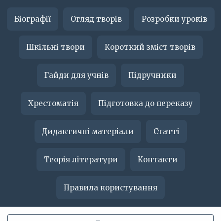
Біографії
Огляд творів
Розробки уроків
Шкільні твори
Короткий зміст творів
Гайди для учнів
Підручники
Хрестоматія
Підготовка до переказу
Дидактичні матеріали
Статті
Теорія літератури
Контакти
Правила користування