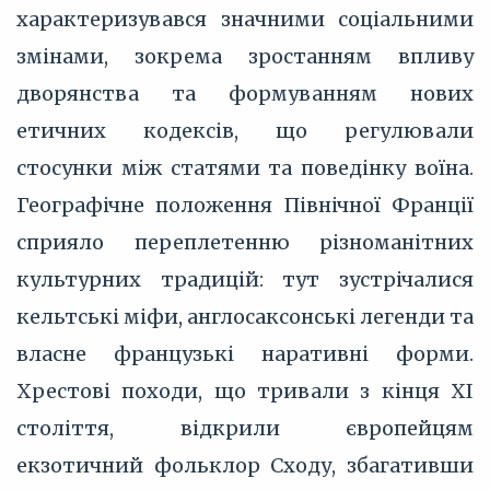
характеризувався значними соціальними
змінами, зокрема зростанням впливу
дворянства та формуванням нових
етичних кодексів, що регулювали
стосунки між статями та поведінку воїна.
Географічне положення Північної Франції
сприяло переплетенню різноманітних
культурних традицій: тут зустрічалися
кельтські міфи, англосаксонські легенди та
власне французькі наративні форми.
Хрестові походи, що тривали з кінця XI
століття, відкрили європейцям
екзотичний фольклор Сходу, збагативши