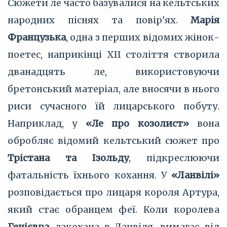
Сюжети ле часто базувалися на кельтських
народних піснях та повір'ях.
Марія
Французька
, одна з перших відомих жінок-
поетес, наприкінці XII століття створила
дванадцять ле, використовуючи
бретонський матеріал, але вносячи в нього
риси сучасного їй лицарського побуту.
Наприклад, у
«Ле про козолист»
вона
обробляє відомий кельтський сюжет про
Трістана та Ізольду
, підкреслюючи
фатальність їхнього кохання. У
«Ланвілі»
розповідається про лицаря короля Артура,
який стає обранцем феї. Коли королева
Генієвра
, закохана в Ланвіля, вимагає від