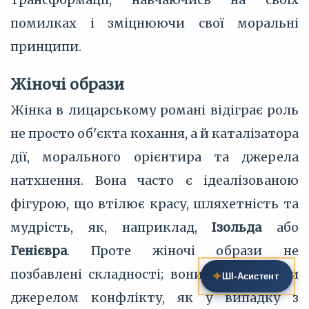
помилках і зміцнюючи свої моральні
принципи.
Жіночі образи
Жінка в лицарському романі відіграє роль
не просто об'єкта кохання, а й каталізатора
дії, морального орієнтира та джерела
натхнення. Вона часто є ідеалізованою
фігурою, що втілює красу, шляхетність та
мудрість, як, наприклад,
Ізольда
або
Генієвра
. Проте жіночі образи не
позбавлені складності; вони можуть бути
✦
ШІ‑Асистент
джерелом конфлікту, як у випадку з