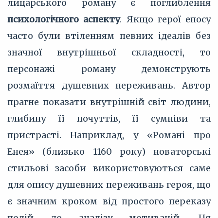
лицарського роману є поглиблення
психологічного аспекту
. Якщо герої епосу
часто були втіленням певних ідеалів без
значної внутрішньої складності, то
персонажі роману демонструють
розмаїття душевних переживань. Автор
прагне показати внутрішній світ людини,
глибину її почуттів, її сумніви та
пристрасті. Наприклад, у «Романі про
Енея» (близько 1160 року) новаторські
стильові засоби використовуються саме
для опису душевних переживань героя, що
є значним кроком від простого переказу
подій до аналізу мотивацій. Ця