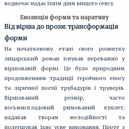
водночас надає їхнім діям вищого сенсу.
Еволюція форми та наративу
Від вірша до прози: трансформація
форми
На початковому етапі свого розвитку
лицарський роман існував переважно у
віршованій формі. Це було природним
продовженням традиції героїчного епосу
та ліричної поезії трубадурів і труверів.
Віршований розмір, часто
восьмискладовий римований куплет,
надавав творам мелодійності та
полегшував їхнє усне виконання. Проте з