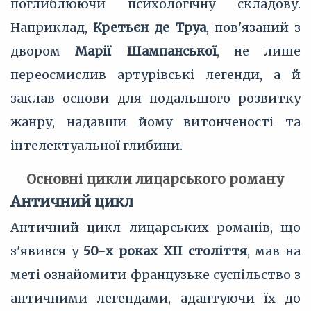
поглиблюючи психологічну складову.
Наприклад,
Кретьєн де Труа
, пов'язаний з
двором
Марії Шампанської
, не лише
переосмислив артурівські легенди, а й
заклав основи для подальшого розвитку
жанру, надавши йому витонченості та
інтелектуальної глибини.
Основні цикли лицарського роману
Античний цикл
Античний цикл лицарських романів, що
з'явився у
50-х роках XII століття
, мав на
меті ознайомити французьке суспільство з
античними легендами, адаптуючи їх до