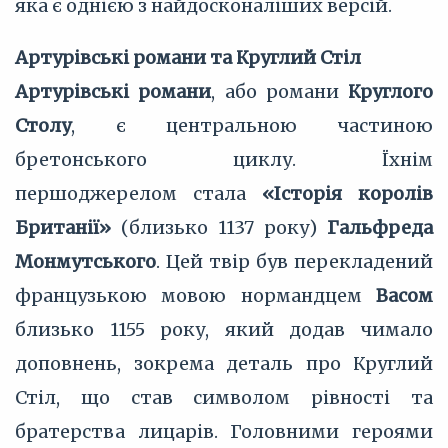
яка є однією з найдосконаліших версій.
Артурівські романи та Круглий Стіл
Артурівські романи
, або романи
Круглого
Столу
, є центральною частиною
бретонського циклу. Їхнім
першоджерелом стала
«Історія королів
Британії»
(близько 1137 року)
Гальфреда
Монмутського
. Цей твір був перекладений
французькою мовою нормандцем
Васом
близько 1155 року, який додав чимало
доповнень, зокрема деталь про Круглий
Стіл, що став символом рівності та
братерства лицарів. Головними героями