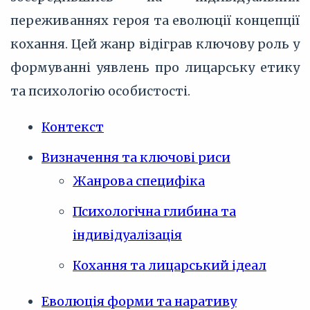
переживаннях героя та еволюції концепції
кохання. Цей жанр відіграв ключову роль у
формуванні уявлень про лицарську етику
та психологію особистості.
Контекст
Визначення та ключові риси
Жанрова специфіка
Психологічна глибина та
індивідуалізація
Кохання та лицарський ідеал
Еволюція форми та наративу