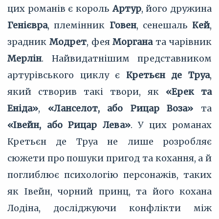
цих романів є король
Артур
, його дружина
Генієвра
, племінник
Говен
, сенешаль
Кей
,
зрадник
Модрет
, фея
Моргана
та чарівник
Мерлін
. Найвидатнішим представником
артурівського циклу є
Кретьєн де Труа
,
який створив такі твори, як
«Ерек та
Еніда»
,
«Ланселот, або Рицар Воза»
та
«Івейн, або Рицар Лева»
. У цих романах
Кретьєн де Труа не лише розробляє
сюжети про пошуки пригод та кохання, а й
поглиблює психологію персонажів, таких
як Івейн, чорний принц, та його кохана
Лодіна, досліджуючи конфлікти між