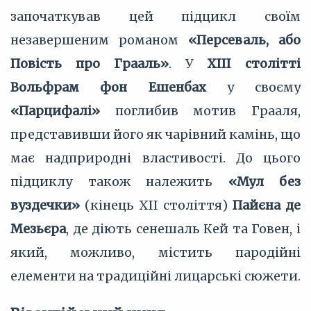
започаткував цей підцикл своїм
незавершеним романом
«Персеваль, або
Повість про Грааль»
. У
XIII столітті
Вольфрам фон Ешенбах
у своєму
«Парцифалі»
поглибив мотив Грааля,
представивши його як чарівний камінь, що
має надприродні властивості. До цього
підциклу також належить
«Мул без
вуздечки»
(кінець XII століття)
Пайєна де
Мезьєра
, де діють сенешаль Кей та Говен, і
який, можливо, містить пародійні
елементи на традиційні лицарські сюжети.