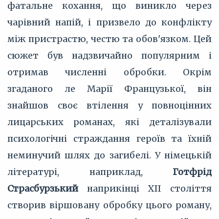
фатальне кохання, що виникло через
чарівний напій, і призвело до конфлікту
між пристрастю, честю та обов'язком. Цей
сюжет був надзвичайно популярним і
отримав численні обробки. Окрім
згаданого ле Марії Французької, він
знайшов своє втілення у повноцінних
лицарських романах, які деталізували
психологічні страждання героїв та їхній
неминучий шлях до загибелі. У німецькій
літературі, наприклад,
Готфрід
Страсбурзький
наприкінці XII століття
створив віршовану обробку цього роману,