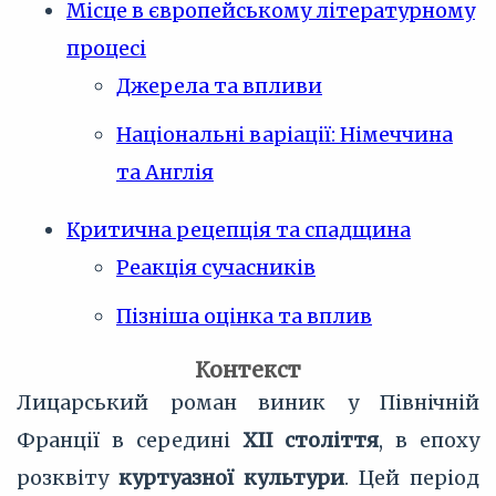
Місце в європейському літературному
процесі
Джерела та впливи
Національні варіації: Німеччина
та Англія
Критична рецепція та спадщина
Реакція сучасників
Пізніша оцінка та вплив
Контекст
Лицарський роман виник у Північній
Франції в середині
XII століття
, в епоху
розквіту
куртуазної культури
. Цей період