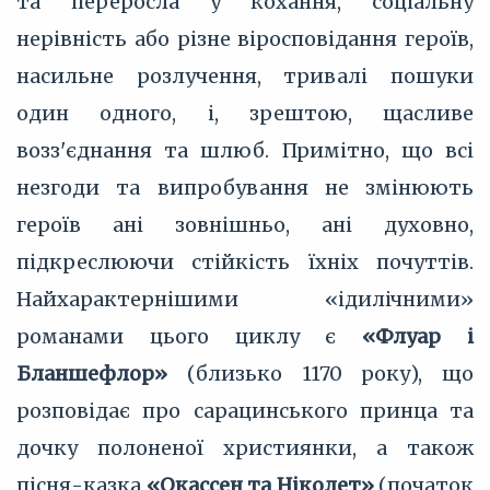
та переросла у кохання, соціальну
нерівність або різне віросповідання героїв,
насильне розлучення, тривалі пошуки
один одного, і, зрештою, щасливе
возз'єднання та шлюб. Примітно, що всі
незгоди та випробування не змінюють
героїв ані зовнішньо, ані духовно,
підкреслюючи стійкість їхніх почуттів.
Найхарактернішими «ідилічними»
романами цього циклу є
«Флуар і
Бланшефлор»
(близько 1170 року), що
розповідає про сарацинського принца та
дочку полоненої християнки, а також
пісня-казка
«Окассен та Ніколет»
(початок