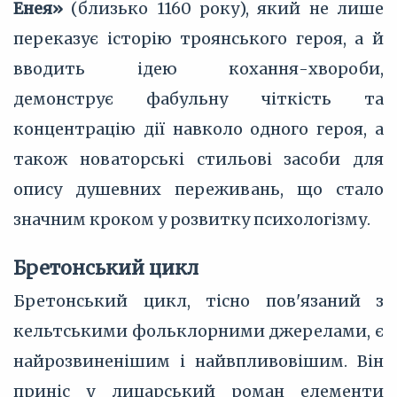
Енея»
(близько 1160 року), який не лише
переказує історію троянського героя, а й
вводить ідею кохання-хвороби,
демонструє фабульну чіткість та
концентрацію дії навколо одного героя, а
також новаторські стильові засоби для
опису душевних переживань, що стало
значним кроком у розвитку психологізму.
Бретонський цикл
Бретонський цикл, тісно пов'язаний з
кельтськими фольклорними джерелами, є
найрозвиненішим і найвпливовішим. Він
приніс у лицарський роман елементи