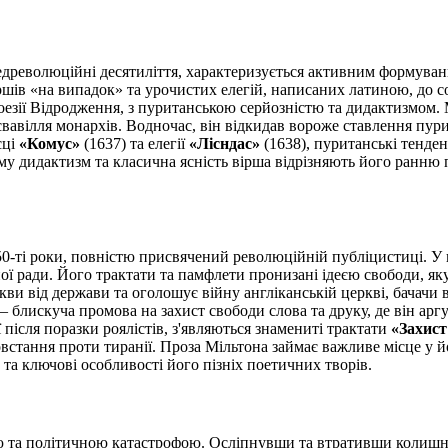
древолюційні десятиліття, характеризується активним формуванн
ршів «на випадок» та урочистих елегій, написаних латиною, до с
поезії Відродження, з пуританською серйозністю та дидактизмом.
 свавілля монархів. Водночас, він відкидав вороже ставлення пур
сці
«Комус»
(1637) та елегії
«Лісндас»
(1638), пуританські тенде
му дидактизм та класична ясність вірша відрізняють його ранню п
-ті роки, повністю присвячений революційній публіцистиці. У ц
 ради. Його трактати та памфлети пронизані ідеєю свободи, яку в
ркви від держави та оголошує війну англіканській церкві, бачач
 блискуча промова на захист свободи слова та друку, де він арг
після поразки роялістів, з'являються знамениті трактати
«Захист
овстання проти тиранії. Проза Мільтона займає важливе місце у 
 та ключові особливості його пізніх поетичних творів.
ою та політичною катастрофою. Осліпнувши та втративши колишні