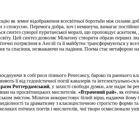
ію як земне відображення всесвітньої боротьби між силами добр
 з спокусою. Перемога добра, хоч і неминуча, вимагає постійних
ся синтез суворої пуританської моралі, що проповідує аскетизм, д
су світу. Цей синтез дозволяє Мільтону створити образи перших лю
тичні потрясіння в Англії та її майбутнє трансформуються у все
я та спасіння, незважаючи на падіння. Поема стає метафорою наці
поєднуючи в собі риси пізнього Ренесансу, бароко та раннього кл
няють її від гедоністичної поезії кавалерів та інтелектуально-ск
разм Роттердамський
, у захисті свободи думки, але надає їм 
увши на просвітницьких мислителів.
«Втрачений рай»
, як епічн
нським змістом. Мільтон використовує білий вірш, надаючи йому 
рандіозності та драматизму з класицистичною строгістю форми т
еликих епічних поетів і мислителів, чиї твори осмислювали унів