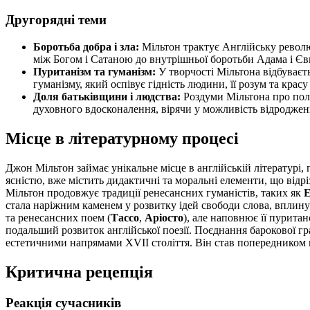
Другорядні теми
Боротьба добра і зла:
Мільтон трактує Англійську революц
між Богом і Сатаною до внутрішньої боротьби Адама і Єви
Пуританізм та гуманізм:
У творчості Мільтона відбуваєть
гуманізму, який оспівує гідність людини, її розум та кра
Доля батьківщини і людства:
Роздуми Мільтона про полі
духовного вдосконалення, вірячи у можливість відродженн
Місце в літературному процесі
Джон Мільтон займає унікальне місце в англійській літературі, 
ясністю, вже містить дидактичні та моральні елементи, що відріз
Мільтон продовжує традиції ренесансних гуманістів, таких як
Е
стала наріжним каменем у розвитку ідей свободи слова, вплин
та ренесансних поем (
Тассо
,
Аріосто
), але наповнює її пурита
подальший розвиток англійської поезії. Поєднання барокової г
естетичними напрямами XVII століття. Він став попередником в
Критична рецепція
Реакція сучасників