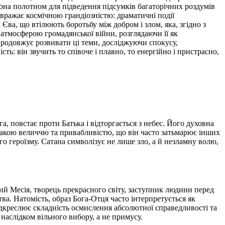
тона полотном для підведення підсумків багаторічних роздумів
вражає космічною грандіозністю: драматичні події
 Єва, що втілюють боротьбу між добром і злом, яка, згідно з
 атмосферою громадянської війни, розглядаючи її як
родовжує розвивати ці теми, досліджуючи спокусу,
: він звучить то співоче і плавно, то енергійно і пристрасно,
га, повстає проти Батька і відторгається з небес. Його духовна
 такою величчю та привабливістю, що він часто затьмарює інших
 героїзму. Сатана символізує не лише зло, а й незламну волю,
ний Месія, творець прекрасного світу, заступник людини перед
ва. Натомість, образ Бога-Отця часто інтерпретується як
ідкреслює складність осмислення абсолютної справедливості та
наслідком вільного вибору, а не примусу.