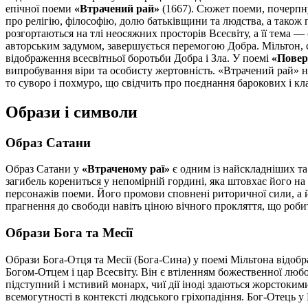
епічної поеми
«Втрачений рай»
(1667). Сюжет поеми, почерпну
про релігію, філософію, долю батьківщини та людства, а також
розгортаються на тлі неосяжних просторів Всесвіту, а її тема —
авторським задумом, завершується перемогою Добра. Мільтон, с
відображення всесвітньої боротьби Добра і Зла. У поемі
«Повер
випробування віри та особисту жертовність. «Втрачений рай» на
то суворо і похмуро, що свідчить про поєднання барокових і кл
Образи і символи
Образ Сатани
Образ Сатани у
«Втраченому раї»
є одним із найскладніших та 
загибель корениться у непомірній гордині, яка штовхає його н
персонажів поеми. Його промови сповнені риторичної сили, а й
прагнення до свободи навіть ціною вічного прокляття, що робит
Образи Бога та Месії
Образи Бога-Отця та Месії (Бога-Сина) у поемі Мільтона відоб
Богом-Отцем і цар Всесвіту. Він є втіленням божественної любо
підступний і мстивий монарх, чиї дії іноді здаються жорстоким
всемогутності в контексті людського гріхопадіння. Бог-Отець у