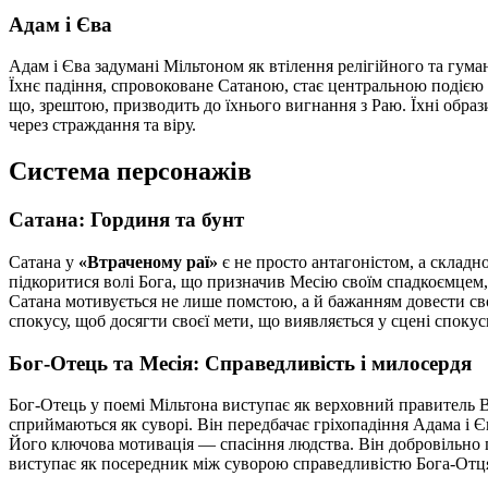
Адам і Єва
Адам і Єва задумані Мільтоном як втілення релігійного та гум
Їхнє падіння, спровоковане Сатаною, стає центральною подією 
що, зрештою, призводить до їхнього вигнання з Раю. Їхні образ
через страждання та віру.
Система персонажів
Сатана: Гординя та бунт
Сатана у
«Втраченому раї»
є не просто антагоністом, а складн
підкоритися волі Бога, що призначив Месію своїм спадкоємцем,
Сатана мотивується не лише помстою, а й бажанням довести сво
спокусу, щоб досягти своєї мети, що виявляється у сцені спокус
Бог-Отець та Месія: Справедливість і милосердя
Бог-Отець у поемі Мільтона виступає як верховний правитель В
сприймаються як суворі. Він передбачає гріхопадіння Адама і Є
Його ключова мотивація — спасіння людства. Він добровільно 
виступає як посередник між суворою справедливістю Бога-Отц