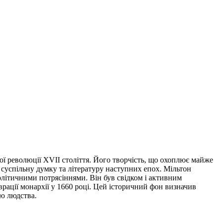
ої революції XVII століття. Його творчість, що охоплює майже
 суспільну думку та літературу наступних епох. Мільтон
олітичними потрясіннями. Він був свідком і активним
врації монархії у 1660 році. Цей історичний фон визначив
лю людства.