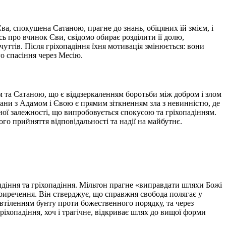
ва, спокушена Сатаною, прагне до знань, обіцяних їй змієм, і
сь про вчинок Єви, свідомо обирає розділити її долю,
уттів. Після гріхопадіння їхня мотивація змінюється: вони
 спасіння через Месію.
м та Сатаною, що є віддзеркаленням боротьби між добром і злом
ани з Адамом і Євою є прямим зіткненням зла з невинністю, де
ої залежності, що випробовується спокусою та гріхопадінням.
го прийняття відповідальності та надії на майбутнє.
идіння та гріхопадіння. Мільтон прагне «виправдати шляхи Божі
приречення. Він стверджує, що справжня свобода полягає у
 втіленням бунту проти божественного порядку, та через
іхопадіння, хоч і трагічне, відкриває шлях до вищої форми