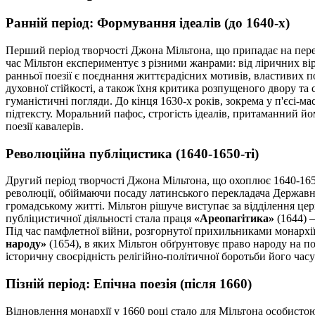
Ранній період: Формування ідеалів (до 1640-х)
Перший період творчості Джона Мільтона, що припадає на пере
час Мільтон експериментує з різними жанрами: від ліричних ві
ранньої поезії є поєднання життєрадісних мотивів, властивих 
духовної стійкості, а також їхня критика розпущеного двору та
гуманістичні погляди. До кінця 1630-х років, зокрема у п'єсі-ма
підтексту. Моральний пафос, строгість ідеалів, притаманний йо
поезії кавалерів.
Революційна публіцистика (1640-1650-ті)
Другий період творчості Джона Мільтона, що охоплює 1640-1650
революції, обіймаючи посаду латинського перекладача Державної
громадському житті. Мільтон рішуче виступає за відділення це
публіцистичної діяльності стала праця
«Ареопагітика»
(1644) —
Під час памфлетної війни, розгорнутої прихильниками монархії 
народу»
(1654), в яких Мільтон обґрунтовує право народу на п
історичну своєрідність релігійно-політичної боротьби його часу
Пізній період: Епічна поезія (після 1660)
Відновлення монархії у 1660 році стало для Мільтона особист