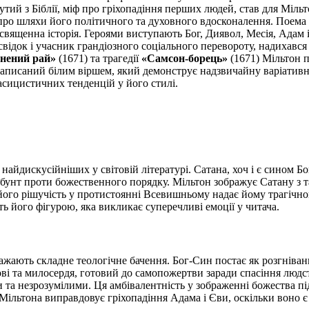
тий з Біблії, міф про гріхопадіння перших людей, став для Міль
 про шляхи його політичного та духовного вдосконалення. Поема 
 священна історія. Героями виступають Бог, Диявол, Месія, Адам і
відок і учасник грандіозного соціального перевороту, надихався
нений рай»
(1671) та трагедії
«Самсон-борець»
(1671) Мільтон п
писаний білим віршем, який демонструє надзвичайну варіативність
асицистичних тенденцій у його стилі.
найдискусійніших у світовій літературі. Сатана, хоч і є сином Бо
а бунт проти божественного порядку. Мільтон зображує Сатану з
ого рішучість у протистоянні Всевишньому надає йому трагічного
ь його фігурою, яка викликає суперечливі емоції у читача.
ражають складне теологічне бачення. Бог-Син постає як розгніва
ві та милосердя, готовий до самопожертви заради спасіння людст
и та незрозумілими. Ця амбівалентність у зображенні божества п
 Мільтона виправдовує гріхопадіння Адама і Єви, оскільки воно є 