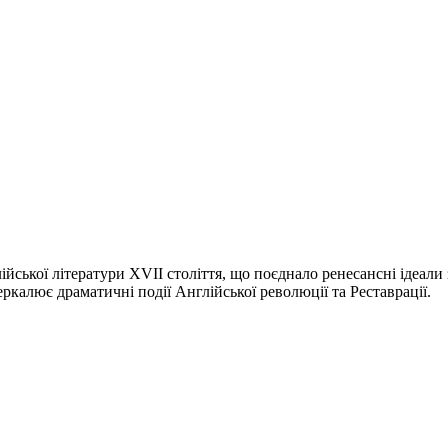
ійської літератури XVII століття, що поєднало ренесансні ідеа
еркалює драматичні події Англійської революції та Реставрації.