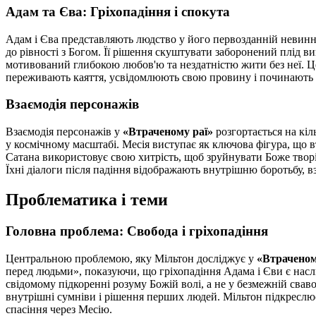
Адам та Єва: Гріхопадіння і спокута
Адам і Єва представляють людство у його первозданній невиннос
до рівності з Богом. Її рішення скуштувати заборонений плід в
мотивований глибокою любов'ю та нездатністю жити без неї. Це 
переживають каяття, усвідомлюють свою провину і починають 
Взаємодія персонажів
Взаємодія персонажів у
«Втраченому раї»
розгортається на кіл
у космічному масштабі. Месія виступає як ключова фігура, що 
Сатана використовує свою хитрість, щоб зруйнувати Боже творі
Їхні діалоги після падіння відображають внутрішню боротьбу, в
Проблематика і теми
Головна проблема: Свобода і гріхопадіння
Центральною проблемою, яку Мільтон досліджує у
«Втраченом
перед людьми», показуючи, що гріхопадіння Адама і Єви є насл
свідомому підкоренні розуму Божій волі, а не у безмежній свав
внутрішні сумніви і рішення перших людей. Мільтон підкреслює,
спасіння через Месію.