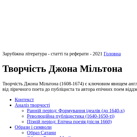
Зарубіжна література - статті та реферати - 2021
Головна
Творчість Джона Мільтона
Творчість Джона Мільтона (1608-1674) є ключовим явищем англ
від ліричного поета до публіциста та автора епічних поем віддз
Контекст
Аналіз творчості
Ранній період: Формування ідеалів (до 1640-х)
Революційна публіцистика (1640-1650-ті)
Пізній період: Епічна поезія (після 1660)
Образи і символи
Образ Сатани