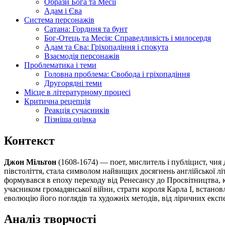
Образи Бога та Месії
Адам і Єва
Система персонажів
Сатана: Гординя та бунт
Бог-Отець та Месія: Справедливість і милосердя
Адам та Єва: Гріхопадіння і спокута
Взаємодія персонажів
Проблематика і теми
Головна проблема: Свобода і гріхопадіння
Другорядні теми
Місце в літературному процесі
Критична рецепція
Реакція сучасників
Пізніша оцінка
Контекст
Джон Мільтон
(1608-1674) — поет, мислитель і публіцист, чия
півстоліття, стала символом найвищих досягнень англійської л
формувався в епоху переходу від Ренесансу до Просвітництва, к
учасником громадянської війни, страти короля Карла I, встанов
еволюцію його поглядів та художніх методів, від ліричних екс
Аналіз творчості