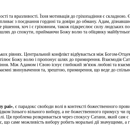
ті та вразливості. Їхня мотивація до гріхопадіння є складною. Є
ипливає з поєднання гордині та довіри до обману. Адам, дізнавши
рішення, хоч і є гріховним, також підкреслює силу людських поч
шлях до спокути, приймаючи Божу волю та обіцянку майбутнього
ькох рівнях. Центральний конфлікт відбувається між Богом-Отце
втілює Божу волю і пропонує шлях до примирення. Взаємодія Сат
ння. Між Адамом і Євою існує глибокий зв'язок любові та взаємн
заємні звинувачення та, зрештою, примирення, що веде до спільно
у раї»
, є парадокс свободи волі в контексті божественного пров
ідком їхнього вільного вибору, а не божественного примусу чи 
олі. Ця проблема розкривається через спокусу Сатани, який сам є
 що саме можливість вибору робить моральні дії значущими, а гр