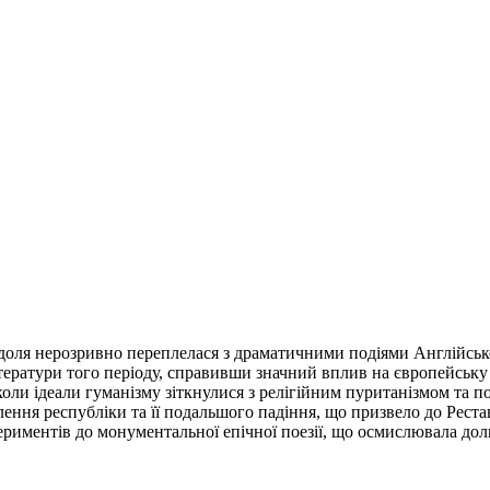
 доля нерозривно переплелася з драматичними подіями Англійськ
ітератури того періоду, справивши значний вплив на європейську
оли ідеали гуманізму зіткнулися з релігійним пуританізмом та п
лення республіки та її подальшого падіння, що призвело до Реста
периментів до монументальної епічної поезії, що осмислювала до