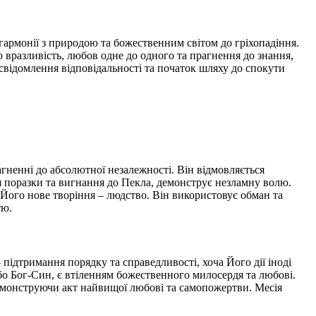
гармонії з природою та божественним світом до гріхопадіння.
 вразливість, любов одне до одного та прагнення до знання,
усвідомлення відповідальності та початок шляху до спокути
агненні до абсолютної незалежності. Він відмовляється
ля поразки та вигнання до Пекла, демонструє незламну волю.
 Його нове творіння – людство. Він використовує обман та
тю.
підтримання порядку та справедливості, хоча Його дії іноді
або Бог-Син, є втіленням божественного милосердя та любові.
демонструючи акт найвищої любові та самопожертви. Месія