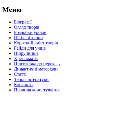
Меню
Біографії
Огляд творів
Розробки уроків
Шкільні твори
Короткий зміст творів
Гайди для учнів
Підручники
Хрестоматія
Підготовка до переказу
Дидактичні матеріали
Статті
Теорія літератури
Контакти
Правила користування