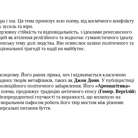
а і зла. Ця тема пронизує всю поему, від космічного конфлікту
 зусиль та віри.
уховну стійкість та відповідальність, з ідеалами ренесансного
дей як втілення релігійного та водночас гуманістичного ідеалу.
ленську тему долі людства. Він осмислює шляхи політичного та
ональної трагедії та надії на майбутнє.
асицизму. Його рання лірика, хоч і відзначається класичною
ладних творів метафізиків, таких як
Джон Донн
. У публіцистиці
революційного політичного забарвлення. Його
«Ареопагітика»
а поема, продовжує традицію античного епосу (
Гомер
,
Вергілій
)
безпрецедентної гнучкості та виразності, що вплинуло на
а моральним пафосом робить його твір мостом між різними
ерсальні питання буття.