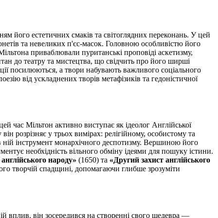
ям його естетичних смаків та світоглядних переконань. У цей
онетів та невеликих п'єс-масок. Головною особливістю його
 Мільтона приваблювали пуританські проповіді аскетизму,
итан до театру та мистецтва, що свідчить про його ширші
нції посилюються, а твори набувають важливого соціального
оезію від ускладнених творів метафізиків та гедоністичної
ей час Мільтон активно виступає як ідеолог Англійської
ін розрізняє у трьох вимірах: релігійному, особистому та
и в ній інструмент монархічного деспотизму. Вершиною його
ументує необхідність вільного обміну ідеями для пошуку істини.
 англійського народу»
(1650) та
«Другий захист англійського
його творчій спадщині, допомагаючи глибше зрозуміти
й вплив, він зосередився на створенні свого шедевра —