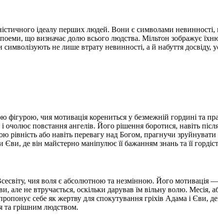
аністичного ідеалу перших людей. Вони є символами невинності, 
поеми, що визначає долю всього людства. Мільтон зображує їхню
и символізують не лише втрату невинності, а й набуття досвіду, 
ою фігурою, чия мотивація корениться у безмежній гордині та пр
 і очолює повстання ангелів. Його рішення боротися, навіть піс
ю рівність або навіть перевагу над Богом, прагнучи зруйнувати
и Єви, де він майстерно маніпулює її бажанням знань та її гордіс
сесвіту, чия воля є абсолютною та незмінною. Його мотивація — 
ви, але не втручається, оскільки дарував їм вільну волю. Месія, 
пропонує себе як жертву для спокутування гріхів Адама і Єви, 
я та грішним людством.