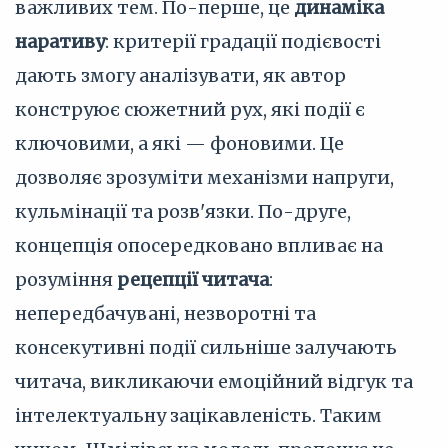
важливих тем. По-перше, це
динаміка
наративу
: критерії градації подієвості
дають змогу аналізувати, як автор
конструює сюжетний рух, які події є
ключовими, а які — фоновими. Це
дозволяє зрозуміти механізми напруги,
кульмінації та розв'язки. По-друге,
концепція опосередковано впливає на
розуміння
рецепції читача
:
непередбачувані, незворотні та
консекутивні події сильніше залучають
читача, викликаючи емоційний відгук та
інтелектуальну зацікавленість. Таким