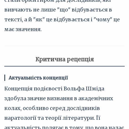
вивчають не лише "що" відбувається в
тексті, а й "як" це відбувається і "чому" це
має значення.
Критична рецепція
Актуальність концепції
Концепція подієвості Вольфа Шміда
здобула значне визнання в академічних
колах, особливо серед дослідників
наратології та теорії літератури. Її
актуальність полягає в тому, що вона надає