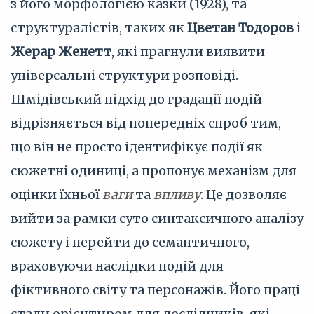
з його морфологією казки (1928), та
структуралістів, таких як
Цветан Тодоров
і
Жерар Женетт
, які прагнули виявити
універсальні структури розповіді.
Шмідівський підхід до градації подій
відрізняється від попередніх спроб тим,
що він не просто ідентифікує події як
сюжетні одиниці, а пропонує механізм для
оцінки їхньої
ваги
та
впливу
. Це дозволяє
вийти за рамки суто синтаксичного аналізу
сюжету і перейти до семантичного,
враховуючи наслідки подій для
фіктивного світу та персонажів. Його праці
стали орієнтиром для дослідників, які