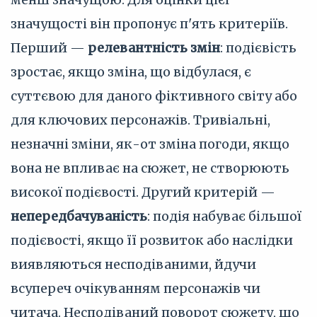
значущості він пропонує п'ять критеріїв.
Перший —
релевантність змін
: подієвість
зростає, якщо зміна, що відбулася, є
суттєвою для даного фіктивного світу або
для ключових персонажів. Тривіальні,
незначні зміни, як-от зміна погоди, якщо
вона не впливає на сюжет, не створюють
високої подієвості. Другий критерій —
непередбачуваність
: подія набуває більшої
подієвості, якщо її розвиток або наслідки
виявляються несподіваними, йдучи
всупереч очікуванням персонажів чи
читача. Несподіваний поворот сюжету, що