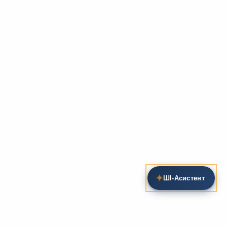
✦
ШІ‑Асистент
Пошук на сайті