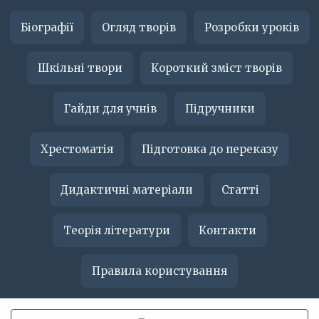
Біографії
Огляд творів
Розробки уроків
Шкільні твори
Короткий зміст творів
Гайди для учнів
Підручники
Хрестоматія
Підготовка до переказу
Дидактичні матеріали
Статті
Теорія літератури
Контакти
Правила користування