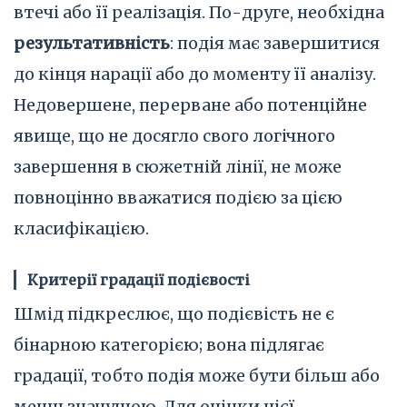
втечі або її реалізація. По-друге, необхідна
результативність
: подія має завершитися
до кінця нарації або до моменту її аналізу.
Недовершене, перерване або потенційне
явище, що не досягло свого логічного
завершення в сюжетній лінії, не може
повноцінно вважатися подією за цією
класифікацією.
Критерії градації подієвості
Шмід підкреслює, що подієвість не є
бінарною категорією; вона підлягає
градації, тобто подія може бути більш або
менш значущою. Для оцінки цієї