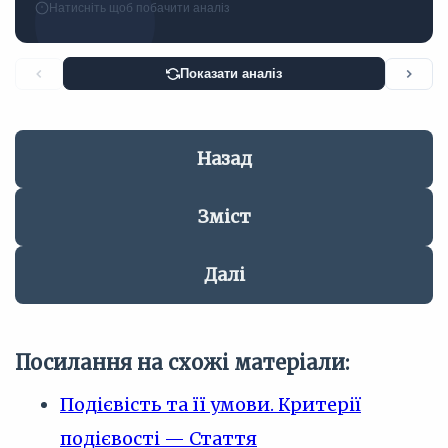
Натисніть щоб побачити аналіз
Показати аналіз
✗ НЕ ЗОВСІМ ТАК
Концепція В. Шміда вимагає не лише фактуальності, тобто
реального здійснення явища в межах вигаданого світу, а й
Назад
його результативності. Явище має завершитися до кінця
нарації, щоб повноцінно кваліфікуватися як подія.
Зміст
Професор Шмід виділяє дві ключові умови, без яких
явище не може бути кваліфіковане як подія. По-перше,
Далі
це фактуальність... По-друге, необхідна
результативність: подія має завершитися до кінця
нарації або до моменту її аналізу.
Посилання на схожі матеріали:
Подієвість та її умови. Критерії
подієвості — Стаття