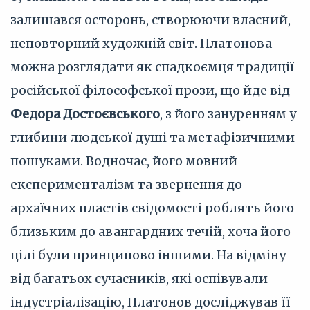
залишався осторонь, створюючи власний,
неповторний художній світ. Платонова
можна розглядати як спадкоємця традиції
російської філософської прози, що йде від
Федора Достоєвського
, з його зануренням у
глибини людської душі та метафізичними
пошуками. Водночас, його мовний
експерименталізм та звернення до
архаїчних пластів свідомості роблять його
близьким до авангардних течій, хоча його
цілі були принципово іншими. На відміну
від багатьох сучасників, які оспівували
індустріалізацію, Платонов досліджував її