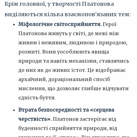
Крім головної, у творчості Платонова
виділяються кілька взаємопов'язаних тем:
Міфологічне світосприйняття.
Герої
Платонова живуть у світі, де межі між
живим і неживим, людиною і природою,
розмиті. Вони уособлюють явища
природи та навіть механізми, ставлячись
до них як до живих істот. Це відображає
архаїчний, дораціональний спосіб
мислення, що дозволяє глибше відчувати
єдність буття.
Втрата безпосередності та «серцева
черствість».
Платонов застерігає від
буденності сприйняття природи, від