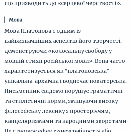
що призводить до «серцевої черствості».
Мова
Мова Платонова є одним із
найвизначніших аспектів його творчості,
демонструючи «колосальну свободу у
мовній стихії російської мови». Вона часто
характеризується як "платоновська" —
унікальна, архаїчна і водночас новаторська.
Письменник свідомо порушує граматичні
та стилістичні норми, змішуючи високу
філософську лексику з просторіччям,
канцеляризмами та народними зворотами.
Це створює ефект «незграбності» або