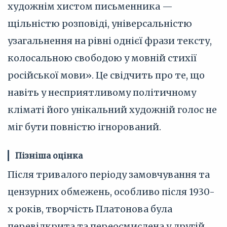
художнім хистом письменника —
щільністю розповіді, універсальністю
узагальнення на рівні однієї фрази тексту,
колосальною свободою у мовній стихії
російської мови». Це свідчить про те, що
навіть у несприятливому політичному
кліматі його унікальний художній голос не
міг бути повністю ігнорований.
Пізніша оцінка
Після тривалого періоду замовчування та
цензурних обмежень, особливо після 1930-
х років, творчість Платонова була
перевідкрита та переосмислена у другій