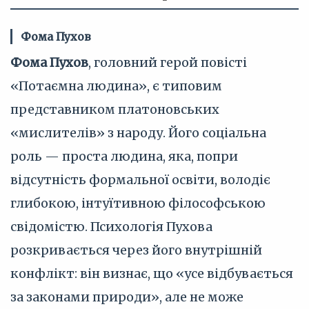
Фома Пухов
Фома Пухов
, головний герой повісті
«Потаємна людина», є типовим
представником платоновських
«мислителів» з народу. Його соціальна
роль — проста людина, яка, попри
відсутність формальної освіти, володіє
глибокою, інтуїтивною філософською
свідомістю. Психологія Пухова
розкривається через його внутрішній
конфлікт: він визнає, що «усе відбувається
за законами природи», але не може