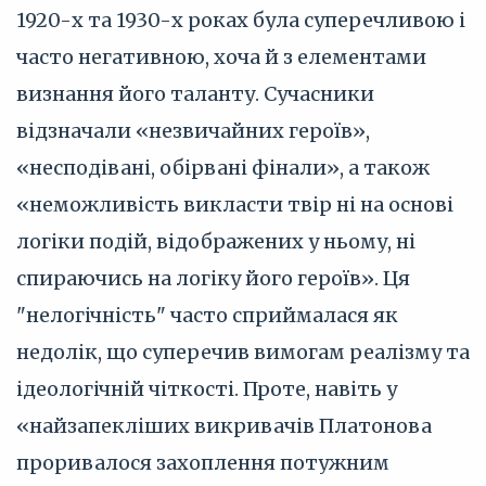
1920-х та 1930-х роках була суперечливою і
часто негативною, хоча й з елементами
визнання його таланту. Сучасники
відзначали «незвичайних героїв»,
«несподівані, обірвані фінали», а також
«неможливість викласти твір ні на основі
логіки подій, відображених у ньому, ні
спираючись на логіку його героїв». Ця
"нелогічність" часто сприймалася як
недолік, що суперечив вимогам реалізму та
ідеологічній чіткості. Проте, навіть у
«найзапекліших викривачів Платонова
проривалося захоплення потужним