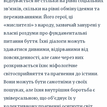
відбувається не стільки на рівні соціальних
зв'язків, скільки на рівні обміну ідеями та
переживаннями. Його герої, ці
«мислителі» з народу, зазвичай занурені у
власні роздуми про фундаментальні
питання буття. Їхні діалоги можуть
здаватися дивними, відірваними від
повсякденності, але саме через них
розкривається їхнє міфологічне
світосприйняття та прагнення до істини.
Вони можуть бути самотніми у своїх
пошуках, але їхня внутрішня боротьба є
універсальною, що об'єднує їх у
колективному прагненні осягнути світ.