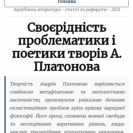
Головна
Зарубіжна література - статті та реферати - 2021
Своєрідність
проблематики і
поетики творів А.
Платонова
Творчість Андрія Платонова вирізняється
глибокою метафізичною та онтологічною
насиченістю, пропонуючи унікальне бачення
екзистенційних проблем крізь призму народної
філософії. Його проза, сповнена мовної свободи
та несподіваних наративних рішень, кидає
виклик традиційним літературним уявленням,