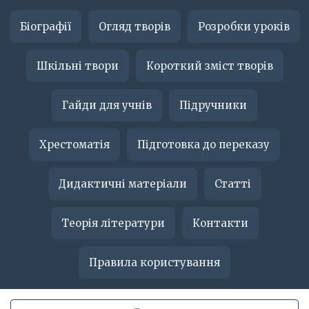
Біографії
Огляд творів
Розробки уроків
Шкільні твори
Короткий зміст творів
Гайди для учнів
Підручники
Хрестоматія
Підготовка до переказу
Дидактичні матеріали
Статті
Теорія літератури
Контакти
Правила користування