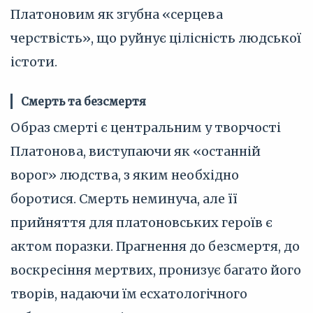
Платоновим як згубна «серцева
черствість», що руйнує цілісність людської
істоти.
Смерть та безсмертя
Образ смерті є центральним у творчості
Платонова, виступаючи як «останній
ворог» людства, з яким необхідно
боротися. Смерть неминуча, але її
прийняття для платоновських героїв є
актом поразки. Прагнення до безсмертя, до
воскресіння мертвих, пронизує багато його
творів, надаючи їм есхатологічного