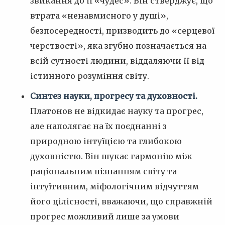
звикання до її «чудес». Він стверджує, що
втрата «ненавмисного у душі»,
безпосередності, призводить до «серцевої
черствості», яка згубно позначається на
всій сутності людини, віддаляючи її від
істинного розуміння світу.
Синтез науки, прогресу та духовності.
Платонов не відкидає науку та прогрес,
але наполягає на їх поєднанні з
природною інтуїцією та глибокою
духовністю. Він шукає гармонію між
раціональним пізнанням світу та
інтуїтивним, міфологічним відчуттям
його цілісності, вважаючи, що справжній
прогрес можливий лише за умови