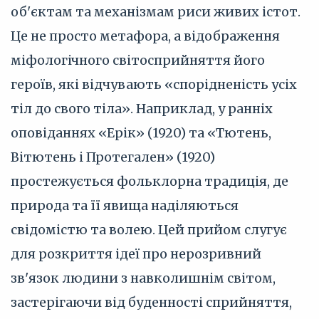
об'єктам та механізмам риси живих істот.
Це не просто метафора, а відображення
міфологічного світосприйняття його
героїв, які відчувають «спорідненість усіх
тіл до свого тіла». Наприклад, у ранніх
оповіданнях «Ерік» (1920) та «Тютень,
Вітютень і Протегален» (1920)
простежується фольклорна традиція, де
природа та її явища наділяються
свідомістю та волею. Цей прийом слугує
для розкриття ідеї про нерозривний
зв'язок людини з навколишнім світом,
застерігаючи від буденності сприйняття,