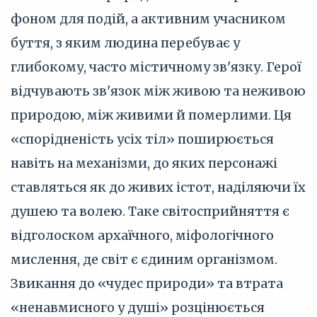
фоном для подій, а активним учасником
буття, з яким людина перебуває у
глибокому, часто містичному зв'язку. Герої
відчувають зв'язок між живою та неживою
природою, між живими й померлими. Ця
«спорідненість усіх тіл» поширюється
навіть на механізми, до яких персонажі
ставляться як до живих істот, наділяючи їх
душею та волею. Таке світосприйняття є
відголоском архаїчного, міфологічного
мислення, де світ є єдиним організмом.
Звикання до «чудес природи» та втрата
«ненавмисного у душі» розцінюється