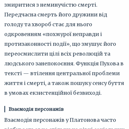
змиритися з неминучістю смерті.
Передчасна смерть його дружини від
голоду та хвороб стає для нього
одкровенням «похмурої неправди і
протизаконності події», що змушує його
переосмислити цілі всіх революцій та
людського занепокоєння. Функція Пухова в
тексті — втілення центральної проблеми
життя і смерті, а також пошуку сенсу буття
в умовах екзистенційної безвиході.
Взаємодія персонажів
Взаємодія персонажів у Платонова часто