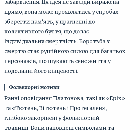
забарвлення. Ця ідея не завжди виражена
прямо; вона може проявлятися у спробах
зберегти пам'ять, у прагненні до
колективного буття, що долає
індивідуальну смертність. Боротьба зі
смертю стає рушійною силою для багатьох
персонажів, що шукають сенс життя у
подоланні його кінцевості.
Фольклорні мотиви
Ранні оповідання Платонова, такі як «Ерік»
та «Тютень, Вітютень і Протегален»,
глибоко закорінені у фольклорній
традиції. Вони наповнені символами та