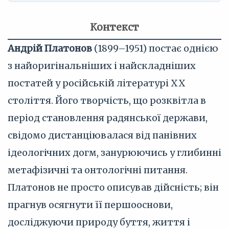
Контекст
Андрій Платонов
(1899–1951) постає однією
з найоригінальніших і найскладніших
постатей у російській літературі XX
століття. Його творчість, що розквітла в
період становлення радянської держави,
свідомо дистанціювалася від панівних
ідеологічних догм, занурюючись у глибинні
метафізичні та онтологічні питання.
Платонов не просто описував дійсність; він
прагнув осягнути її першооснови,
досліджуючи природу буття, життя і