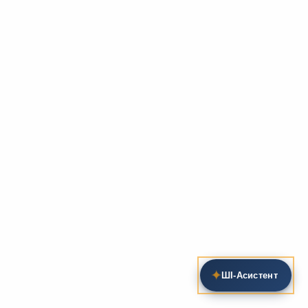
✦
ШІ‑Асистент