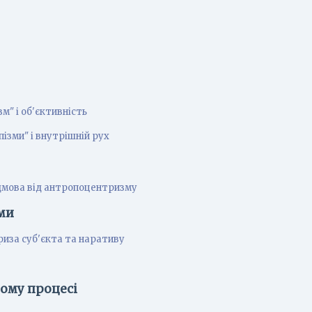
зм" і об'єктивність
ізми" і внутрішній рух
ідмова від антропоцентризму
ми
риза суб'єкта та наративу
ному процесі