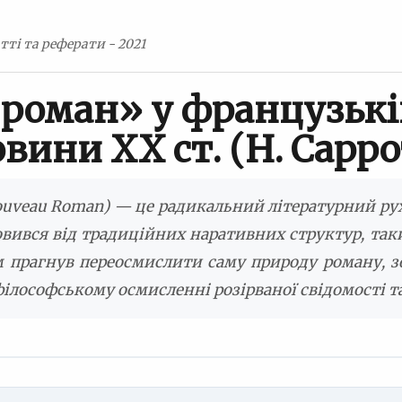
тті та реферати - 2021
роман» у французькій
вини ХХ ст. (Н. Сарро
veau Roman) — це радикальний літературний рух, 
вився від традиційних наративних структур, таки
м прагнув переосмислити саму природу роману, 
філософському осмисленні розірваної свідомості та