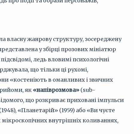
ь про події та образи персонажів,
ла власну жанрову структуру, зосереджену
представлена у збірці прозових мініатюр
підсвідомі, ледь вловимі психологічні
джувала, що тільки ці рухомі,
вони «костеніють в оманливих і звичних
прийоми, як
«напіврозмова»
(sub-
свідомого, що розкриває приховані імпульси
1948), «Планетарій» (1959) або «Ви чуєте
их мікроскопічних внутрішніх коливаннях,