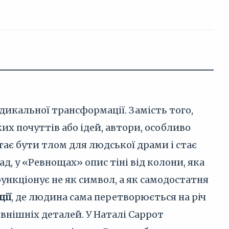
адикальної трансформації. Замість того,
х почуттів або ідей, автори, особливо
тає бути тлом для людської драми і стає
, у «Ревнощах» опис тіні від колони, яка
 функціонує не як символ, а як самодостатня
ції
, де людина сама перетворюється на річ
овнішніх деталей. У Наталі Саррот