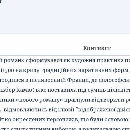
я
Контекст
роман» сформувався як художня практика пись
віддю на кризу традиційних наративних форм, я
зародився в післявоєнній Франції, де філософ
ьбер Камю) вже поставила під сумнів цілісніс
ники «нового роману» прагнули відтворити роз
, відмовляючись від ілюзії "відображеної дійс
ітко окреслених персонажів, що були основою 
росто стилістичним вибором, а радикальною с