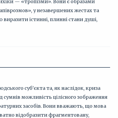
сихіки — «тропізми». Вони є образами
апіврозмов», у незавершених жестах та
 виразити істинні, плинні стани душі,
ського суб'єкта та, як наслідок, криза
д сумнів можливість цілісного зображення
ратурних засобів. Вони вважають, що мова
екватно відобразити фрагментовану,