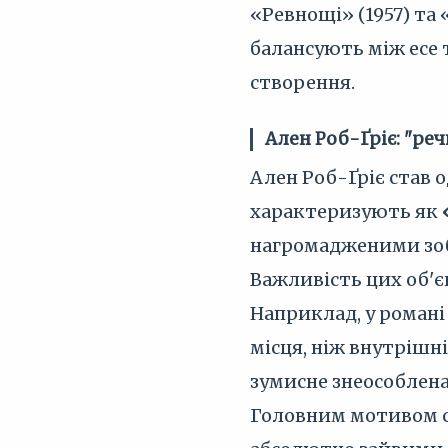
«Ревнощі» (1957) та 
балансують між есе
створення.
Ален Роб-Ґріє: "реч
Ален Роб-Ґріє став 
характеризують як
нагромадженими зоб
Важливість цих об'єк
Наприклад, у романі
місця, ніж внутрішн
зумисне знеособлен
Головним мотивом ст