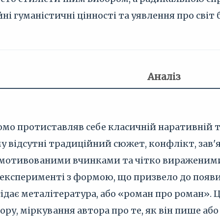
ні гуманістичні цінності та уявлення про світ 
Аналіз
мо протиставляв себе класичній наративній тр
у відсутні традиційний сюжет, конфлікт, зав'яз
вмотивованими вчинками та чітко вираженими 
експерименті з формою, що призвело до появи
ідає металітература, або «роман про роман». Ц
ру, міркування автора про те, як він пише або я