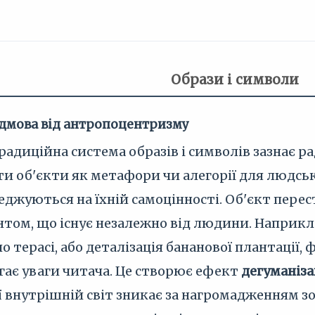
Образи і символи
відмова від антропоцентризму
радиційна система образів і символів зазнає р
 об'єкти як метафори чи алегорії для людськи
реджуються на їхній самоцінності. Об'єкт перес
ом, що існує незалежно від людини. Наприклад
о терасі, або деталізація бананової плантації,
гає уваги читача. Це створює ефект
дегуманіза
її внутрішній світ зникає за нагромадженням з