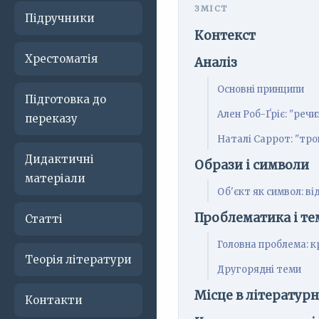
Підручники
Контекст
Хрестоматія
Аналіз
Основні принципи
Підготовка до
Ален Роб-Ґріє: "речи
переказу
Наталі Саррот: "троп
Дидактичні
Образи і символи
матеріали
Об'єкт як символ: в
Проблематика і те
Статті
Головна проблема: к
Теорія літератури
Другорядні теми
Місце в літератур
Контакти