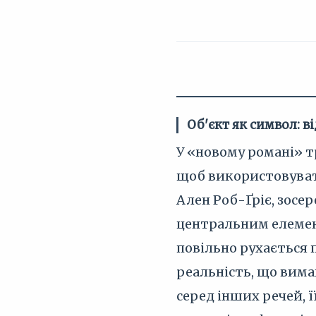
Об'єкт як символ: 
У «новому романі» т
щоб використовувати
Ален Роб-Ґріє, зосе
центральним елемент
повільно рухається п
реальність, що вима
серед інших речей, 