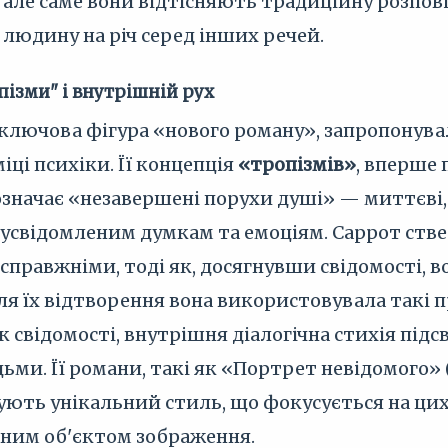
але саме вони відтісняють традиційну розповід
людину на річ серед інших речей.
пізми" і внутрішній рух
 ключова фігура «нового роману», запропонува
іці психіки. Її концепція
«тропізмів»
, вперше 
позначає «незавершені порухи душі» — миттєві, 
усвідомленим думкам та емоціям. Саррот ствер
 справжніми, тоді як, досягнувши свідомості, 
я їх відтворення вона використовувала такі 
ік свідомості, внутрішня діалогічна стихія під
ьми. Її романи, такі як «Портрет невідомого» (
трують унікальний стиль, що фокусується на ц
ьним об'єктом зображення.