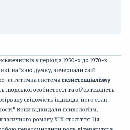
менників у період з 1950-х до 1970-х
кі, на їхню думку, вичерпали свій
сько-естетична система
екзистенціалізму
ть людської особистості та об'єктивність
ірвану свідомість індивіда, його стан
ності". Вони відкидали психологізм,
класичного роману XIX століття. Ця
пробою переосмислити роль літератури в