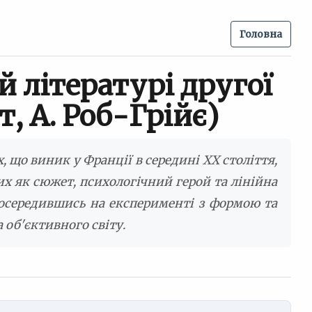
Головна
 літературі другої
т, А. Роб-Грійє)
що виник у Франції в середині XX століття,
х як сюжет, психологічний герой та лінійна
зосередившись на експерименті з формою та
 об'єктивного світу.