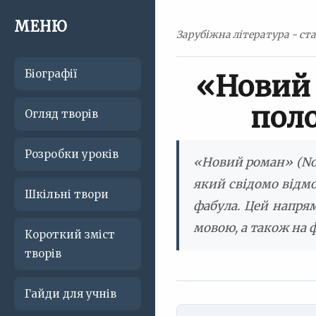
МЕНЮ
Зарубіжна література - ста
Біографії
«Новий 
поло
Огляд творів
Розробки уроків
«Новий роман» (Nou
який свідомо відмо
Шкільні твори
фабула. Цей напря
мовою, а також на 
Короткий зміст
творів
Гайди для учнів