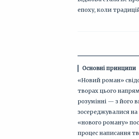
епоху, коли традицій
Основні принципи
«Новий роман» свідо
творах цього напрям
розумінні — з його 
зосереджувалися на 
«нового роману» пос
процес написання тво