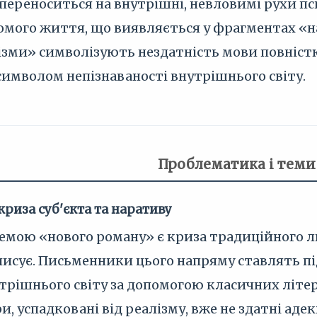
переноситься на внутрішні, невловимі рухи п
омого життя, що виявляється у фрагментах «н
пізми» символізують нездатність мови повністю
имволом непізнаваності внутрішнього світу.
Проблематика і теми
криза суб'єкта та наративу
ою «нового роману» є криза традиційного люд
писує. Письменники цього напряму ставлять пі
нутрішнього світу за допомогою класичних літе
и, успадковані від реалізму, вже не здатні ад