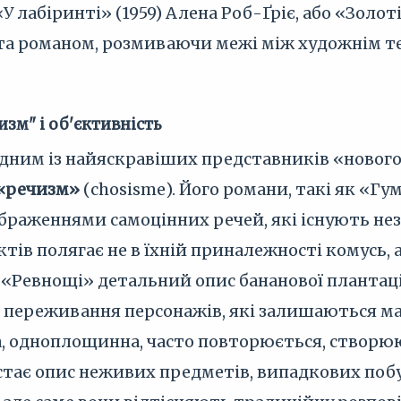
«У лабіринті» (1959) Алена Роб-Ґріє, або «Золот
 та романом, розмиваючи межі між художнім 
изм" і об'єктивність
одним із найяскравіших представників «нового
«речизм»
(chosisme). Його романи, такі як «Гум
раженнями самоцінних речей, які існують нез
тів полягає не в їхній приналежності комусь, а
 «Ревнощі» детальний опис бананової плантаці
і переживання персонажів, які залишаються м
а, одноплощинна, часто повторюється, створю
ає опис неживих предметів, випадкових побуто