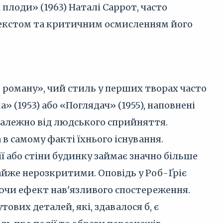
і плоди» (1963) Наталі Саррот, часто
текстом та критичним осмисленням його
 роману», чий стиль у перших творах часто
а» (1953) або «Поглядач» (1955), наповнені
алежно від людського сприйняття.
 в самому факті їхнього існування.
ї або стіни будинку займає значно більше
айже нерозкритими. Оповідь у Роб-Ґріє
ючи ефект нав'язливого спостереження.
вих деталей, які, здавалося б, є