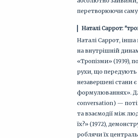
абсолютно зайвими, 
перетворюючи саму 
Наталі Саррот: "тро
Наталі Саррот, інша
на внутрішній динам
«Тропізми» (1939), 
рухи, що передують 
незавершені стани є
формулюваннях». Дл
conversation) — пот
та взаємодії між люд
їх?» (1972), демонс
роблячи їх централ