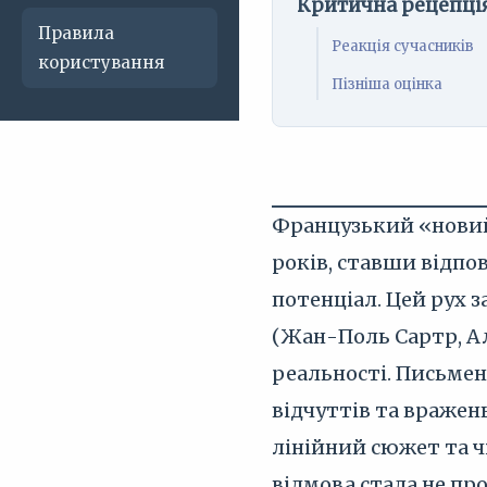
Критична рецепці
Правила
Реакція сучасників
користування
Пізніша оцінка
Французький «новий 
років, ставши відпо
потенціал. Цей рух 
(Жан-Поль Сартр, Ал
реальності. Письмен
відчуттів та вражень
лінійний сюжет та ч
відмова стала не п