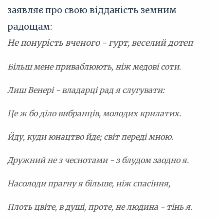
заявляє про свою відданість земним
радощам:
Не понурість вченого - гурт, веселий дотеп
Більш мене приваблюють, ніж медові соти.
Лиш Венері - владарці рад я слугувати:
Це ж бо діло вибранців, молодих крилатих.
Йду, куди юнацтво йде; світ переді мною.
Дружний не з чеснотами - з блудом заодно я.
Насолоди прагну я більше, ніж спасіння,
Плоть цвіте, в душі, проте, не людина - тінь я.