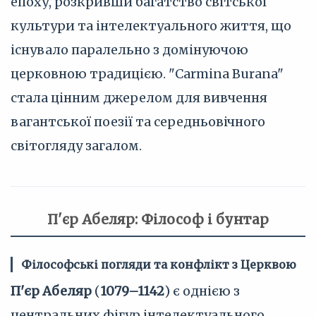
епоху, розкривши багатство світської
культури та інтелектуального життя, що
існувало паралельно з домінуючою
церковною традицією. "Carmina Burana"
стала цінним джерелом для вивчення
вагантської поезії та середньовічного
світогляду загалом.
П'єр Абеляр: Філософ і бунтар
Філософські погляди та конфлікт з Церквою
П'єр Абеляр
(
1079–1142
) є однією з
центральних фігур інтелектуального