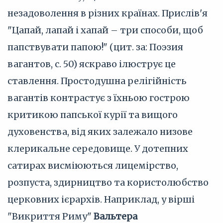
незадоволення в різних країнах. Прислів'я
"Цапай, лапай і хапай – три способи, щоб
папствувати папою!" (цит. за: Поэзия
вагантов, с. 50) яскраво ілюструє це
ставлення. Простодушна релігійність
вагантів контрастує з їхньою гострою
критикою папської курії та вищого
духовенства, від яких залежало низове
клерикальне середовище. У дотепних
сатирах висміюються лицемірство,
розпуста, здирництво та користолюбство
церковних ієрархів. Наприклад, у вірші
"Викриття Риму"
Вальтера