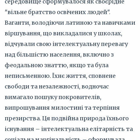
середовище сформувалося як своєрідне
"вільне братство освічених людей".
Ваганти, володіючи латиною та навичками
віршування, що викладалися у школах,
відчували свою інтелектуальну перевагу
над більшістю населення, включно з
феодальною знаттю, якщо та була
неписьменною. Їхнє життя, сповнене
свободи та незалежності, водночас
вимагало пошуку покровителів,
випрошування милостині та терпіння
презирства. Ця подвійна природа їхнього
існування – інтелектуальна елітарність та
соціальна маргінальність – сформувала