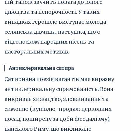
ній також звучить повага до юного
дівоцтва та непорочності. У таких
випадках героїнею виступає молода
селянська дівчина, пастушка, що є
відголоском народних пісень та
пасторальних мотивів.
Антиклерикальна сатира
Сатирична поезія вагантів має виразну
антиклерикальну спрямованість. Вона
викриває хижацтво, зловживання та
симонію (купівлю-продаж церковних
посад, поширену за доби феодалізму)
папського Риму, що викликало