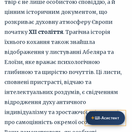
твір є не лише особистою сповіддю, а й
цінним історичним документом, що
розкриває духовну атмосферу Європи
початку
XII століття
. Трагічна історія
їхнього кохання також знайшла
відображення у листуванні Абеляра та
Елоїзи, яке вражає психологічною
глибиною та щирістю почуттів. Ці листи,
сповнені пристрасті, відчаю та
інтелектуальних роздумів, є свідченням
відродження духу античного
індивідуалізму та зростаючої свідомості
✦
ШІ‑Асистент
про самоцінність окремої особистості.