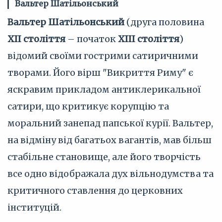
Вальтер Шатільонський
Вальтер Шатільонський
(друга половина
XII століття
– початок
XIII століття
)
відомий своїми гострими сатиричними
творами. Його вірш "Викриття Риму" є
яскравим прикладом антиклерикальної
сатири, що критикує корупцію та
моральний занепад папської курії. Вальтер,
на відміну від багатьох вагантів, мав більш
стабільне становище, але його творчість
все одно відображала дух вільнодумства та
критичного ставлення до церковних
інституцій.