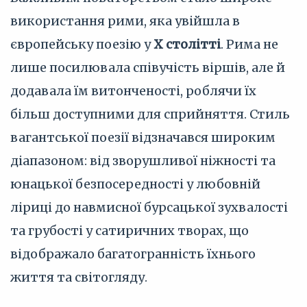
використання рими, яка увійшла в
європейську поезію у
X столітті
. Рима не
лише посилювала співучість віршів, але й
додавала їм витонченості, роблячи їх
більш доступними для сприйняття. Стиль
вагантської поезії відзначався широким
діапазоном: від зворушливої ніжності та
юнацької безпосередності у любовній
ліриці до навмисної бурсацької зухвалості
та грубості у сатиричних творах, що
відображало багатогранність їхнього
життя та світогляду.