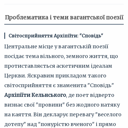
Проблематика і теми вагантської поезії
Світосприйняття Архіпіїти: "Сповідь"
Центральне місце у вагантській поезії
посідає тема вільного, земного життя, що
протиставляється аскетичним ідеалам
Церкви. Яскравим прикладом такого
світосприйняття є знаменита "Сповідь"
Архіпіїти Кельнського
, де поет відверто
визнає свої "провини" без жодного натяку
на каяття. Він декларує перевагу "веселого
дотепу" над "понурістю вченого" і прямо