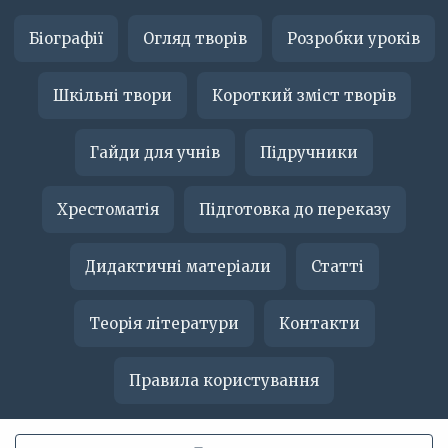
Біографії
Огляд творів
Розробки уроків
Шкільні твори
Короткий зміст творів
Гайди для учнів
Підручники
Хрестоматія
Підготовка до переказу
Дидактичні матеріали
Статті
Теорія літератури
Контакти
Правила користування