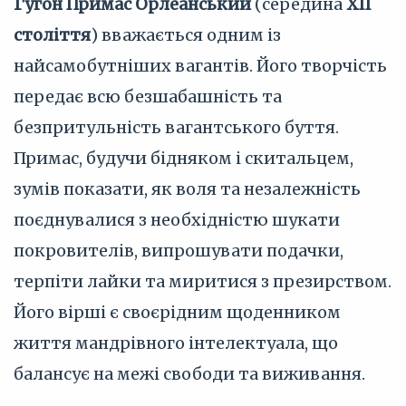
Гугон Примас Орлеанський
(середина
XII
століття
) вважається одним із
найсамобутніших вагантів. Його творчість
передає всю безшабашність та
безпритульність вагантського буття.
Примас, будучи бідняком і скитальцем,
зумів показати, як воля та незалежність
поєднувалися з необхідністю шукати
покровителів, випрошувати подачки,
терпіти лайки та миритися з презирством.
Його вірші є своєрідним щоденником
життя мандрівного інтелектуала, що
балансує на межі свободи та виживання.