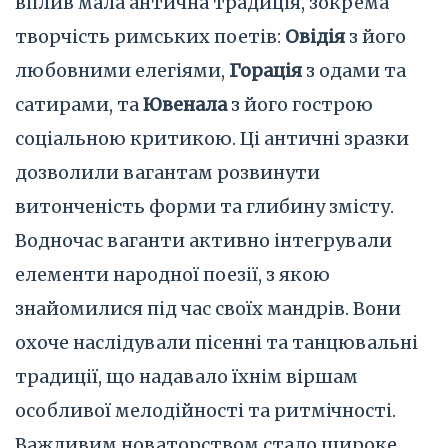
вплив мала антична традиція, зокрема
творчість римських поетів:
Овідія
з його
любовними елегіями,
Горація
з одами та
сатирами, та
Ювенала
з його гострою
соціальною критикою. Ці античні зразки
дозволили вагантам розвинути
витонченість форми та глибину змісту.
Водночас ваганти активно інтегрували
елементи народної поезії, з якою
знайомилися під час своїх мандрів. Вони
охоче наслідували пісенні та танцювальні
традиції, що надавало їхнім віршам
особливої мелодійності та ритмічності.
Важливим новаторством стало широке