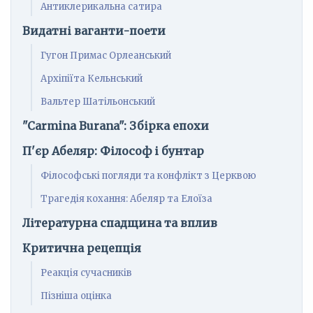
Антиклерикальна сатира
Видатні ваганти-поети
Гугон Примас Орлеанський
Архіпіїта Кельнський
Вальтер Шатільонський
"Carmina Burana": Збірка епохи
П'єр Абеляр: Філософ і бунтар
Філософські погляди та конфлікт з Церквою
Трагедія кохання: Абеляр та Елоїза
Літературна спадщина та вплив
Критична рецепція
Реакція сучасників
Пізніша оцінка