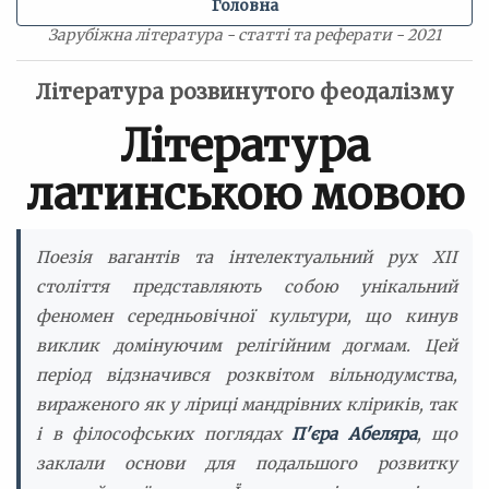
Головна
Зарубіжна література - статті та реферати - 2021
Література розвинутого феодалізму
Література
латинською мовою
Поезія вагантів та інтелектуальний рух XII
століття представляють собою унікальний
феномен середньовічної культури, що кинув
виклик домінуючим релігійним догмам. Цей
період відзначився розквітом вільнодумства,
вираженого як у ліриці мандрівних кліриків, так
і в філософських поглядах
П'єра Абеляра
, що
заклали основи для подальшого розвитку