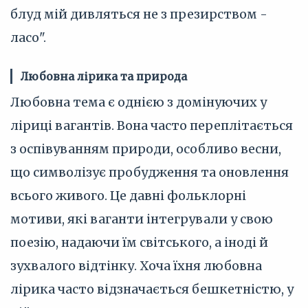
блуд мій дивляться не з презирством -
ласо".
Любовна лірика та природа
Любовна тема є однією з домінуючих у
ліриці вагантів. Вона часто переплітається
з оспівуванням природи, особливо весни,
що символізує пробудження та оновлення
всього живого. Це давні фольклорні
мотиви, які ваганти інтегрували у свою
поезію, надаючи їм світського, а іноді й
зухвалого відтінку. Хоча їхня любовна
лірика часто відзначається бешкетністю, у