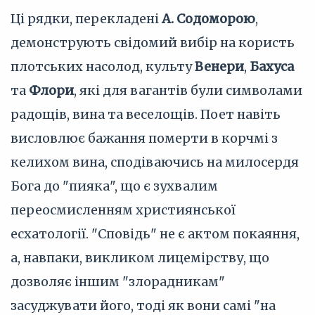
Ці рядки, перекладені
А. Содоморою
,
демонструють свідомий вибір на користь
плотських насолод, культу
Венери
,
Бахуса
та
Флори
, які для вагантів були символами
радощів, вина та веселощів. Поет навіть
висловлює бажання померти в корчмі з
келихом вина, сподіваючись на милосердя
Бога до "пияка", що є зухвалим
переосмисленням християнської
есхатології. "Сповідь" не є актом покаяння,
а, навпаки, викликом лицемірству, що
дозволяє іншим "злорадникам"
засуджувати його, тоді як вони самі "на