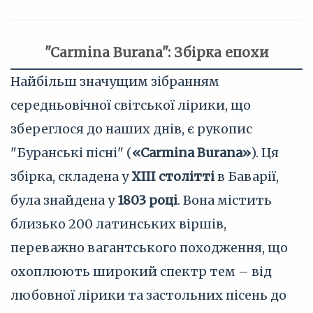
"Carmina Burana": Збірка епохи
Найбільш значущим зібранням
середньовічної світської лірики, що
збереглося до наших днів, є рукопис
"Буранські пісні" (
«Carmina Burana»
). Ця
збірка, складена у
XIII столітті
в Баварії,
була знайдена у
1803 році
. Вона містить
близько 200 латинських віршів,
переважно вагантського походження, що
охоплюють широкий спектр тем – від
любовної лірики та застольних пісень до