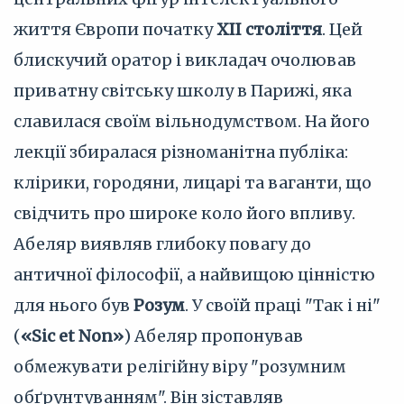
життя Європи початку
XII століття
. Цей
блискучий оратор і викладач очолював
приватну світську школу в Парижі, яка
славилася своїм вільнодумством. На його
лекції збиралася різноманітна публіка:
клірики, городяни, лицарі та ваганти, що
свідчить про широке коло його впливу.
Абеляр виявляв глибоку повагу до
античної філософії, а найвищою цінністю
для нього був
Розум
. У своїй праці "Так і ні"
(
«Sic et Non»
) Абеляр пропонував
обмежувати релігійну віру "розумним
обґрунтуванням". Він зіставляв