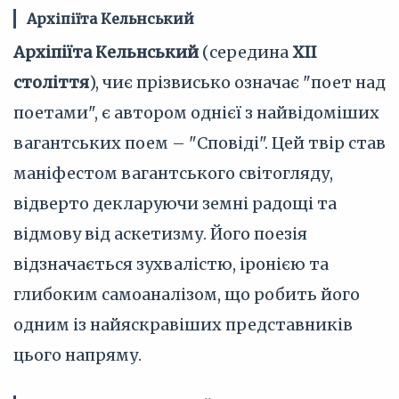
Архіпіїта Кельнський
Архіпіїта Кельнський
(середина
XII
століття
), чиє прізвисько означає "поет над
поетами", є автором однієї з найвідоміших
вагантських поем – "Сповіді". Цей твір став
маніфестом вагантського світогляду,
відверто декларуючи земні радощі та
відмову від аскетизму. Його поезія
відзначається зухвалістю, іронією та
глибоким самоаналізом, що робить його
одним із найяскравіших представників
цього напряму.