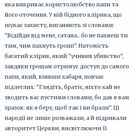
яка викриває користолюбство папи та
його оточення. У ній бідного клірика, що
шукає захисту, виганяють зі словами:
"Відійди від мене, сатана... бо не пахнеш ти
тим, чим пахнуть гроші". Натомість
багатий клірик, який "учинив убивство",
завдяки грошам отримує доступ до самого
папи, який, взявши хабаря, повчає
підлеглих: "Глядіть, братіє, ніхто хай не
зводить вас пустими словами, бо дав я вам
зразок: як я беру, щоб так і ви брали". Ці
пародії не лише розважали, а й підривали
авторитет Церкви, висвітлюючи її