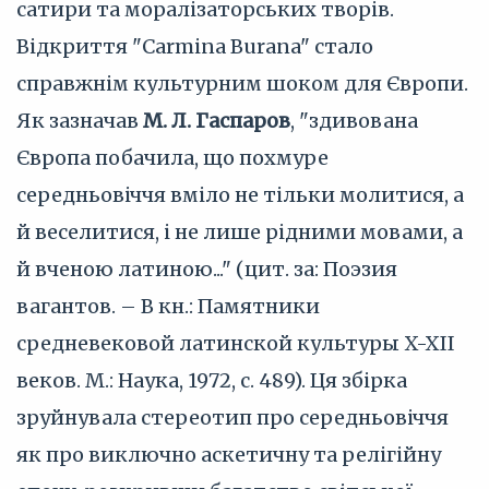
сатири та моралізаторських творів.
Відкриття "Carmina Burana" стало
справжнім культурним шоком для Європи.
Як зазначав
М. Л. Гаспаров
, "здивована
Європа побачила, що похмуре
середньовіччя вміло не тільки молитися, а
й веселитися, і не лише рідними мовами, а
й вченою латиною..." (цит. за: Поэзия
вагантов. – В кн.: Памятники
средневековой латинской культуры X-XII
веков. М.: Наука, 1972, с. 489). Ця збірка
зруйнувала стереотип про середньовіччя
як про виключно аскетичну та релігійну