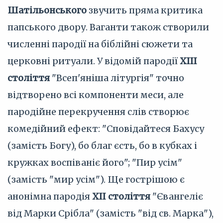
Шатільонського
звучить пряма критика
папського двору. Ваганти також створили
численні пародії на біблійні сюжети та
церковні ритуали. У відомій пародії
XIII
століття
"Всеп'яніша літургія" точно
відтворено всі компоненти меси, але
пародійне перекручення слів створює
комедійний ефект: "Сповідайтеся Бахусу
(замість Богу), бо благ єсть, бо в кубках і
кружках воспіваніє його"; "Пир усім"
(замість "мир усім"). Ще гострішою є
анонімна пародія
XII століття
"Євангеліє
від Марки Срібла" (замість "від св. Марка"),