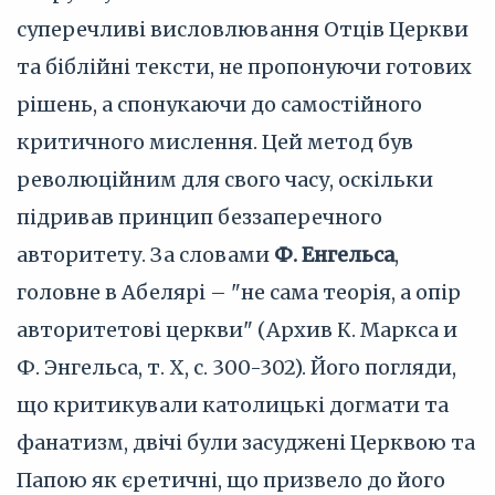
суперечливі висловлювання Отців Церкви
та біблійні тексти, не пропонуючи готових
рішень, а спонукаючи до самостійного
критичного мислення. Цей метод був
революційним для свого часу, оскільки
підривав принцип беззаперечного
авторитету. За словами
Ф. Енгельса
,
головне в Абелярі – "не сама теорія, а опір
авторитетові церкви" (Архив К. Маркса и
Ф. Энгельса, т. X, с. 300-302). Його погляди,
що критикували католицькі догмати та
фанатизм, двічі були засуджені Церквою та
Папою як єретичні, що призвело до його