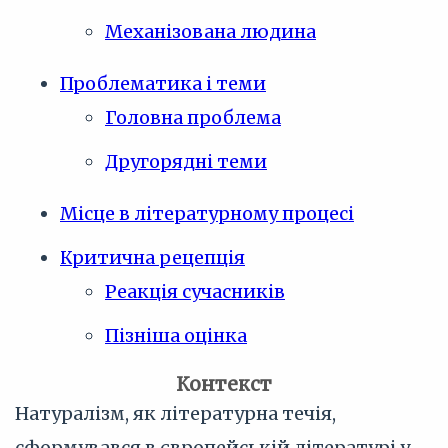
Механізована людина
Проблематика і теми
Головна проблема
Другорядні теми
Місце в літературному процесі
Критична рецепція
Реакція сучасників
Пізніша оцінка
Контекст
Натуралізм, як літературна течія,
сформувався в європейській літературі у