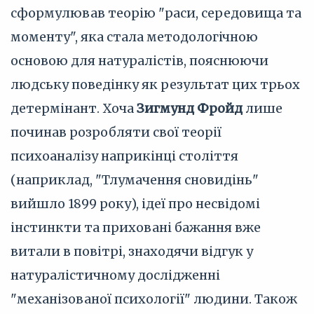
сформулював теорію "раси, середовища та
моменту", яка стала методологічною
основою для натуралістів, пояснюючи
людську поведінку як результат цих трьох
детермінант. Хоча
Зигмунд Фройд
лише
починав розробляти свої теорії
психоаналізу наприкінці століття
(наприклад, "Тлумачення сновидінь"
вийшло 1899 року), ідеї про несвідомі
інстинкти та приховані бажання вже
витали в повітрі, знаходячи відгук у
натуралістичному дослідженні
"механізованої психології" людини. Також