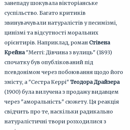
занепаду шокувала вікторіанське
суспільство. Багато критиків
звинувачували натуралістів у песимізмі,
цинізмі та відсутності моральних
орієнтирів. Наприклад, роман
Стівена
Крейна
"Меггі: Дівчина з вулиць" (1893)
спочатку був опублікований під
псевдонімом через побоювання щодо його
змісту, а "Сестра Керрі"
Теодора Драйзера
(1900) була вилучена з продажу видавцем
через "аморальність" сюжету. Ця реакція
свідчить про те, наскільки радикально
натуралістичні твори розходилися з