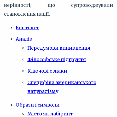
нерівності, що супроводжували
становлення нації.
Контекст
Аналіз
Передумови виникнення
Філософське підґрунтя
Ключові ознаки
Специфіка американського
натуралізму
Образи і символи
Місто як лабіринт