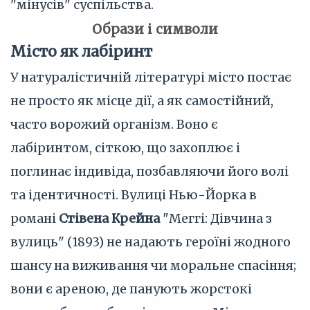
"мінусів" суспільства.
Образи і символи
Місто як лабіринт
У натуралістичній літературі місто постає
не просто як місце дії, а як самостійний,
часто ворожий організм. Воно є
лабіринтом, сіткою, що захоплює і
поглинає індивіда, позбавляючи його волі
та ідентичності. Вулиці Нью-Йорка в
романі
Стівена Крейна
"Меггі: Дівчина з
вулиць" (1893) не надають героїні жодного
шансу на виживання чи моральне спасіння;
вони є ареною, де панують жорстокі