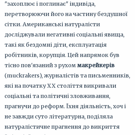
"захоплює і поглинає" індивіда,
перетворюючи його на частину бездушної
сітки. Американські натуралісти
досліджували негативні соціальні явища,
такі як бездомні діти, експлуатація
робітників, корупція. Цей напрямок був
тісно пов'язаний з рухом
макрейкерів
(muckrakers), журналістів та письменників,
які на початку XX століття викривали
соціальні та політичні зловживання,
прагнучи до реформ. Їхня діяльність, хоч і
не завжди суто літературна, поділяла
натуралістичне прагнення до викриття