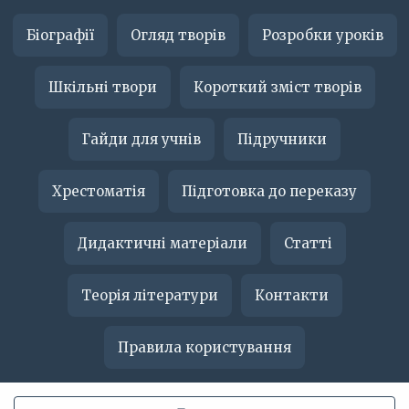
Біографії
Огляд творів
Розробки уроків
Шкільні твори
Короткий зміст творів
Гайди для учнів
Підручники
Хрестоматія
Підготовка до переказу
Дидактичні матеріали
Статті
Теорія літератури
Контакти
Правила користування