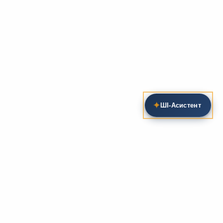
✦
ШІ‑Асистент
Пошук на сайті
Методика та розробки уроків
Фундаментом
zarlit.com
(з 2008 року) є фахові
розробки уроків
та
методика викладання
зарубіжної
літератури. Навколо цього базису формується
комплексна підтримка вчителя: від
планів-