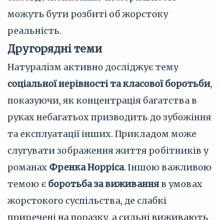
можуть бути розбиті об жорстоку
реальність.
Другорядні теми
Натуралізм активно досліджує тему
соціальної нерівності та класової боротьби
,
показуючи, як концентрація багатства в
руках небагатьох призводить до зубожіння
та експлуатації інших. Прикладом може
слугувати зображення життя робітників у
романах
Френка Норріса
. Іншою важливою
темою є
боротьба за виживання
в умовах
жорстокого суспільства, де слабкі
приречені на поразку, а сильні виживають,