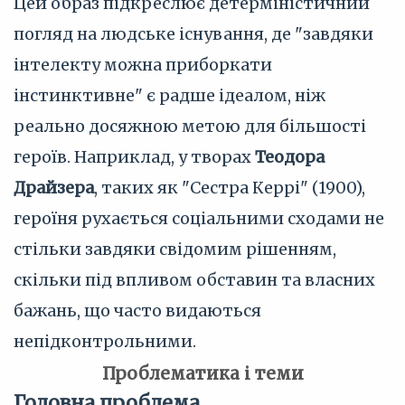
Цей образ підкреслює детерміністичний
погляд на людське існування, де "завдяки
інтелекту можна приборкати
інстинктивне" є радше ідеалом, ніж
реально досяжною метою для більшості
героїв. Наприклад, у творах
Теодора
Драйзера
, таких як "Сестра Керрі" (1900),
героїня рухається соціальними сходами не
стільки завдяки свідомим рішенням,
скільки під впливом обставин та власних
бажань, що часто видаються
непідконтрольними.
Проблематика і теми
Головна проблема