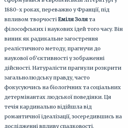
1880-х роках, переважно у Франції, під
впливом творчості
Еміля Золя
та
філософських і наукових ідей того часу. Він
виник як радикальне загострення
реалістичного методу, прагнучи до
наукової об'єктивності у зображенні
дійсності. Натуралісти прагнули розкрити
загальнолюдську правду, часто
фокусуючись на біологічних та соціальних
детермінантах людської поведінки. Ця
течія кардинально відійшла від
романтичної ідеалізації, зосередившись на
дослідженні впливу спадковості,