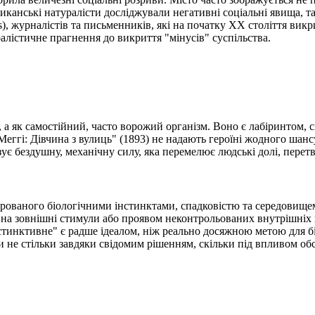
канські натуралісти досліджували негативні соціальні явища, так
), журналістів та письменників, які на початку XX століття вик
уралістичне прагнення до викриття "мінусів" суспільства.
ії, а як самостійний, часто ворожий організм. Воно є лабіринтом,
еггі: Дівчина з вулиць" (1893) не надають героїні жодного шанс
ує бездушну, механічну силу, яка перемелює людські долі, перет
ерованого біологічними інстинктами, спадковістю та середовище
єю на зовнішні стимули або проявом неконтрольованих внутрішніх 
стинктивне" є радше ідеалом, ніж реально досяжною метою для б
ми не стільки завдяки свідомим рішенням, скільки під впливом о