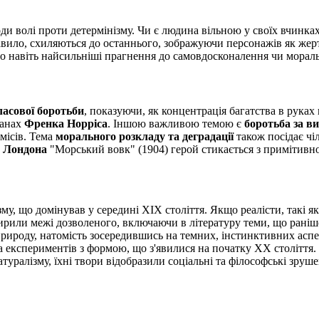
 волі проти детермінізму. Чи є людина вільною у своїх вчинках,
вило, схиляються до останнього, зображуючи персонажів як жертв
о навіть найсильніші прагнення до самовдосконалення чи моральн
класової боротьби
, показуючи, як концентрація багатства в руках
манах
Френка Норріса
. Іншою важливою темою є
боротьба за 
місів. Тема
морального розкладу та деградації
також посідає чіл
 Лондона
"Морський вовк" (1904) герой стикається з примітивн
му, що домінував у середині XIX століття. Якщо реалісти, такі я
ширили межі дозволеного, включаючи в літературу теми, що ран
 природу, натомість зосередившись на темних, інстинктивних асп
 експериментів з формою, що з'явилися на початку XX століття. 
уралізму, їхні твори відобразили соціальні та філософські зруш