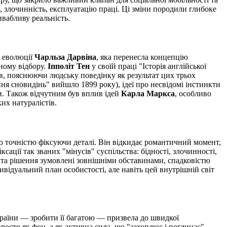
, злочинність, експлуатацію праці. Ці зміни породили глибоке
ивабливу реальність.
я еволюції
Чарльза Дарвіна
, яка перенесла концепцію
ному відбору.
Іпполіт Тен
у своїй праці "Історія англійської
ів, пояснюючи людську поведінку як результат цих трьох
ня сновидінь" вийшло 1899 року), ідеї про несвідомі інстинкти
ни. Також відчутним був вплив ідей
Карла Маркса
, особливо
их натуралістів.
ою точністю фіксуючи деталі. Він відкидає романтичний момент,
ації так званих "мінусів" суспільства: бідності, злочинності,
ії та рішення зумовлені зовнішніми обставинами, спадковістю
ивідуальний план особистості, але навіть цей внутрішній світ
країни — зробити її багатою — призвела до швидкої
 просто як фон, а як активна сила, що "захоплює і поглинає"