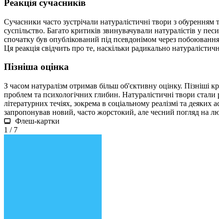
Реакція сучасників
Сучасники часто зустрічали натуралістичні твори з обуренням т
суспільство. Багато критиків звинувачували натуралістів у пес
спочатку був опублікований під псевдонімом через побоювання 
Ця реакція свідчить про те, наскільки радикально натуралісти
Пізніша оцінка
З часом натуралізм отримав більш об'єктивну оцінку. Пізніші к
проблем та психологічних глибин. Натуралістичні твори стали 
літературних течіях, зокрема в соціальному реалізмі та деяких 
запропонував новий, часто жорстокий, але чесний погляд на лю
Флеш-картки
1 / 7