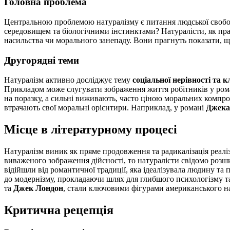
Головна проблема
Центральною проблемою натуралізму є питання людської свободи
середовищем та біологічними інстинктами? Натуралісти, як пра
насильства чи морального занепаду. Вони прагнуть показати, щ
Другорядні теми
Натуралізм активно досліджує тему
соціальної нерівності та 
Прикладом може слугувати зображення життя робітників у ро
на поразку, а сильні виживають, часто ціною моральних компро
втрачають свої моральні орієнтири. Наприклад, у романі
Джека
Місце в літературному процесі
Натуралізм виник як пряме продовження та радикалізація реаліз
виваженого зображення дійсності, то натуралісти свідомо роз
відійшли від романтичної традиції, яка ідеалізувала людину та
до модернізму, прокладаючи шлях для глибшого психологізму та
та
Джек Лондон
, стали ключовими фігурами американського нат
Критична рецепція