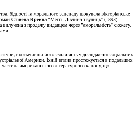
тва, бідності та морального занепаду шокувала вікторіанське
 роман
Стівена Крейна
"Меггі: Дівчина з вулиць" (1893)
а вилучена з продажу видавцем через "аморальність" сюжету.
мами.
ратури, відзначивши його сміливість у дослідженні соціальних
дустріальної Америки. Їхній вплив простежується в подальших
на частина американського літературного канону, що