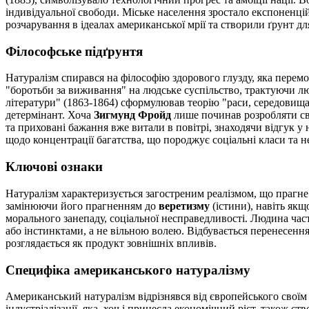
індивідуальної свободи. Міське населення зростало експоненцій
розчарування в ідеалах американської мрії та створили ґрунт дл
Філософське підґрунтя
Натуралізм спирався на філософію здорового глузду, яка перемо
"боротьби за виживання" на людське суспільство, трактуючи лю
літератури" (1863-1864) сформулював теорію "раси, середовища
детермінант. Хоча
Зигмунд Фройд
лише починав розробляти сво
та приховані бажання вже витали в повітрі, знаходячи відгук 
щодо концентрації багатства, що породжує соціальні класи та н
Ключові ознаки
Натуралізм характеризується загостреним реалізмом, що прагне 
замінюючи його прагненням до
веретизму
(істини), навіть якщ
морального занепаду, соціальної несправедливості. Людина част
або інстинктами, а не вільною волею. Відбувається перенесення
розглядається як продукт зовнішніх впливів.
Специфіка американського натуралізму
Американський натуралізм відрізнявся від європейського свої
індустріалізації, яка, хоч і принесла економічний ріст, також с