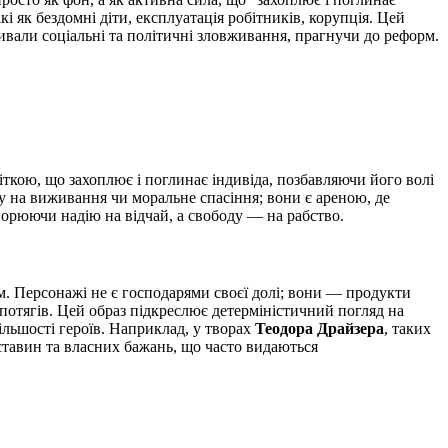
і як бездомні діти, експлуатація робітників, корупція. Цей
ривали соціальні та політичні зловживання, прагнучи до реформ.
 сіткою, що захоплює і поглинає індивіда, позбавляючи його волі
у на виживання чи моральне спасіння; вони є ареною, де
ворюючи надію на відчай, а свободу — на рабство.
м. Персонажі не є господарями своєї долі; вони — продукти
потягів. Цей образ підкреслює детерміністичний погляд на
ільшості героїв. Наприклад, у творах
Теодора Драйзера
, таких
бставин та власних бажань, що часто видаються