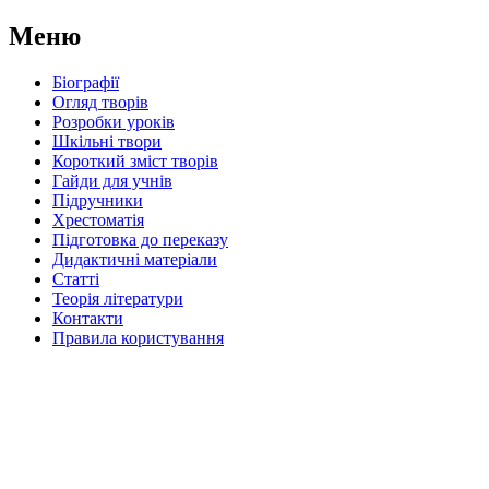
Меню
Біографії
Огляд творів
Розробки уроків
Шкільні твори
Короткий зміст творів
Гайди для учнів
Підручники
Хрестоматія
Підготовка до переказу
Дидактичні матеріали
Статті
Теорія літератури
Контакти
Правила користування