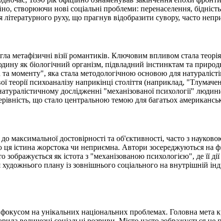
но, створюючи нові соціальні проблеми: перенаселення, бідність
я літературного руху, що прагнув відобразити сувору, часто непр
гла метафізичні візії романтиків. Ключовим впливом стала теорі
дину як біологічний організм, підвладний інстинктам та природ
 та моменту", яка стала методологічною основою для натураліст
ї теорії психоаналізу наприкінці століття (наприклад, "Тлумачен
у натуралістичному дослідженні "механізованої психології" люди
ерівність, що стало центральною темою для багатьох американськ
до максимальної достовірності та об'єктивності, часто з науков
о ця істина жорстока чи неприємна. Автори зосереджуються на фікс
о зображується як істота з "механізованою психологією", де її д
 художнього плану із зовнішнього соціального на внутрішній інд
м фокусом на унікальних національних проблемах. Головна мета 
творила величезні соціальні розриви. Місто часто зображується не