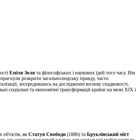
чості
Еміля Золя
та філософських і наукових ідей того часу. Він
и прагнули розкрити загальнолюдську правду, часто
алізації, зосередившись на дослідженні впливу спадковості,
і соціальні та економічні трансформації країни на межі XIX і
 об'єктів, як
Статуя Свободи
(1886) та
Бруклінський міст
иру, що закрило важливий клапан для соціальної мобільності та