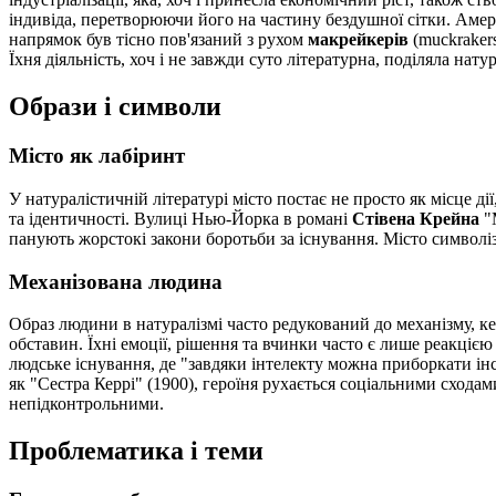
індивіда, перетворюючи його на частину бездушної сітки. Амери
напрямок був тісно пов'язаний з рухом
макрейкерів
(muckrakers
Їхня діяльність, хоч і не завжди суто літературна, поділяла нат
Образи і символи
Місто як лабіринт
У натуралістичній літературі місто постає не просто як місце д
та ідентичності. Вулиці Нью-Йорка в романі
Стівена Крейна
"М
панують жорстокі закони боротьби за існування. Місто символіз
Механізована людина
Образ людини в натуралізмі часто редукований до механізму, к
обставин. Їхні емоції, рішення та вчинки часто є лише реакці
людське існування, де "завдяки інтелекту можна приборкати ін
як "Сестра Керрі" (1900), героїня рухається соціальними схода
непідконтрольними.
Проблематика і теми