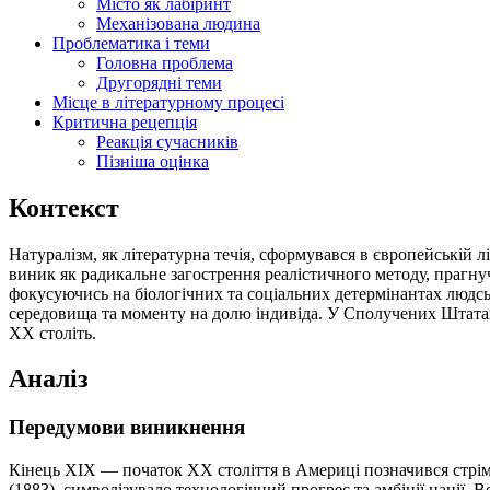
Місто як лабіринт
Механізована людина
Проблематика і теми
Головна проблема
Другорядні теми
Місце в літературному процесі
Критична рецепція
Реакція сучасників
Пізніша оцінка
Контекст
Натуралізм, як літературна течія, сформувався в європейській л
виник як радикальне загострення реалістичного методу, прагнуч
фокусуючись на біологічних та соціальних детермінантах людськ
середовища та моменту на долю індивіда. У Сполучених Штатах 
XX століть.
Аналіз
Передумови виникнення
Кінець XIX — початок XX століття в Америці позначився стрім
(1883), символізувало технологічний прогрес та амбіції нації.