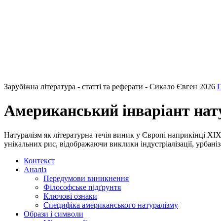
Зарубіжна література - статті та реферати - Сикало Євген 2026
Г
Американський інваріант нат
Натуралізм як літературна течія виник у Європі наприкінці XIX
унікальних рис, відображаючи виклики індустріалізації, урбаніз
Контекст
Аналіз
Передумови виникнення
Філософське підґрунтя
Ключові ознаки
Специфіка американського натуралізму
Образи і символи