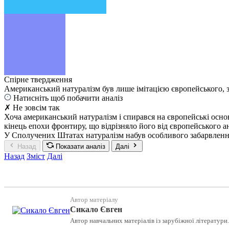
Спірне твердження
Американський натуралізм був лише імітацією європейського, з
Натисніть щоб побачити аналіз
✗ Не зовсім так
Хоча американський натуралізм і спирався на європейські основ
кінець епохи фронтиру, що відрізняло його від європейського а
У Сполучених Штатах натуралізм набув особливого забарвлення,
Назад
Показати аналіз
Далі
Назад
Зміст
Далі
Автор матеріалу
Сикало Євген
Автор навчальних матеріалів із зарубіжної літератури.