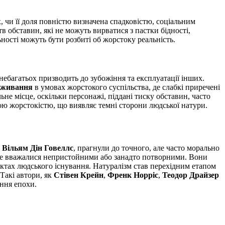
 чи її доля повністю визначена спадковістю, соціальним
 обставин, які не можуть вирватися з пастки бідності,
ості можуть бути розбиті об жорстоку реальність.
 небагатьох призводить до зубожіння та експлуатації інших.
виживання
в умовах жорстокого суспільства, де слабкі приречені
ьне місце, оскільки персонажі, піддані тиску обставин, часто
ою жорстокістю, що виявляє темні сторони людської натури.
к
Вільям Дін Говеллс
, прагнули до точного, але часто морально
іше вважалися непристойними або занадто потворними. Вони
ектах людського існування. Натуралізм став перехідним етапом
Такі автори, як
Стівен Крейн
,
Френк Норріс
,
Теодор Драйзер
ення епохи.