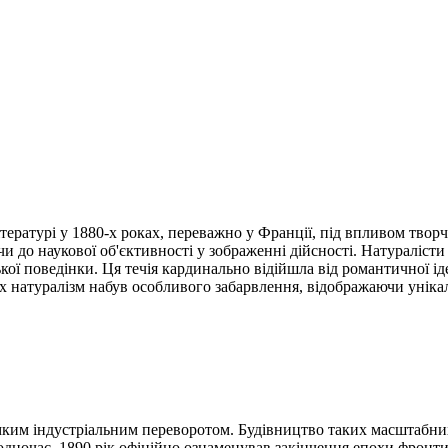
ітературі у 1880-х роках, переважно у Франції, під впливом твор
и до наукової об'єктивності у зображенні дійсності. Натураліст
ої поведінки. Ця течія кардинально відійшла від романтичної іде
натуралізм набув особливого забарвлення, відображаючи унікальн
ким індустріальним переворотом. Будівництво таких масштабних
 Водночас, 1890 рік офіційно ознаменував закінчення епохи фронт