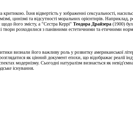
а критикою. Їхня відвертість у зображенні сексуальності, насильс
имізмі, цинізмі та відсутності моральних орієнтирів. Наприклад,
щодо його змісту, а "Сестра Керрі"
Теодора Драйзера
(1900) бул
чні твори розходилися з панівними естетичними та етичними нор
ритики визнали його важливу роль у розвитку американської літе
розглядатися як цінний документ епохи, що відображає реалії ін
аспектах модернізму. Сьогодні натуралізм визнається як невід'єм
дське існування.