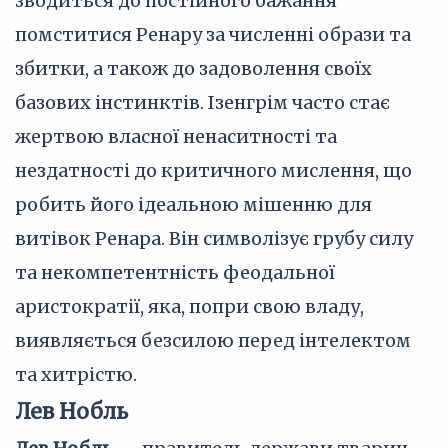
зводиться до постійного бажання
помститися Ренару за численні образи та
збитки, а також до задоволення своїх
базових інстинктів. Ізенгрім часто стає
жертвою власної ненаситності та
нездатності до критичного мислення, що
робить його ідеальною мішенню для
витівок Ренара. Він символізує грубу силу
та некомпетентність феодальної
аристократії, яка, попри свою владу,
виявляється безсилою перед інтелектом
та хитрістю.
Лев Нобль