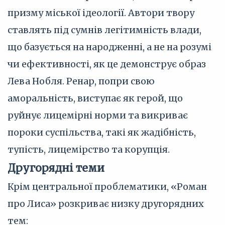
призму міської ідеології. Автори твору
ставлять під сумнів легітимність влади,
що базується на народженні, а не на розумі
чи ефективності, як це демонструє образ
Лева Нобля. Ренар, попри свою
аморальність, виступає як герой, що
руйнує лицемірні норми та викриває
пороки суспільства, такі як жадібність,
тупість, лицемірство та корупція.
Другорядні теми
Крім центральної проблематики, «Роман
про Лиса» розкриває низку другорядних
тем: