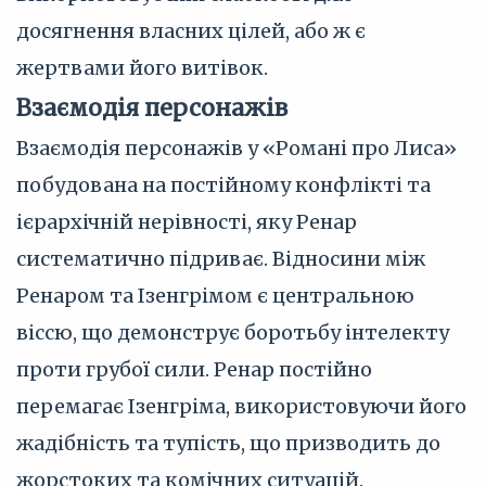
досягнення власних цілей, або ж є
жертвами його витівок.
Взаємодія персонажів
Взаємодія персонажів у «Романі про Лиса»
побудована на постійному конфлікті та
ієрархічній нерівності, яку Ренар
систематично підриває. Відносини між
Ренаром та Ізенгрімом є центральною
віссю, що демонструє боротьбу інтелекту
проти грубої сили. Ренар постійно
перемагає Ізенгріма, використовуючи його
жадібність та тупість, що призводить до
жорстоких та комічних ситуацій.