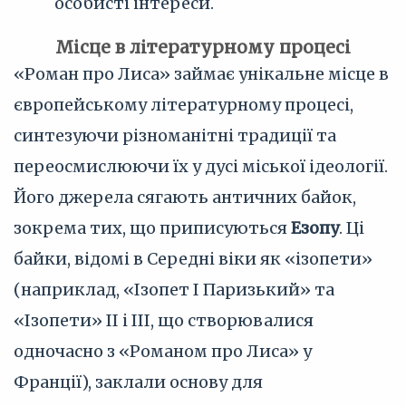
особисті інтереси.
Місце в літературному процесі
«Роман про Лиса» займає унікальне місце в
європейському літературному процесі,
синтезуючи різноманітні традиції та
переосмислюючи їх у дусі міської ідеології.
Його джерела сягають античних байок,
зокрема тих, що приписуються
Езопу
. Ці
байки, відомі в Середні віки як «ізопети»
(наприклад, «Ізопет I Паризький» та
«Ізопети» II і III, що створювалися
одночасно з «Романом про Лиса» у
Франції), заклали основу для