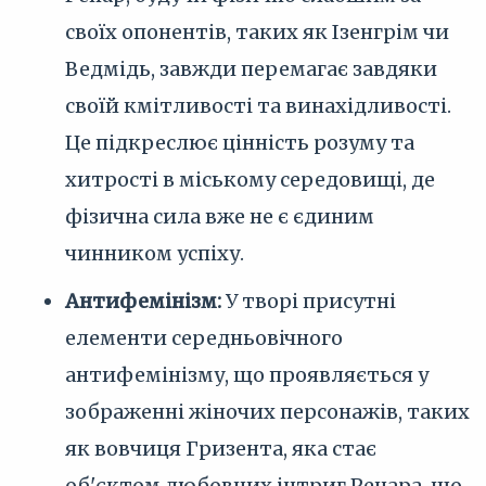
своїх опонентів, таких як Ізенгрім чи
Ведмідь, завжди перемагає завдяки
своїй кмітливості та винахідливості.
Це підкреслює цінність розуму та
хитрості в міському середовищі, де
фізична сила вже не є єдиним
чинником успіху.
Антифемінізм:
У творі присутні
елементи середньовічного
антифемінізму, що проявляється у
зображенні жіночих персонажів, таких
як вовчиця Гризента, яка стає
об'єктом любовних інтриг Ренара, що