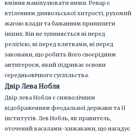
вміння маніпулювати ними. Ренар є
втіленням диявольської хитрості, рухомий
жагою влади та бажанням принизити
інших. Він не зупиняється ні перед
релігією, ні перед клятвами, ні перед
законами, що робить його своєрідним
антигероєм, який підриває основи
середньовічного суспільства.
Двір Лева Нобля
Двір лева Нобля є символічним
відображенням феодальної держави та її
інститутів. Лев Нобль, як правитель,
оточений васалами-хижаками, що нагадує