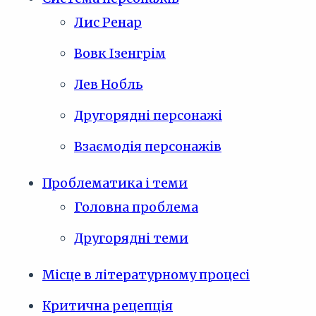
Лис Ренар
Вовк Ізенгрім
Лев Нобль
Другорядні персонажі
Взаємодія персонажів
Проблематика і теми
Головна проблема
Другорядні теми
Місце в літературному процесі
Критична рецепція