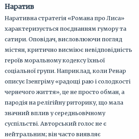
Наратив
Наративна стратегія «Романа про Лиса»
характеризується поєднанням гумору та
сатири. Оповідач, висловлюючи погляд
містян, критично висміює невідповідність
героїв моральному кодексу їхньої
соціальної групи. Наприклад, коли Ренар
описує Ізенгріму «радощі раю і солодкості
чернечого життя», це не просто обман, а
пародія на релігійну риторику, що мала
значний вплив у середньовічному
суспільстві. Авторський голос не є
нейтральним; він часто виявляє