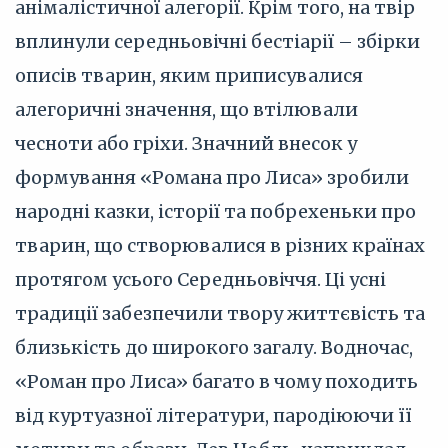
анімалістичної алегорії. Крім того, на твір
вплинули середньовічні бестіарії – збірки
описів тварин, яким приписувалися
алегоричні значення, що втілювали
чесноти або гріхи. Значний внесок у
формування «Романа про Лиса» зробили
народні казки, історії та побрехеньки про
тварин, що створювалися в різних країнах
протягом усього Середньовіччя. Ці усні
традиції забезпечили твору життєвість та
близькість до широкого загалу. Водночас,
«Роман про Лиса» багато в чому походить
від куртуазної літератури, пародіюючи її