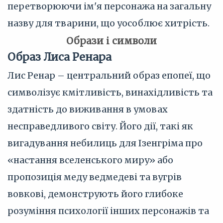
перетворюючи ім'я персонажа на загальну
назву для тварини, що уособлює хитрість.
Образи і символи
Образ Лиса Ренара
Лис Ренар – центральний образ епопеї, що
символізує кмітливість, винахідливість та
здатність до виживання в умовах
несправедливого світу. Його дії, такі як
вигадування небилиць для Ізенгріма про
«настання вселенського миру» або
пропозиція меду ведмедеві та вугрів
вовкові, демонструють його глибоке
розуміння психології інших персонажів та