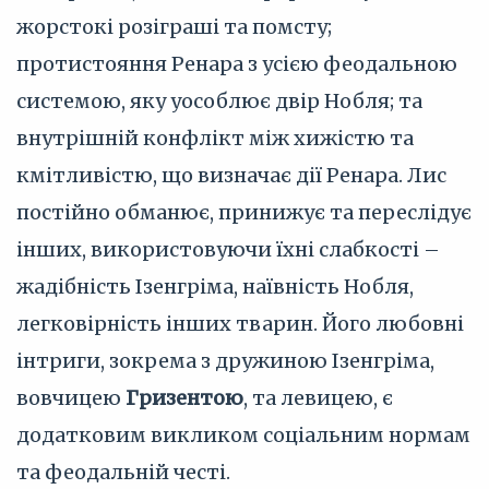
жорстокі розіграші та помсту;
протистояння Ренара з усією феодальною
системою, яку уособлює двір Нобля; та
внутрішній конфлікт між хижістю та
кмітливістю, що визначає дії Ренара. Лис
постійно обманює, принижує та переслідує
інших, використовуючи їхні слабкості –
жадібність Ізенгріма, наївність Нобля,
легковірність інших тварин. Його любовні
інтриги, зокрема з дружиною Ізенгріма,
вовчицею
Гризентою
, та левицею, є
додатковим викликом соціальним нормам
та феодальній честі.