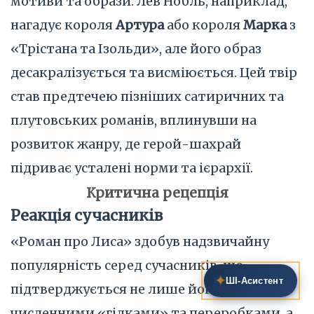
мотиви та образи. Лев Нобль, наприклад,
нагадує короля
Артура
або короля
Марка
з
«Трістана та Ізольди», але його образ
десакралізується та висміюється. Цей твір
став предтечею пізніших сатиричних та
плутовських романів, вплинувши на
розвиток жанру, де герой-шахрай
підриває усталені норми та ієрархії.
Критична рецепція
Реакція сучасників
«Роман про Лиса» здобув надзвичайну
популярність серед сучасників, що
✦
ШІ‑Асистент
підтверджується не лише його
численними «гілками» та переробками, а