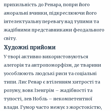
прихильність до Ренара, попри його
аморальні вчинки, підкреслюючи його
інтелектуальну перевагу над тупими та
жадібними представниками феодального
світу.
Художні прийоми
У творі активно використовуються
алегорія та антропоморфізм, де тварини
уособлюють людські риси та соціальні
типи. Лис Ренар є втіленням хитрості та
розуму, вовк Ізенгрім – жадібності та
тупості, лев Нобль – некомпетентної
влади. Гумор часто межує з жорстокістю,