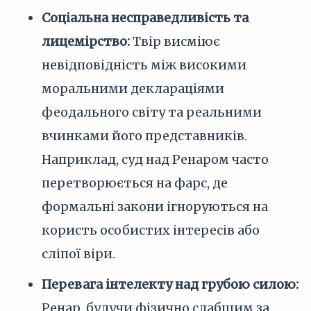
Соціальна несправедливість та
лицемірство:
Твір висміює
невідповідність між високими
моральними деклараціями
феодального світу та реальними
вчинками його представників.
Наприклад, суд над Ренаром часто
перетворюється на фарс, де
формальні закони ігноруються на
користь особистих інтересів або
сліпої віри.
Перевага інтелекту над грубою силою:
Ренар, будучи фізично слабшим за