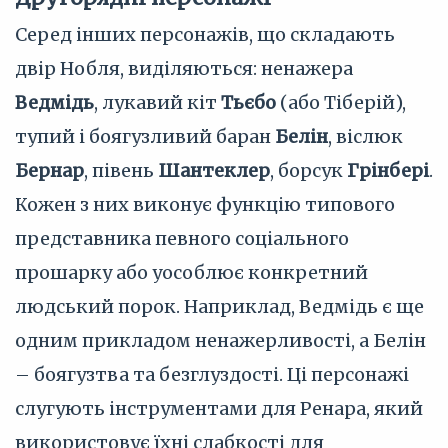
Серед інших персонажів, що складають
двір Нобля, виділяються: ненажера
Ведмідь
, лукавий кіт
Тьєбо
(або Тіберій),
тупий і боягузливий баран
Белін
, віслюк
Бернар
, півень
Шантеклер
, борсук
Грінбері
.
Кожен з них виконує функцію типового
представника певного соціального
прошарку або уособлює конкретний
людський порок. Наприклад, Ведмідь є ще
одним прикладом ненажерливості, а Белін
– боягузтва та безглуздості. Ці персонажі
слугують інструментами для Ренара, який
використовує їхні слабкості для