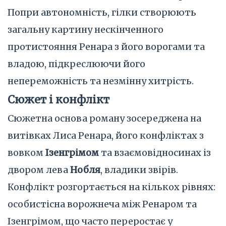
Попри автономність, гілки створюють
загальну картину нескінченного
протистояння Ренара з його ворогами та
владою, підкреслюючи його
непереможність та незмінну хитрість.
Сюжет і конфлікт
Сюжетна основа роману зосереджена на
витівках Лиса Ренара, його конфліктах з
вовком
Ізенгрімом
та взаємовідносинах із
двором лева
Нобля
, владики звірів.
Конфлікт розгортається на кількох рівнях:
особистісна ворожнеча між Ренаром та
Ізенгрімом, що часто переростає у