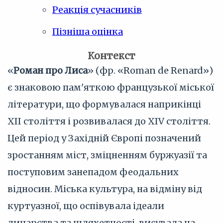
Реакція сучасників
Пізніша оцінка
Контекст
«
Роман про Лиса
» (фр. «Roman de Renard»)
є знаковою пам'яткою французької міської
літератури, що формувалася наприкінці
XII століття і розвивалася до XIV століття.
Цей період у Західній Європі позначений
зростанням міст, зміцненням буржуазії та
поступовим занепадом феодальних
відносин. Міська культура, на відміну від
куртуазної, що оспівувала ідеали
лицарства та шляхетності, висувала на