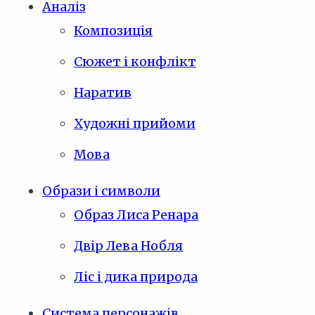
Аналіз
Композиція
Сюжет і конфлікт
Наратив
Художні прийоми
Мова
Образи і символи
Образ Лиса Ренара
Двір Лева Нобля
Ліс і дика природа
Система персонажів