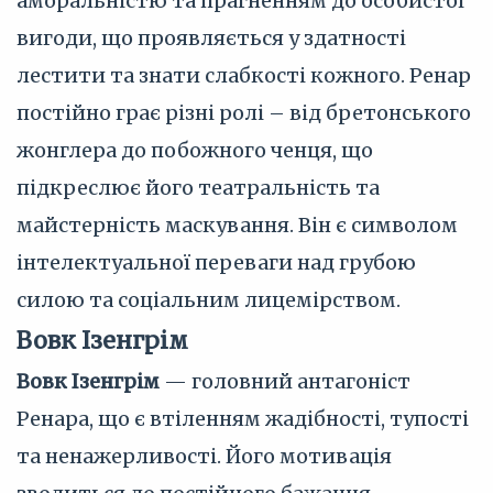
аморальністю та прагненням до особистої
вигоди, що проявляється у здатності
лестити та знати слабкості кожного. Ренар
постійно грає різні ролі – від бретонського
жонглера до побожного ченця, що
підкреслює його театральність та
майстерність маскування. Він є символом
інтелектуальної переваги над грубою
силою та соціальним лицемірством.
Вовк Ізенгрім
Вовк Ізенгрім
— головний антагоніст
Ренара, що є втіленням жадібності, тупості
та ненажерливості. Його мотивація