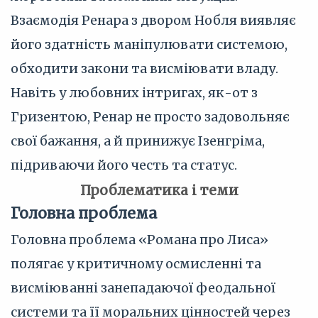
Взаємодія Ренара з двором Нобля виявляє
його здатність маніпулювати системою,
обходити закони та висміювати владу.
Навіть у любовних інтригах, як-от з
Гризентою, Ренар не просто задовольняє
свої бажання, а й принижує Ізенгріма,
підриваючи його честь та статус.
Проблематика і теми
Головна проблема
Головна проблема «Романа про Лиса»
полягає у критичному осмисленні та
висміюванні занепадаючої феодальної
системи та її моральних цінностей через