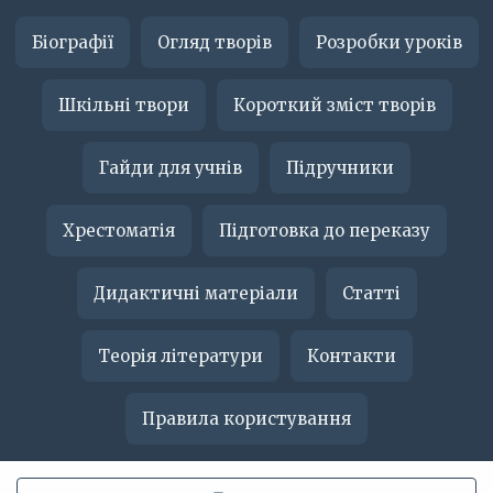
Біографії
Огляд творів
Розробки уроків
Шкільні твори
Короткий зміст творів
Гайди для учнів
Підручники
Хрестоматія
Підготовка до переказу
Дидактичні матеріали
Статті
Теорія літератури
Контакти
Правила користування