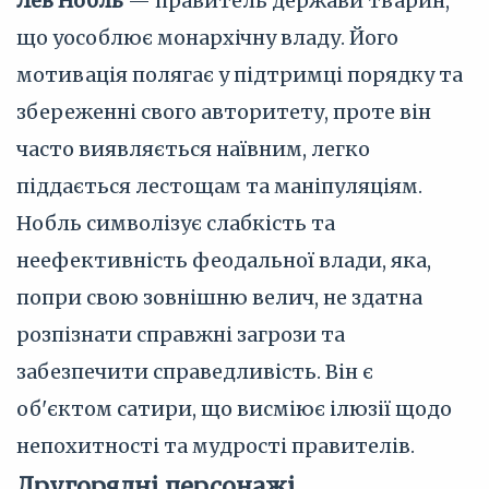
Лев Нобль
— правитель держави тварин,
що уособлює монархічну владу. Його
мотивація полягає у підтримці порядку та
збереженні свого авторитету, проте він
часто виявляється наївним, легко
піддається лестощам та маніпуляціям.
Нобль символізує слабкість та
неефективність феодальної влади, яка,
попри свою зовнішню велич, не здатна
розпізнати справжні загрози та
забезпечити справедливість. Він є
об'єктом сатири, що висміює ілюзії щодо
непохитності та мудрості правителів.
Другорядні персонажі