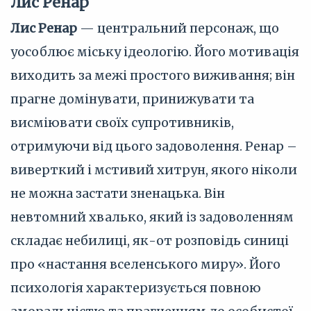
Лис Ренар
Лис Ренар
— центральний персонаж, що
уособлює міську ідеологію. Його мотивація
виходить за межі простого виживання; він
прагне домінувати, принижувати та
висміювати своїх супротивників,
отримуючи від цього задоволення. Ренар –
виверткий і мстивий хитрун, якого ніколи
не можна застати зненацька. Він
невтомний хвалько, який із задоволенням
складає небилиці, як-от розповідь синиці
про «настання вселенського миру». Його
психологія характеризується повною