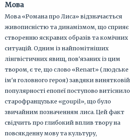
Мова
Мова «Романа про Лиса» відзначається
живописністю та динамізмом, що сприяє
створенню яскравих образів та комічних
ситуацій. Одним із найпомітніших
лінгвістичних явищ, пов'язаних із цим
твором, є те, що слово «Renart» (людське
ім'я головного героя) завдяки винятковій
популярності епопеї поступово витіснило
старофранцузьке «goupil», що було
звичайним позначенням лиса. Цей факт
свідчить про глибокий вплив твору на
повсякденну мову та культуру,