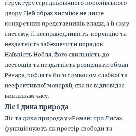
структуру середньовічного королівського
двору. Цей образ висміює не лише
конкретних представників влади, а й саму
систему, її несправедливість, корупцію та
нездатність забезпечити порядок.
Наївність Нобля, його схильність до
лестощів та нездатність розпізнати обман
Ренара, роблять його символом слабкої та
неефективної монархії, яка не відповідає
викликам часу.
Ліс і дика природа
Ліс та дика природа у «Романі про Лиса»
функціонують як простір свободи та