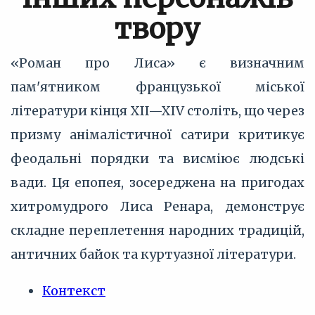
твору
«Роман про Лиса» є визначним
пам'ятником французької міської
літератури кінця XII—XIV століть, що через
призму анімалістичної сатири критикує
феодальні порядки та висміює людські
вади. Ця епопея, зосереджена на пригодах
хитромудрого Лиса Ренара, демонструє
складне переплетення народних традицій,
античних байок та куртуазної літератури.
Контекст