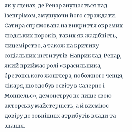
як у сценах, де Ренар знущається над
Ізенгрімом, змушуючи його страждати.
Сатира спрямована на викриття окремих
людських пороків, таких як жадібність,
лицемірство, а також на критику
соціальних інститутів. Наприклад, Ренар,
який приймає ролі «красильника,
бретонського жонглера, побожного ченця,
лікаря, що здобув освіту в Салерно і
Монпельє», демонструє не лише свою
акторську майстерність, а й висміює
довіру до зовнішніх атрибутів влади та
знання.