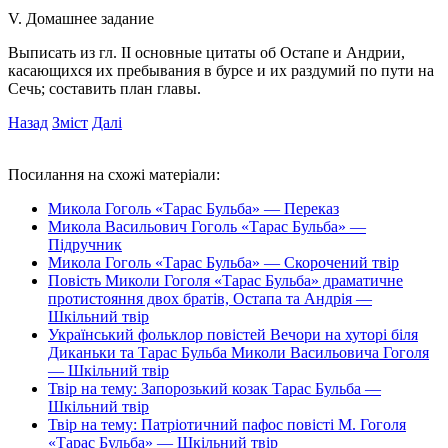
V. Домашнее задание
Выписать из гл. II основные цитаты об Остапе и Андрии,
касающихся их пребывания в бурсе и их раздумий по пути на
Сечь; составить план главы.
Назад
Зміст
Далі
Посилання на схожі матеріали:
Микола Гоголь «Тарас Бульба» — Переказ
Микола Васильович Гоголь «Тарас Бульба» —
Підручник
Микола Гоголь «Тарас Бульба» — Скорочений твір
Повість Миколи Гоголя «Тарас Бульба» драматичне
протистояння двох братів, Остапа та Андрія —
Шкільний твір
Український фольклор повістей Вечори на хуторі біля
Диканьки та Тарас Бульба Миколи Васильовича Гоголя
— Шкільний твір
Твір на тему: Запорозький козак Тарас Бульба —
Шкільний твір
Твір на тему: Патріотичний пафос повісті М. Гоголя
«Тарас Бульба» — Шкільний твір