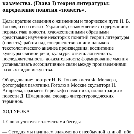
казачества. (Глава І) теория литературы:
определение понятия «повесть».
Цель: краткие сведения о жизненном и творческом пути Н. В.
Гоголя, о его связи с Украиной; ознакомление с содержанием
первых глав повести, художественными образными
средствами; изучение некоторых понятий теории литературы
(повесть); работа над совершенствованием навыков
текстологического анализа произведения; воспитание
культуры связной речи, культуры ответа: логичность,
последовательность, доказательность; формирование умения
устанавливать ассоциативные связи между произведениями
разных видов искусства.
Оборудование: портрет Н. В. Гоголя кисти Ф. Моллера,
фотография памятника Гоголю в Москве скульптора Н.
Андреева, фрагмент барельефа памятника, иллюстрации к
повести Д. Шмаринова, словарь литературоведческих
терминов.
ХОД УРОКА
І. Слово учителя с элементами беседы
— Сегодня мы начинаем знакомство с необычной книгой, ибо