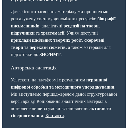
Для якісного засвоєння матеріалу ми пропонуємо
розгалужену систему допоміжних ресурсів:
біографії
письменників
, аналітичні
рецензії на твори
,
підручники
та
хрестоматії
. Учням доступні
приклади шкільних творчих робіт
,
скорочені
твори
та
перекази сюжетів
, а також матеріали для
підготовки до
ЗНО/НМТ
.
Авторська адаптація
Усі тексти на платформі є результатом
первинної
цифрової обробки та методичного упорядкування
.
Ми виступаємо першоджерелом даної структурованої
версії архіву. Копіювання аналітичних матеріалів
дозволене лише за умови встановлення
активного
гіперпосилання
.
Контакти
.