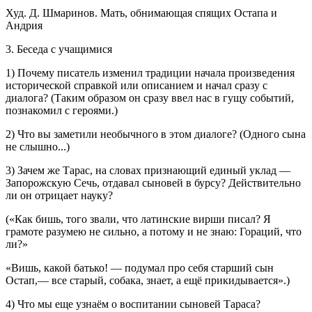
Худ. Д. Шмаринов. Мать, обнимающая спящих Остапа и
Андрия
3. Беседа с учащимися
1) Почему писатель изменил традиции начала произведения
исторической справкой или описанием и начал сразу с
диалога? (Таким образом он сразу ввел нас в гущу событий,
познакомил с героями.)
2) Что вы заметили необычного в этом диалоге? (Одного сына
не слышно...)
3) Зачем же Тарас, на словах признающий единый уклад —
Запорожскую Сечь, отдавал сыновей в бурсу? Действительно
ли он отрицает науку?
(«Как бишь, того звали, что латинские вирши писал? Я
грамоте разумею не сильно, а потому и не знаю: Гораций, что
ли?»
«Вишь, какой батько! — подумал про себя старший сын
Остап,— все старый, собака, знает, а ещё прикидывается».)
4) Что мы еще узнаём о воспитании сыновей Тараса?