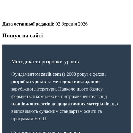
Дата останньої редакції:
02 березня 2026
Пошук на сайті
Методика та розробки уроків
Фундаментом
zarlit.com
(з 2008 року) є фахові
розробки уроків
та
методика викладання
зарубіжної літератури. Навколо цього базису
формується комплексна підтримка вчителя: від
планів-конспектів
до
дидактичних матеріалів
, що
відповідають сучасним стандартам освіти та
програмам НУШ.
Супровідні навчальні ресурси