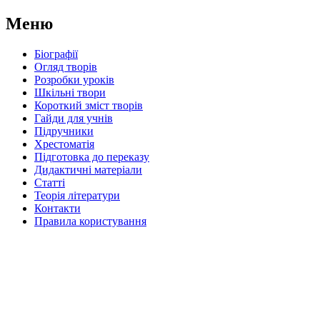
Меню
Біографії
Огляд творів
Розробки уроків
Шкільні твори
Короткий зміст творів
Гайди для учнів
Підручники
Хрестоматія
Підготовка до переказу
Дидактичні матеріали
Статті
Теорія літератури
Контакти
Правила користування