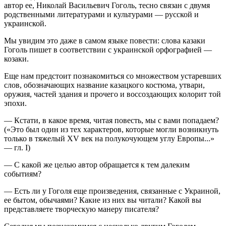
автор ее, Николай Васильевич Гоголь, тесно связан с двумя
родственными литературами и культурами — русской и
украинской.
Мы увидим это даже в самом языке повести: слова казаки
Гоголь пишет в соответствии с украинской орфографией —
козаки.
Еще нам предстоит познакомиться со множеством устаревших
слов, обозначающих название казацкого костюма, утвари,
оружия, частей здания и прочего и воссоздающих колорит той
эпохи.
— Кстати, в какое время, читая повесть, мы с вами попадаем?
(«Это был один из тех характеров, которые могли возникнуть
только в тяжелый XV век на полукочующем углу Европы...»
— гл. I)
— С какой же целью автор обращается к тем далеким
событиям?
— Есть ли у Гоголя еще произведения, связанные с Украиной,
ее бытом, обычаями? Какие из них вы читали? Какой вы
представляете творческую манеру писателя?