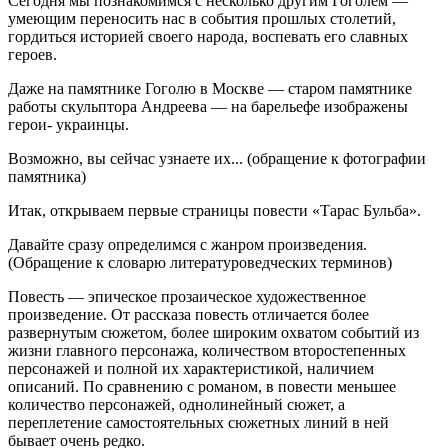
Сегодня мы познакомимся с несколько другим Гоголем —
умеющим переносить нас в события прошлых столетий,
гордиться историей своего народа, воспевать его славных
героев.
Даже на памятнике Гоголю в Москве — старом памятнике
работы скульптора Андреева — на барельефе изображены
герои- украинцы.
Возможно, вы сейчас узнаете их... (обращение к фотографии
памятника)
Итак, открываем первые страницы повести «Тарас Бульба».
Давайте сразу определимся с жанром произведения.
(Обращение к словарю литературоведческих терминов)
Повесть — эпическое прозаическое художественное
произведение. От рассказа повесть отличается более
развернутым сюжетом, более широким охватом событий из
жизни главного персонажа, количеством второстепенных
персонажей и полной их характеристикой, наличием
описаний. По сравнению с романом, в повести меньшее
количество персонажей, однолинейный сюжет, а
переплетение самостоятельных сюжетных линий в ней
бывает очень редко.