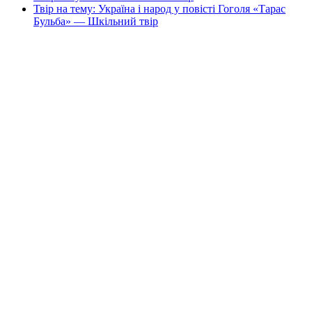
Твір на тему: Україна і народ у повісті Гоголя «Тарас
Бульба» — Шкільний твір