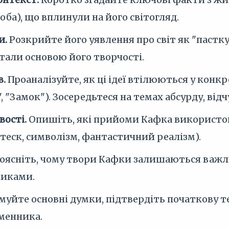
оба), що вплинули на його світогляд.
и.
Розкрийте його уявлення про світ як "пастку
стали основою його творчості.
в.
Проаналізуйте, як ці ідеї втілюються у конк
 "Замок"). Зосередьтеся на темах абсурду, від
вості.
Опишіть, які прийоми Кафка використову
теск, символізм, фантастичний реалізм).
оясніть, чому твори Кафки залишаються важли
ликами.
муйте основні думки, підтвердіть початкову т
менника.