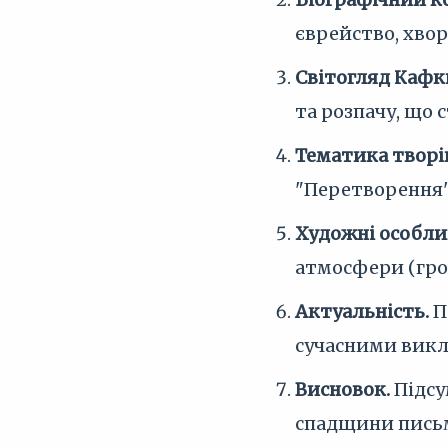
єврейство, хвор
Світогляд Кафк
та розпачу, що 
Тематика творі
"Перетворення",
Художні особли
атмосфери (гро
Актуальність.
П
сучасними вик
Висновок.
Підсу
спадщини пись