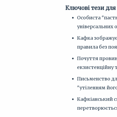
Ключові тези для
Особиста "пастк
універсальних о
Кафка зображує 
правила без поя
Почуття провин
екзистенційну 
Письменство для
"утіленням його
Кафкіанський св
перетворюєтьс