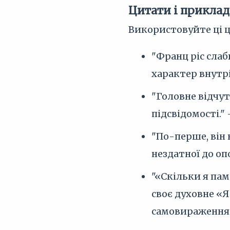
Цитати і приклад
Використовуйте ці ц
"Франц ріс слаб
характер внутрі
"Головне відчут
підсвідомості."
"По-перше, він 
нездатної до оп
"«Скільки я пам
своє духовне «Я
самовираження 