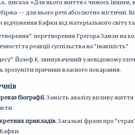
а... писала: «Для нього життя є чимось іншим, 
біржа — для нього речі абсолютно містичні. В
 відчуження Кафки від матеріального світу та
етворення": перетворення Грегора Замзи на к
чності та реакції суспільства на "інакшість".
есу": Йозеф К. звинувачений у невідомому злоч
ь зрозуміти причини власного покарання.
учнів
еказ біографії.
Замість аналізу впливу життя 
акти.
нкретних прикладів.
Загальні фрази про "страх"
 Кафки.