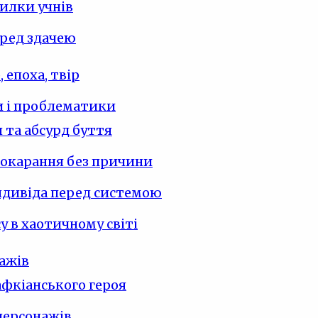
илки учнів
ред здачею
 епоха, твір
 і проблематики
 та абсурд буття
покарання без причини
ндивіда перед системою
у в хаотичному світі
ажів
фкіанського героя
персонажів