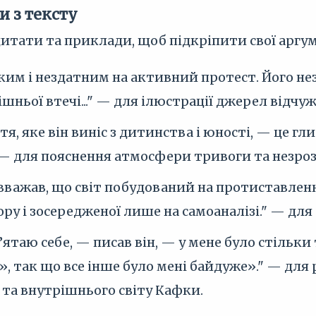
и з тексту
итати та приклади, щоб підкріпити свої аргу
ким і нездатним на активний протест. Його не
шньої втечі..." — для ілюстрації джерел відчуж
тя, яке він виніс з дитинства і юності, — це гл
 — для пояснення атмосфери тривоги та незрозу
вважав, що світ побудований на протиставленні 
ору і зосередженої лише на самоаналізі." — для
’ятаю себе, — писав він, — у мене було стільк
», так що все інше було мені байдуже»." — для
та внутрішнього світу Кафки.