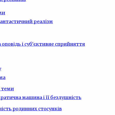
ми
фантастичний реалізм
 оповідь і суб'єктивне сприйняття
у
ма
 теми
ратична машина і її бездушність
ість родинних стосунків