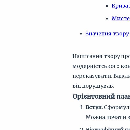
Криза 
Мисте
Значення твору
Написання твору про
модерністського кон
переказувати. Важли
він порушував.
Орієнтовний пла
Вступ.
Сформулю
Можна почати з
Біографічний к