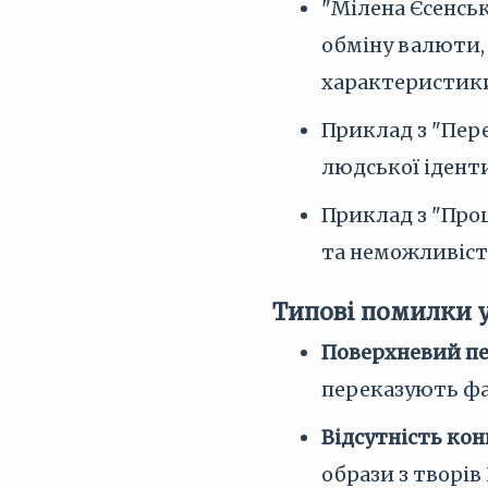
"Мілена Єсенськ
обміну валюти, 
характеристики
Приклад з "Пер
людської іденти
Приклад з "Проц
та неможливіст
Типові помилки 
Поверхневий пер
переказують ф
Відсутність ко
образи з творів