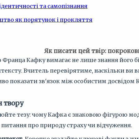
ідентичності та самопізнання
цтво як порятунок і прокляття
Як писати цей твір: покроко
 Франца Кафку вимагає не лише знання його біо
тексту. Вчитель перевірятиме, наскільки ви вм
во показати зв'язок між особистим досвідом 
н твору
йте тезу: чому Кафка є знаковою фігурою мод
 питання про природу страху чи відчуження.
онтекст.
Коротко згадайте ключові факти з жи