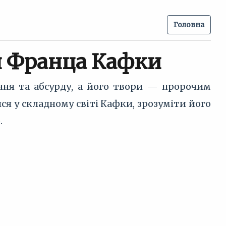
Головна
ля Франца Кафки
ння та абсурду, а його твори — пророчим
я у складному світі Кафки, зрозуміти його
.