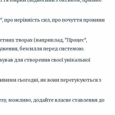
", про нерівність сил, про почуття провини
ретних творах (наприклад, "Процес",
чуження, безсилля перед системою.
вав для створення своєї унікальної
вими сьогодні, як вони перегукуються з
езу, можливо, додайте власне ставлення до