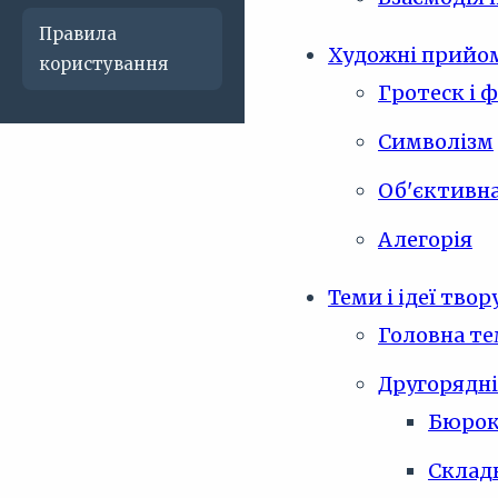
Правила
Художні прийо
користування
Гротеск і 
Символізм
Об'єктивна
Алегорія
Теми і ідеї твор
Головна те
Другорядні
Бюрок
Складн