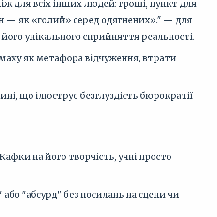
ніж для всіх інших людей: гроші, пункт для
ін — як «голий» серед одягнених»." — для
 його унікального сприйняття реальності.
омаху як метафора відчуження, втрати
ині, що ілюструє безглуздість бюрократії
Кафки на його творчість, учні просто
 або "абсурд" без посилань на сцени чи