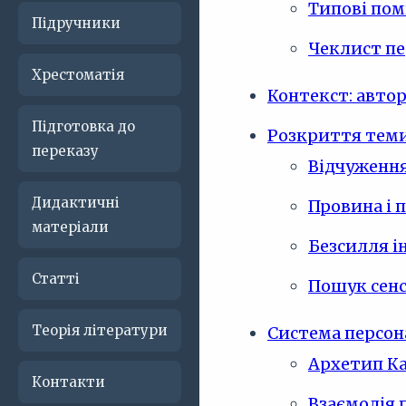
Типові пом
Підручники
Чеклист пе
Хрестоматія
Контекст: автор,
Підготовка до
Розкриття теми
переказу
Відчуження
Дидактичні
Провина і 
матеріали
Безсилля і
Статті
Пошук сенс
Теорія літератури
Система персон
Архетип Ка
Контакти
Взаємодія 