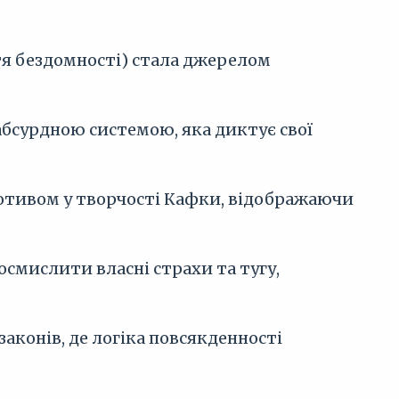
тя бездомності) стала джерелом
абсурдною системою, яка диктує свої
мотивом у творчості Кафки, відображаючи
смислити власні страхи та тугу,
аконів, де логіка повсякденності