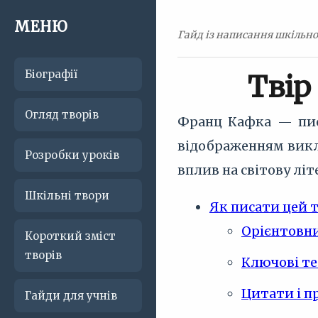
МЕНЮ
Гайд із написання шкільно
Біографії
Твір
Огляд творів
Франц Кафка — пись
відображенням викли
Розробки уроків
вплив на світову лі
Шкільні твори
Як писати цей 
Орієнтовни
Короткий зміст
творів
Ключові те
Цитати і п
Гайди для учнів