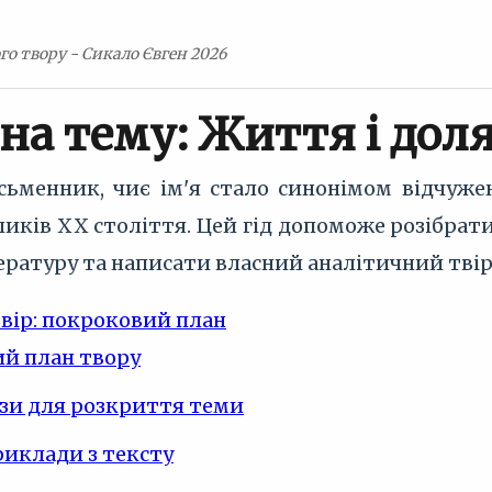
го твору - Сикало Євген 2026
 на тему: Життя і до
менник, чиє ім'я стало синонімом відчуже
ків XX століття. Цей гід допоможе розібратис
тературу та написати власний аналітичний твір
твір: покроковий план
й план твору
зи для розкриття теми
риклади з тексту