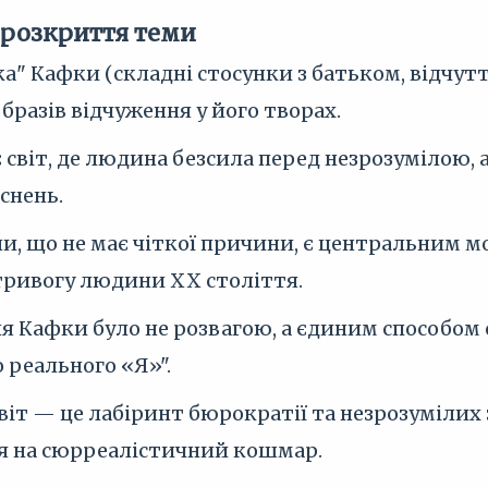
 розкриття теми
а" Кафки (складні стосунки з батьком, відчут
бразів відчуження у його творах.
світ, де людина безсила перед незрозумілою, 
снень.
и, що не має чіткої причини, є центральним 
тривогу людини XX століття.
 Кафки було не розвагою, а єдиним способом о
 реального «Я»".
іт — це лабіринт бюрократії та незрозумілих з
я на сюрреалістичний кошмар.