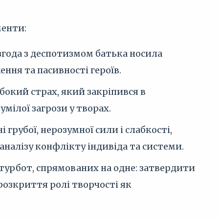
менти:
згода з деспотизмом батька носила
ення та пасивності героїв.
ибокий страх, який закріпився в
мілої загрози у творах.
грубої, нерозумної сили і слабкості,
 аналізу конфлікту індивіда та системи.
и турбот, спрямованих на одне: затвердити
 розкриття ролі творчості як