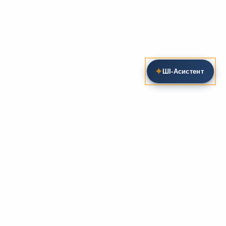
✦
ШІ‑Асистент
Пошук на сайті
Методика та розробки уроків
Фундаментом
zarlit.com
(з 2008 року) є фахові
розробки уроків
та
методика викладання
зарубіжної
літератури. Навколо цього базису формується
комплексна підтримка вчителя: від
планів-
конспектів
до
дидактичних матеріалів
, що
відповідають сучасним стандартам освіти та
програмам НУШ.