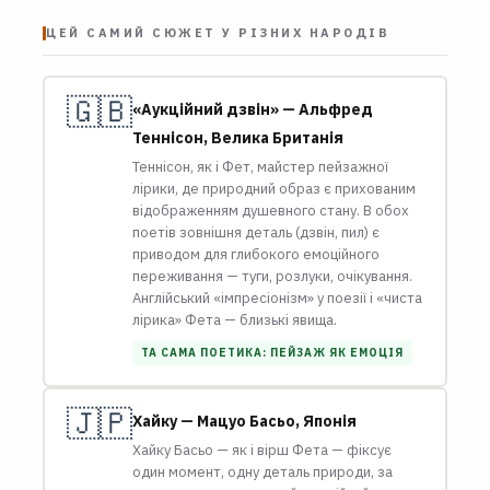
ЦЕЙ САМИЙ СЮЖЕТ У РІЗНИХ НАРОДІВ
🇬🇧
«Аукційний дзвін» — Альфред
Теннісон, Велика Британія
Теннісон, як і Фет, майстер пейзажної
лірики, де природний образ є прихованим
відображенням душевного стану. В обох
поетів зовнішня деталь (дзвін, пил) є
приводом для глибокого емоційного
переживання — туги, розлуки, очікування.
Англійський «імпресіонізм» у поезії і «чиста
лірика» Фета — близькі явища.
ТА САМА ПОЕТИКА: ПЕЙЗАЖ ЯК ЕМОЦІЯ
🇯🇵
Хайку — Мацуо Басьо, Японія
Хайку Басьо — як і вірш Фета — фіксує
один момент, одну деталь природи, за