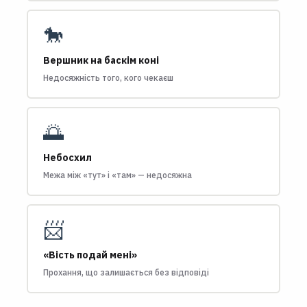
🐎
Вершник на баскім коні
Недосяжність того, кого чекаєш
🌅
Небосхил
Межа між «тут» і «там» — недосяжна
📨
«Вість подай мені»
Прохання, що залишається без відповіді