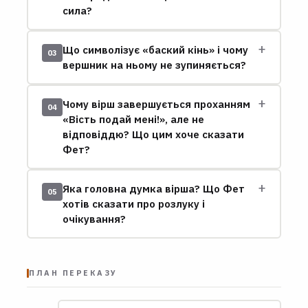
сила?
+
Що символізує «баский кінь» і чому
03
вершник на ньому не зупиняється?
+
Чому вірш завершується проханням
04
«Вість подай мені!», але не
відповіддю? Що цим хоче сказати
Фет?
+
Яка головна думка вірша? Що Фет
05
хотів сказати про розлуку і
очікування?
ПЛАН ПЕРЕКАЗУ