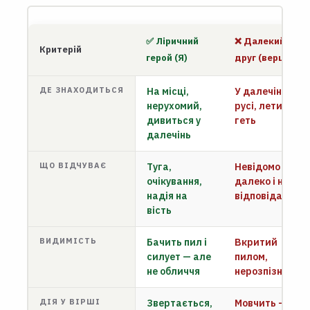
✅ Ліричний
❌ Далекий
Критерій
герой (Я)
друг (вершник)
ДЕ ЗНАХОДИТЬСЯ
На місці,
У далечіні, у
нерухомий,
русі, летить
дивиться у
геть
далечінь
ЩО ВІДЧУВАЄ
Туга,
Невідомо — він
очікування,
далеко і не
надія на
відповідає
вість
ВИДИМІСТЬ
Бачить пил і
Вкритий
силует — але
пилом,
не обличчя
нерозпізнаний
ДІЯ У ВІРШІ
Звертається,
Мовчить —