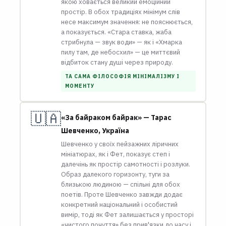
якою ховається великий емоційний
простір. В обох традиціях мінімум слів
несе максимум значення: не пояснюється,
а показується. «Стара ставка, жаба
стрибнула — звук води» — як і «Хмарка
пилу там, де небосхил» — це миттєвий
відбиток стану душі через природу.
ТА САМА ФІЛОСОФІЯ МІНІМАЛІЗМУ І
МОМЕНТУ
🇺🇦
«За байраком байрак» — Тарас
Шевченко, Україна
Шевченко у своїх пейзажних ліричних
мініатюрах, як і Фет, показує степ і
далечінь як простір самотності і розлуки.
Образ далекого горизонту, туги за
близькою людиною — спільні для обох
поетів. Проте Шевченко завжди додає
конкретний національний і особистий
вимір, тоді як Фет залишається у просторі
«чистого почуття» без прив'язки до часу і