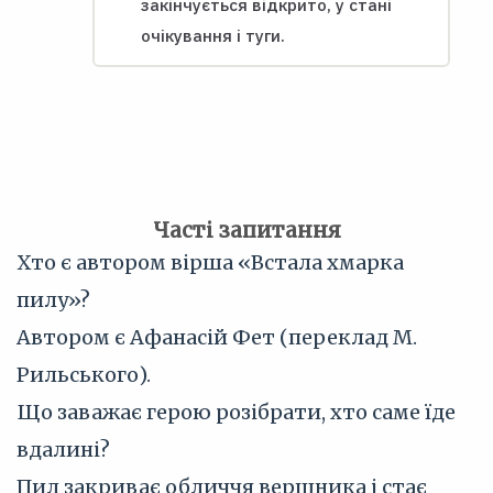
закінчується відкрито, у стані
очікування і туги.
Часті запитання
Хто є автором вірша «Встала хмарка
пилу»?
Автором є Афанасій Фет (переклад М.
Рильського).
Що заважає герою розібрати, хто саме їде
вдалині?
Пил закриває обличчя вершника і стає