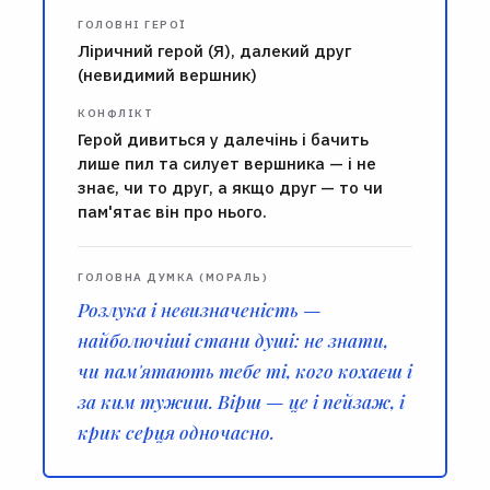
ГОЛОВНІ ГЕРОЇ
Ліричний герой (Я), далекий друг
(невидимий вершник)
КОНФЛІКТ
Герой дивиться у далечінь і бачить
лише пил та силует вершника — і не
знає, чи то друг, а якщо друг — то чи
пам'ятає він про нього.
ГОЛОВНА ДУМКА (МОРАЛЬ)
Розлука і невизначеність —
найболючіші стани душі: не знати,
чи пам'ятають тебе ті, кого кохаєш і
за ким тужиш. Вірш — це і пейзаж, і
крик серця одночасно.