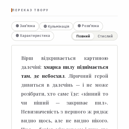
ПЕРЕКАЗ ТВОРУ
🟡 Зав'язка
🟢 Розв'язка
🔴 Кульмінація
🟣 Характеристика
Повний
Стислий
Вірш відкривається картиною
далечіні:
хмарка пилу піднімається
там, де небосхил
.
Ліричний герой
дивиться в далечінь — і не може
розібрати, хто саме їде: «кінний то
чи піший — закриває пил».
Невизначеність з першого ж рядка:
видно щось, але не видно нікого.