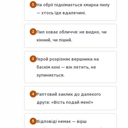
На обрії піднімається хмарка пилу
— хтось їде вдалечині.
Пил ховає обличчя: не видно, чи
кінний, чи піший.
Герой розрізняє вершника на
баскім коні — він летить, не
зупиняється.
Раптовий заклик до далекого
друга: «Вість подай мені!»
Відповіді немає — вірш