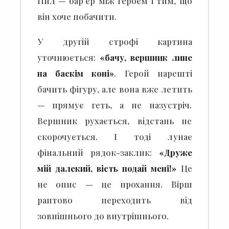
Пил — бар'єр між героєм і тим, що
він хоче побачити.
У другій строфі картина
уточнюється:
«бачу, вершник лине
на баскім коні»
.
Герой нарешті
бачить фігуру, але вона вже летить
— прямує геть, а не назустріч.
Вершник рухається, відстань не
скорочується. І тоді лунає
фінальний рядок-заклик:
«Друже
мій далекий, вість подай мені!»
Це
не опис — це прохання. Вірш
раптово переходить від
зовнішнього до внутрішнього.