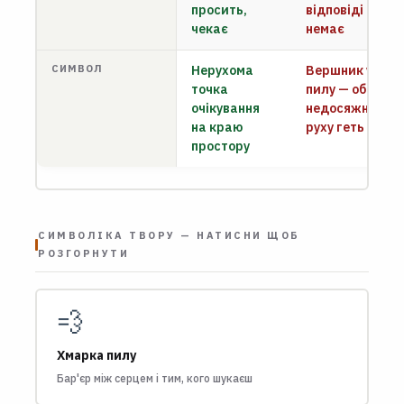
просить,
відповіді
чекає
немає
СИМВОЛ
Нерухома
Вершник у
точка
пилу — образ
очікування
недосяжності і
на краю
руху геть
простору
СИМВОЛІКА ТВОРУ — НАТИСНИ ЩОБ
РОЗГОРНУТИ
💨
Хмарка пилу
Бар'єр між серцем і тим, кого шукаєш