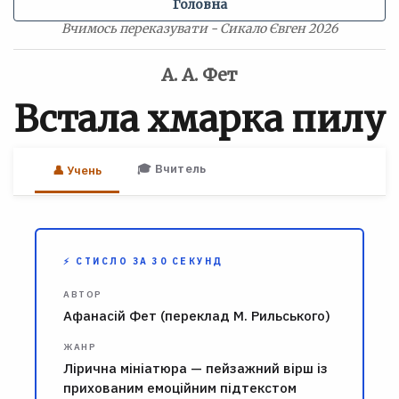
Головна
Вчимось переказувати - Сикало Євген 2026
А. А. Фет
Встала хмарка пилу
🎓 Вчитель
👤 Учень
⚡ СТИСЛО ЗА 30 СЕКУНД
АВТОР
Афанасій Фет (переклад М. Рильського)
ЖАНР
Лірична мініатюра — пейзажний вірш із
прихованим емоційним підтекстом