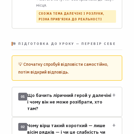
місця.
СХОЖА ТЕМА ДАЛЕЧІНІ І РОЗЛУКИ,
РІЗНА ПРИВ'ЯЗКА ДО РЕАЛЬНОСТІ
🎯 ПІДГОТОВКА ДО УРОКУ — ПЕРЕВІР СЕБЕ
💡 Спочатку спробуй відповісти самостійно,
потім відкрий відповідь.
+
Що бачить ліричний герой у далечіні
01
і чому він не може розібрати, хто
там?
+
Чому вірш такий короткий — лише
02
вісім рядків — і чи це слабкість чи