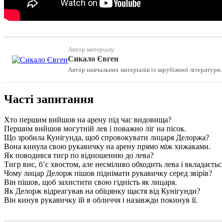
Автор матеріалу
Сикало Євген
Автор навчальних матеріалів із зарубіжної літератури.
Часті запитання
Хто першим вийшов на арену під час видовища?
Першим вийшов могутній лев і поважно ліг на пісок.
Що зробила Кунігунда, щоб спровокувати лицаря Делоржа?
Вона кинула свою рукавичку на арену прямо між хижаками.
Як поводився тигр по відношенню до лева?
Тигр виє, б’є хвостом, але несміливо обходить лева і вкладаєтьс
Чому лицар Делорж пішов піднімати рукавичку серед звірів?
Він пішов, щоб захистити свою гідність як лицаря.
Як Делорж відреагував на обіцянку щастя від Кунігунди?
Він кинув рукавичку їй в обличчя і назавжди покинув її.