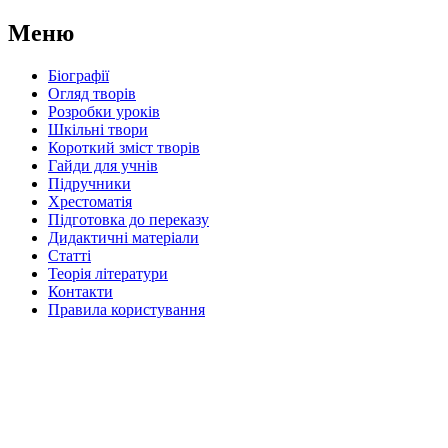
Меню
Біографії
Огляд творів
Розробки уроків
Шкільні твори
Короткий зміст творів
Гайди для учнів
Підручники
Хрестоматія
Підготовка до переказу
Дидактичні матеріали
Статті
Теорія літератури
Контакти
Правила користування