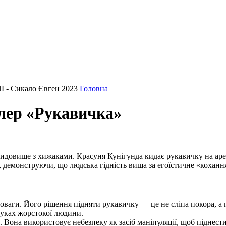
Ш - Сикало Євген 2023
Головна
лер «Рукавичка»
видовище з хижаками. Красуня
Кунігунда
кидає рукавичку на ар
, демонструючи, що людська гідність вища за егоїстичне «коханн
ваги. Його рішення підняти рукавичку — це не сліпа покора, а п
руках жорстокої людини.
 Вона використовує небезпеку як засіб маніпуляції, щоб піднести