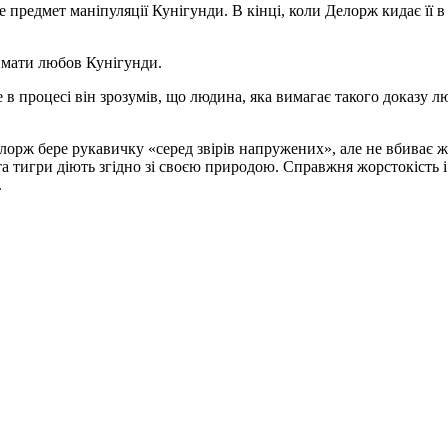
предмет маніпуляції Кунігунди. В кінці, коли Делорж кидає її в
имати любов Кунігунди.
 в процесі він зрозумів, що людина, яка вимагає такого доказу 
орж бере рукавичку «серед звірів напружених», але не вбиває ж
а тигри діють згідно зі своєю природою. Справжня жорстокість і
.