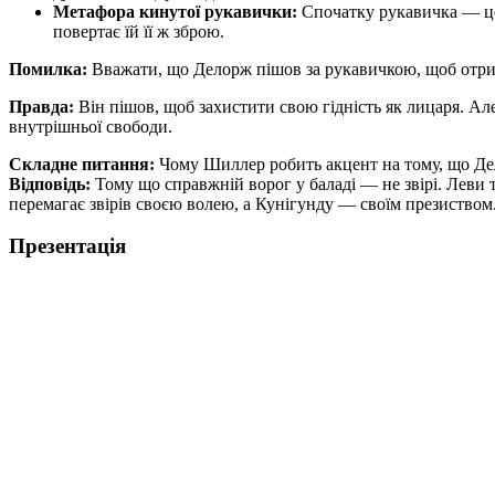
Метафора кинутої рукавички:
Спочатку рукавичка — це 
повертає їй її ж зброю.
Помилка:
Вважати, що Делорж пішов за рукавичкою, щоб отр
Правда:
Він пішов, щоб захистити свою гідність як лицаря. Але
внутрішньої свободи.
Складне питання:
Чому Шиллер робить акцент на тому, що Дел
Відповідь:
Тому що справжній ворог у баладі — не звірі. Леви т
перемагає звірів своєю волею, а Кунігунду — своїм презиством
Презентація