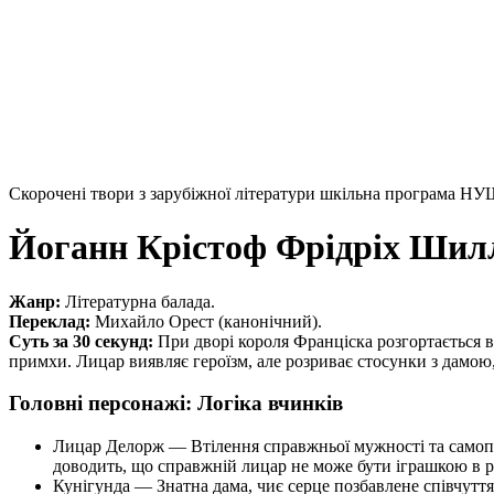
Скорочені твори з зарубіжної літератури шкільна програма НУ
Йоганн Крістоф Фрідріх Шил
Жанр:
Літературна балада.
Переклад:
Михайло Орест (канонічний).
Суть за 30 секунд:
При дворі короля
Франціска
розгортається 
примхи. Лицар виявляє героїзм, але розриває стосунки з дамою
Головні персонажі: Логіка вчинків
Лицар Делорж
— Втілення справжньої мужності та самопо
доводить, що справжній лицар не може бути іграшкою в 
Кунігунда
— Знатна дама, чиє серце позбавлене співчуття.