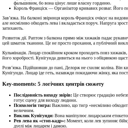
фальшивим, бо вона цінує лише власну гординю.
Король Франціск
— Організатор кривавих розваг. Його пос
Зав’язка
. На балконі звіринця король
Франціск
очікує на видов
але несміливо обходить лева і вкладається поруч. Напруга зрост
затихають.
Розвиток дії
. Раптом з балкона прямо між хижаків падає рукав
цей шматок тканини. Це не просто прохання, а публічний викли
Кульмінація
. Лицар спокійним кроком проходить повз хижаків, як
його хоробрості.
Кунігунда
дивиться на нього з обіцянкою щаст
Розв’язка
. Підійшовши до пані,
Делорж
не схиляє коліна. Він 
Кунігунди. Лицар іде геть, назавжди покидаючи жінку, яка пост
Key-moments: 5 логічних центрів сюжету
Послідовність виходу звірів:
Це створює градацію небезпе
готує сцену для виходу людини.
Психологія тигра:
Важливо, що тигр «несміливо обходить»
величним.
Виклик Кунігунди:
Вона маніпулює лицарським етикетом.
Рев лева як «стоп-кадр»:
Момент, коли лев зупиняє бійку
дуелі між лицарем і дамою.