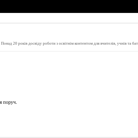
 Понад 20 років досвіду роботи з освітнім контентом для вчителів, учнів та бат
я поруч.