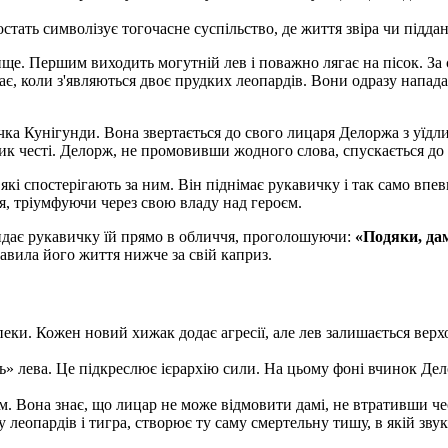
тать символізує тогочасне суспільство, де життя звіра чи підд
ище. Першим виходить могутній
лев
і поважно лягає на пісок. З
ає, коли з'являються двоє
прудких леопардів
. Вони одразу нападаю
ичка
Кунігунди
. Вона звертається до свого лицаря
Делоржа
з уїдли
к честі. Делорж, не промовивши жодного слова, спускається до з
і спостерігають за ним. Він піднімає рукавичку і так само впевн
я, тріумфуючи через свою владу над героєм.
кидає рукавичку їй прямо в обличчя, проголошуючи:
«Подяки, дам
авила його життя нижче за свій каприз.
ки. Кожен новий хижак додає агресії, але лев залишається верхо
 лева. Це підкреслює ієрархію сили. На цьому фоні вчинок Делор
 Вона знає, що лицар не може відмовити дамі, не втративши чест
 леопардів і тигра, створює ту саму смертельну тишу, в якій зву