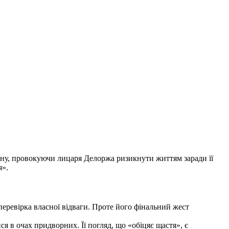
ену, провокуючи лицаря
Делоржа
ризикнути життям заради її
я».
еревірка власної відваги. Проте його фінальний жест
ся в очах придворних. Її погляд, що «обіцяє щастя», є