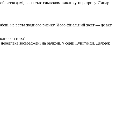
 обличчя дамі, вона стає символом виклику та розриву. Лицар
любові, не варта жодного ризику. Його фінальний жест — це акт
одного з них?
 небезпека зосереджені на балконі, у серці Кунігунди. Делорж