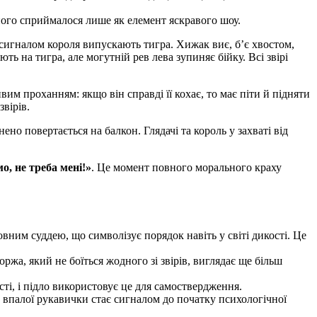
аного сприймалося лише як елемент яскравого шоу.
а сигналом короля випускають
тигра
. Хижак виє, б’є хвостом,
ть на тигра, але могутній рев лева зупиняє бійку. Всі звірі
вим проханням: якщо він справді її кохає, то має піти й підняти
вірів.
ено повертається на балкон. Глядачі та король у захваті від
о, не треба мені!»
. Це момент повного морального краху
вним суддею, що символізує порядок навіть у світі дикості. Це
жа, який не боїться жодного зі звірів, виглядає ще більш
і, і підло використовує це для самоствердження.
к впалої рукавички стає сигналом до початку психологічної